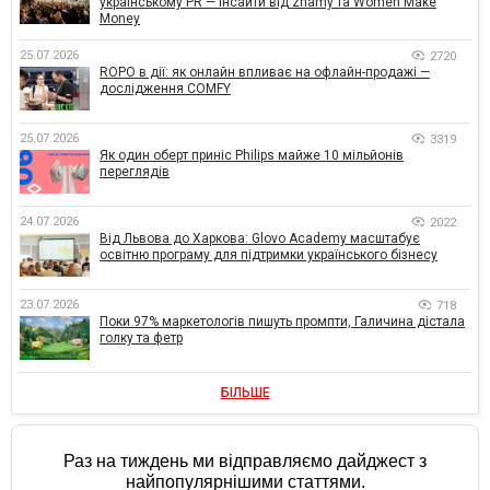
українському PR — інсайти від znamy та Women Make
Money
25.07.2026
2720
ROPO в дії: як онлайн впливає на офлайн-продажі —
дослідження COMFY
25.07.2026
3319
Як один оберт приніс Philips майже 10 мільйонів
переглядів
24.07.2026
2022
Від Львова до Харкова: Glovo Academy масштабує
освітню програму для підтримки українського бізнесу
23.07.2026
718
Поки 97% маркетологів пишуть промпти, Галичина дістала
голку та фетр
БІЛЬШЕ
Раз на тиждень ми відправляємо дайджест з
найпопулярнішими статтями.