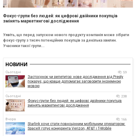
Фокус-групи без людей: як цифрові двійники покупців
змінять маркетингові дослідження
Уявіть, що перед запуском нового продукту компанія може зібрати
фокус-групу з тисяч потенційних покупців за декілька хвилин.
Учасники такої групи...
НОВИНИ
Сьогодні
59
Застосунок чи репетитор: нове дослідження від Preply
показує, що краще допомагає заговорити іноземною
мовою
Сьогодні
238
Фокус-групи без людей: як цифрові двійники покупців
змінять маркетингові дослідження
Вчора
166
Starlink хоче стати повноцінним мобільним оператором:
SpaceX готує конкурента Verizon, AT&T і T-Mobile