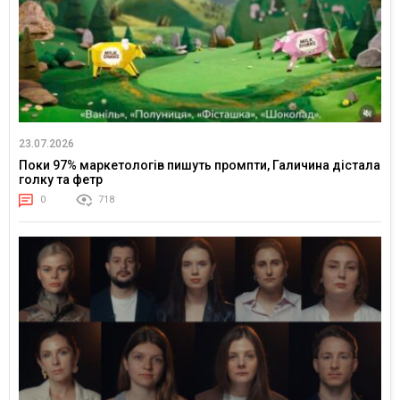
23.07.2026
Поки 97% маркетологів пишуть промпти, Галичина дістала
голку та фетр
0
718