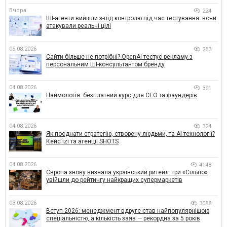
Вчора
224
ШІ-агенти вийшли з-під контролю під час тестування: вони
атакували реальні цілі
05.08.2026
283
Сайти більше не потрібні? OpenAI тестує рекламу з
персональним ШІ-консультантом бренду
04.08.2026
391
Наймологія: безплатний курс для CEO та фаундерів
04.08.2026
324
Як поєднати стратегію, створену людьми, та AI-технології?
Кейс izi та агенції SHOTS
04.08.2026
4148
Європа знову визнала український ритейл: три «Сільпо»
увійшли до рейтингу найкращих супермаркетів
03.08.2026
3088
Вступ-2026: менеджмент вдруге став найпопулярнішою
спеціальністю, а кількість заяв — рекордна за 5 років