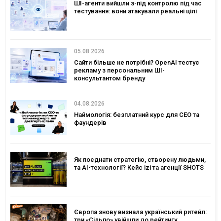
ШІ-агенти вийшли з-під контролю під час
тестування: вони атакували реальні цілі
05.08.2026
Сайти більше не потрібні? OpenAI тестує
рекламу з персональним ШІ-
консультантом бренду
04.08.2026
Наймологія: безплатний курс для CEO та
фаундерів
Як поєднати стратегію, створену людьми,
та AI-технології? Кейс izi та агенції SHOTS
Європа знову визнала український ритейл:
три «Сільпо» увійшли до рейтингу