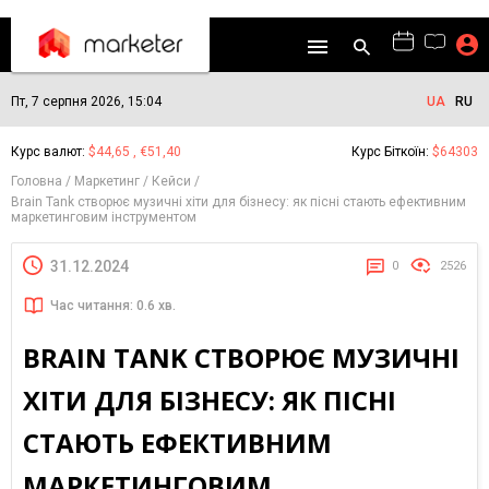
Пт, 7 серпня 2026, 15:04
UA
RU
Курс валют:
$44,65 , €51,40
Курс Біткоїн:
$64303
Головна
Маркетинг
Кейси
Brain Tank створює музичні хіти для бізнесу: як пісні стають ефективним
маркетинговим інструментом
31.12.2024
0
2526
Час читання: 0.6 хв.
BRAIN TANK СТВОРЮЄ МУЗИЧНІ
ХІТИ ДЛЯ БІЗНЕСУ: ЯК ПІСНІ
СТАЮТЬ ЕФЕКТИВНИМ
МАРКЕТИНГОВИМ