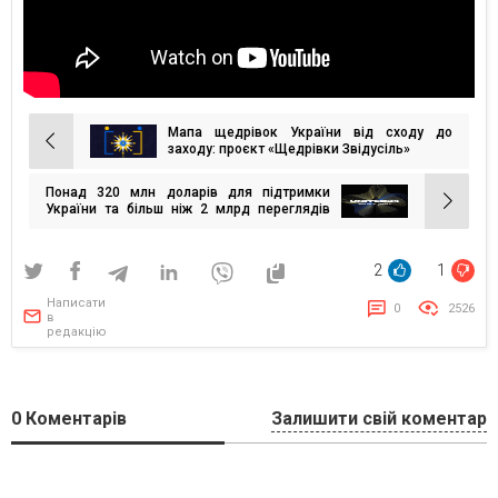
Мапа щедрівок України від сходу до
Навігація
заходу: проєкт «Щедрівки Звідусіль»
записів
Понад 320 млн доларів для підтримки
України та більш ніж 2 млрд переглядів
онлайн
2
1
Написати
0
2526
в
редакцію
0
Коментарів
Залишити свій коментар