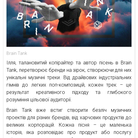
Brain Tank
Ілля, талановитий копірайтер та автор пісень в Brain
Tank, перетворює бренди на зірок, створюючи для них
унікальні музичні треки. Від драйвових індустріальних
гімнів до легких поп-композицій, кожен трек – це
результат креативного підходу та глибокого
розуміння цільової аудиторії.
Brain Tank вже встиг створити безліч музичних
проектів для різних брендів, від харчових продуктів до
великих корпорацій. Кожна пісня – це маленька
історія, яка розповідає про продукт або послугу