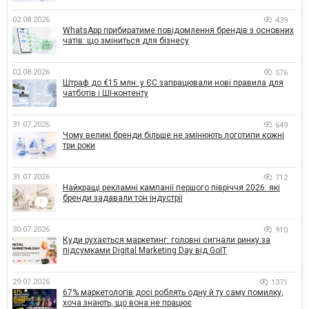
02.08.2026
439
WhatsApp прибиратиме повідомлення брендів з основних
чатів: що зміниться для бізнесу
02.08.2026
576
Штраф до €15 млн: у ЄС запрацювали нові правила для
чатботів і ШІ-контенту
31.07.2026
649
Чому великі бренди більше не змінюють логотипи кожні
три роки
31.07.2026
712
Найкращі рекламні кампанії першого півріччя 2026: які
бренди задавали тон індустрії
30.07.2026
910
Куди рухається маркетинг: головні сигнали ринку за
підсумками Digital Marketing Day від GoIT
29.07.2026
1371
67% маркетологів досі роблять одну й ту саму помилку,
хоча знають, що вона не працює