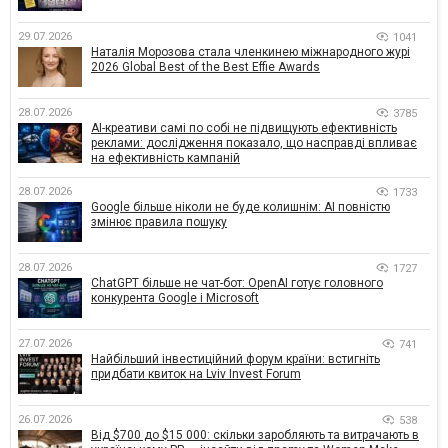
29.07.2026
1041
Наталія Морозова стала членкинею міжнародного журі
2026 Global Best of the Best Effie Awards
28.07.2026
3785
AI-креативи самі по собі не підвищують ефективність
реклами: дослідження показало, що насправді впливає
на ефективність кампаній
28.07.2026
1733
Google більше ніколи не буде колишнім: AI повністю
змінює правила пошуку
28.07.2026
1727
ChatGPT більше не чат-бот: OpenAI готує головного
конкурента Google і Microsoft
27.07.2026
741
Найбільший інвестиційний форум країни: встигніть
придбати квиток на Lviv Invest Forum
26.07.2026
538
Від $700 до $15 000: скільки заробляють та витрачають в