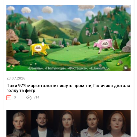
23.07.2026
Поки 97% маркетологів пишуть промпти, Галичина дістала
голку та фетр
0
714