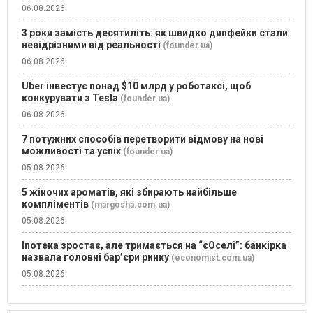
06.08.2026
3 роки замість десятиліть: як швидко дипфейки стали
невідрізними від реальності
(founder.ua)
06.08.2026
Uber інвестує понад $10 млрд у роботаксі, щоб
конкурувати з Tesla
(founder.ua)
06.08.2026
7 потужних способів перетворити відмову на нові
можливості та успіх
(founder.ua)
05.08.2026
5 жіночих ароматів, які збирають найбільше
компліментів
(margosha.com.ua)
05.08.2026
Іпотека зростає, але тримається на “єОселі”: банкірка
назвала головні бар’єри ринку
(economist.com.ua)
05.08.2026