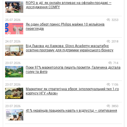
ROPO в дії: як онлайн впливає на офлайн-продажі —
дослідження COMFY
25.07.2026
3253
Як один оберт приніс Philips майже 10 мільйонів
переглядів
24.07.2026
2018
Від Львова до Харкова: Glovo Academy масштабує
освітню програму для підтримки українського бізнесу
23.07.2026
714
Поки 97% маркетологів пишуть промпти, Галичина дістала
голку та фетр
23.07.2026
1106
Маркетинг як стратегічна зброя: інтелектуальний тил 1-го
корпусу НГУ «Азов»
23.07.2026
3850
41% українців працюють навіть у відпустці — опитування