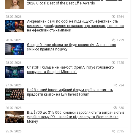
2026 Global Best of the Best Effie Awards
28.07.2026
3764
AI-креативи самі по собі не підвищують ефективність
реклами: дослідження показало, що насправді впливає
на ефективність кампаній
28.07.2026
1729
Google більше ніколи не буде колишнім: AI повністю
змінює правила пошуку
28.07.2026
1725
ChatGPT більше не чат-бот: OpenAI готує головного
конкурента Google і Microsoft
27.07.2026
724
Найбільший інвестиційний форум країни: встигніть
придбати квиток на Lviv Invest Forum
26.07.2026
535
Від $700 до $15 000: скільки заробляють та витрачають в
українському PR — інсайти від znamy та Women Make
Money
25.07.2026
2695