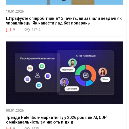
10.01.2026
Штрафуєте співробітників? Значить, ви зазнали невдачі як
управлінець. Як навести лад без покарань
0
12742
08.01.2026
Тренди Retention-маркетингу у 2026 році: як AI, CDP і
омніканальність змінюють підхід
0
8225