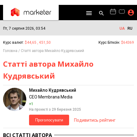
Пт, 7 серпня 2026, 03:54
UA
RU
Курс валют:
$44,65 , €51,50
Курс Біткоїн:
$64369
Головна
Статті автора Михайло Кудрявський
Статті автора Михайло
Кудрявський
Михайло Кудрявський
CEO Membrana Media
+1
На проекті з 29 березня 2025
Подивитись рейтинг
Проголосувати
ВСІ СТАТТІ АВТОРА