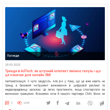
Погляди
29.03.2025
Тренди в AdTech: як штучний інтелект змінює галузь і що
це означає для онлайн ЗМІ
Автоматизація. Її чути звідусіль. Але річ у тому, що це вже навіть не
тренд, а базовий інструмент виживання в цифровій рекламі та
медіасередовищі загалом. Це легко простежити, якщо спостерігати за
великими гравцями. Візьмемо хоча б нашого партнера CNN. Вони не
просто експериментують із AI, а розробили цілі принципи його
використання. Їхній підхід будується на етиці, […]
0
5498