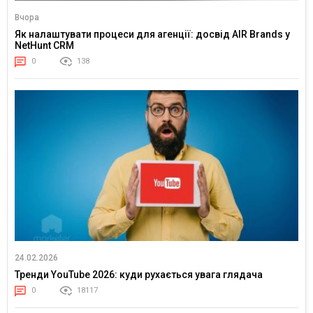
Вчора
Як налаштувати процеси для агенції: досвід AIR Brands у
NetHunt CRM
0
138
24.02.2026
Тренди YouTube 2026: куди рухається увага глядача
0
18117