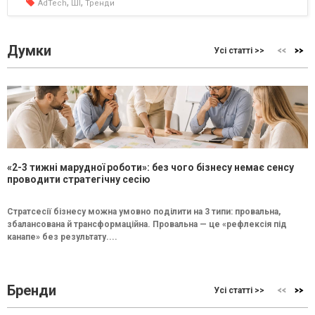
,
,
AdTech
ШІ
Тренди
Думки
Усі статті >>
«2-3 тижні марудної роботи»: без чого бізнесу немає сенсу
проводити стратегічну сесію
Стратсесії бізнесу можна умовно поділити на 3 типи: провальна,
збалансована й трансформаційна. Провальна — це «рефлексія під
канапе» без результату....
Бренди
Усі статті >>