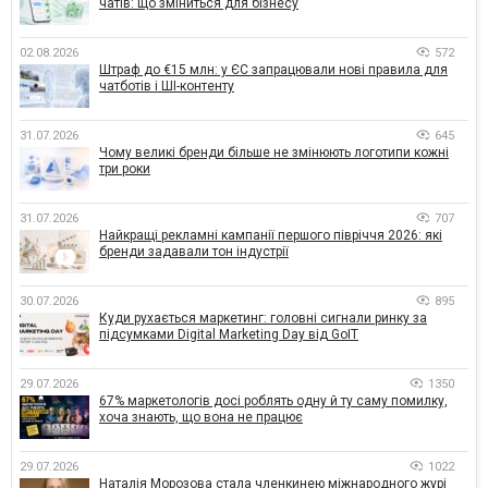
чатів: що зміниться для бізнесу
02.08.2026
572
Штраф до €15 млн: у ЄС запрацювали нові правила для
чатботів і ШІ-контенту
31.07.2026
645
Чому великі бренди більше не змінюють логотипи кожні
три роки
31.07.2026
707
Найкращі рекламні кампанії першого півріччя 2026: які
бренди задавали тон індустрії
30.07.2026
895
Куди рухається маркетинг: головні сигнали ринку за
підсумками Digital Marketing Day від GoIT
29.07.2026
1350
67% маркетологів досі роблять одну й ту саму помилку,
хоча знають, що вона не працює
29.07.2026
1022
Наталія Морозова стала членкинею міжнародного журі