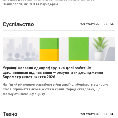
"Наймологія: як СEO та фаундерам...
Суспільство
Усі статті >>
Українці назвали єдину сферу, яка досі робить їх
щасливішими під час війни — результати дослідження
Барометр якості життя 2026
На п’ятий рік повномасштабної війни українці зберігають відносно
стале сприйняття якості життя в країні. Серед складових, що
формують загальну оцінку...
Техно
Усі статті >>