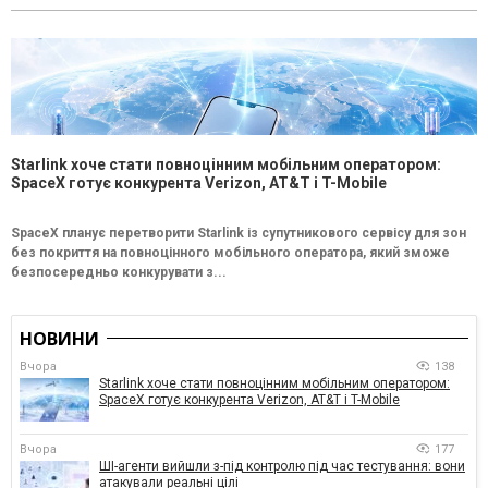
Starlink хоче стати повноцінним мобільним оператором:
SpaceX готує конкурента Verizon, AT&T і T-Mobile
SpaceX планує перетворити Starlink із супутникового сервісу для зон
без покриття на повноцінного мобільного оператора, який зможе
безпосередньо конкурувати з...
НОВИНИ
Вчора
138
Starlink хоче стати повноцінним мобільним оператором:
SpaceX готує конкурента Verizon, AT&T і T-Mobile
Вчора
177
ШІ-агенти вийшли з-під контролю під час тестування: вони
атакували реальні цілі