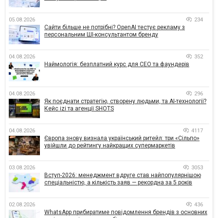
05.08.2026
234
Сайти більше не потрібні? OpenAI тестує рекламу з
персональним ШІ-консультантом бренду
04.08.2026
352
Наймологія: безплатний курс для CEO та фаундерів
04.08.2026
296
Як поєднати стратегію, створену людьми, та AI-технології?
Кейс izi та агенції SHOTS
04.08.2026
4117
Європа знову визнала український ритейл: три «Сільпо»
увійшли до рейтингу найкращих супермаркетів
03.08.2026
3053
Вступ-2026: менеджмент вдруге став найпопулярнішою
спеціальністю, а кількість заяв — рекордна за 5 років
02.08.2026
436
WhatsApp прибиратиме повідомлення брендів з основних