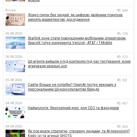
мовою
Вчора
504
Фокус-групи без людей: як цифрові двійники покупців
змінять маркетингові дослідження
06.08.2026
193
Starlink хоче стати повноцінним мобільним оператором:
SpaceX готує конкурента Verizon, AT&T і T-Mobile
06.08.2026
272
ШІ-агенти вийшли з-під контролю під час тестування: вони
атакували реальні цілі
05.08.2026
331
Сайти більше не потрібні? OpenAI тестує рекламу з
персональним ШІ-консультантом бренду
04.08.2026
457
Наймологія: безплатний курс для CEO та фаундерів
04.08.2026
353
Як поєднати стратегію, створену людьми, та AI-технології?
Кейс izi та агенції SHOTS