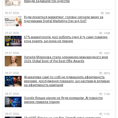
бренди задавали тон індустрії
30.07.2026
940
Куди рухається маркетинг: головні сигнали ринку за
підсумками Digital Marketing Day від GoIT
29.07.2026
1408
67% маркетологів досі роблять одну й ту саму помилку,
хоча знають, що вона не працює
29.07.2026
1067
Наталія Морозова стала членкинею міжнародного журі
2026 Global Best of the Best Effie Awards
28.07.2026
3810
AI-креативи самі по собі не підвищують ефективність
реклами: дослідження показало, що насправді впливає
на ефективність кампаній
28.07.2026
1740
Google більше ніколи не буде колишнім: AI повністю
змінює правила пошуку
28.07.2026
1731