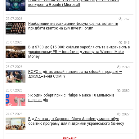
ChatGPT більше не чат-бот: OpenAI готує головного
конкурента Google і Microsoft
27.07.2026
767
Найбільший інвестиційний форум країни: встигніть
придбати квиток на Lviv Invest Forum
26.07.2026
543
Від $700 до $15 000: скільки заробляють та витрачають в
українському PR — інсайти від znamy та Women Make
Money
25.07.2026
2748
ROPO в дії: як онлайн впливає на офлайн-продажі —
дослідження COMFY
25.07.2026
3380
Як один оберт приніс Philips майже 10 мільйонів
переглядів
24.07.2026
2027
Від Львова до Харкова: Glovo Academy масштабує
освітню програму для підтримки українського бізнесу