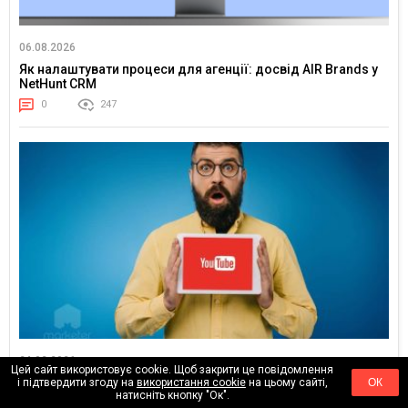
06.08.2026
Як налаштувати процеси для агенції: досвід AIR Brands у
NetHunt CRM
0
247
24.02.2026
Цей сайт використовує cookie. Щоб закрити це повідомлення
Тренди YouTube 2026: куди рухається увага глядача
і підтвердити згоду на
використання cookie
на цьому сайті,
ОК
натисніть кнопку "Ок".
0
18211