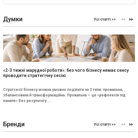
Думки
Усі статті >>
«2-3 тижні марудної роботи»: без чого бізнесу немає сенсу
проводити стратегічну сесію
Стратсесії бізнесу можна умовно поділити на 3 типи: провальна,
збалансована й трансформаційна. Провальна — це «рефлексія під
канапе» без результату....
Бренди
Усі статті >>