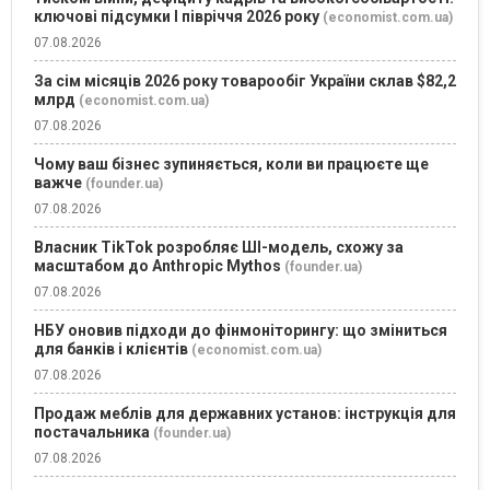
ключові підсумки І півріччя 2026 року
(economist.com.ua)
07.08.2026
За сім місяців 2026 року товарообіг України склав $82,2
млрд
(economist.com.ua)
07.08.2026
Чому ваш бізнес зупиняється, коли ви працюєте ще
важче
(founder.ua)
07.08.2026
Власник TikTok розробляє ШІ-модель, схожу за
масштабом до Anthropic Mythos
(founder.ua)
07.08.2026
НБУ оновив підходи до фінмоніторингу: що зміниться
для банків і клієнтів
(economist.com.ua)
07.08.2026
Продаж меблів для державних установ: інструкція для
постачальника
(founder.ua)
07.08.2026