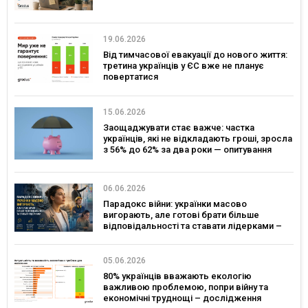
19.06.2026
Від тимчасової евакуації до нового життя:
третина українців у ЄС вже не планує
повертатися
15.06.2026
Заощаджувати стає важче: частка
українців, які не відкладають гроші, зросла
з 56% до 62% за два роки — опитування
06.06.2026
Парадокс війни: українки масово
вигорають, але готові брати більше
відповідальності та ставати лідерками –
дослідження
05.06.2026
80% українців вважають екологію
важливою проблемою, попри війну та
економічні труднощі – дослідження