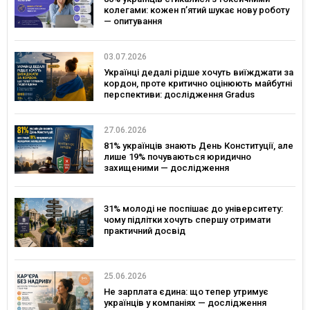
колегами: кожен п’ятий шукає нову роботу
— опитування
03.07.2026
Українці дедалі рідше хочуть виїжджати за
кордон, проте критично оцінюють майбутні
перспективи: дослідження Gradus
27.06.2026
81% українців знають День Конституції, але
лише 19% почуваються юридично
захищеними — дослідження
31% молоді не поспішає до університету:
чому підлітки хочуть спершу отримати
практичний досвід
25.06.2026
Не зарплата єдина: що тепер утримує
українців у компаніях — дослідження