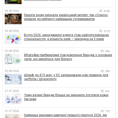
04.08.2026
4180
Європа знову визнала український ритейл: три «Сільпо»
увійшли до рейтингу найкращих супермаркетів
03.08.2026
3133
Вступ-2026: менеджмент вдруге став найпопулярнішою
спеціальністю, а кількість заяв — рекордна за 5 років
02.08.2026
446
WhatsApp прибиратиме повідомлення брендів з основних
чатів: що зміниться для бізнесу
02.08.2026
586
Штраф до €15 млн: у ЄС запрацювали нові правила для
чатботів і ШІ-контенту
31.07.2026
661
Чому великі бренди більше не змінюють логотипи кожні
три роки
31.07.2026
735
Найкращі рекламні кампанії першого півріччя 2026: які