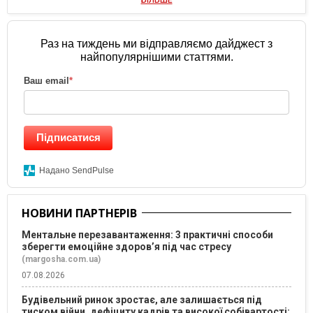
БІЛЬШЕ
Раз на тиждень ми відправляємо дайджест з
найпопулярнішими статтями.
Ваш email
*
Підписатися
Надано SendPulse
НОВИНИ ПАРТНЕРІВ
Ментальне перезавантаження: 3 практичні способи
зберегти емоційне здоров’я під час стресу
(margosha.com.ua)
07.08.2026
Будівельний ринок зростає, але залишається під
тиском війни, дефіциту кадрів та високої собівартості: