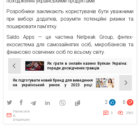
походження українськими продуктами.
Розробники закликають користувачів бути уважними
при виборі додатків, розуміти потенційні ризики та
поширювати пам’ятку.
Saldo Apps — це частина Netpeak Group, фінтех-
екосистема для самозайнятих осіб, мікробізнесів та
фінансово освічених осіб по всьому світу.
Як грати в онлайн казино Вулкан Україна:
Навігація
поради досвідчених гравців
записів
Як підготувати новий бренд для виведення
на український ринок у 2023 році:
розбираємо кейс із хелсі-брендом
2
0
Написати
0
2961
в
редакцію