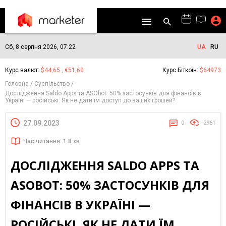
Сб, 8 серпня 2026, 07:22
UA
RU
Курс валют:
$44,65 , €51,60
Курс Біткоїн:
$64973
Головна
Суспільство
Дослідження Saldo Apps та ASObot: 50% застосунків для фінансів в
Україні — російські. Як не дати їм доступ до ваших грошей?
27.09.2023
0
2961
Час читання: 1.8 хв.
ДОСЛІДЖЕННЯ SALDO APPS ТА
ASOBOT: 50% ЗАСТОСУНКІВ ДЛЯ
ФІНАНСІВ В УКРАЇНІ —
РОСІЙСЬКІ. ЯК НЕ ДАТИ ЇМ