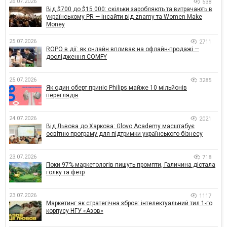
26.07.2026
538
Від $700 до $15 000: скільки заробляють та витрачають в
українському PR — інсайти від znamy та Women Make
Money
25.07.2026
2711
ROPO в дії: як онлайн впливає на офлайн-продажі —
дослідження COMFY
25.07.2026
3285
Як один оберт приніс Philips майже 10 мільйонів
переглядів
24.07.2026
2021
Від Львова до Харкова: Glovo Academy масштабує
освітню програму для підтримки українського бізнесу
23.07.2026
718
Поки 97% маркетологів пишуть промпти, Галичина дістала
голку та фетр
23.07.2026
1117
Маркетинг як стратегічна зброя: інтелектуальний тил 1-го
корпусу НГУ «Азов»