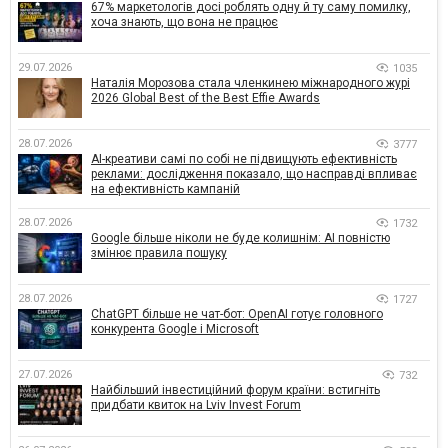
67% маркетологів досі роблять одну й ту саму помилку,
хоча знають, що вона не працює
29.07.2026
1035
Наталія Морозова стала членкинею міжнародного журі
2026 Global Best of the Best Effie Awards
28.07.2026
3777
AI-креативи самі по собі не підвищують ефективність
реклами: дослідження показало, що насправді впливає
на ефективність кампаній
28.07.2026
1732
Google більше ніколи не буде колишнім: AI повністю
змінює правила пошуку
28.07.2026
1727
ChatGPT більше не чат-бот: OpenAI готує головного
конкурента Google і Microsoft
27.07.2026
732
Найбільший інвестиційний форум країни: встигніть
придбати квиток на Lviv Invest Forum