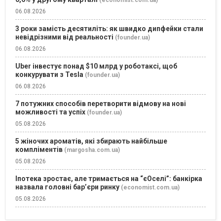
(economist.com.ua)
06.08.2026
3 роки замість десятиліть: як швидко дипфейки стали
невідрізними від реальності
(founder.ua)
06.08.2026
Uber інвестує понад $10 млрд у роботаксі, щоб
конкурувати з Tesla
(founder.ua)
06.08.2026
7 потужних способів перетворити відмову на нові
можливості та успіх
(founder.ua)
05.08.2026
5 жіночих ароматів, які збирають найбільше
компліментів
(margosha.com.ua)
05.08.2026
Іпотека зростає, але тримається на “єОселі”: банкірка
назвала головні бар’єри ринку
(economist.com.ua)
05.08.2026