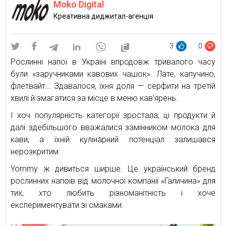
Moko Digital
Креативна диджитал-агенція
3
0
Рослинні напої в Україні впродовж тривалого часу
були «заручниками кавових чашок». Лате, капучино,
флетвайт… Здавалося, їхня доля — серфити на третій
хвилі й змагатися за місце в меню кав’ярень.
І хоч популярність категорії зростала, ці продукти й
далі здебільшого вважалися замінником молока для
кави, а їхній кулінарний потенціал залишався
нерозкритим.
Yommy ж дивиться ширше. Це український бренд
рослинних напоїв від молочної компанії «Галичина» для
тих, хто любить різноманітність і хоче
експериментувати зі смаками.