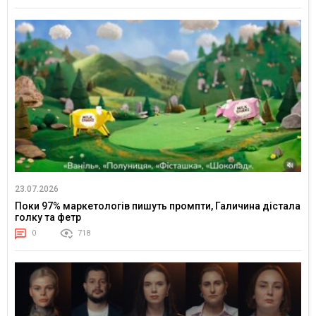
23.07.2026
Поки 97% маркетологів пишуть промпти, Галичина дістала
голку та фетр
0
718