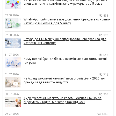
спеціальністю, а кількість заяв — рекордна за 5 років
02.08.2026
438
WhatsApp прибиратиме повідомлення брендів з основних
чатів: що зміниться для бізнесу
02.08.2026
576
Штраф до €15 млн: у ЄС запрацювали нові правила для
чатботів і ШІ-контенту
31.07.2026
648
Чому великі бренди більше не змінюють логотипи кожні
три роки
31.07.2026
712
Найкращі рекламні кампанії першого півріччя 2026: які
бренди задавали тон індустрії
30.07.2026
903
Куди рухається маркетинг: головні сигнали ринку за
підсумками Digital Marketing Day від GoIT
29.07.2026
1362