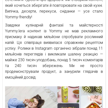
який хочеться зберігати й повторювати на своїй кухні.
Випічка, десерти, перекуси, сніданки — усе стало
Yommy-friendly!
Завдяки кулінарній фантазії та майстерності
Yummy.lera контент із Yommy не мав рекламного
присмаку й надихав мільйони спробувати рослинний
напій. Ця співпраця виявилася справжнім рецептом
успіху. Ролики в Instagram органічно зібрали понад 11
мільйонів переглядів і викликали шалену реакцію —
майже 230 тисяч уподобань, понад 5 тисяч коментарів
та 240 тисяч збережень. Ми не просто
продемонстрували продукт, а занурили глядачів в
емоційний досвід.