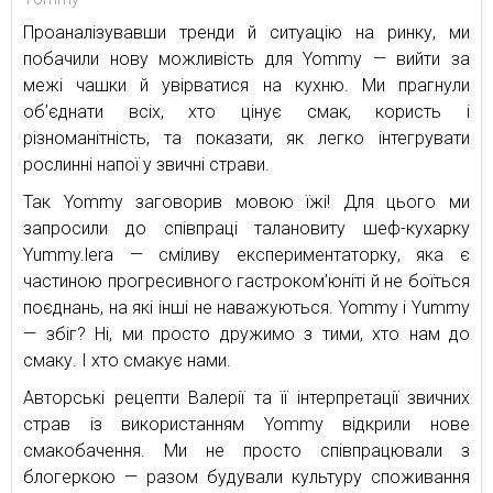
Проаналізувавши тренди й ситуацію на ринку, ми
побачили нову можливість для Yommy — вийти за
межі чашки й увірватися на кухню. Ми прагнули
об’єднати всіх, хто цінує смак, користь і
різноманітність, та показати, як легко інтегрувати
рослинні напої у звичні страви.
Так Yommy заговорив мовою їжі! Для цього ми
запросили до співпраці талановиту шеф-кухарку
Yummy.lera — сміливу експериментаторку, яка є
частиною прогресивного гастроком’юніті й не боїться
поєднань, на які інші не наважуються. Yommy і Yummy
— збіг? Ні, ми просто дружимо з тими, хто нам до
смаку. І хто смакує нами.
Авторські рецепти Валерії та її інтерпретації звичних
страв із використанням Yommy відкрили нове
смакобачення. Ми не просто співпрацювали з
блогеркою — разом будували культуру споживання