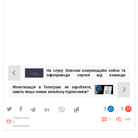
На слуху: Ключові комунікаційні кейси та
Навігація
інфоприводи серпня від команди
MAINSTREAM
записів
Монетизація в Телеграм: як заробляти,
навіть якщо немає мільйону підписників?
3
0
Написати
0
1481
в
редакцію