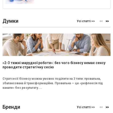
Думки
Усі статті >>
«2-3 тижні марудної роботи»: без чого бізнесу немає сенсу
проводити стратегічну сесію
Стратсесії бізнесу можна умовно поділити на 3 типи: провальна,
збалансована й трансформаційна. Провальна — це «рефлексія під
канапе» без результату....
Бренди
Усі статті >>