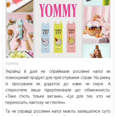
Yommy
Українці й далі не сприймали рослинні напої як
повноцінний продукт для приготування страв. На ринку
їх просували як додаток до кави чи смузі. А
стереотипи лише підкріплювали цю обмеженість:
«Таке п’ють тільки вегани», «Це для тих, хто не
переносить лактозу чи глютен».
Та чи справді рослинні напої мають залишатися суто