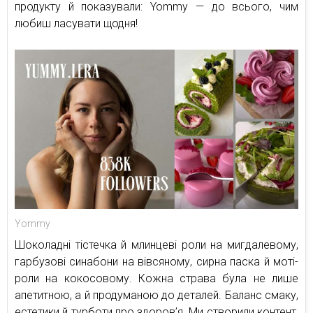
продукту й показували: Yommy — до всього, чим
любиш ласувати щодня!
Yommy
Шоколадні тістечка й млинцеві роли на мигдалевому,
гарбузові синабони на вівсяному, сирна паска й моті-
роли на кокосовому. Кожна страва була не лише
апетитною, а й продуманою до деталей. Баланс смаку,
естетики й турботи про здоров’я. Ми створили контент,