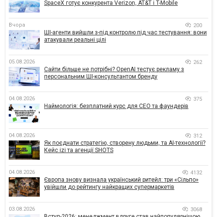
SpaceX готує конкурента Verizon, AT&T і T-Mobile
Вчора
200
ШІ-агенти вийшли з-під контролю під час тестування: вони
атакували реальні цілі
05.08.2026
262
Сайти більше не потрібні? OpenAI тестує рекламу з
персональним ШІ-консультантом бренду
04.08.2026
375
Наймологія: безплатний курс для CEO та фаундерів
04.08.2026
312
Як поєднати стратегію, створену людьми, та AI-технології?
Кейс izi та агенції SHOTS
04.08.2026
4132
Європа знову визнала український ритейл: три «Сільпо»
увійшли до рейтингу найкращих супермаркетів
03.08.2026
3068
Вступ-2026: менеджмент вдруге став найпопулярнішою