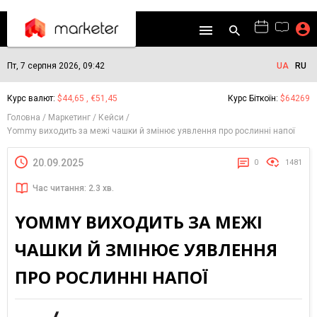
Пт, 7 серпня 2026, 09:42
UA
RU
Курс валют:
$44,65 , €51,45
Курс Біткоїн:
$64269
Головна
Маркетинг
Кейси
Yommy виходить за межі чашки й змінює уявлення про рослинні напої
20.09.2025
0
1481
Час читання: 2.3 хв.
YOMMY ВИХОДИТЬ ЗА МЕЖІ
ЧАШКИ Й ЗМІНЮЄ УЯВЛЕННЯ
ПРО РОСЛИННІ НАПОЇ