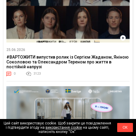
25.06.2026
#ВАРТОЖИТИ випустив ролик із Сергієм Жаданом, Яніною
Соколовою та Олександром Тереном про життя в
постійній напрузі
0
3123
Цей сайт використовує cookie. Щоб закрити це повідомлення
і підтвердити згоду на
використання cookie
на цьому сайті,
ОК
натисніть кнопку "Ок".