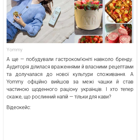
Yommy
А ще — побудували гастроком’юніті навколо бренду.
Аудиторія ділилася враженнями й власними рецептами
та долучалася до нової культури споживання. А
Yommy офіційно вийшов за межі чашки й став
частиною щоденного раціону українців. І хто тепер
скаже, що рослинний напій — тільки для кави?
Відеокейс: