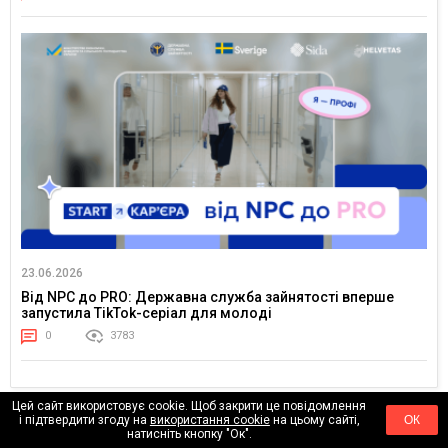
23.06.2026
Від NPC до PRO: Державна служба зайнятості вперше
запустила TikTok-серіал для молоді
0
3783
Цей сайт використовує cookie. Щоб закрити це повідомлення
АКТУАЛЬНЕ
і підтвердити згоду на
використання cookie
на цьому сайті,
ОК
натисніть кнопку "Ок".