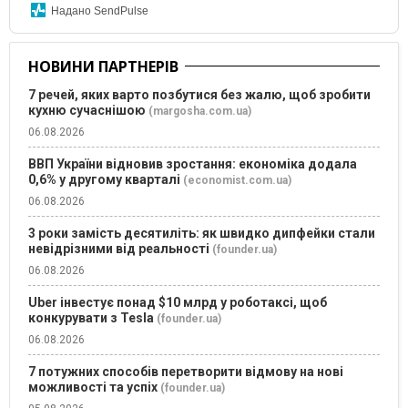
Надано SendPulse
НОВИНИ ПАРТНЕРІВ
7 речей, яких варто позбутися без жалю, щоб зробити
кухню сучаснішою
(margosha.com.ua)
06.08.2026
ВВП України відновив зростання: економіка додала
0,6% у другому кварталі
(economist.com.ua)
06.08.2026
3 роки замість десятиліть: як швидко дипфейки стали
невідрізними від реальності
(founder.ua)
06.08.2026
Uber інвестує понад $10 млрд у роботаксі, щоб
конкурувати з Tesla
(founder.ua)
06.08.2026
7 потужних способів перетворити відмову на нові
можливості та успіх
(founder.ua)