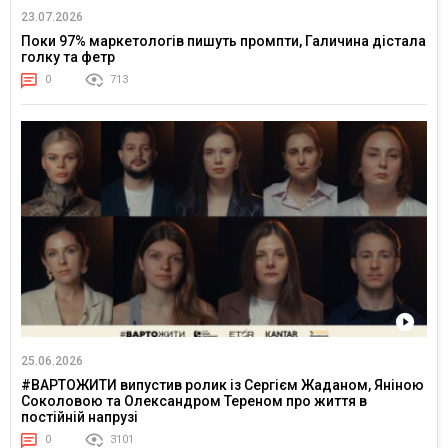
23.07.2026
Поки 97% маркетологів пишуть промпти, Галичина дістала
голку та фетр
0
713
25.06.2026
#ВАРТОЖИТИ випустив ролик із Сергієм Жаданом, Яніною
Соколовою та Олександром Тереном про життя в
постійній напрузі
0
3101