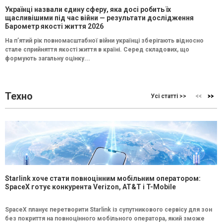
Українці назвали єдину сферу, яка досі робить їх
щасливішими під час війни — результати дослідження
Барометр якості життя 2026
На п’ятий рік повномасштабної війни українці зберігають відносно
стале сприйняття якості життя в країні. Серед складових, що
формують загальну оцінку...
Техно
Усі статті >>
Starlink хоче стати повноцінним мобільним оператором:
SpaceX готує конкурента Verizon, AT&T і T-Mobile
SpaceX планує перетворити Starlink із супутникового сервісу для зон
без покриття на повноцінного мобільного оператора, який зможе