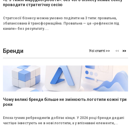
проводити стратегічну сесію
Стратсесії бізнесу можна умовно поділити на 3 типи: провальна,
збалансована й трансформаційна. Провальна — це «рефлексія під
канапе» без результату....
Бренди
Усі статті >>
Чому великі бренди більше не змінюють логотипи кожні три
роки
Епоха гучних ребрендингів добігає кінця. У 2026 році бренди дедалі
частіше інвестують не в нові логотипи, а у впізнавані елементи,...