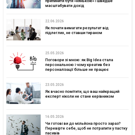
припинити бути «нянькою» і швидше
масштабувати дохід
22.06.2026
Як почати вимагати результат від
підлеглих, не ставши тираном
25.05.2026
Поговори зі мною: як Big Idea стала
персональною і чому креатив без
персоналізації більше не працює
23.05.2026
Як вчасно помітити, що ваш найкращий
експерт ніколи не стане керівником
16.05.2026
Чи готові ви до мільйона просто зараз?
Перевірте себе, щоб не потрапити у пастку
пасивів