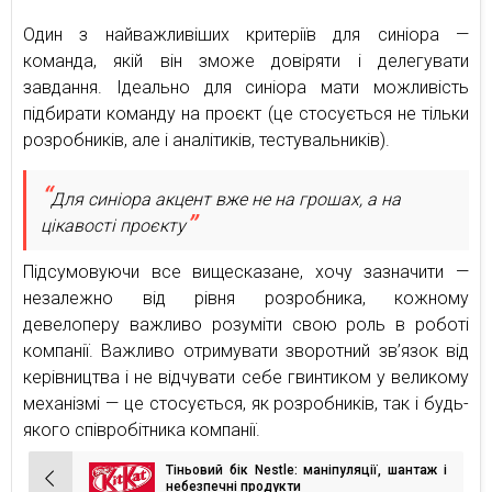
Один з найважливіших критеріїв для синіора —
команда, якій він зможе довіряти і делегувати
завдання. Ідеально для синіора мати можливість
підбирати команду на проєкт (це стосується не тільки
розробників, але і аналітиків, тестувальників).
Для синіора акцент вже не на грошах, а на
цікавості проєкту
Підсумовуючи все вищесказане, хочу зазначити —
незалежно від рівня розробника, кожному
девелоперу важливо розуміти свою роль в роботі
компанії. Важливо отримувати зворотний зв’язок від
керівництва і не відчувати себе гвинтиком у великому
механізмі — це стосується, як розробників, так і будь-
якого співробітника компанії.
Тіньовий бік Nestle: маніпуляції, шантаж і
Навігація
небезпечні продукти