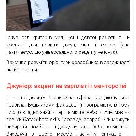
Існує ряд критеріїв успішної і довгої роботи в IT-
компанії для позицій джун, мідл і cиніор (але
пам’ятаємо, що універсального рецепту не існує).
Важливо розуміти орієнтири розробника в залежності
від його рівня.
Джуніор: акцент на зарплаті і менторстві
IT — це досить специфічна сфера, де діють свої
правила. Будь-якому фахівцеві (і програмісту, в тому
числі) складно знайти перше місце роботи. Але, маючи
певний багаж hard skills і досвіду, розробники можуть
вибирати найбільш підходящу для себе компанію.
Виходячи з цього маємо наступну ситуацію —