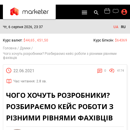
Чт, 6 серпня 2026, 23:37
UA
RU
Курс валют:
$44,65 , €51,50
Курс Біткоїн:
$64369
Головна
Думки
Чого хочуть розробники? Розбираємо кейс роботи з різними рівнями
фахівців
22.06.2021
0
4174
Час читання: 2.8 хв.
ЧОГО ХОЧУТЬ РОЗРОБНИКИ?
РОЗБИРАЄМО КЕЙС РОБОТИ З
РІЗНИМИ РІВНЯМИ ФАХІВЦІВ