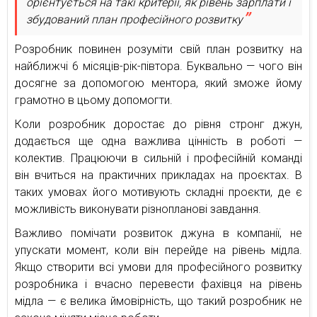
орієнтується на такі критерії, як рівень зарплати і
збудований план професійного розвитку
Розробник повинен розуміти свій план розвитку на
найближчі 6 місяців-рік-півтора. Буквально — чого він
досягне за допомогою ментора, який зможе йому
грамотно в цьому допомогти.
Коли розробник доростає до рівня стронг джун,
додається ще одна важлива цінність в роботі —
колектив. Працюючи в сильній і професійній команді
він вчиться на практичних прикладах на проєктах. В
таких умовах його мотивують складні проєкти, де є
можливість виконувати різнопланові завдання.
Важливо помічати розвиток джуна в компанії, не
упускати момент, коли він перейде на рівень мідла.
Якщо створити всі умови для професійного розвитку
розробника і вчасно перевести фахівця на рівень
мідла — є велика ймовірність, що такий розробник не