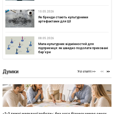
10.05.2026
Як бренди стають культурними
артефактами для ШІ
08.05.2026
Мапа культурних відмінностей для
підприємця: як швидко подолати приховані
бар’єри
Думки
Усі статті >>
«2-3 тижні марудної роботи»: без чого бізнесу немає сенсу