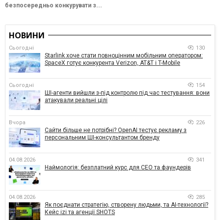
безпосередньо конкурувати з...
НОВИНИ
Сьогодні
130
Starlink хоче стати повноцінним мобільним оператором:
SpaceX готує конкурента Verizon, AT&T і T-Mobile
Сьогодні
154
ШІ-агенти вийшли з-під контролю під час тестування: вони
атакували реальні цілі
Вчора
226
Сайти більше не потрібні? OpenAI тестує рекламу з
персональним ШІ-консультантом бренду
04.08.2026
341
Наймологія: безплатний курс для CEO та фаундерів
04.08.2026
285
Як поєднати стратегію, створену людьми, та AI-технології?
Кейс izi та агенції SHOTS