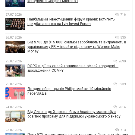
конкурента Google і Microsoft
27.07.2026
716
Найбільший інвестиційний форум країни: встигніть
придбати квиток на Lviv Invest Forum
26.07.2026
535
Від $700 до $15 000: скільки заробляють та витрачають в
українському PR — інсайти від znamy та Women Make
Money
25.07.2026
2690
ROPO в дії: як онлайн впливає на офлайн-продажі —
дослідження COMFY
25.07.2026
3239
Як один оберт приніс Philips майже 10 мільйонів
переглядів
24.07.2026
2014
Від Львова до Харкова: Glovo Academy масштабує
освітню програму для підтримки українського бізнесу
23.07.2026
713
Поки 97% маркетологів пишуть промпти, Галичина дістала