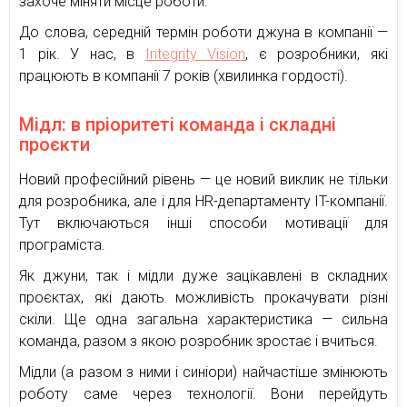
захоче міняти місце роботи.
До слова, середній термін роботи джуна в компанії —
1 рік. У нас, в
Integrity Vision
, є розробники, які
працюють в компанії 7 років (хвилинка гордості).
Мідл: в пріоритеті команда і складні
проєкти
Новий професійний рівень — це новий виклик не тільки
для розробника, але і для HR-департаменту IT-компанії.
Тут включаються інші способи мотивації для
програміста.
Як джуни, так і мідли дуже зацікавлені в складних
проєктах, які дають можливість прокачувати різні
скіли. Ще одна загальна характеристика — сильна
команда, разом з якою розробник зростає і вчиться.
Мідли (а разом з ними і синіори) найчастіше змінюють
роботу саме через технології. Вони перейдуть