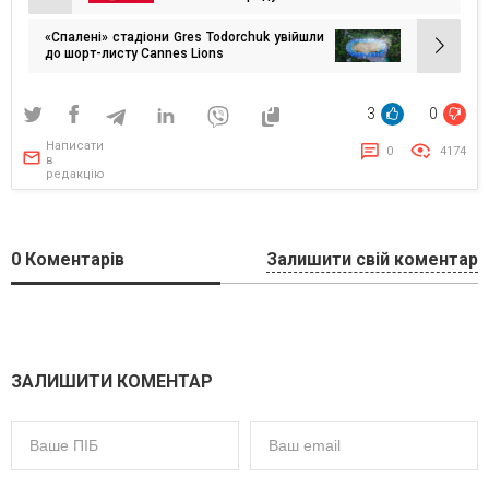
записів
«Спалені» стадіони Gres Todorchuk увійшли
до шорт-листу Cannes Lions
3
0
Написати
0
4174
в
редакцію
0
Коментарів
Залишити свій коментар
ЗАЛИШИТИ КОМЕНТАР