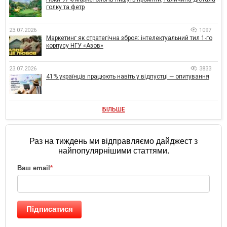
голку та фетр
23.07.2026
1097
Маркетинг як стратегічна зброя: інтелектуальний тил 1-го
корпусу НГУ «Азов»
23.07.2026
3833
41% українців працюють навіть у відпустці — опитування
БІЛЬШЕ
Раз на тиждень ми відправляємо дайджест з
найпопулярнішими статтями.
Ваш email
*
Підписатися