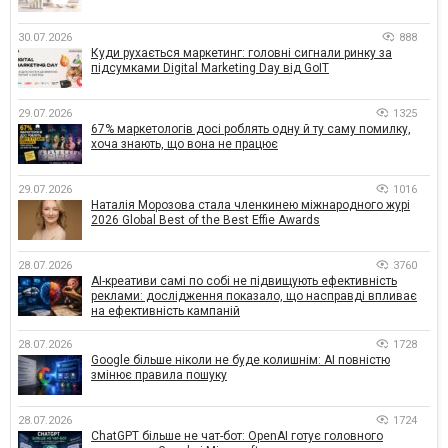
30.07.2026
888
Куди рухається маркетинг: головні сигнали ринку за
підсумками Digital Marketing Day від GoIT
29.07.2026
1325
67% маркетологів досі роблять одну й ту саму помилку,
хоча знають, що вона не працює
29.07.2026
1016
Наталія Морозова стала членкинею міжнародного журі
2026 Global Best of the Best Effie Awards
28.07.2026
3760
AI-креативи самі по собі не підвищують ефективність
реклами: дослідження показало, що насправді впливає
на ефективність кампаній
28.07.2026
1728
Google більше ніколи не буде колишнім: AI повністю
змінює правила пошуку
28.07.2026
1724
ChatGPT більше не чат-бот: OpenAI готує головного