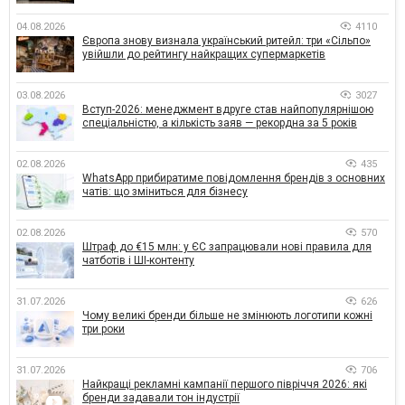
04.08.2026
4110
Європа знову визнала український ритейл: три «Сільпо»
увійшли до рейтингу найкращих супермаркетів
03.08.2026
3027
Вступ-2026: менеджмент вдруге став найпопулярнішою
спеціальністю, а кількість заяв — рекордна за 5 років
02.08.2026
435
WhatsApp прибиратиме повідомлення брендів з основних
чатів: що зміниться для бізнесу
02.08.2026
570
Штраф до €15 млн: у ЄС запрацювали нові правила для
чатботів і ШІ-контенту
31.07.2026
626
Чому великі бренди більше не змінюють логотипи кожні
три роки
31.07.2026
706
Найкращі рекламні кампанії першого півріччя 2026: які
бренди задавали тон індустрії