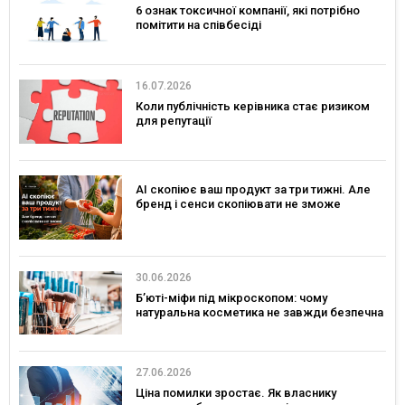
6 ознак токсичної компанії, які потрібно
помітити на співбесіді
16.07.2026
Коли публічність керівника стає ризиком
для репутації
AI скопіює ваш продукт за три тижні. Але
бренд і сенси скопіювати не зможе
30.06.2026
Б’юті-міфи під мікроскопом: чому
натуральна косметика не завжди безпечна
27.06.2026
Ціна помилки зростає. Як власнику