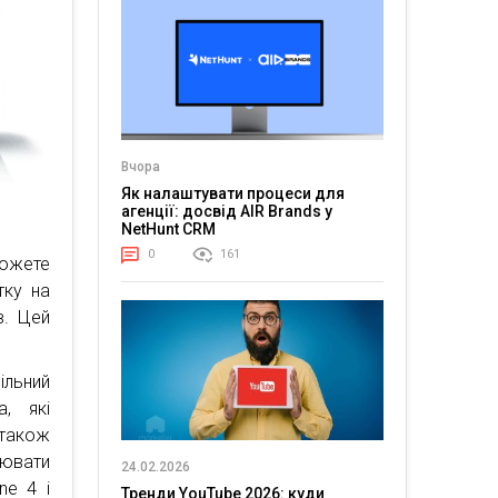
Вчора
Як налаштувати процеси для
агенції: досвід AIR Brands у
NetHunt CRM
0
161
ожете
тку на
в. Цей
ільний
, які
 також
цювати
24.02.2026
ne 4 і
Тренди YouTube 2026: куди