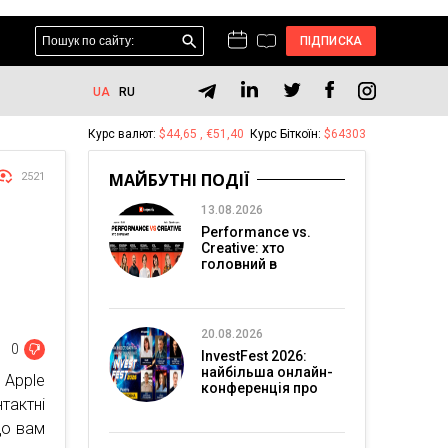
ПІДПИСКА
UA
RU
Курс валют:
$44,65 , €51,40
Курс Біткоїн:
$64303
МАЙБУТНІ ПОДІЇ
2521
13.08.2026
Performance vs.
Creative: хто
головний в
перформанс-
маркетингу?
20.08.2026
0
InvestFest 2026:
найбільша онлайн-
 Apple
конференція про
тактні
інвестиції
що вам