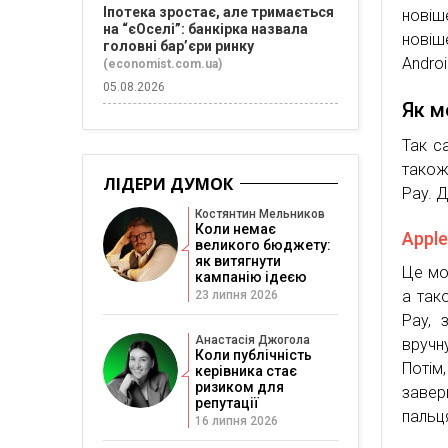
Іпотека зростає, але тримається
новіше
на “єОселі”: банкірка назвала
новіш
головні бар’єри ринку
Andro
(economist.com.ua)
05.08.2026
Як м
Так с
також 
ЛІДЕРИ ДУМОК
Pay. 
Костянтин Мельников
Коли немає
Apple
великого бюджету:
як витягнути
Це моб
кампанію ідеєю
а так
23 липня 2026
Pay, 
Анастасія Джогола
вручн
Коли публічність
Потім
керівника стає
ризиком для
завер
репутації
пальц
16 липня 2026