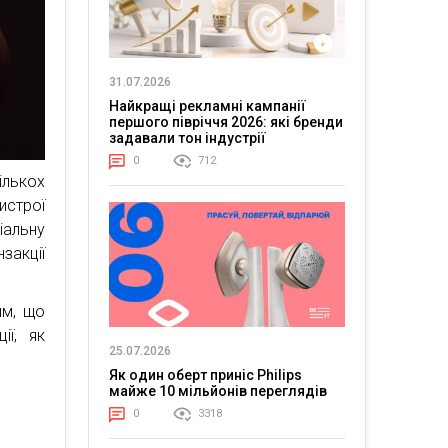
31.07.2026
Найкращі рекламні кампанії
першого півріччя 2026: які бренди
задавали тон індустрії
0
712
ількох
истрої
альну
закції
им, що
ії, як
25.07.2026
Як один оберт приніс Philips
майже 10 мільйонів переглядів
0
3318