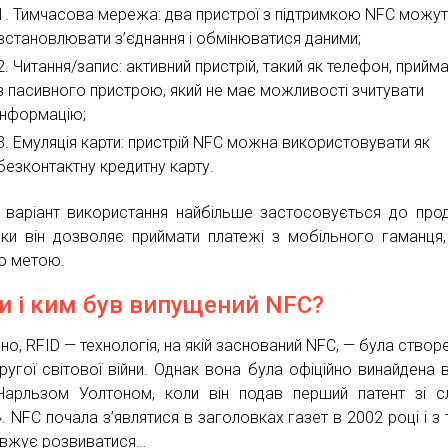
Тимчасова мережа: два пристрої з підтримкою NFC можу
встановлювати з’єднання і обмінюватися даними;
Читання/запис: активний пристрій, такий як телефон, прийма
з пасивного пристрою, який не має можливості зчитувати
інформацію;
Емуляція карти: пристрій NFC можна використовувати як
безконтактну кредитну карту.
й варіант використання найбільше застосовується до прод
ьки він дозволяє приймати платежі з мобільного гаманця
ю метою.
и і ким був випущений NFC?
но, RFID — технологія, на якій заснований NFC, — була створе
ругої світової війни. Однак вона була офіційно винайдена 
Чарльзом Уолтоном, коли він подав перший патент зі 
. NFC почала з’являтися в заголовках газет в 2002 році і з т
вжує розвиватися…