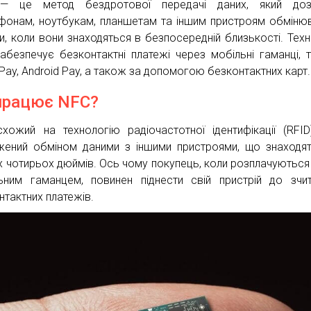
— це метод бездротової передачі даних, який доз
фонам, ноутбукам, планшетам та іншим пристроям обміню
и, коли вони знаходяться в безпосередній близькості. Техн
абезпечує безконтактні платежі через мобільні гаманці, т
 Pay, Android Pay, а також за допомогою безконтактних карт.
працює NFC?
хожий на технологію радіочастотної ідентифікації (RFID
ений обміном даними з іншими пристроями, що знаходя
 чотирьох дюймів. Ось чому покупець, коли розплачуються
ьним гаманцем, повинен піднести свій пристрій до зчи
нтактних платежів.