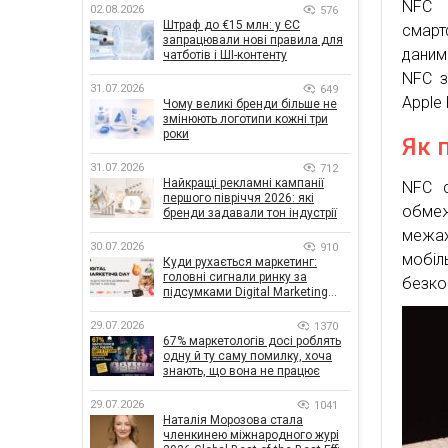
NFC 
02.08.2026
576
Штраф до €15 млн: у ЄС
смарт
запрацювали нові правила для
даним
чатботів і ШІ-контенту
NFC з
31.07.2026
649
Apple
Чому великі бренди більше не
змінюють логотипи кожні три
роки
Як 
31.07.2026
712
Найкращі рекламні кампанії
NFC с
першого півріччя 2026: які
обмеж
бренди задавали тон індустрії
межах
30.07.2026
910
мобіл
Куди рухається маркетинг:
головні сигнали ринку за
безко
підсумками Digital Marketing
Day від GoIT
29.07.2026
1370
67% маркетологів досі роблять
одну й ту саму помилку, хоча
знають, що вона не працює
29.07.2026
1041
Наталія Морозова стала
членкинею міжнародного журі