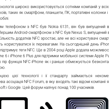
хнологія широко використовується сотнями компаній у всіх
оїв, таких як смартфони, планшети, ПК, портативні колонки і 
обілі.
м телефоном з NFC був Nokia 6131, він був випущений 
 Першим Android-смартфоном з NFC був Nexus S, випущений 
Кількість додатків NFC зростає, але не всі користувачі смар
ь користуватися їх перевагами. На сьогоднішній день iPho
 підтримує теги NFC. Ще в 2004 році Apple додала можливос
ne 6 і iPhone 6 Plus для підтримки мобільної системи Apple P
х пір функція NFC iPhone як і раніше обмежується безконт
ою.
цією цієї технології і її стандарту займається некоме
ва асоціація NFC Forum, в яку входять такі відомі компанії як
oft і Google. Цей форум налічує понад 100 учасників.