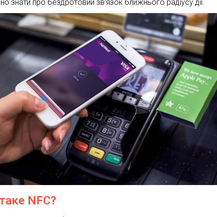
бно знати про бездротовий зв’язок ближнього радіусу дії.
таке NFC?