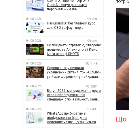
Сайти більше не потрібні?
потрі
OpenAI тестує рекламу з
персональним ШІ-
консультантом бренду
04.08.2026
391
Наймологія: безплатний курс
для CEO та фаундерів
04.08.2026
324
Як поєднати стратегію, створену
людьми, та AI-технології? Кейс
izi та агенції SHOTS
04.08.2026
4148
Європа знову визнала
український ритейл: три «Сільпо»
увійшли до рейтингу найкращих
супермаркетів
03.08.2026
3084
Вступ-2026: менеджмент вдруге
став найпопулярнішою
спеціальністю, а кількість заяв
— рекордна за 5 років
02.08.2026
438
WhatsApp прибиратиме
Що 
повідомлення брендів з
основних чатів: що зміниться
для бізнесу