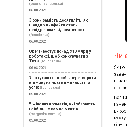
(economist.com.ua)
06.08.2026
3 роки замість десятиліть: як
швидко дипфейки стали
невідрізними від реальності
(founder.ua)
06.08.2026
Uber інвестує понад $10 млрд у
Чи 
роботаксі, щоб конкурувати з
Tesla
(founder.ua)
Якщо 
06.08.2026
заван
7 потужних способів перетворити
прист
відмову на нові можливості та
спосі
успіх
(founder.ua)
05.08.2026
Велик
гаман
5 жіночих ароматів, які збирають
найбільше компліментів
викор
(margosha.com.ua)
можут
05.08.2026
більш