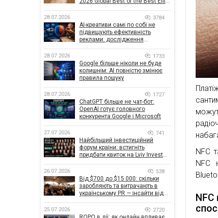
2026 Global Best of the Best Effie
Awards
28.07.2026
3784
AI-креативи самі по собі не
підвищують ефективність
реклами: дослідження
показало, що насправді
впливає на ефективність
28.07.2026
1733
кампаній
Google більше ніколи не буде
колишнім: AI повністю змінює
правила пошуку
Платі
28.07.2026
1727
санти
ChatGPT більше не чат-бот:
OpenAI готує головного
можу
конкурента Google і Microsoft
радіо
27.07.2026
741
набаг
Найбільший інвестиційний
форум країни: встигніть
NFC т
придбати квиток на Lviv Invest
NFC н
Forum
26.07.2026
538
Blueto
Від $700 до $15 000: скільки
заробляють та витрачають в
українському PR — інсайти від
NFC 
znamy та Women Make Money
спос
25.07.2026
2720
ROPO в дії: як онлайн впливає