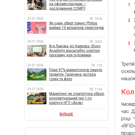
на офлайн-продажі —
дослідження COMFY
25.07.2026
3318
Як один оберт приніс Philips
майже 10 мільйонів переглядів
24.07.2026
2022
Від Львова до Харкова: Glovo
Academy масштабує освітню
програму для підтримки
українського бізнесу
Треті
23.07.2026
718
Поки 97% маркетологів пишуть
оскіл
промпти, Галичина дістала
нашо
голку та фетр
23.07.2026
1124
Кол
Маркетинг як стратегічна зброя:
інтелектуальний тил 1-го
корпусу НГУ «Азов»
Імовір
час Д
БІЛЬШЕ
році 
«RFID»
продо