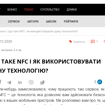
Г
БІЗНЕС
ТЕХНО
СУСПІЛЬСТВО
ДУМКИ
А
СЕРВІСИ
АВТОРИ
ШКОЛИ
РЕЙТИНГИ
ехно
Що таке NFC і як використовувати дану технологію?
.12.2020
0
Сервисы
 читання: 5.4 хв.
ТАКЕ NFC І ЯК ВИКОРИСТОВУВАТИ
НУ ТЕХНОЛОГІЮ?
2
ли-небудь замислювалися, чому працюють такі сервіси, як
NFC — це технологія, яка дозволяє вам здійснювати безкон
жі з ваших мобільних пристроїв. Ми розповімо вам про те, 