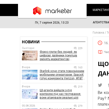
МАРКЕТИН
АГЕНТСТВ
Пт, 7 серпня 2026, 13:23
Головна
Т
НОВИНИ
16
Сьогодні
229
Фокус-групи без людей: як
Час
цифрові двійники покупців
змінять маркетингові
ЩО 
дослідження
Вчора
163
ДА
Starlink хоче стати повноцінним
мобільним оператором: SpaceX
готує конкурента Verizon, AT&T і
T-Mobile
Вчора
219
ШІ-агенти вийшли з-під
Ви ко
контролю під час тестування:
вони атакували реальні цілі
Pay? 
плате
05.08.2026
279