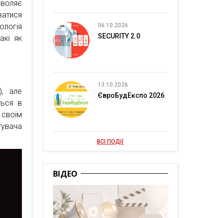
воляє
ватися
ологія
06.10.2026
SECURITY 2.0
акі як
13.10.2026
), але
ЄвроБудЕкспо 2026
ться в
 своїм
тувача
ВСІ ПОДІЇ
ВІДЕО