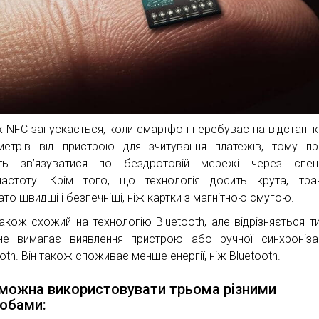
ж NFC запускається, коли смартфон перебуває на відстані к
метрів від пристрою для зчитування платежів, тому пр
ть зв’язуватися по бездротовій мережі через спеці
частоту. Крім того, що технологія досить крута, тран
ато швидші і безпечніші, ніж картки з магнітною смугою.
акож схожий на технологію Bluetooth, але відрізняється т
е вимагає виявлення пристрою або ручної синхронізац
oth. Він також споживає менше енергії, ніж Bluetooth.
можна використовувати трьома різними
обами: