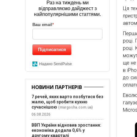
Раз на тиждень ми
Ця те
відправляємо дайджест з
найпопулярнішими статтями.
пристр
автом
Ваш email
*
Перши
році.
році. 
Підписатися
можут
ще не
Надано SendPulse
в iPho
до си
оплат
НОВИНИ ПАРТНЕРІВ
Еволю
7 речей, яких варто позбутися без
жалю, щоб зробити кухню
галузе
сучаснішою
(margosha.com.ua)
Micros
06.08.2026
ВВП України відновив зростання:
економіка додала 0,6% у
другому кварталі