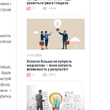
рухається увага глядача
ління і
0
18160
троїв
снують
ndroid
17.02.2026
Клієнти більше не купують
медіаплан — вони купують
новіше,
впевненість у результаті
 Apple
0
24571
истрій
ефону.
вача і
дбитка