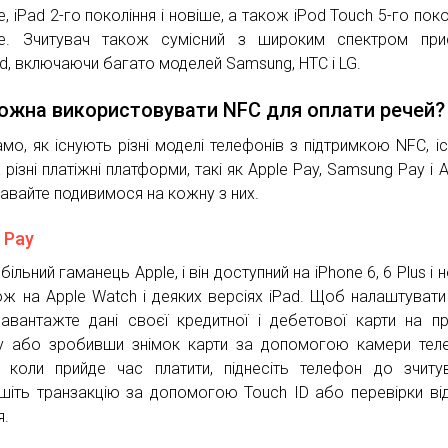
, iPad 2-го покоління і новіше, а також iPod Touch 5-го поко
е. Зчитувач також сумісний з широким спектром прис
id, включаючи багато моделей Samsung, HTC і LG.
ожна використовувати NFC для оплати речей?
амо, як існують різні моделі телефонів з підтримкою NFC, і
різні платіжні платформи, такі як Apple Pay, Samsung Pay і A
Давайте подивимося на кожну з них.
 Pay
ільний гаманець Apple, і він доступний на iPhone 6, 6 Plus і 
ож на Apple Watch і деяких версіях iPad. Щоб налаштувати
завантажте дані своєї кредитної і дебетової карти на пр
у або зробивши знімок карти за допомогою камери тел
, коли прийде час платити, піднесіть телефон до зчиту
шіть транзакцію за допомогою Touch ID або перевірки ві
я.