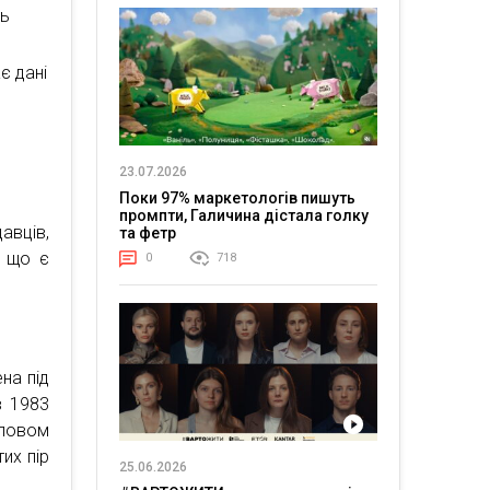
ть
є дані
23.07.2026
Поки 97% маркетологів пишуть
промпти, Галичина дістала голку
авців,
та фетр
, що є
0
718
на під
в 1983
словом
их пір
25.06.2026