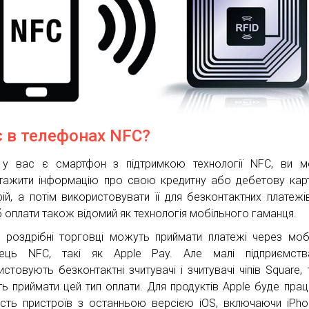
є в телефонах NFC?
у вас є смартфон з підтримкою технології NFC, ви м
тажити інформацію про свою кредитну або дебетову кар
рій, а потім використовувати її для безконтактних платежі
б оплати також відомий як технологія мобільного гаманця.
і роздрібні торговці можуть приймати платежі через моб
ець NFC, такі як Apple Pay. Але малі підприємства
истовують безконтактні зчитувачі і зчитувачі чіпів Square,
ь приймати цей тип оплати. Для продуктів Apple буде пра
ість пристроїв з останньою версією iOS, включаючи iPho