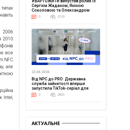
#ВАРТОЖИТИ випустив ролик із
Сергієм Жаданом, Яніною
 типах
Соколовою та Олександром
навіть
Тереном про життя в постійній
0
3133
напрузі
в 2006
в 2010
тфонів
ne все
ті NFC
ay, але
23.06.2026
актною
Від NPC до PRO: Державна
служба зайнятості вперше
запустила TikTok-серіал для
рційна
молоді
0
3825
 Intel,
АКТУАЛЬНЕ