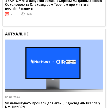
#ВАРТОЖИТИ випустив ролик із Сергієм Жаданом, Яніною
Соколовою та Олександром Тереном про життя в
постійній напрузі
0
3239
АКТУАЛЬНЕ
06.08.2026
Як налаштувати процеси для агенції: досвід AIR Brands у
NetHunt CRM