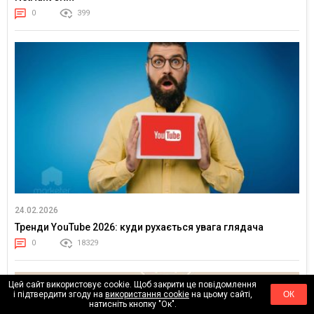
0
399
24.02.2026
Тренди YouTube 2026: куди рухається увага глядача
0
18329
Цей сайт використовує cookie. Щоб закрити це повідомлення
і підтвердити згоду на
використання cookie
на цьому сайті,
ОК
натисніть кнопку "Ок".