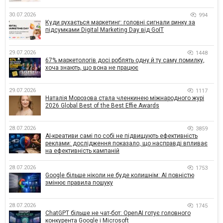
30.07.2026
994
Куди рухається маркетинг: головні сигнали ринку за
підсумками Digital Marketing Day від GoIT
29.07.2026
1448
67% маркетологів досі роблять одну й ту саму помилку,
хоча знають, що вона не працює
29.07.2026
1117
Наталія Морозова стала членкинею міжнародного журі
2026 Global Best of the Best Effie Awards
28.07.2026
3859
AI-креативи самі по собі не підвищують ефективність
реклами: дослідження показало, що насправді впливає
на ефективність кампаній
28.07.2026
1753
Google більше ніколи не буде колишнім: AI повністю
змінює правила пошуку
28.07.2026
1745
ChatGPT більше не чат-бот: OpenAI готує головного
конкурента Google і Microsoft