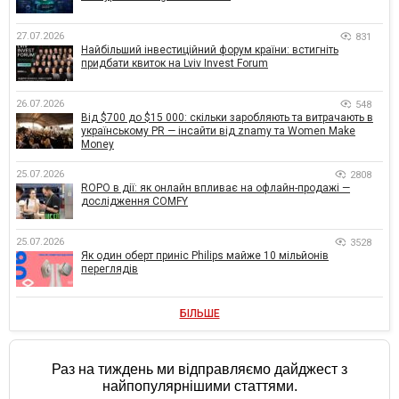
27.07.2026
831
Найбільший інвестиційний форум країни: встигніть
придбати квиток на Lviv Invest Forum
26.07.2026
548
Від $700 до $15 000: скільки заробляють та витрачають в
українському PR — інсайти від znamy та Women Make
Money
25.07.2026
2808
ROPO в дії: як онлайн впливає на офлайн-продажі —
дослідження COMFY
25.07.2026
3528
Як один оберт приніс Philips майже 10 мільйонів
переглядів
БІЛЬШЕ
Раз на тиждень ми відправляємо дайджест з
найпопулярнішими статтями.