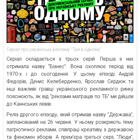
Серіал про українську рекламу “Три в одному”
Серіал складається з трьох серій. Перша з них
отримала назву “Бізнес”. Вона охоплює період від
1970-х і до сьогодення. У цьому епізоді Андрій
Федорів, Денис Келеберденко, Ярослав Сердюк та
інші важливі гравці українського рекламного ринку
пояснюють, як від “реклами матраців по ТБ” ми дійшли
до Каннських левів.
Реліз другого епізоду, який отримав назву “Держава”,
запланований на 26 червня. У ньому розкриють тему
патріотичної реклами, співпраці креативу з державою
та феномен зборів. А прем’єра третьої серії, “Люди”,