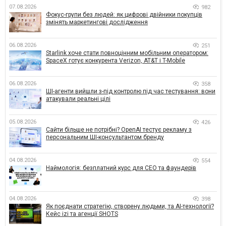
07.08.2026
982
Фокус-групи без людей: як цифрові двійники покупців
змінять маркетингові дослідження
06.08.2026
251
Starlink хоче стати повноцінним мобільним оператором:
SpaceX готує конкурента Verizon, AT&T і T-Mobile
06.08.2026
358
ШІ-агенти вийшли з-під контролю під час тестування: вони
атакували реальні цілі
05.08.2026
426
Сайти більше не потрібні? OpenAI тестує рекламу з
персональним ШІ-консультантом бренду
04.08.2026
554
Наймологія: безплатний курс для CEO та фаундерів
04.08.2026
398
Як поєднати стратегію, створену людьми, та AI-технології?
Кейс izi та агенції SHOTS