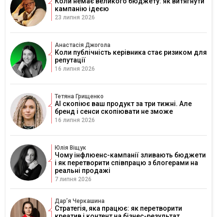
Коли немає великого бюджету: як витягнути
кампанію ідеєю
23 липня 2026
Анастасія Джогола
Коли публічність керівника стає ризиком для
репутації
16 липня 2026
Тетяна Грищенко
AI скопіює ваш продукт за три тижні. Але
бренд і сенси скопіювати не зможе
16 липня 2026
Юлія Віщук
Чому інфлюенс-кампанії зливають бюджети
і як перетворити співпрацю з блогерами на
реальні продажі
7 липня 2026
Дарʼя Черкашина
Стратегія, яка працює: як перетворити
креатив і контент на бізнес-результат