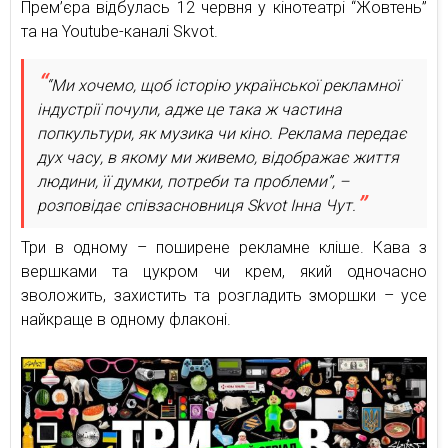
Прем’єра відбулась 12 червня у кінотеатрі “Жовтень”
та на Youtube-каналі Skvot.
“Ми хочемо, щоб історію української рекламної
індустрії почули, адже це така ж частина
попкультури, як музика чи кіно. Реклама передає
дух часу, в якому ми живемо, відображає життя
людини, її думки, потреби та проблеми”, –
розповідає співзасновниця Skvot Інна Чут.
Три в одному – поширене рекламне кліше. Кава з
вершками та цукром чи крем, який одночасно
зволожить, захистить та розгладить зморшки – усе
найкраще в одному флаконі.