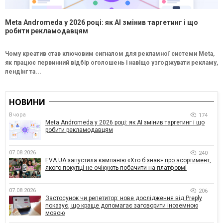
Meta Andromeda у 2026 році: як AI змінив таргетинг і що
робити рекламодавцям
Чому креатив став ключовим сигналом для рекламної системи Meta,
як працює первинний відбір оголошень і навіщо узгоджувати рекламу,
лендінг та...
НОВИНИ
Вчора
174
Meta Andromeda у 2026 році: як AI змінив таргетинг і що
робити рекламодавцям
07.08.2026
240
EVA.UA запустила кампанію «Хто б знав» про асортимент,
якого покупці не очікують побачити на платформі
07.08.2026
206
Застосунок чи репетитор: нове дослідження від Preply
показує, що краще допомагає заговорити іноземною
мовою