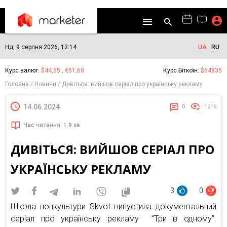
Нд, 9 серпня 2026, 12:14
UA
RU
Курс валют:
$44,65 , €51,60
Курс Біткоїн:
$64835
Головна
Новини
Дивіться: вийшов серіал про українську рекламу
14.06.2024
0
1616
Час читання: 1.9 хв.
ДИВІТЬСЯ: ВИЙШОВ СЕРІАЛ ПРО
УКРАЇНСЬКУ РЕКЛАМУ
3
0
Школа попкультури Skvot випустила документальний
серіал про українську рекламу “Три в одному”.