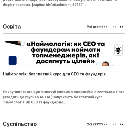
display-реклама. [caption id="attachment_69772"...
Освіта
Усі статті >>
Наймологія: безплатний курс для CEO та фаундерів
Рекрутингова агенція talanovyti спільно з операційною системою Core
(входять до групи FRACTAL) запускають безплатний курс
"Наймологія: як СEO та фаундерам...
Суспільство
Усі статті >>