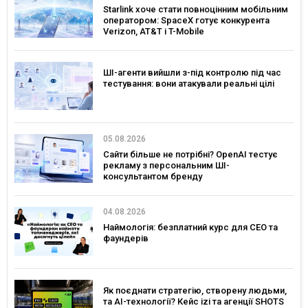
Starlink хоче стати повноцінним мобільним
оператором: SpaceX готує конкурента
Verizon, AT&T і T-Mobile
ШІ-агенти вийшли з-під контролю під час
тестування: вони атакували реальні цілі
05.08.2026
Сайти більше не потрібні? OpenAI тестує
рекламу з персональним ШІ-
консультантом бренду
04.08.2026
Наймологія: безплатний курс для CEO та
фаундерів
Як поєднати стратегію, створену людьми,
та AI-технології? Кейс izi та агенції SHOTS