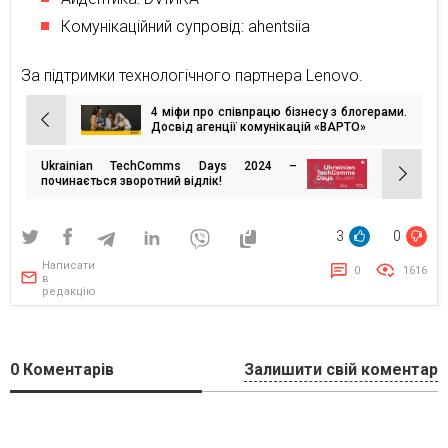
Комунікаційний супровід: ahentsiia
За підтримки технологічного партнера Lenovo.
4 міфи про співпрацю бізнесу з блогерами.
Навігація
Досвід агенції комунікацій «ВАРТО»
записів
Ukrainian TechComms Days 2024 –
починається зворотний відлік!
3
0
Написати
0
1616
в
редакцію
0
Коментарів
Залишити свій коментар