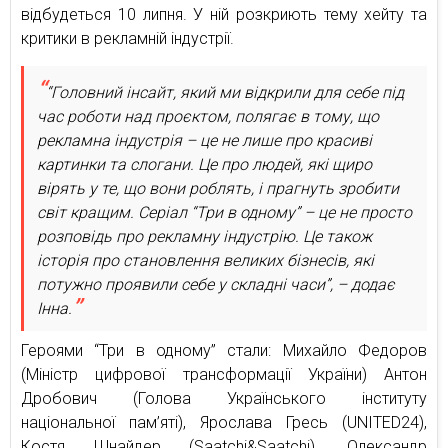
відбудеться 10 липня. У ній розкриють тему хейту та
критики в рекламній індустрії.
“Головний інсайт, який ми відкрили для себе під
час роботи над проєктом, полягає в тому, що
рекламна індустрія – це не лише про красиві
картинки та слогани. Це про людей, які щиро
вірять у те, що вони роблять, і прагнуть зробити
світ кращим. Серіал “Три в одному” – це не просто
розповідь про рекламну індустрію. Це також
історія про становлення великих бізнесів, які
потужно проявили себе у складні часи”, – додає
Інна.
Героями “Три в одному” стали: Михайло Федоров
(Міністр цифрової трансформації України) Антон
Дробович (Голова Українського інституту
національної пам’яті), Ярослава Гресь (UNITED24),
Костя Шнайдер (Saatchi&Saatchi), Олександр