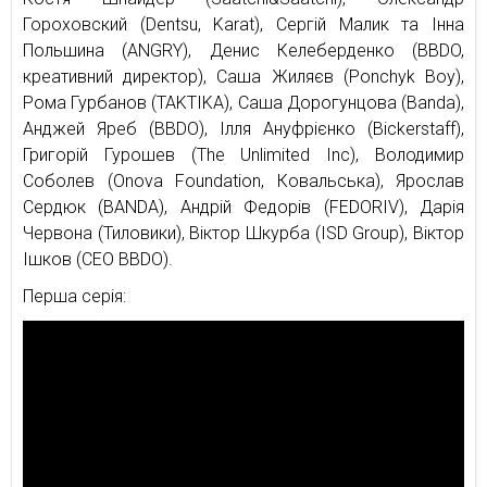
Гороховский (Dentsu, Karat), Сергій Малик та Інна
Польшина (ANGRY), Денис Келеберденко (BBDO,
креативний директор), Саша Жиляєв (Ponchyk Boy),
Рома Гурбанов (TAKTIKA), Саша Дорогунцова (Banda),
Анджей Яреб (BBDO), Ілля Ануфрієнко (Bickerstaff),
Григорій Гурошев (The Unlimited Inc), Володимир
Соболев (Onova Foundation, Ковальська), Ярослав
Сердюк (BANDA), Андрій Федорів (FEDORIV), Дарія
Червона (Тиловики), Віктор Шкурба (ISD Group), Віктор
Ішков (CEO BBDO).
Перша серія: