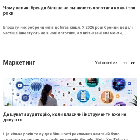
Чому великі бренди більше не змінюють логотипи кожні три
роки
Епоха гучних ребрендингів добігає кінця. У 2026 році бренди дедалі
частіше інвестують не в нові логотипи, а у впізнавані елементи,...
Маркетинг
Усі статті >>
Де шукати аудиторію, коли класичні інструменти вже не
дивують
Ще кілька років тому для більшості рекламних кампаній було
достатньо стандартного набору каналів: Google, Meta, YouTube та