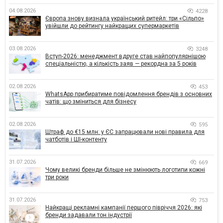
04.08.2026
4228
Європа знову визнала український ритейл: три «Сільпо»
увійшли до рейтингу найкращих супермаркетів
03.08.2026
3248
Вступ-2026: менеджмент вдруге став найпопулярнішою
спеціальністю, а кількість заяв — рекордна за 5 років
02.08.2026
453
WhatsApp прибиратиме повідомлення брендів з основних
чатів: що зміниться для бізнесу
02.08.2026
595
Штраф до €15 млн: у ЄС запрацювали нові правила для
чатботів і ШІ-контенту
31.07.2026
669
Чому великі бренди більше не змінюють логотипи кожні
три роки
31.07.2026
753
Найкращі рекламні кампанії першого півріччя 2026: які
бренди задавали тон індустрії