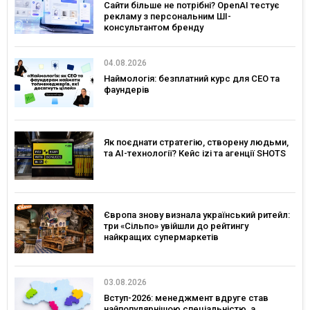
Сайти більше не потрібні? OpenAI тестує
рекламу з персональним ШІ-
консультантом бренду
04.08.2026
Наймологія: безплатний курс для CEO та
фаундерів
Як поєднати стратегію, створену людьми,
та AI-технології? Кейс izi та агенції SHOTS
Європа знову визнала український ритейл:
три «Сільпо» увійшли до рейтингу
найкращих супермаркетів
03.08.2026
Вступ-2026: менеджмент вдруге став
найпопулярнішою спеціальністю, а