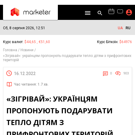
Сб, 8 серпня 2026, 12:51
UA
RU
Курс валют:
$44,65 , €51,60
Курс Біткоїн:
$64976
Головна
Новини
«Зігрівай»: українцям пропонують подарувати тепло дітям з прифронтових
територій
16.12.2022
0
903
Час читання: 1.7 хв.
«ЗІГРІВАЙ»: УКРАЇНЦЯМ
ПРОПОНУЮТЬ ПОДАРУВАТИ
ТЕПЛО ДІТЯМ З
ПРИФРОНТОВИХ ТЕРИТОРІЙ