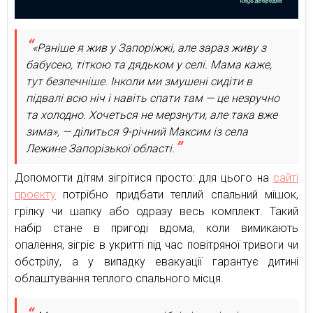
«Раніше я жив у Запоріжжі, але зараз живу з
бабусею, тіткою та дядьком у селі. Мама каже,
тут безпечніше. Інколи ми змушені сидіти в
підвалі всю ніч і навіть спати там — це незручно
та холодно. Хочеться не мерзнути, але така вже
зима», — ділиться 9-річний Максим із села
Лежине Запорізької області.
Допомогти дітям зігрітися просто: для цього на
сайті
проєкту
потрібно придбати теплий спальний мішок,
грілку чи шапку або одразу весь комплект. Такий
набір стане в пригоді вдома, коли вимикають
опалення, зігріє в укритті під час повітряної тривоги чи
обстрілу, а у випадку евакуації гарантує дитині
облаштування теплого спального місця.