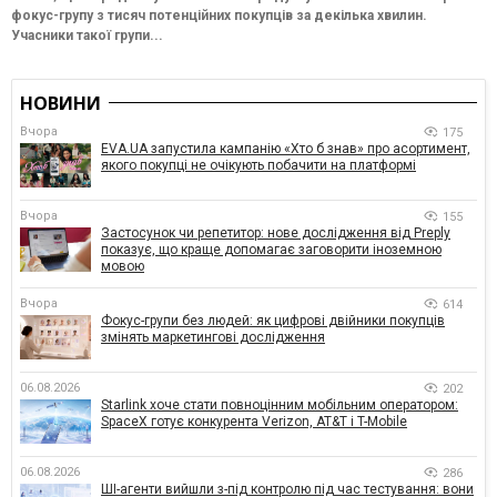
фокус-групу з тисяч потенційних покупців за декілька хвилин.
Учасники такої групи...
НОВИНИ
Вчора
175
EVA.UA запустила кампанію «Хто б знав» про асортимент,
якого покупці не очікують побачити на платформі
Вчора
155
Застосунок чи репетитор: нове дослідження від Preply
показує, що краще допомагає заговорити іноземною
мовою
Вчора
614
Фокус-групи без людей: як цифрові двійники покупців
змінять маркетингові дослідження
06.08.2026
202
Starlink хоче стати повноцінним мобільним оператором:
SpaceX готує конкурента Verizon, AT&T і T-Mobile
06.08.2026
286
ШІ-агенти вийшли з-під контролю під час тестування: вони