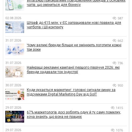
WhatsApp прибиратиме повідомлення брендів з основних
чатів: що зміниться для бізнесу
02.08.2026
587
Штраф до €15 млн: у ЄС запрацювали нові правила для
чатботів і ШІ-контенту
31.07.2026
662
Чому великі бренди більше не змінюють логотипи кожні
три роки
31.07.2026
736
Найкращі рекламні кампанії першого півріччя 2026: які
бренди задавали тон індустрії
30.07.2026
950
Куди рухається маркетинг: головні сигнали ринку за
підсумками Digital Marketing Day від GoIT
29.07.2026
1415
67% маркетологів досі роблять одну й ту саму помилку,
хоча знають, що вона не працює
29.07.2026
1076