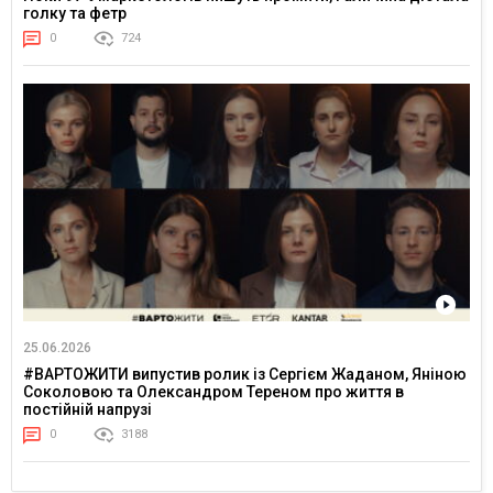
голку та фетр
0
724
25.06.2026
#ВАРТОЖИТИ випустив ролик із Сергієм Жаданом, Яніною
Соколовою та Олександром Тереном про життя в
постійній напрузі
0
3188