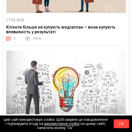
17.02.2026
Клієнти більше не купують медіаплан — вони купують
впевненість у результаті
0
24636
Цей сайт використовує cookie. Щоб закрити це повідомлення
01.02.2026
і підтвердити згоду на
використання cookie
на цьому сайті,
ОК
натисніть кнопку "Ок".
Від “оптимізації реклами” до керування попитом: ціннісна