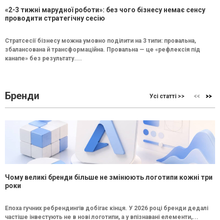
«2-3 тижні марудної роботи»: без чого бізнесу немає сенсу
проводити стратегічну сесію
Стратсесії бізнесу можна умовно поділити на 3 типи: провальна,
збалансована й трансформаційна. Провальна — це «рефлексія під
канапе» без результату....
Бренди
Усі статті >>
Чому великі бренди більше не змінюють логотипи кожні три
роки
Епоха гучних ребрендингів добігає кінця. У 2026 році бренди дедалі
частіше інвестують не в нові логотипи, а у впізнавані елементи,...