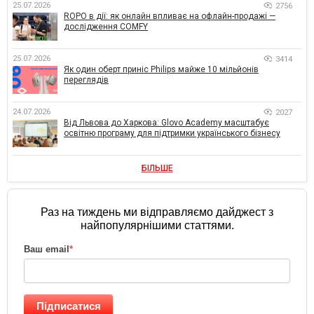
25.07.2026
2756
ROPO в дії: як онлайн впливає на офлайн-продажі —
дослідження COMFY
25.07.2026
3414
Як один оберт приніс Philips майже 10 мільйонів
переглядів
24.07.2026
2027
Від Львова до Харкова: Glovo Academy масштабує
освітню програму для підтримки українського бізнесу
БІЛЬШЕ
Раз на тиждень ми відправляємо дайджест з
найпопулярнішими статтями.
Ваш email
*
Підписатися