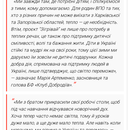
«Ми завжди там, де потрібні дітям, і спілкуємося
з тими, кому допомагаємо. Для родин ВПО та тих,
хто з різних причин не може виїхати з Харківської
та Запорізької областей, тепло — це необхідність.
Втім, проєкт “Зігрівай” не лише про потребу в
теплих речах, це також про підтримку дитячої
сміливості, волі та бажання жити. Діти в Україні
стійкі та мудрі як на свої роки, тому цієї зими ми
даруємо їм зовсім не дитячі подарунки. Кожна
добра дія, спрямована на підтримку людей в
Україні, лише підтверджує, що світло переможе»,
— зазначає Марія Артеменко, засновниця та
голова БФ «Клуб Добродіїв».
«Ми з братом прикрасили свої робочі столи, щоб
під час навчання відчувався новорічний дух.
Хоча тепер часто немає світла, тому й уроків
дуже мало, а ще дуже мало тепла. Але навіть коли
мерзнемо, ми віримо в Україну та перемогу», —