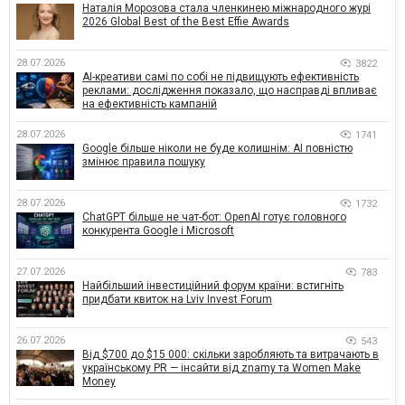
Наталія Морозова стала членкинею міжнародного журі
2026 Global Best of the Best Effie Awards
28.07.2026
3822
AI-креативи самі по собі не підвищують ефективність
реклами: дослідження показало, що насправді впливає
на ефективність кампаній
28.07.2026
1741
Google більше ніколи не буде колишнім: AI повністю
змінює правила пошуку
28.07.2026
1732
ChatGPT більше не чат-бот: OpenAI готує головного
конкурента Google і Microsoft
27.07.2026
783
Найбільший інвестиційний форум країни: встигніть
придбати квиток на Lviv Invest Forum
26.07.2026
543
Від $700 до $15 000: скільки заробляють та витрачають в
українському PR — інсайти від znamy та Women Make
Money