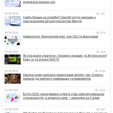
атакували реальні цілі
05.08.2026
347
Сайти більше не потрібні? OpenAI тестує рекламу з
персональним ШІ-консультантом бренду
04.08.2026
479
Наймологія: безплатний курс для CEO та фаундерів
04.08.2026
364
Як поєднати стратегію, створену людьми, та AI-технології?
Кейс izi та агенції SHOTS
04.08.2026
4190
Європа знову визнала український ритейл: три «Сільпо»
увійшли до рейтингу найкращих супермаркетів
03.08.2026
3160
Вступ-2026: менеджмент вдруге став найпопулярнішою
спеціальністю, а кількість заяв — рекордна за 5 років
02.08.2026
447