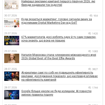
Найкращі рекламні кампанії першого півріччя 2026: які
бренди задавали тон індустрії
30.07.2026
954
Куди рухається маркетинг: головні сигнали ринку за
підсумками Digital Marketing Day від GoIT
29.07.2026
1420
67% маркетологів досі роблять одну й ту саму помилку,
хоча знають, що вона не працює
29.07.2026
1083
Наталія Морозова стала членкинею міжнародного журі
2026 Global Best of the Best Effie Awards
28.07.2026
3827
AI-креативи самі по собі не підвищують ефективність
реклами: дослідження показало, що насправді впливає
на ефективність кампаній
28.07.2026
1744
Google більше ніколи не буде колишнім: AI повністю
змінює правила пошуку