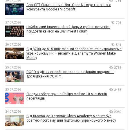
28.07.2026
1734
ChatGPT більше не чат-бот: OpenAI готує головного
конкурента Google і Microsoft
27.07.2026
796
Найбільший інвестиційний форум країни: встигніть
придбати квиток на Lviv Invest Forum
26.07.2026
544
Від $700 до $15 000: скільки заробляють та витрачають в
українському PR — інсайти від znamy та Women Make
Money
25.07.2026
2765
ROPO в дії: як онлайн впливає на офлайн-продажі —
дослідження COMFY
25.07.2026
3438
Як один оберт приніс Philips майже 10 мільйонів
переглядів
24.07.2026
2030
Від Львова до Харкова: Glovo Academy масштабує
освітню програму для підтримки українського бізнесу