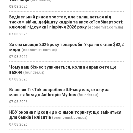
08.08.2026
Будівельний ринок зростає, але залишається під
тиском війни, дефіциту кадрів та високої собівартості:
ключові підсумки І півріччя 2026 року
(economist.com.ua)
07.08.2026
За сім місяців 2026 року товарообіг України склав $82,2
млрд
(economist.com.ua)
07.08.2026
Чому ваш бізнес зупиняється, коли ви працюєте ще
важче
(founder.ua)
07.08.2026
Власник TikTok розробляє ШІ-модель, схожу за
масштабом до Anthropic Mythos
(founder.ua)
07.08.2026
НБУ оновив підходи до фінмоніторингу: що зміниться
для банків і клієнтів
(economist.com.ua)
07.08.2026