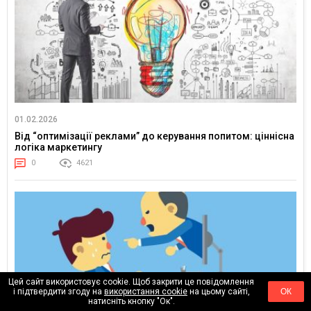
01.02.2026
Від “оптимізації реклами” до керування попитом: ціннісна
логіка маркетингу
0
4621
Цей сайт використовує cookie. Щоб закрити це повідомлення
і підтвердити згоду на
використання cookie
на цьому сайті,
ОК
натисніть кнопку "Ок".