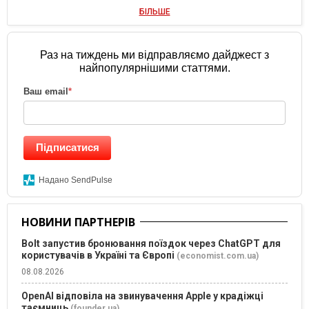
БІЛЬШЕ
Раз на тиждень ми відправляємо дайджест з
найпопулярнішими статтями.
Ваш email
*
Підписатися
Надано SendPulse
НОВИНИ ПАРТНЕРІВ
Bolt запустив бронювання поїздок через ChatGPT для
користувачів в Україні та Європі
(economist.com.ua)
08.08.2026
OpenAI відповіла на звинувачення Apple у крадіжці
таємниць
(founder.ua)