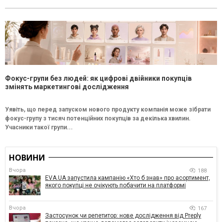
Фокус-групи без людей: як цифрові двійники покупців
змінять маркетингові дослідження
Уявіть, що перед запуском нового продукту компанія може зібрати
фокус-групу з тисяч потенційних покупців за декілька хвилин.
Учасники такої групи...
НОВИНИ
Вчора
188
EVA.UA запустила кампанію «Хто б знав» про асортимент,
якого покупці не очікують побачити на платформі
Вчора
167
Застосунок чи репетитор: нове дослідження від Preply