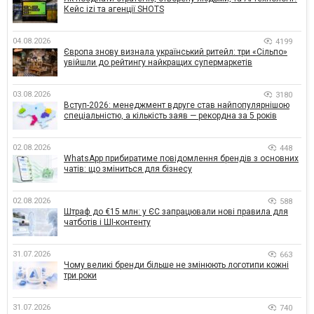
Кейс izi та агенції SHOTS
04.08.2026
4199
Європа знову визнала український ритейл: три «Сільпо»
увійшли до рейтингу найкращих супермаркетів
03.08.2026
3180
Вступ-2026: менеджмент вдруге став найпопулярнішою
спеціальністю, а кількість заяв — рекордна за 5 років
02.08.2026
448
WhatsApp прибиратиме повідомлення брендів з основних
чатів: що зміниться для бізнесу
02.08.2026
588
Штраф до €15 млн: у ЄС запрацювали нові правила для
чатботів і ШІ-контенту
31.07.2026
663
Чому великі бренди більше не змінюють логотипи кожні
три роки
31.07.2026
740