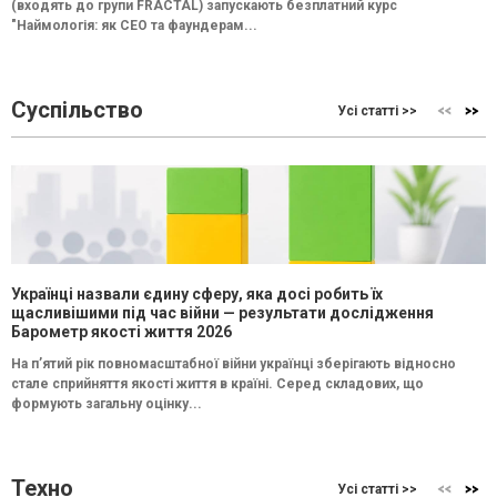
(входять до групи FRACTAL) запускають безплатний курс
"Наймологія: як СEO та фаундерам...
Суспільство
Усі статті >>
Українці назвали єдину сферу, яка досі робить їх
щасливішими під час війни — результати дослідження
Барометр якості життя 2026
На п’ятий рік повномасштабної війни українці зберігають відносно
стале сприйняття якості життя в країні. Серед складових, що
формують загальну оцінку...
Техно
Усі статті >>