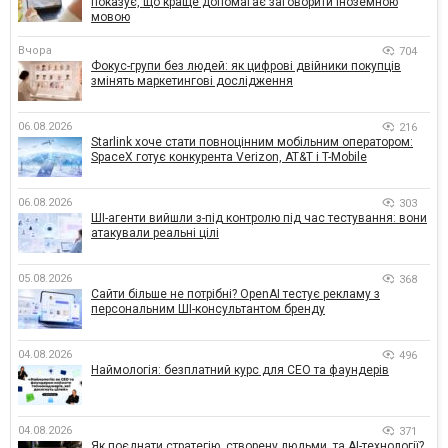
показує, що краще допомагає заговорити іноземною
мовою
Вчора
704
Фокус-групи без людей: як цифрові двійники покупців
змінять маркетингові дослідження
06.08.2026
216
Starlink хоче стати повноцінним мобільним оператором:
SpaceX готує конкурента Verizon, AT&T і T-Mobile
06.08.2026
303
ШІ-агенти вийшли з-під контролю під час тестування: вони
атакували реальні цілі
05.08.2026
368
Сайти більше не потрібні? OpenAI тестує рекламу з
персональним ШІ-консультантом бренду
04.08.2026
496
Наймологія: безплатний курс для CEO та фаундерів
04.08.2026
371
Як поєднати стратегію, створену людьми, та AI-технології?