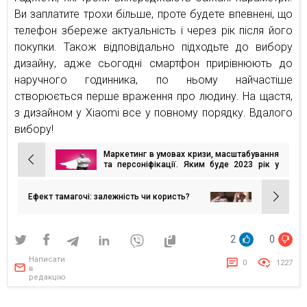
Ви заплатите трохи більше, проте будете впевнені, що
телефон збереже актуальність і через рік після його
покупки. Також відповідально підходьте до вибору
дизайну, адже сьогодні смартфон прирівнюють до
наручного годинника, по ньому найчастіше
створюється перше враження про людину. На щастя,
з дизайном у Xiaomi все у повному порядку. Вдалого
вибору!
Маркетинг в умовах кризи, масштабування
Навігація
та персоніфікації. Яким буде 2023 рік у
світі digital?
записів
Ефект тамагочі: залежність чи користь?
2
0
Написати
0
1227
в
редакцію