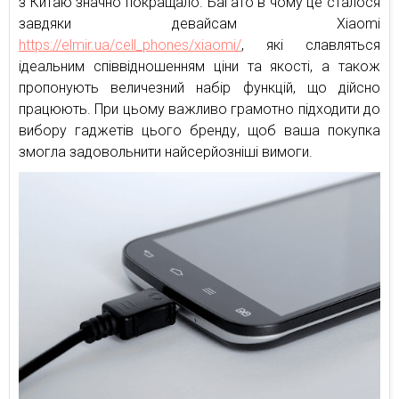
з Китаю значно покращало. Багато в чому це сталося
завдяки девайсам Xiaomi
https://elmir.ua/cell_phones/xiaomi/
, які славляться
ідеальним співвідношенням ціни та якості, а також
пропонують величезний набір функцій, що дійсно
працюють. При цьому важливо грамотно підходити до
вибору гаджетів цього бренду, щоб ваша покупка
змогла задовольнити найсерйозніші вимоги.