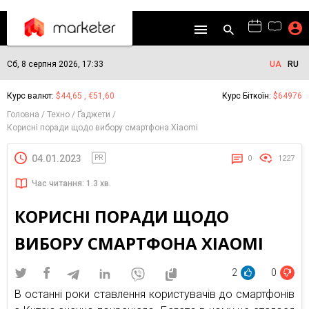
Сб, 8 серпня 2026, 17:33
UA
RU
Курс валют:
$44,65 , €51,60
Курс Біткоїн:
$64976
Головна
Техно
Ґаджети
Корисні поради щодо вибору смартфона Xiaomi
04.01.2023
PR
0
1227
Час читання: 1.3 хв.
КОРИСНІ ПОРАДИ ЩОДО
ВИБОРУ СМАРТФОНА XIAOMI
2
0
В останні роки ставлення користувачів до смартфонів