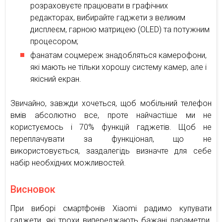
розраховуєте працювати в графічних
редакторах, вибирайте гаджети з великим
дисплеєм, гарною матрицею (OLED) та потужним
процесором;
фанатам соцмереж знадобляться камерофони,
які мають не тільки хорошу систему камер, але і
якісний екран.
Звичайно, завжди хочеться, щоб мобільний телефон
вмів абсолютно все, проте найчастіше ми не
користуємось і 70% функцій гаджетів. Щоб не
переплачувати за функціонал, що не
використовується, заздалегідь визначте для себе
набір необхідних можливостей.
Висновок
При виборі смартфонів Xiaomi радимо купувати
гаджети, які трохи випереджають бажані параметри.