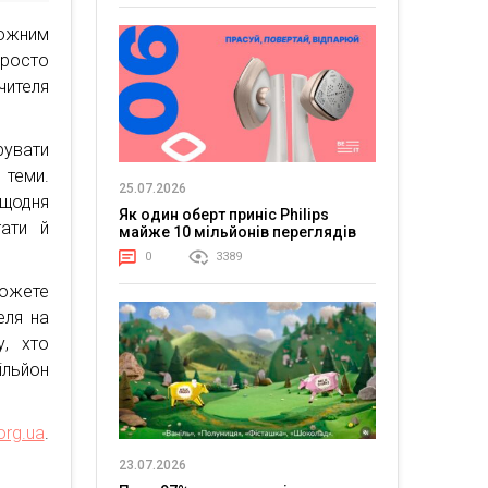
кожним
просто
чителя
рувати
 теми.
25.07.2026
 щодня
Як один оберт приніс Philips
тати й
майже 10 мільйонів переглядів
0
3389
можете
еля на
у, хто
ільйон
org.ua
.
23.07.2026