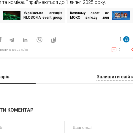
и та номінації приймаються до 1 липня 2025 року.
Українська агенція
Кожному своє: як
ігація
FILOSOFIA event group
MOKO вигоду для
исів
у списку переможців
клієнтів «Сільпо»
Eventex Awards
персоналізували
1
исати в редакцію
0
арів
Залишити свій 
ТИ КОМЕНТАР