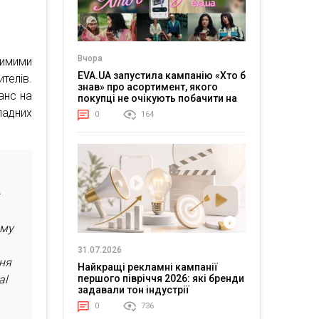
Вчора
димими
EVA.UA запустила кампанію «Хто б
телів.
знав» про асортимент, якого
анс на
покупці не очікують побачити на
платформі
адних
0
164
—
ому
31.07.2026
ння
Найкращі рекламні кампанії
al
першого півріччя 2026: які бренди
задавали тон індустрії
0
736