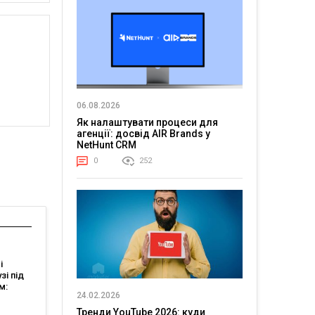
06.08.2026
Як налаштувати процеси для
агенції: досвід AIR Brands у
NetHunt CRM
0
252
і
зі під
м:
24.02.2026
l FMCG
Тренди YouTube 2026: куди