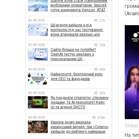
Starlink хоче стати повноцінним
мобільним оператором: SpaceX
громад
готує конкурента Verizon, AT&T і
Ukrain
T-Mobile
06.08.2026
275
ШІ-агенти вийшли з-під
контролю під час тестування:
вони атакували реальні цілі
05.08.2026
334
Сайти більше не потрібні?
OpenAI тестує рекламу з
персональним ШІ-
консультантом бренду
04.08.2026
459
Наймологія: безплатний курс
для CEO та фаундерів
04.08.2026
359
Як поєднати стратегію, створену
людьми, та AI-технології? Кейс
izi та агенції SHOTS
04.08.2026
4180
Європа знову визнала
Global 
український ритейл: три «Сільпо»
увійшли до рейтингу найкращих
На тит
супермаркетів