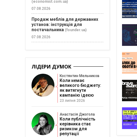
(economist.com.ua)
07.08.2026
Продаж меблів для державних
установ: інструкція для
постачальника
(founder.ua)
07.08.2026
ЛІДЕРИ ДУМОК
Костянтин Мельников
Коли немає
великого бюджету:
як витягнути
кампанію ідеєю
23 липня 2026
Анастасія Джогола
Коли публічність
керівника стає
ризиком для
репутації