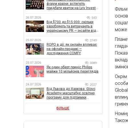
форум країни: встигніть
придбати квиток на Lviv Invest
Фільм
Forum
основ
26.07.2026
543
соціа
Від $700 до $15 000: скільки
заробляють та витрачають в
може 
українському PR — інсайти від
znamy та Women Make Money
Плане
25.07.2026
2749
ROPO в дії: як онлайн впливає
гляда
на офлайн-продажі —
Показ
дослідження COMFY
вклад
25.07.2026
3389
змінюв
Як один оберт приніс Philips
майже 10 мільйонів переглядів
Окрім
особи
24.07.2026
2027
Від Львова до Харкова: Glovo
Globa
Academy масштабує освітню
вплин
програму для підтримки
українського бізнесу
гривен
БІЛЬШЕ
Номін
Також