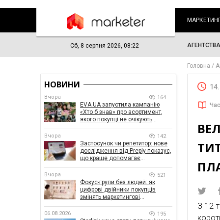
МАРКЕТИН
АГЕНТСТВ
Сб, 8 серпня 2026, 08:22
Головна
А
НОВИНИ
14
Вчора
164
EVA.UA запустила кампанію
Час
«Хто б знав» про асортимент,
якого покупці не очікують
ВЕЛ
побачити на платформі
Вчора
142
ТИТ
Застосунок чи репетитор: нове
дослідження від Preply показує,
що краще допомагає
ПЛ
заговорити іноземною мовою
Вчора
521
Фокус-групи без людей: як
цифрові двійники покупців
змінять маркетингові
дослідження
З 12 
06.08.2026
195
корот