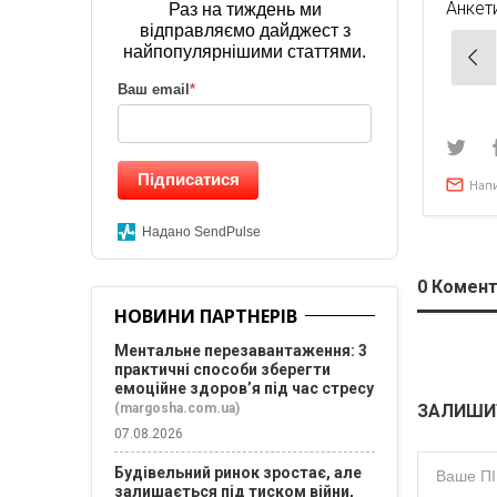
Анкет
Раз на тиждень ми
відправляємо дайджест з
Нав
найпопулярнішими статтями.
зап
Ваш email
*
Підписатися
Нап
Надано SendPulse
0
Комент
НОВИНИ ПАРТНЕРІВ
Ментальне перезавантаження: 3
практичні способи зберегти
емоційне здоров’я під час стресу
ЗАЛИШИ
(margosha.com.ua)
07.08.2026
Будівельний ринок зростає, але
залишається під тиском війни,