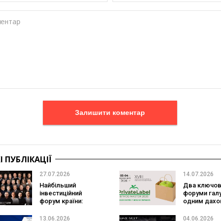
Залишити коментар
 ПУБЛІКАЦІЇ
27.07.2026
14.07.2026
Найбільший
Два ключов
інвестиційний
форуми галу
форум країни:
одним дахо
встигніть придбати
PrivateLabe
квиток на Lviv
Master та
13.06.2026
04.06.2026