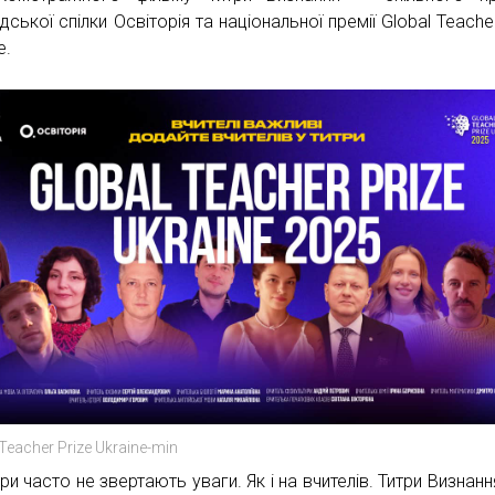
ської спілки Освіторія та національної премії Global Teacher
e.
Teacher Prize Ukraine-min
ри часто не звертають уваги. Як і на вчителів. Титри Визнанн