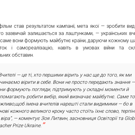
фільм став результатом кампанії, мета якої — зробити ви
хто зазвичай залишається за лаштунками, — українських вчи
саме вони формують майбутнє країни, даруючи кожному ш
ток і самореалізацію, навіть в умовах війни та скл
льних обставин.
Вчителі — це ті, хто першими вірить у нас ще до того, як ми
чинаємо вірити в себе. Вони не просто передають знання 
ни формують погляди, підтримують у складні моменти й
помагають робити вибір, який визначає майбутнє. Саме т
жливо,щоб імена вчителів нарешті стали видимими — бо в
нові кожного великого кроку часто стоїть їхнє слово, терпі
 віра”, — коментує Зоя Литвин, засновниця Освіторії та Glob
acher Prize Ukraine.