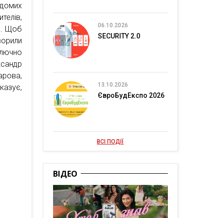
ідомих
телів,
06.10.2026
а. Щоб
SECURITY 2.0
ворили
ключно
ксандр
арова,
13.10.2026
казує,
ЄвроБудЕкспо 2026
ВСІ ПОДІЇ
ВІДЕО