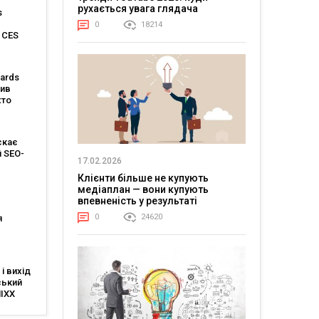
Master-
рухається увага глядача
s
0
18214
 CES
ards
сив
хто
112
их
ктів
скає
 SEO-
17.02.2026
я
Клієнти більше не купують
медіаплан — вони купують
впевненість у результаті
0
24620
я
 IAB
 і вихід
в
ський
MIXX
ine
ає