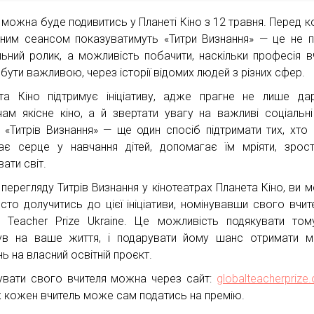
 можна буде подивитись у Планеті Кіно з 12 травня. Перед 
ним сеансом показуватимуть «Титри Визнання» — це не 
льний ролик, а можливість побачити, наскільки професія в
бути важливою, через історії відомих людей з різних сфер.
та Кіно підтримує ініціативу, адже прагне не лише да
чам якісне кіно, а й звертати увагу на важливі соціальні
 «Титрів Визнання» — ще один спосіб підтримати тих, хто
ає серце у навчання дітей, допомагає їм мріяти, зрос
ати світ.
 перегляду Титрів Визнання у кінотеатрах Планета Кіно, ви 
сто долучитись до цієї ініціативи, номінувавши свого вчит
l Teacher Prize Ukraine. Це можливість подякувати том
ув на ваше життя, і подарувати йому шанс отримати м
ь на власний освітній проєкт.
увати свого вчителя можна через сайт:
globalteacherprize.
 кожен вчитель може сам податись на премію.