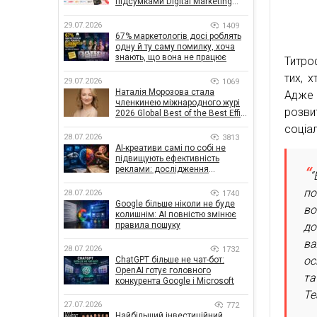
підсумками Digital Marketing
Day від GoIT
29.07.2026
1409
67% маркетологів досі роблять
одну й ту саму помилку, хоча
знають, що вона не працює
Титро
тих, 
29.07.2026
1069
Наталія Морозова стала
Адже 
членкинею міжнародного журі
розви
2026 Global Best of the Best Effie
Awards
соціа
28.07.2026
3813
AI-креативи самі по собі не
підвищують ефективність
реклами: дослідження
“
показало, що насправді
впливає на ефективність
по
28.07.2026
1740
кампаній
Google більше ніколи не буде
во
колишнім: AI повністю змінює
до
правила пошуку
ва
28.07.2026
1732
ос
ChatGPT більше не чат-бот:
OpenAI готує головного
та
конкурента Google і Microsoft
Te
27.07.2026
772
Найбільший інвестиційний