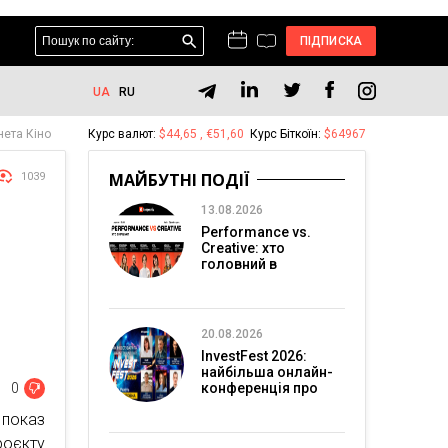
ПІДПИСКА
UA
RU
нета Кіно
Курс валют:
$44,65 , €51,60
Курс Біткоїн:
$64967
МАЙБУТНІ ПОДІЇ
1039
13.08.2026
Performance vs.
Creative: хто
:
головний в
перформанс-
маркетингу?
20.08.2026
InvestFest 2026:
найбільша онлайн-
0
конференція про
інвестиції
 показ
оєкту