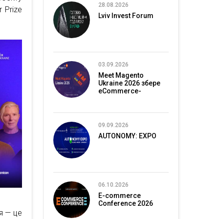
28.08.2026
 Prize
Lviv Invest Forum
03.09.2026
Meet Magento
Ukraine 2026 збере
eCommerce-
спільноту в Києві
09.09.2026
AUTONOMY: EXPO
06.10.2026
E-commerce
Conference 2026
я — це