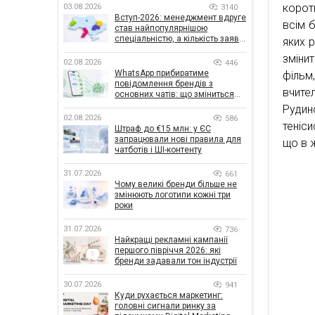
корот
03.08.2026
3140
Вступ-2026: менеджмент вдруге
всім б
став найпопулярнішою
спеціальністю, а кількість заяв
яких 
— рекордна за 5 років
зміни
02.08.2026
446
WhatsApp прибиратиме
фільм
повідомлення брендів з
вчите
основних чатів: що зміниться
для бізнесу
Рудин
02.08.2026
586
теніс
Штраф до €15 млн: у ЄС
запрацювали нові правила для
що в 
чатботів і ШІ-контенту
31.07.2026
661
Чому великі бренди більше не
змінюють логотипи кожні три
роки
31.07.2026
736
Найкращі рекламні кампанії
першого півріччя 2026: які
бренди задавали тон індустрії
30.07.2026
941
Куди рухається маркетинг:
головні сигнали ринку за