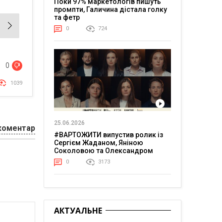
Поки 97% маркетологів пишуть
промпти, Галичина дістала голку
та фетр
0
724
0
1039
25.06.2026
коментар
#ВАРТОЖИТИ випустив ролик із
Сергієм Жаданом, Яніною
Соколовою та Олександром
Тереном про життя в постійній
0
3173
напрузі
АКТУАЛЬНЕ