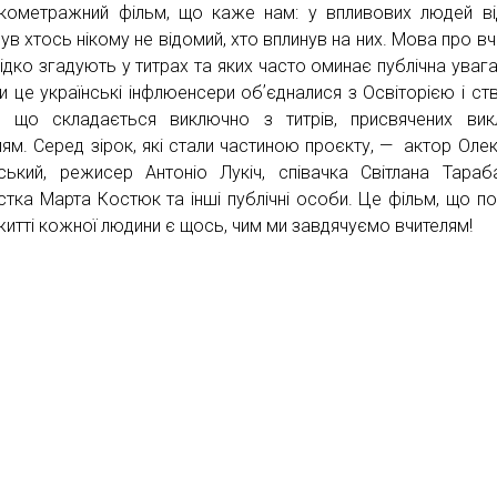
кометражний фільм, що каже нам: у впливових людей в
ув хтось нікому не відомий, хто вплинув на них. Мова про вчи
рідко згадують у титрах та яких часто оминає публічна уваг
ти це українські інфлюенсери обʼєдналися з Освіторією і ст
, що складається виключно з титрів, присвячених ви
лям. Серед зірок, які стали частиною проєкту, — актор Оле
ський, режисер Антоніо Лукіч, співачка Світлана Тараб
истка Марта Костюк та інші публічні особи. Це фільм, що по
житті кожної людини є щось, чим ми завдячуємо вчителям!