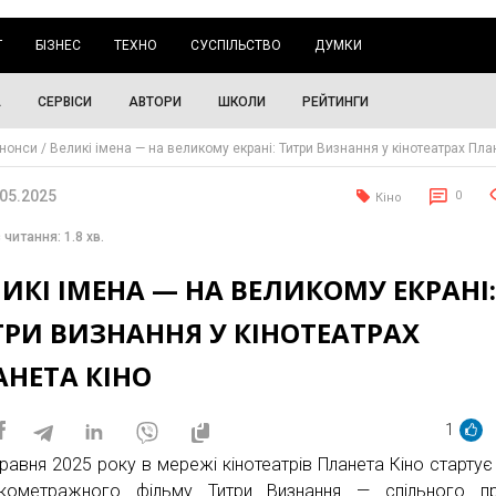
Г
БІЗНЕС
ТЕХНО
СУСПІЛЬСТВО
ДУМКИ
А
СЕРВІСИ
АВТОРИ
ШКОЛИ
РЕЙТИНГИ
нонси
Великі імена — на великому екрані: Титри Визнання у кінотеатрах Пла
.05.2025
0
Кіно
 читання: 1.8 хв.
ИКІ ІМЕНА — НА ВЕЛИКОМУ ЕКРАНІ
РИ ВИЗНАННЯ У КІНОТЕАТРАХ
АНЕТА КІНО
1
травня 2025 року в мережі кінотеатрів Планета Кіно стартує
кометражного фільму Титри Визнання — спільного пр