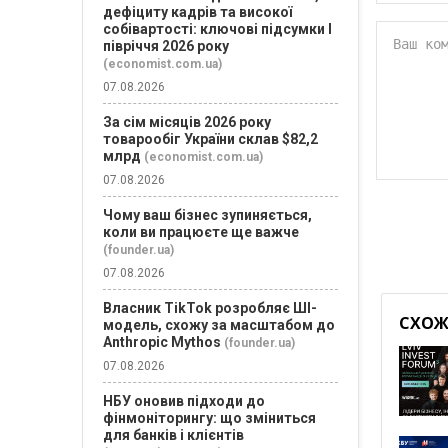
дефіциту кадрів та високої
собівартості: ключові підсумки І
півріччя 2026 року
(economist.com.ua)
07.08.2026
За сім місяців 2026 року
товарообіг України склав $82,2
млрд
(economist.com.ua)
07.08.2026
Чому ваш бізнес зупиняється,
коли ви працюєте ще важче
(founder.ua)
07.08.2026
Власник TikTok розробляє ШІ-
СХОЖІ
модель, схожу за масштабом до
Anthropic Mythos
(founder.ua)
07.08.2026
НБУ оновив підходи до
фінмоніторингу: що зміниться
для банків і клієнтів