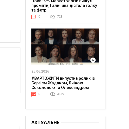
Поки 97% маркетологів пишуть
промпти, Галичина дістала голку
та фетр
0
721
25.06.2026
#ВАРТОЖИТИ випустив ролик із
Сергієм Жаданом, Яніною
Соколовою та Олександром
Тереном про життя в постійній
0
3149
напрузі
АКТУАЛЬНЕ