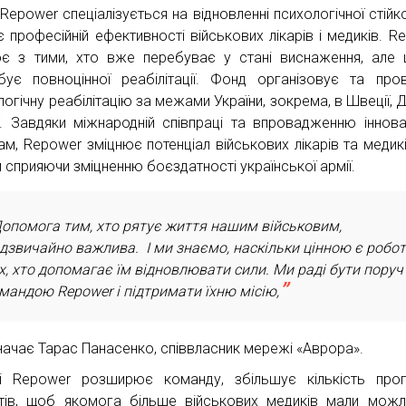
Repower спеціалізується на відновленні психологічної стійко
є професійній ефективності військових лікарів і медиків. R
є з тими, хто вже перебуває у стані виснаження, але
бує повноцінної реабілітації. Фонд організовує та про
огічну реабілітацію за межами України, зокрема, в Швеції, Да
ії. Завдяки міжнародній співпраці та впровадженню іннова
ам, Repower зміцнює потенціал військових лікарів та медикі
 сприяючи зміцненню боєздатності української армії.
опомога тим, хто рятує життя нашим військовим,
дзвичайно важлива. І ми знаємо, наскільки цінною є робо
х, хто допомагає їм відновлювати сили. Ми раді бути поруч 
мандою Repower і підтримати їхню місію,
начає Тарас Панасенко, співвласник мережі «Аврора».
і Repower розширює команду, збільшує кількість про
тів, щоб якомога більше військових медиків мали можл