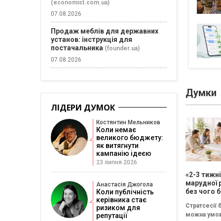
(economist.com.ua)
07.08.2026
Продаж меблів для державних
установ: інструкція для
постачальника
(founder.ua)
07.08.2026
Думки
ЛІДЕРИ ДУМОК
Костянтин Мельников
Коли немає
великого бюджету:
як витягнути
кампанію ідеєю
23 липня 2026
«2-3 тижн
марудної 
Анастасія Джогола
без чого б
Коли публічність
керівника стає
немає сен
Стратсесії 
ризиком для
проводит
можна умо
репутації
стратегіч