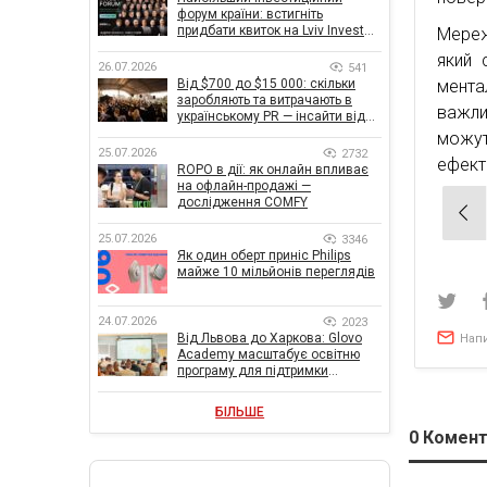
форум країни: встигніть
придбати квиток на Lviv Invest
Мереж
Forum
який 
26.07.2026
541
Від $700 до $15 000: скільки
мента
заробляють та витрачають в
важли
українському PR — інсайти від
znamy та Women Make Money
можут
25.07.2026
2732
ефект
ROPO в дії: як онлайн впливає
на офлайн-продажі —
дослідження COMFY
Нав
зап
25.07.2026
3346
Як один оберт приніс Philips
майже 10 мільйонів переглядів
24.07.2026
2023
Від Львова до Харкова: Glovo
Нап
Academy масштабує освітню
програму для підтримки
українського бізнесу
БІЛЬШЕ
0
Комент