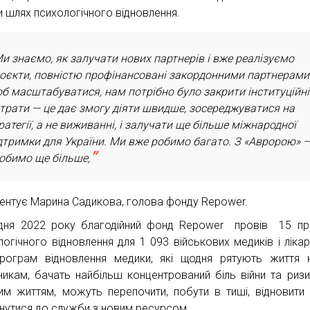
и шлях психологічного відновлення.
и знаємо, як залучати нових партнерів і вже реалізуємо
оєкти, повністю профінансовані закордонними партнерами.
б масштабуватися, нам потрібно було закрити інституційні
трати — це дає змогу діяти швидше, зосереджуватися на
ратегії, а не виживанні, і залучати ще більше міжнародної
дтримки для України. Ми вже робимо багато. З «Авророю» 
обимо ще більше,
ентує Марина Садикова, голова фонду Repower.
дня 2022 року благодійний фонд Repower провів 15 п
логічного відновлення для 1 093 військових медиків і лікарі
рограм відновлення медики, які щодня рятують життя
никам, бачать найбільш концентрований біль війни та риз
им життям, можуть перепочити, побути в тиші, відновити 
нутися до служби з новим ресурсом.