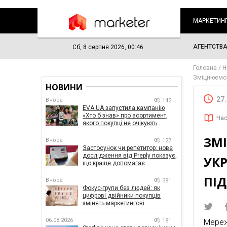
МАРКЕТИН
АГЕНТСТВ
Сб, 8 серпня 2026, 00:46
Головна
Н
Зміцнюємо 
НОВИНИ
27
Вчора
142
EVA.UA запустила кампанію
«Хто б знав» про асортимент,
Час
якого покупці не очікують
побачити на платформі
ЗМ
Вчора
127
Застосунок чи репетитор: нове
дослідження від Preply показує,
УКР
що краще допомагає
заговорити іноземною мовою
ПІ
Вчора
381
Фокус-групи без людей: як
цифрові двійники покупців
змінять маркетингові
дослідження
06.08.2026
181
Мереж