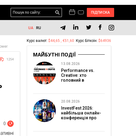
ПІДПИСКА
UA
RU
Курс валют:
$44,65 , €51,60
Курс Біткоїн:
$64936
power
МАЙБУТНІ ПОДІЇ
1254
13.08.2026
Performance vs.
Creative: хто
головний в
Ь
перформанс-
маркетингу?
20.08.2026
InvestFest 2026:
найбільша онлайн-
конференція про
інвестиції
0
ативні