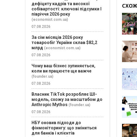
дефіциту кадрів та високої
СХОЖІ
собівартості: ключові підсумки І
півріччя 2026 року
(economist.com.ua)
07.08.2026
За сім місяців 2026 року
товарообіг України склав $82,2
млрд
(economist.com.ua)
07.08.2026
Чому ваш бізнес зупиняється,
коли ви працюєте ще важче
(founder.ua)
07.08.2026
Власник TikTok розробляє ШІ-
модель, схожу за масштабом до
Anthropic Mythos
(founder.ua)
07.08.2026
НБУ оновив підходи до
фінмоніторингу: що зміниться
для банків і клієнтів