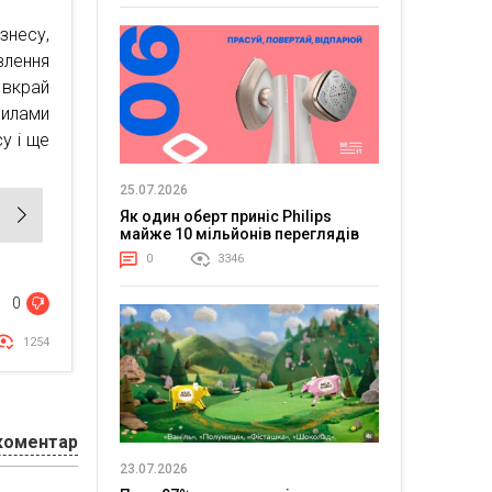
знесу,
влення
 вкрай
илами
у і ще
25.07.2026
Як один оберт приніс Philips
майже 10 мільйонів переглядів
0
3346
0
1254
коментар
23.07.2026