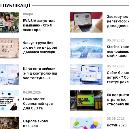
 ПУБЛІКАЦІЇ
Вчора
Застосунок 
EVA.UA запустила
репетитор: 
кампанію «Хто б
дослідженн
знав» про
Preply пока
асортимент, якого
краще допо
покупці не
заговорити
06.08.2026
Фокус-групи без
очікують побачити
іноземною
Starlink хоч
людей: як цифрові
на платформі
повноцінни
двійники покупців
мобільним
змінять
оператором
маркетингові
SpaceX готу
дослідження
05.08.2026
ШІ-агенти вийшли
конкурента
Сайти більш
з-під контролю під
Verizon, AT&T
потрібні? O
час тестування:
Mobile
тестує рекл
вони атакували
персональн
реальні цілі
консультан
04.08.2026
Як поєднати
бренду
Наймологія:
стратегію,
безплатний курс
створену л
для CEO та
та AI-технол
фаундерів
Кейс izi та а
SHOTS
03.08.2026
Європа знову
Вступ-2026:
визнала