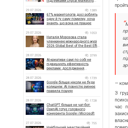
підсумками Digital Marketing
пройт
Day від GoIT
29.07.2026
1389
67% маркетологів досі роблять
одну й ту саму помилку, хоча
знають, що вона не працює
М
пр
29.07.2026
1053
Наталія Морозова стала
що
членкинею міжнародного журі
ви
2026 Global Best of the Best Effie
Awards
ст
28.07.2026
3799
пі
AI-креативи самі по собі не
підвищують ефективність
зр
реклами: дослідження
показало, що насправді
впливає на ефективність
28.07.2026
1739
кампаній
Google більше ніколи не буде
— ком
колишнім: AI повністю змінює
правила пошуку
З гру
психо
28.07.2026
1728
ChatGPT більше не чат-бот:
час п
OpenAI готує головного
захис
конкурента Google і Microsoft
власн
27.07.2026
755
повер
Найбільший інвестиційний