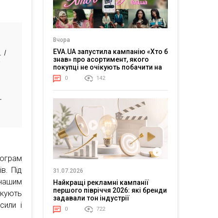
Вчора
EVA.UA запустила кампанію «Хто б
 І
знав» про асортимент, якого
покупці не очікують побачити на
платформі
0
142
—
рограм
в. Під
31.07.2026
 нашим
Найкращі рекламні кампанії
першого півріччя 2026: які бренди
икують
задавали тон індустрії
сили і
0
722