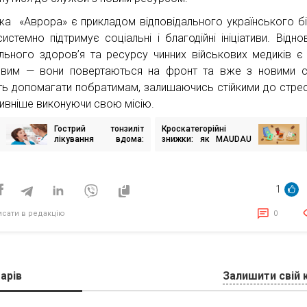
а «Аврора» є прикладом відповідального українського бі
системно підтримує соціальні і благодійні ініціативи. Відно
льного здоров’я та ресурсу чинних військових медиків є
вим — вони повертаються на фронт та вже з новими с
ь допомагати побратимам, залишаючись стійкими до стрес
ивніше виконуючи свою місію.
Гострий тонзиліт
Кроскатегорійні
ігація
лікування вдома:
знижки: як MAUDAU
исів
безпечні методи
створив нову
підтримки
промомеханіку в e-
commerce і змінив
логіку покупок
1
исати в редакцію
0
арів
Залишити свій 