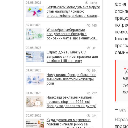
03.08.2026
3120
Фонд 
Вступ-2026: менеджмент вдруге
сприя
став найпопулярнішою
спеціальністю, а кількість заяв
працю
— рекордна за 5 років
потре
02.08.2026
445
WhatsApp прибиратиме
психол
повідомлення брендів з
Іспан
основних чатів: що зміниться
для бізнесу
прогр
02.08.2026
581
самим
Штраф до €15 млн: у ЄС
запрацювали нові правила для
чатботів і ШІ-контенту
31.07.2026
Д
654
Чому великі бренди більше не
на
змінюють логотипи кожні три
роки
ти
ко
31.07.2026
722
Найкращі рекламні кампанії
першого півріччя 2026: які
бренди задавали тон індустрії
— заз
30.07.2026
924
Нараз
Куди рухається маркетинг:
головні сигнали ринку за
проєк