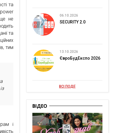
сті та
epower
06.10.2026
 ще не
SECURITY 2.0
водить
нії та
ційних
в, тим
13.10.2026
ЄвроБудЕкспо 2026
та
ВСІ ПОДІЇ
із
ВІДЕО
грам і
ивість