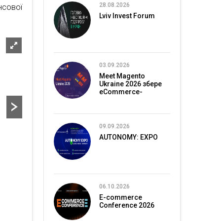
28.08.2026
нсової
Lviv Invest Forum
03.09.2026
Meet Magento
Ukraine 2026 збере
eCommerce-
спільноту в Києві
09.09.2026
AUTONOMY: EXPO
06.10.2026
E-commerce
Conference 2026