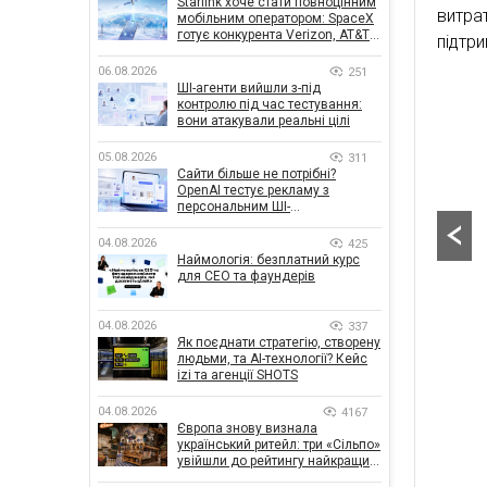
Starlink хоче стати повноцінним
витра
мобільним оператором: SpaceX
готує конкурента Verizon, AT&T і
підтри
T-Mobile
06.08.2026
251
ШІ-агенти вийшли з-під
контролю під час тестування:
вони атакували реальні цілі
05.08.2026
311
Сайти більше не потрібні?
OpenAI тестує рекламу з
персональним ШІ-
консультантом бренду
04.08.2026
425
Наймологія: безплатний курс
для CEO та фаундерів
04.08.2026
337
Як поєднати стратегію, створену
людьми, та AI-технології? Кейс
izi та агенції SHOTS
04.08.2026
4167
Європа знову визнала
український ритейл: три «Сільпо»
увійшли до рейтингу найкращих
супермаркетів