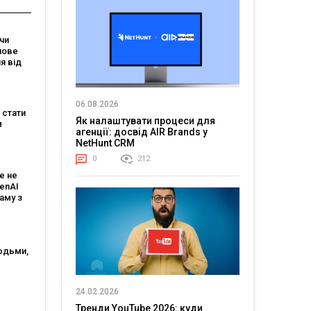
чи
нове
я від
зує, що
магає
06.08.2026
 мовою
е стати
Як налаштувати процеси для
м
агенції: досвід AIR Brands у
NetHunt CRM
:
є
0
212
е не
 і T-
penAI
аму з
им ШІ-
том
юдьми,
огії?
генції
24.02.2026
Тренди YouTube 2026: куди