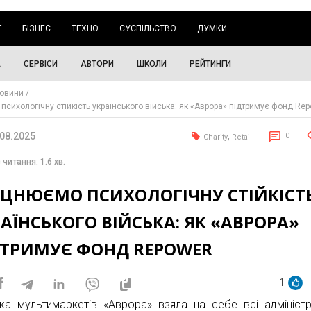
Г
БІЗНЕС
ТЕХНО
СУСПІЛЬСТВО
ДУМКИ
А
СЕРВІСИ
АВТОРИ
ШКОЛИ
РЕЙТИНГИ
овини
психологічну стійкість українського війська: як «Аврора» підтримує фонд Re
.08.2025
,
0
Charity
Retail
 читання: 1.6 хв.
ІЦНЮЄМО ПСИХОЛОГІЧНУ СТІЙКІСТ
АЇНСЬКОГО ВІЙСЬКА: ЯК «АВРОРА»
ДТРИМУЄ ФОНД REPOWER
1
а мультимаркетів «Аврора» взяла на себе всі адміністр