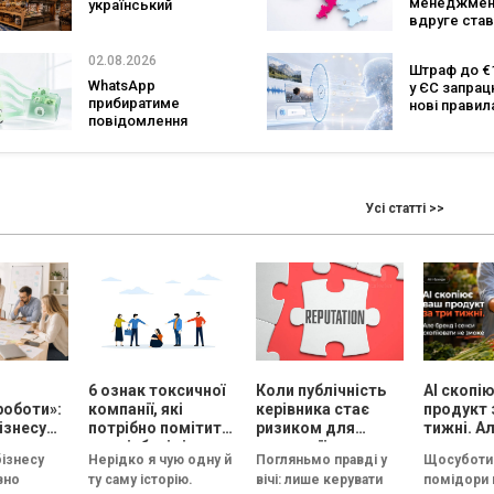
менеджмен
український
вдруге став
ритейл: три
найпопуляр
«Сільпо» увійшли
спеціальніс
до рейтингу
02.08.2026
Штраф до €1
кількість з
найкращих
WhatsApp
у ЄС запра
рекордна за
супермаркетів
прибиратиме
нові правил
років
повідомлення
чатботів і ШІ
брендів з
контенту
основних чатів: що
зміниться для
бізнесу
Усі статті >>
і
6 ознак токсичної
Коли публічність
AI скопі
роботи»:
компанії, які
керівника стає
продукт 
ізнесу
потрібно помітити
ризиком для
тижні. Ал
су
на співбесіді
репутації
сенси ск
бізнесу
Нерідко я чую одну й
Погляньмо правді у
Щосуботи 
и
не змож
вно
ту саму історію.
вічі: лише керувати
помідори 
ну сесію