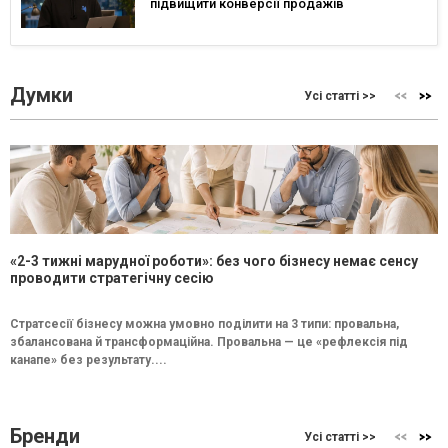
підвищити конверсії продажів
Думки
Усі статті >>
«2-3 тижні марудної роботи»: без чого бізнесу немає сенсу
проводити стратегічну сесію
Стратсесії бізнесу можна умовно поділити на 3 типи: провальна,
збалансована й трансформаційна. Провальна — це «рефлексія під
канапе» без результату....
Бренди
Усі статті >>