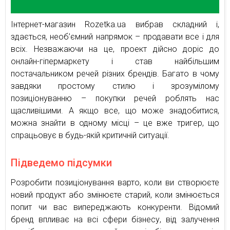
Інтернет-магазин Rozetka.ua вибрав складний і,
здається, необ’ємний напрямок – продавати все і для
всіх. Незважаючи на це, проект дійсно доріс до
онлайн-гіпермаркету і став найбільшим
постачальником речей різних брендів. Багато в чому
завдяки простому стилю і зрозумілому
позиціонуванню – покупки речей роблять нас
щасливішими. А якщо все, що може знадобитися,
можна знайти в одному місці – це вже тригер, що
спрацьовує в будь-якій критичній ситуації.
Підведемо підсумки
Розробити позиціонування варто, коли ви створюєте
новий продукт або змінюєте старий, коли змінюється
попит чи вас випереджають конкуренти. Відомий
бренд впливає на всі сфери бізнесу, від залучення