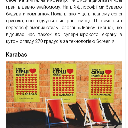
себе, на життя, на кінотеатр. Не бійся відкривати нові
грані в давно знайомому. На цій філософії ми будемо
будувати компанію». Похід в кіно – це в певному сенсі
пригода, нові відчуття і яскраві емоції. Ці символи і
передає фірмовий стиль і слоган «Дивись ширше», що
відсилає нас також до супер-широкого екрану з
кутом огляду 270 градусів за технологією Screen X.
Karabas