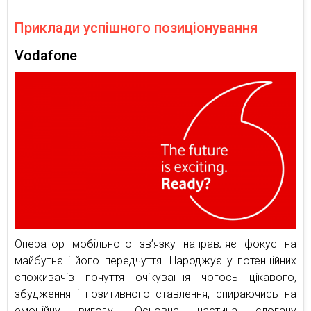
Приклади успішного позиціонування
Vodafone
Оператор мобільного зв’язку направляє фокус на
майбутнє і його передчуття. Народжує у потенційних
споживачів почуття очікування чогось цікавого,
збудження і позитивного ставлення, спираючись на
емоційну вигоду. Основна частина слогану