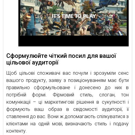
Сформулюйте чіткий посил для вашої
цільової аудиторії
Щоб цільові споживачі вас почули і зрозуміли сенс
вашого продукту, заяву з позиціонуванням має бути
правильно сформульоване і донесено до них в
потрібній формі. Фірмовий стиль, слоган, тон
комунікації – ці маркетингові рішення в сукупності і
формують ваш образ в свідомості аудиторії, її
ставлення до вас. Вони ж допомагають спілкуватися з
клієнтами на одній мові, визначають стиль і подачу
контенту.