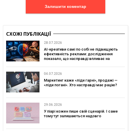
Залишити коментар
СХОЖІ ПУБЛІКАЦІЇ
28.07.2026
AI-креативи самі по собі не підвищують
ефективність реклами: дослідження
показало, що насправді впливає на
ефективність кампаній
04.07.2026
Маркетинг каже «ліди гарні», продажі —
«ліди погані». Хто насправді має рацію?
29.06.2026
У піарі кожен пише свій сценарій. І саме
тому тут залишаються надовго