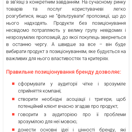
в зв’язці з конкретним завданням. На сучасному ринку
товарів та послуг користувачеві легко
розгубитися, якщо не “фільтрувати” пропозиції, що до
нього надходять. Продукти без позиціонування
несвідомо потрапляють у велику групу невідомих і
незрозумілих пропозицій, до якої покупець звернеться
в останню чергу. А швидше за все – він буде
вибирати продукт з позиціонуванням, яке будується на
важливих для нього властивостях та критеріях.
Правильне позиціонування бренду дозволяє:
сформувати у аудиторії чітке і зрозуміле
сприйняття компанії;
створити необхідні асоціації і тригери, щоб
потенційний клієнт вчасно згадав про продукт;
говорити з аудиторією про її проблеми
зрозумілою для неї мовою;
донести основні ідеї і цінності бренду, які