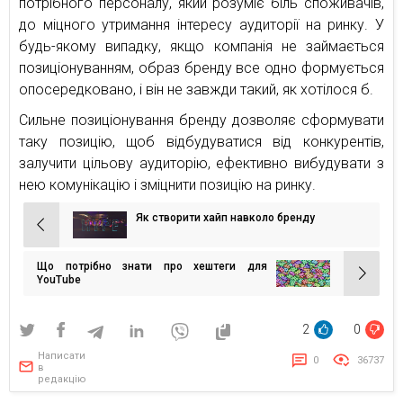
потрібного персоналу, який розуміє біль споживачів,
до міцного утримання інтересу аудиторії на ринку. У
будь-якому випадку, якщо компанія не займається
позиціонуванням, образ бренду все одно формується
опосередковано, і він не завжди такий, як хотілося б.
Сильне позиціонування бренду дозволяє сформувати
таку позицію, щоб відбудуватися від конкурентів,
залучити цільову аудиторію, ефективно вибудувати з
нею комунікацію і зміцнити позицію на ринку.
Як створити хайп навколо бренду
Навігація
записів
Що потрібно знати про хештеги для
YouTube
2
0
Написати
0
36737
в
редакцію