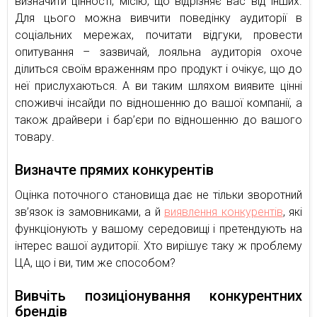
визначити цінності, місію, що відрізняє вас від інших.
Для цього можна вивчити поведінку аудиторії в
соціальних мережах, почитати відгуки, провести
опитування – зазвичай, лояльна аудиторія охоче
ділиться своїм враженням про продукт і очікує, що до
неї прислухаються. А ви таким шляхом виявите цінні
споживчі інсайди по відношенню до вашої компанії, а
також драйвери і бар’єри по відношенню до вашого
товару.
Визначте прямих конкурентів
Оцінка поточного становища дає не тільки зворотний
зв’язок із замовниками, а й
виявлення конкурентів
, які
функціонують у вашому середовищі і претендують на
інтерес вашої аудиторії. Хто вирішує таку ж проблему
ЦА, що і ви, тим же способом?
Вивчіть позиціонування конкурентних
брендів