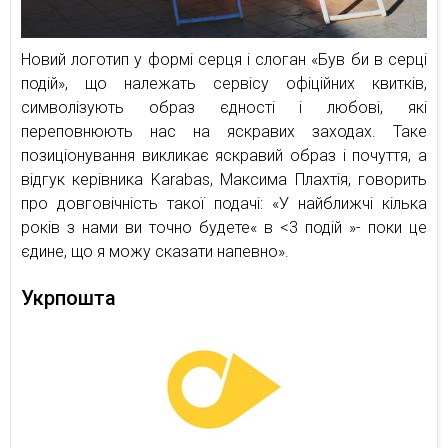
Новий логотип у формі серця і слоган «Був би в серці
подій», що належать сервісу офіційних квитків,
символізують образ єдності і любові, які
переповнюють нас на яскравих заходах. Таке
позиціонування викликає яскравий образ і почуття, а
відгук керівника Karabas, Максима Плахтія, говорить
про довговічність такої подачі: «У найближчі кілька
років з нами ви точно будете« в <3 подій »- поки це
єдине, що я можу сказати напевно».
Укрпошта