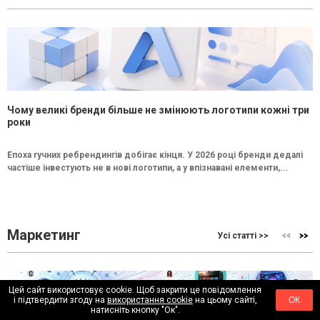
Чому великі бренди більше не змінюють логотипи кожні три
роки
Епоха гучних ребрендингів добігає кінця. У 2026 році бренди дедалі
частіше інвестують не в нові логотипи, а у впізнавані елементи,...
Маркетинг
Усі статті >>
Цей сайт використовує cookie. Щоб закрити це повідомлення
і підтвердити згоду на
використання cookie
на цьому сайті,
ОК
натисніть кнопку "Ок".