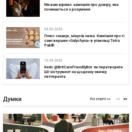
Ми вам віримо: кампанія про довіру, яка
починається з розуміння
04.05.2026
Плюс смакує, мінусів нема. Кампанія про ті
самі вершки «Galychyna» в упаковці Tetra
Pak®
16.04.2026
Кейс @BritCareFriendlyBot: як перетворити
ШІ-інструмент на щоденну звичку
петперента
Думки
Усі статті >>