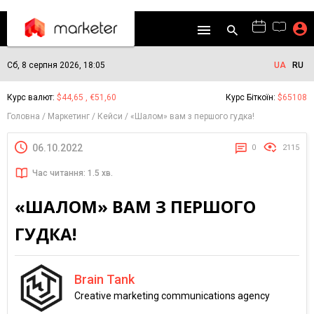
Сб, 8 серпня 2026, 18:05
UA
RU
Курс валют:
$44,65 , €51,60
Курс Біткоїн:
$65108
Головна
Маркетинг
Кейси
«Шалом» вам з першого гудка!
06.10.2022
0
2115
Час читання: 1.5 хв.
«ШАЛОМ» ВАМ З ПЕРШОГО
ГУДКА!
Brain Tank
Creative marketing communications agency