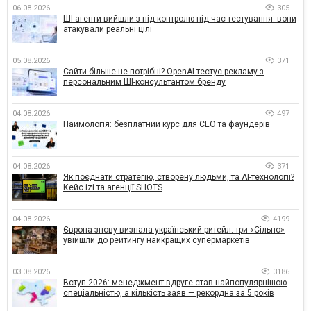
06.08.2026
305
ШІ-агенти вийшли з-під контролю під час тестування: вони
атакували реальні цілі
05.08.2026
371
Сайти більше не потрібні? OpenAI тестує рекламу з
персональним ШІ-консультантом бренду
04.08.2026
497
Наймологія: безплатний курс для CEO та фаундерів
04.08.2026
371
Як поєднати стратегію, створену людьми, та AI-технології?
Кейс izi та агенції SHOTS
04.08.2026
4199
Європа знову визнала український ритейл: три «Сільпо»
увійшли до рейтингу найкращих супермаркетів
03.08.2026
3186
Вступ-2026: менеджмент вдруге став найпопулярнішою
спеціальністю, а кількість заяв — рекордна за 5 років