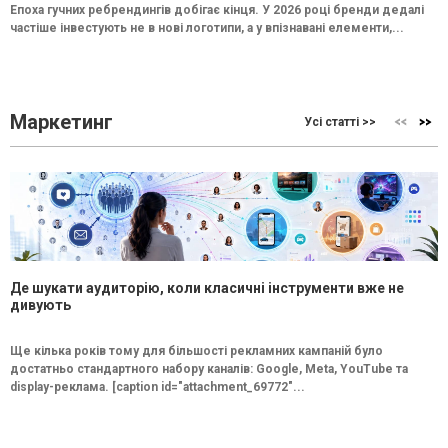
Епоха гучних ребрендингів добігає кінця. У 2026 році бренди дедалі
частіше інвестують не в нові логотипи, а у впізнавані елементи,...
Маркетинг
Усі статті >>
Де шукати аудиторію, коли класичні інструменти вже не
дивують
Ще кілька років тому для більшості рекламних кампаній було
достатньо стандартного набору каналів: Google, Meta, YouTube та
display-реклама. [caption id="attachment_69772"...