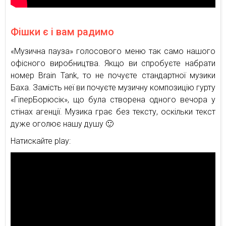
Фішки є і вам радимо
«Музична пауза» голосового меню так само нашого
офісного виробництва. Якщо ви спробуєте набрати
номер Brain Tank, то не почуєте стандартної музики
Баха. Замість неї ви почуєте музичну композицію гурту
«ГіперБорюсік», що була створена одного вечора у
стінах агенції. Музика грає без тексту, оскільки текст
дуже оголює нашу душу 🙂
Натискайте play: