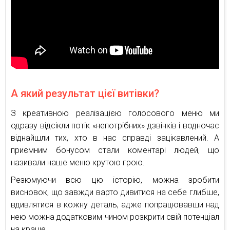
А який результат цієї витівки?
З креативною реалізацією голосового меню ми
одразу відсікли потік «непотрібних» дзвінків і водночас
віднайшли тих, хто в нас справді зацікавлений. А
приємним бонусом стали коментарі людей, що
називали наше меню крутою грою.
Резюмуючи всю цю історію, можна зробити
висновок, що завжди варто дивитися на себе глибше,
вдивлятися в кожну деталь, адже попрацювавши над
нею можна додатковим чином розкрити свій потенціал
на краще.