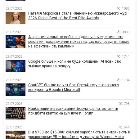
29.07.2026
1086
Наталія Морозова стала членкинею міжнародного журі
2026 Global Best of the Best Effie Awards
28.07.2026
3830
AI-креативи самі по собі не підвищують ефективність
реклами: дослідження показало, що насправді впливає
на ефективність кампаній
28.07.2026
1744
Google більше ніколи не буде колишнім: AI повністю
змінює правила пошуку
28.07.2026
1734
ChatGPT більше не чат-бот: OpenAI готує головного
конкурента Google і Microsoft
27.07.2026
798
Найбільший інвестиційний форум країни: встигніть
придбати квиток на Lviv Invest Forum
26.07.2026
544
Від $700 до $15 000: скільки заробляють та витрачають в
українському PR — інсайти від znamy та Women Make