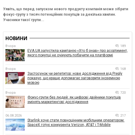
Уявіть, що перед запуском нового продукту компанія може зібрати
фокус-групу з тисяч потенційних покупців за декілька хвилин.
Учасники такої групи...
НОВИНИ
Вчора
189
EVA.UA запустила кампанію «Хто б знав» про асортимент,
якого покупці не очікують побачити на платформі
Вчора
168
Застосунок чи репетитор: нове дослідження від Preply
показує, що краще допомагає заговорити іноземною
мовою
Вчора
720
Фокус-групи без людей: як цифрові двійники покупців
змінять маркетингові дослідження
06.08.2026
217
Starlink хоче стати повноцінним мобільним оператором:
SpaceX готує конкурента Verizon, AT&T і T-Mobile