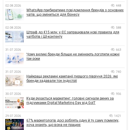
02.08.2026
448
WhatsApp прибиратиме повідомлення брендів з основних
чатів: що зміниться для бізнесу
02.08.2026
588
Штраф до €15 млн: у ЄС запрацювали нові правила для
чатботів і ШІ-контенту
31.07.2026
663
Чому великі бренди більше не змінюють логотипи кожні
три роки
31.07.2026
740
Найкращі рекламні кампанії першого півріччя 2026: які
бренди задавали тон індустрії
30.07.2026
956
Куди рухається маркетинг: головні сигнали ринку за
підсумками Digital Marketing Day від GoIT
29.07.2026
1421
67% маркетологів досі роблять одну й ту саму помилку,
хоча знають, що вона не працює