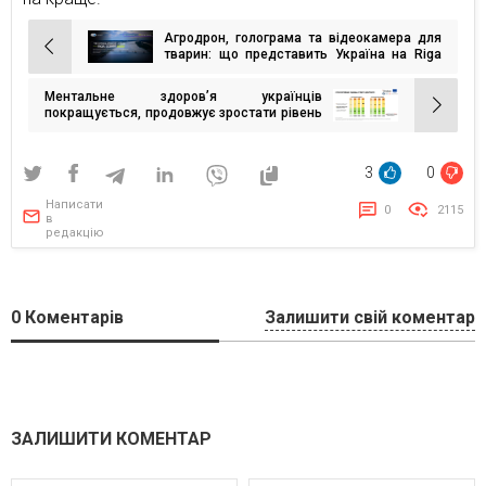
Агродрон, голограма та відеокамера для
Навігація
тварин: що представить Україна на Riga
Comm 2022
записів
Ментальне здоров’я українців
покращується, продовжує зростати рівень
працевлаштованості та бажання
повернутися додому — дослідження
Gradus Research
3
0
Написати
0
2115
в
редакцію
0
Коментарів
Залишити свій коментар
ЗАЛИШИТИ КОМЕНТАР