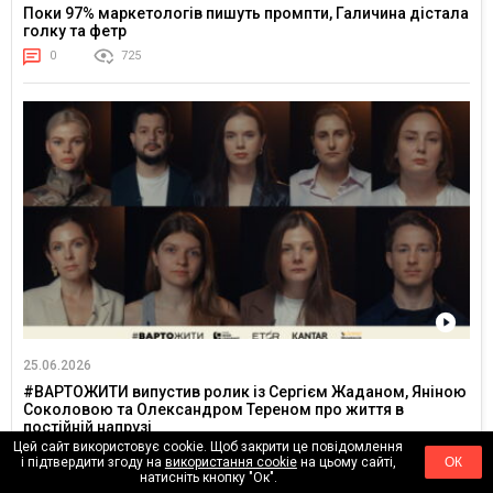
Поки 97% маркетологів пишуть промпти, Галичина дістала
голку та фетр
0
725
25.06.2026
#ВАРТОЖИТИ випустив ролик із Сергієм Жаданом, Яніною
Соколовою та Олександром Тереном про життя в
постійній напрузі
Цей сайт використовує cookie. Щоб закрити це повідомлення
0
3201
і підтвердити згоду на
використання cookie
на цьому сайті,
ОК
натисніть кнопку "Ок".