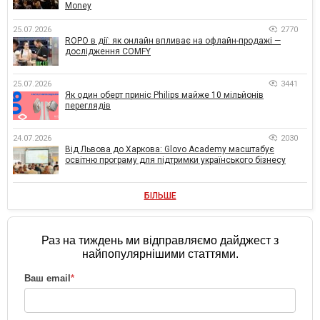
Money
25.07.2026
2770
ROPO в дії: як онлайн впливає на офлайн-продажі —
дослідження COMFY
25.07.2026
3441
Як один оберт приніс Philips майже 10 мільйонів
переглядів
24.07.2026
2030
Від Львова до Харкова: Glovo Academy масштабує
освітню програму для підтримки українського бізнесу
БІЛЬШЕ
Раз на тиждень ми відправляємо дайджест з
найпопулярнішими статтями.
Ваш email
*