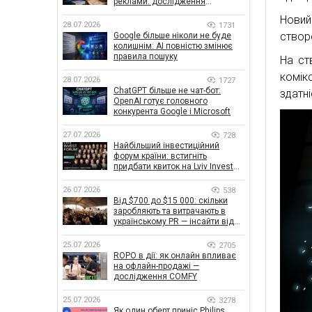
реклами: дослідження
показало, що насправді
Новий
впливає на ефективність
28.07.2026
1731
кампаній
створе
Google більше ніколи не буде
колишнім: AI повністю змінює
правила пошуку
На ст
комік
28.07.2026
1727
ChatGPT більше не чат-бот:
здатні
OpenAI готує головного
конкурента Google і Microsoft
27.07.2026
728
Найбільший інвестиційний
форум країни: встигніть
придбати квиток на Lviv Invest
Forum
26.07.2026
538
Від $700 до $15 000: скільки
заробляють та витрачають в
українському PR — інсайти від
znamy та Women Make Money
25.07.2026
2705
ROPO в дії: як онлайн впливає
на офлайн-продажі —
дослідження COMFY
25.07.2026
3278
Як один оберт приніс Philips