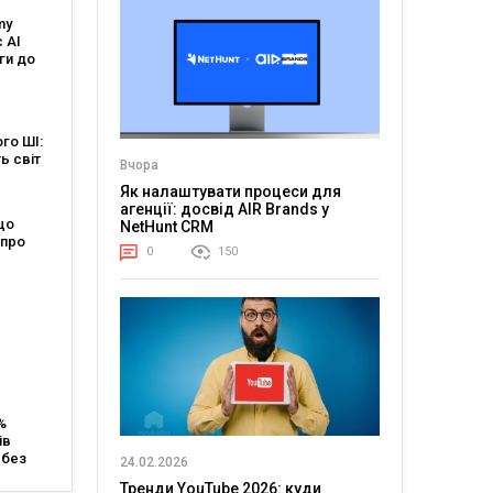
my
 AI
ги до
ьного
ня ШІ
го ШІ:
ть світ
Вчора
у
Як налаштувати процеси для
агенції: досвід AIR Brands у
що
NetHunt CRM
 про
0
150
лект,
жує
и ринок
як це
айту
%
ів
 без
24.02.2026
AI
Тренди YouTube 2026: куди