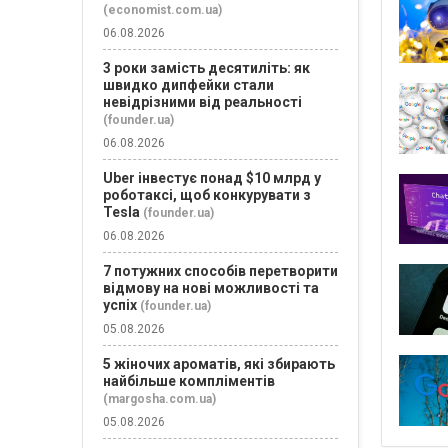
(economist.com.ua)
06.08.2026
3 роки замість десятиліть: як
швидко дипфейки стали
невідрізними від реальності
(founder.ua)
06.08.2026
Uber інвестує понад $10 млрд у
роботаксі, щоб конкурувати з
Tesla
(founder.ua)
06.08.2026
7 потужних способів перетворити
відмову на нові можливості та
успіх
(founder.ua)
05.08.2026
5 жіночих ароматів, які збирають
найбільше компліментів
(margosha.com.ua)
05.08.2026