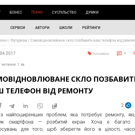
Г
БІЗНЕС
ТЕХНО
СУСПІЛЬСТВО
ДУМКИ
А
СЕРВІСИ
АВТОРИ
ШКОЛИ
РЕЙТИНГИ
ехно
Футуризм
Самовідновлюване скло позбавить ваш телефон від ремон
.04.2017
0
Innovation
 читання: 1 хв.
МОВІДНОВЛЮВАНЕ СКЛО ПОЗБАВИТ
Ш ТЕЛЕФОН ВІД РЕМОНТУ
2
з найпоширеніших проблем, яка потребує ремонту, як
ник смартфона — розбитий екран. Хоча є багато р
осувань для того, щоб зберегти його в цілості, час