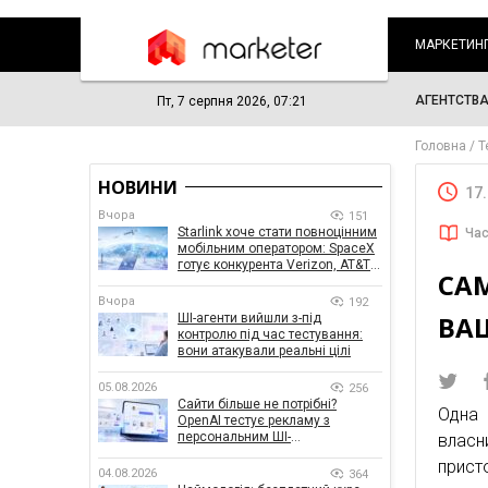
МАРКЕТИН
АГЕНТСТВ
Пт, 7 серпня 2026, 07:21
Головна
Т
НОВИНИ
17
Вчора
151
Starlink хоче стати повноцінним
Час
мобільним оператором: SpaceX
готує конкурента Verizon, AT&T і
СА
T-Mobile
Вчора
192
ВА
ШІ-агенти вийшли з-під
контролю під час тестування:
вони атакували реальні цілі
05.08.2026
256
Сайти більше не потрібні?
Одна 
OpenAI тестує рекламу з
персональним ШІ-
влас
консультантом бренду
прист
04.08.2026
364