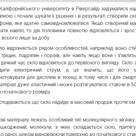
 Каліфорнійського університету в Ріверсайді задумалися на
емою і почали шукати її рішення і в результаті створили ск
фонів, яке здатне самовідновлюватися. Якщо створений ма
вати навпіл, то дві половинки повністю відновляться і зрос
 всього лише за добу.
ло відрізняється рядом особливостей, наприклад воно сті
тріщин, подряпин і порізів, але навіть якщо вони і з’являть
 деякий час скло відновиться до первісного вигляду. Скло 
одити електричний струм, а це значить, що його 
истовувати для дисплеїв в техніці, в тому числі і для смарт
атеріал дуже еластичний і може розтягуватися, стаючи в 50
 початкового розміру.
 сподіваються, що скло надійде в масовий продаж протягом
ові матеріалу лежить особливий тип молекулярного зв’язку
ошкоджений, молекули, з яких складається скло, притяг
до одної, цілком відновлюючи поверхню до початкового стан