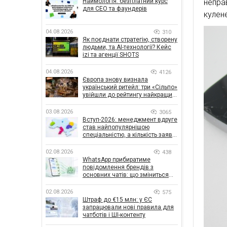
Наймологія: безплатний курс
непр
для CEO та фаундерів
кулен
04.08.2026
310
Як поєднати стратегію, створену
людьми, та AI-технології? Кейс
izi та агенції SHOTS
04.08.2026
4126
Європа знову визнала
український ритейл: три «Сільпо»
увійшли до рейтингу найкращих
супермаркетів
03.08.2026
3065
Вступ-2026: менеджмент вдруге
став найпопулярнішою
спеціальністю, а кількість заяв
— рекордна за 5 років
02.08.2026
438
WhatsApp прибиратиме
повідомлення брендів з
основних чатів: що зміниться
для бізнесу
02.08.2026
575
Штраф до €15 млн: у ЄС
запрацювали нові правила для
чатботів і ШІ-контенту