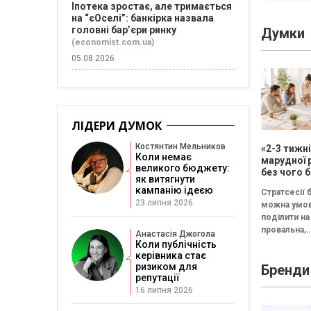
Іпотека зростає, але тримається
на “єОселі”: банкірка назвала
головні бар’єри ринку
Думки
(economist.com.ua)
05.08.2026
ЛІДЕРИ ДУМОК
Костянтин Мельников
«2-3 тижн
Коли немає
марудної 
великого бюджету:
без чого б
як витягнути
немає сен
кампанію ідеєю
Стратсесії 
проводит
23 липня 2026
можна умо
стратегіч
поділити на 
провальна,
Анастасія Джогола
збалансова
Коли публічність
трансформа
керівника стає
ризиком для
Бренди
Провальна 
репутації
«рефлексія
16 липня 2026
канапе» бе
результату..