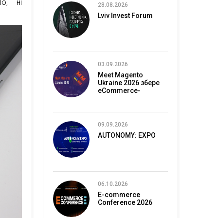
о, ні
28.08.2026
Lviv Invest Forum
03.09.2026
Meet Magento
Ukraine 2026 збере
eCommerce-
спільноту в Києві
09.09.2026
AUTONOMY: EXPO
06.10.2026
E-commerce
Conference 2026