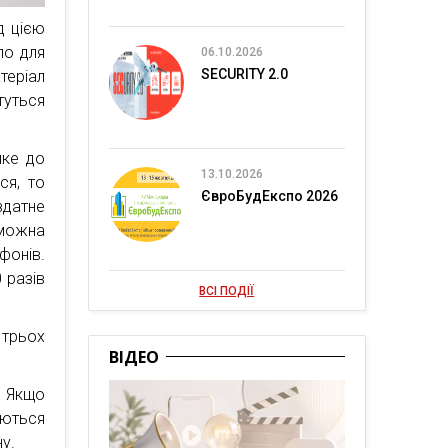
д цією
ло для
06.10.2026
SECURITY 2.0
теріал
туться
йке до
13.10.2026
ся, то
ЄвроБудЕкспо 2026
здатне
можна
фонів.
 разів
ВСІ ПОДІЇ
 трьох
ВІДЕО
. Якщо
уються
у.