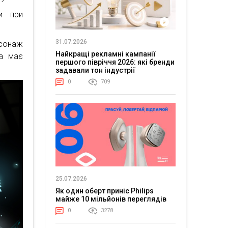
ти при
31.07.2026
рсонаж
Найкращі рекламні кампанії
ха має
першого півріччя 2026: які бренди
задавали тон індустрії
0
709
25.07.2026
Як один оберт приніс Philips
майже 10 мільйонів переглядів
0
3278