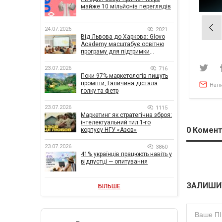
майже 10 мільйонів переглядів
Нав
24.07.2026
2021
Від Львова до Харкова: Glovo
зап
Academy масштабує освітню
програму для підтримки
українського бізнесу
23.07.2026
716
Поки 97% маркетологів пишуть
промпти, Галичина дістала
Нап
голку та фетр
23.07.2026
1115
Маркетинг як стратегічна зброя:
інтелектуальний тил 1-го
0
Комент
корпусу НГУ «Азов»
23.07.2026
3860
41% українців працюють навіть у
відпустці — опитування
ЗАЛИШИ
БІЛЬШЕ