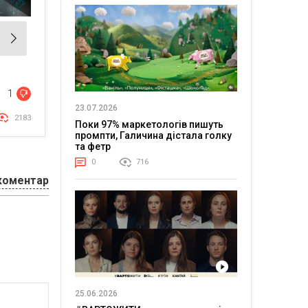
1
23.07.2026
2183
Поки 97% маркетологів пишуть
промпти, Галичина дістала голку
та фетр
0
716
коментар
25.06.2026