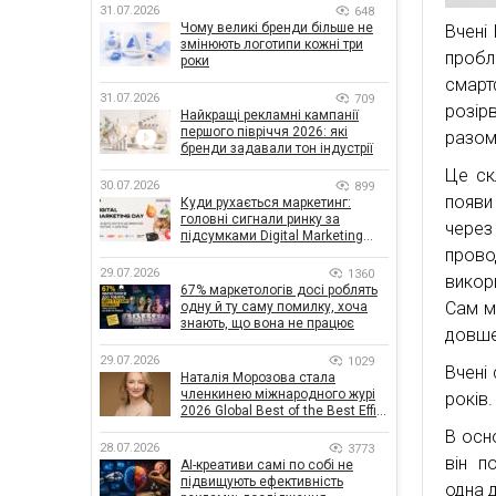
31.07.2026
648
Чому великі бренди більше не
Вчені
змінюють логотипи кожні три
пробл
роки
смарт
31.07.2026
709
розір
Найкращі рекламні кампанії
першого півріччя 2026: які
разом
бренди задавали тон індустрії
Це ск
30.07.2026
899
появи 
Куди рухається маркетинг:
головні сигнали ринку за
через
підсумками Digital Marketing
пров
Day від GoIT
29.07.2026
1360
викор
67% маркетологів досі роблять
Сам м
одну й ту саму помилку, хоча
знають, що вона не працює
довше
29.07.2026
1029
Вчені
Наталія Морозова стала
членкинею міжнародного журі
років.
2026 Global Best of the Best Effie
Awards
В осн
28.07.2026
3773
він п
AI-креативи самі по собі не
підвищують ефективність
одна 