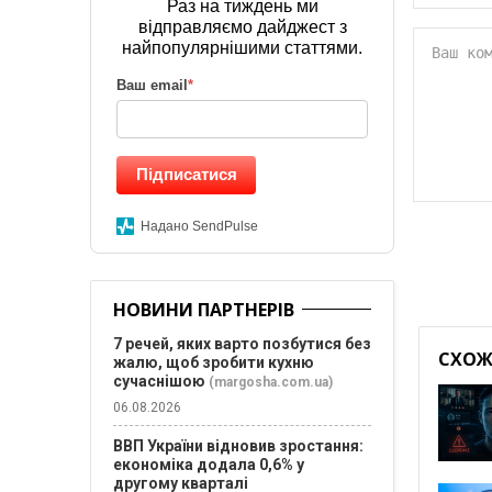
Раз на тиждень ми
відправляємо дайджест з
найпопулярнішими статтями.
Ваш email
*
Підписатися
Надано SendPulse
НОВИНИ ПАРТНЕРІВ
7 речей, яких варто позбутися без
СХОЖІ
жалю, щоб зробити кухню
сучаснішою
(margosha.com.ua)
06.08.2026
ВВП України відновив зростання:
економіка додала 0,6% у
другому кварталі