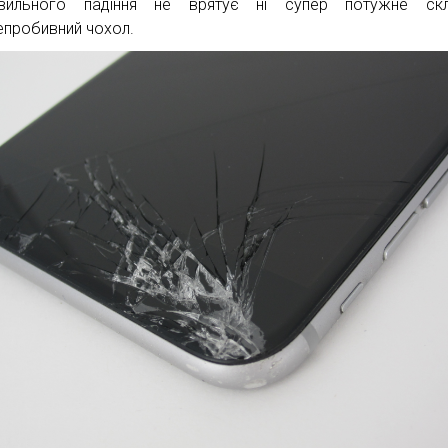
авильного падіння не врятує ні супер потужне скл
епробивний чохол.