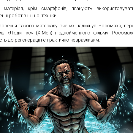
 матеріал, крім смартфонів, планують використовува
нні роботів і іншої техніки.
ворення такого матеріалу вчених надихнув Росомаха, пе
сів «Люди Ікс» (X-Men) і однойменного фільму. Росома
сть до регенерації і є практично невразливим.