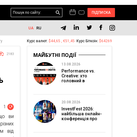
ПІДПИСКА
UA
RU
ту
Курс валют:
$44,65 , €51,45
Курс Біткоїн:
$64269
МАЙБУТНІ ПОДІЇ
2183
13.08.2026
Performance vs.
Creative: хто
Ь
головний в
перформанс-
маркетингу?
20.08.2026
1
InvestFest 2026:
найбільша онлайн-
що ви
конференція про
ізних
інвестиції
ом від