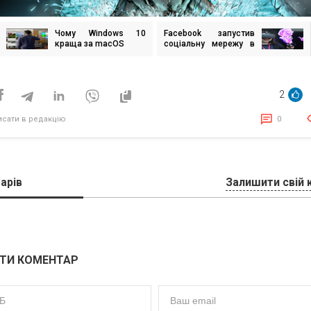
Чому Windows 10
Facebook запустив
ігація
краща за macOS
соціальну мережу в
исів
віртуальній
реальності
2
исати в редакцію
0
арів
Залишити свій 
ТИ КОМЕНТАР