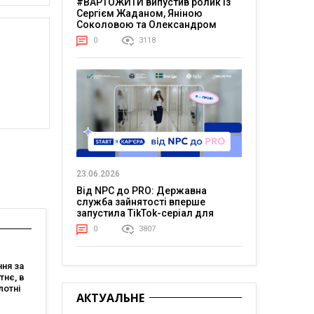
#ВАРТОЖИТИ випустив ролик із
Сергієм Жаданом, Яніною
Соколовою та Олександром
Тереном про життя в постійній
0
3118
напрузі
23.06.2026
Від NPC до PRO: Державна
служба зайнятості вперше
запустила TikTok-серіал для
молоді
0
3807
ня за
тнє, в
лотні
АКТУАЛЬНЕ
ть
ішній