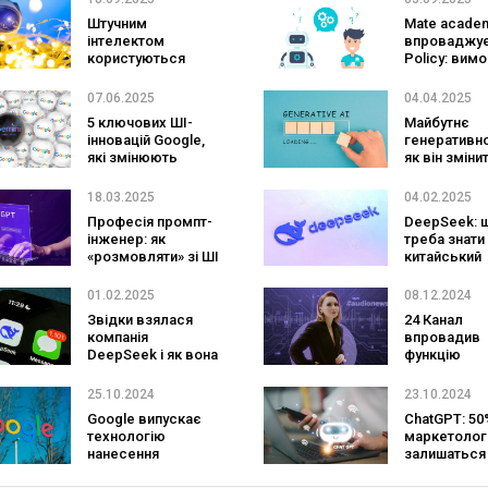
рекламі
Штучним
Mate acade
інтелектом
впроваджує
користуються
Policy: вимо
близько 60%
відповідал
українців: які
використан
07.06.2025
04.04.2025
задачі делегують
5 ключових ШІ-
Майбутнє
— опитування
інновацій Google,
генеративно
які змінюють
як він зміни
digital-рекламу у
до 2030 рок
2025-му
18.03.2025
04.02.2025
Професія промпт-
DeepSeek: 
інженер: як
треба знати
«розмовляти» зі ШІ
китайський
та отримувати за
штучний інте
це шестизначні
який загро
01.02.2025
08.12.2024
суми
перевернут
Звідки взялася
24 Канал
компанія
впровадив
DeepSeek і як вона
функцію
так швидко
аудіоновин: 
здобула світову
вплинуло на
25.10.2024
23.10.2024
славу?
показники с
Google випускає
ChatGPT: 50
технологію
маркетолог
нанесення
залишаться
водяних знаків на
роботи? Як 