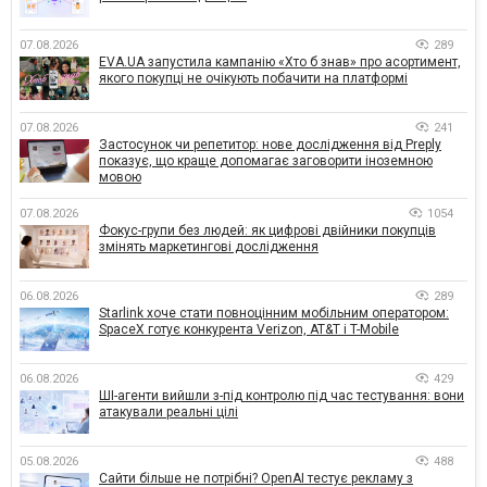
07.08.2026
289
EVA.UA запустила кампанію «Хто б знав» про асортимент,
якого покупці не очікують побачити на платформі
07.08.2026
241
Застосунок чи репетитор: нове дослідження від Preply
показує, що краще допомагає заговорити іноземною
мовою
07.08.2026
1054
Фокус-групи без людей: як цифрові двійники покупців
змінять маркетингові дослідження
06.08.2026
289
Starlink хоче стати повноцінним мобільним оператором:
SpaceX готує конкурента Verizon, AT&T і T-Mobile
06.08.2026
429
ШІ-агенти вийшли з-під контролю під час тестування: вони
атакували реальні цілі
05.08.2026
488
Сайти більше не потрібні? OpenAI тестує рекламу з