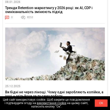
08.01.2026
Тренди Retention-маркетингу у 2026 році: як AI, CDP і
омніканальність змінюють підхід
0
8253
25.12.2025
Ви бідні не через лінощі. Чому одні заробляють копійки, а
інші — мільйони за ту саму роботу
Цей сайт використовує cookie. Щоб закрити це повідомлення
0
8281
і підтвердити згоду на
використання cookie
на цьому сайті,
ОК
натисніть кнопку "Ок".