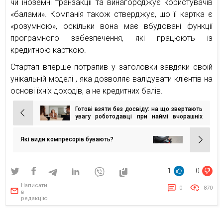
чи іноземні транзакції та винагороджує користувачів
«балами». Компанія також стверджує, що її картка є
«розумною», оскільки вона має вбудовані функції
програмного забезпечення, які працюють із
кредитною карткою.
Стартап вперше потрапив у заголовки завдяки своїй
унікальній моделі , яка дозволяє валідувати клієнтів на
основі їхніх доходів, а не кредитних балів.
Готові взяти без досвіду: на що звертають
Навігація
увагу роботодавці при наймі вчорашніх
студентів
записів
Які види компресорів бувають?
1
0
Написати
0
870
в
редакцію