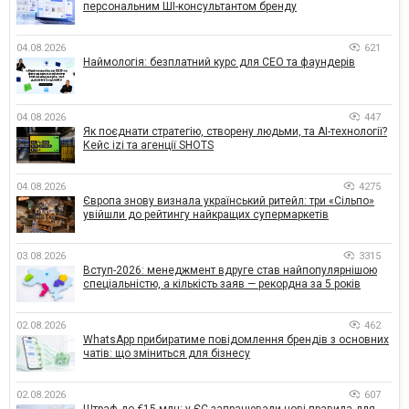
персональним ШІ-консультантом бренду
04.08.2026
621
Наймологія: безплатний курс для CEO та фаундерів
04.08.2026
447
Як поєднати стратегію, створену людьми, та AI-технології?
Кейс izi та агенції SHOTS
04.08.2026
4275
Європа знову визнала український ритейл: три «Сільпо»
увійшли до рейтингу найкращих супермаркетів
03.08.2026
3315
Вступ-2026: менеджмент вдруге став найпопулярнішою
спеціальністю, а кількість заяв — рекордна за 5 років
02.08.2026
462
WhatsApp прибиратиме повідомлення брендів з основних
чатів: що зміниться для бізнесу
02.08.2026
607
Штраф до €15 млн: у ЄС запрацювали нові правила для