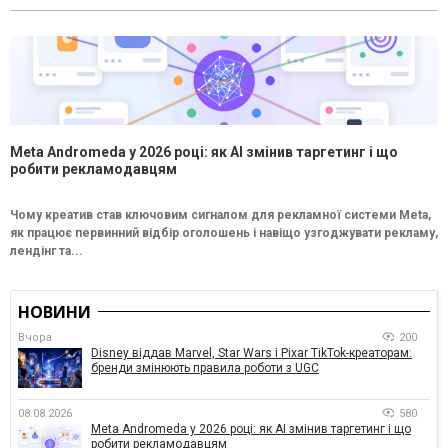
Meta Andromeda у 2026 році: як AI змінив таргетинг і що
робити рекламодавцям
Чому креатив став ключовим сигналом для рекламної системи Meta,
як працює первинний відбір оголошень і навіщо узгоджувати рекламу,
лендінг та...
НОВИНИ
Вчора
200
Disney віддав Marvel, Star Wars і Pixar TikTok-креаторам:
бренди змінюють правила роботи з UGC
08.08.2026
580
Meta Andromeda у 2026 році: як AI змінив таргетинг і що
робити рекламодавцям