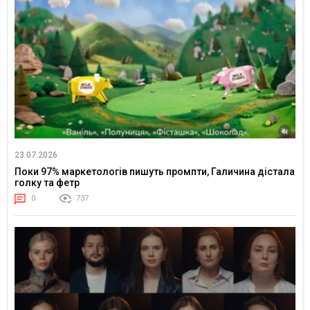
23.07.2026
Поки 97% маркетологів пишуть промпти, Галичина дістала
голку та фетр
0
737