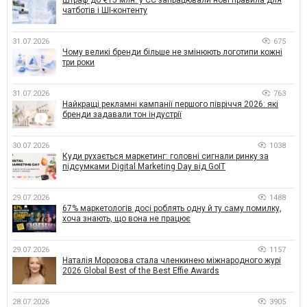
чатботів і ШІ-контенту
31.07.2026
675
Чому великі бренди більше не змінюють логотипи кожні
три роки
31.07.2026
763
Найкращі рекламні кампанії першого півріччя 2026: які
бренди задавали тон індустрії
30.07.2026
1038
Куди рухається маркетинг: головні сигнали ринку за
підсумками Digital Marketing Day від GoIT
29.07.2026
1488
67% маркетологів досі роблять одну й ту саму помилку,
хоча знають, що вона не працює
29.07.2026
1157
Наталія Морозова стала членкинею міжнародного журі
2026 Global Best of the Best Effie Awards
28.07.2026
3905