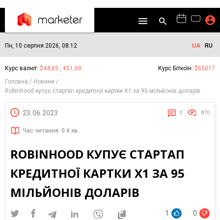
Пн, 10 серпня 2026, 08:12
UA
RU
Курс валют:
$44,65 , €51,60
Курс Біткоїн:
$65017
Головна
Новини
Robinhood купує стартап кредитної картки X1 за 95 мільйонів доларів
23.06.2023
0
870
Час читання: 0.4 хв.
ROBINHOOD КУПУЄ СТАРТАП
КРЕДИТНОЇ КАРТКИ X1 ЗА 95
МІЛЬЙОНІВ ДОЛАРІВ
1
0