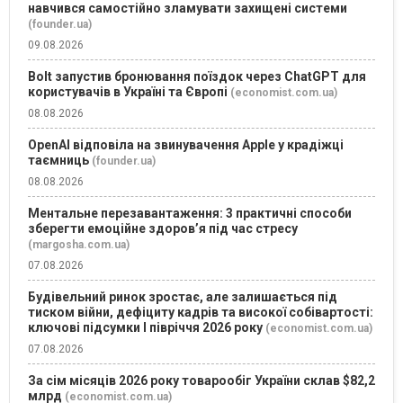
навчився самостійно зламувати захищені системи
(founder.ua)
09.08.2026
Bolt запустив бронювання поїздок через ChatGPT для
користувачів в Україні та Європі
(economist.com.ua)
08.08.2026
OpenAI відповіла на звинувачення Apple у крадіжці
таємниць
(founder.ua)
08.08.2026
Ментальне перезавантаження: 3 практичні способи
зберегти емоційне здоров’я під час стресу
(margosha.com.ua)
07.08.2026
Будівельний ринок зростає, але залишається під
тиском війни, дефіциту кадрів та високої собівартості:
ключові підсумки І півріччя 2026 року
(economist.com.ua)
07.08.2026
За сім місяців 2026 року товарообіг України склав $82,2
млрд
(economist.com.ua)