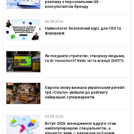
рекламу з персональним ШІ-
консультантом бренду
04.08.2026
Наймологія: безплатний курс для CEO та
фаундерів
Як поєднати стратегію, створену людьми,
та AI-технології? Кейс izi та агенції SHOTS
Європа знову визнала український ритейл:
три «Сільпо» увійшли до рейтингу
найкращих супермаркетів
03.08.2026
Вступ-2026: менеджмент вдруге став
найпопулярнішою спеціальністю, а
кількість заяв — рекордна за 5 років