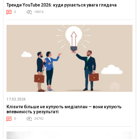
Тренди YouTube 2026: куди рухається увага глядача
0
18416
17.02.2026
Клієнти більше не купують медіаплан — вони купують
впевненість у результаті
0
24742