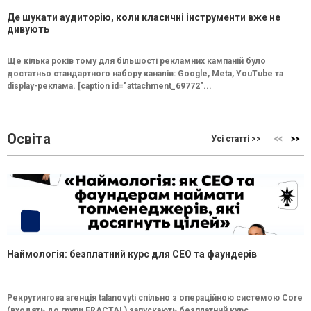
Де шукати аудиторію, коли класичні інструменти вже не
дивують
Ще кілька років тому для більшості рекламних кампаній було
достатньо стандартного набору каналів: Google, Meta, YouTube та
display-реклама. [caption id="attachment_69772"...
Освіта
Усі статті >>
Наймологія: безплатний курс для CEO та фаундерів
Рекрутингова агенція talanovyti спільно з операційною системою Core
(входять до групи FRACTAL) запускають безплатний курс