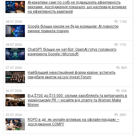
AI-креативи самі по собі не підвищують ефективність
реклами: дослідження показало, що насправді впливає
на ефективність кампаній
28.07.2026
1760
Google більше ніколи не буде колишнім: AI повністю
змінює правила пошуку
28.07.2026
1751
ChatGPT більше не чат-бот: OpenAI готує головного
конкурента Google і Microsoft
27.07.2026
869
Найбільший інвестиційний форум країни: встигніть
придбати квиток на Lviv Invest Forum
26.07.2026
556
Від $700 до $15 000: скільки заробляють та витрачають в
українському PR — інсайти від znamy та Women Make
Money
25.07.2026
2841
ROPO в дії: як онлайн впливає на офлайн-продажі —
дослідження COMFY