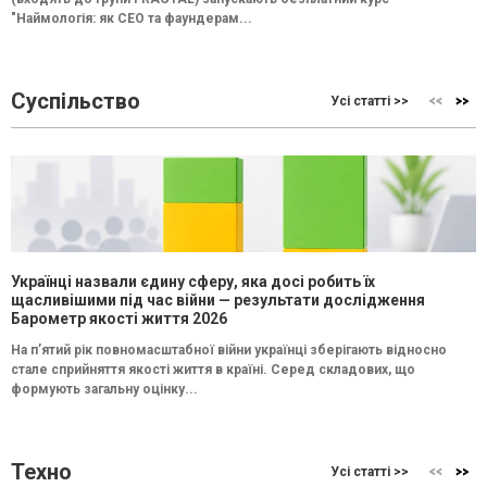
"Наймологія: як СEO та фаундерам...
Суспільство
Усі статті >>
Українці назвали єдину сферу, яка досі робить їх
щасливішими під час війни — результати дослідження
Барометр якості життя 2026
На п’ятий рік повномасштабної війни українці зберігають відносно
стале сприйняття якості життя в країні. Серед складових, що
формують загальну оцінку...
Техно
Усі статті >>