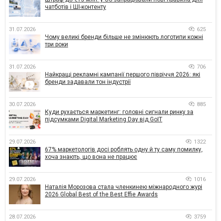
чатботів і ШІ-контенту
31.07.2026
625
Чому великі бренди більше не змінюють логотипи кожні
три роки
31.07.2026
706
Найкращі рекламні кампанії першого півріччя 2026: які
бренди задавали тон індустрії
30.07.2026
885
Куди рухається маркетинг: головні сигнали ринку за
підсумками Digital Marketing Day від GoIT
29.07.2026
1322
67% маркетологів досі роблять одну й ту саму помилку,
хоча знають, що вона не працює
29.07.2026
1016
Наталія Морозова стала членкинею міжнародного журі
2026 Global Best of the Best Effie Awards
28.07.2026
3759