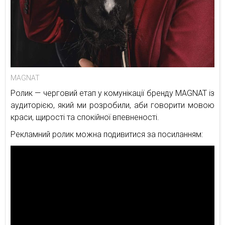
MAGNAT
Ролик — черговий етап у комунікації бренду MAGNAT із
аудиторією, який ми розробили, аби говорити мовою
краси, щирості та спокійної впевненості.
Рекламний ролик можна подивитися за посиланням: