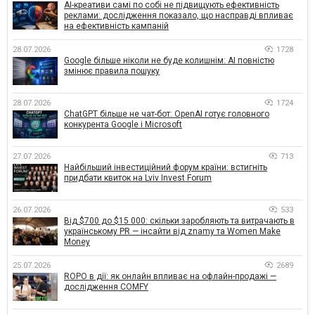
AI-креативи самі по собі не підвищують ефективність
реклами: дослідження показало, що насправді впливає
на ефективність кампаній
28.07.2026
1728
Google більше ніколи не буде колишнім: AI повністю
змінює правила пошуку
28.07.2026
1724
ChatGPT більше не чат-бот: OpenAI готує головного
конкурента Google і Microsoft
27.07.2026
713
Найбільший інвестиційний форум країни: встигніть
придбати квиток на Lviv Invest Forum
26.07.2026
533
Від $700 до $15 000: скільки заробляють та витрачають в
українському PR — інсайти від znamy та Women Make
Money
25.07.2026
2689
ROPO в дії: як онлайн впливає на офлайн-продажі —
дослідження COMFY