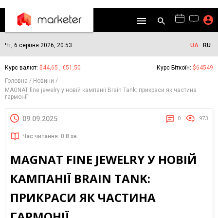
Чт, 6 серпня 2026, 20:53
UA
RU
Курс валют:
$44,65 , €51,50
Курс Біткоїн:
$64549
Головна
Новини
MAGNAT fine jewelry у новій кампанії Brain Tank: прикраси як частина
гармонії
09.09.2025
0
973
Час читання: 0.8 хв.
MAGNAT FINE JEWELRY У НОВІЙ
КАМПАНІЇ BRAIN TANK:
ПРИКРАСИ ЯК ЧАСТИНА
ГАРМОНІЇ