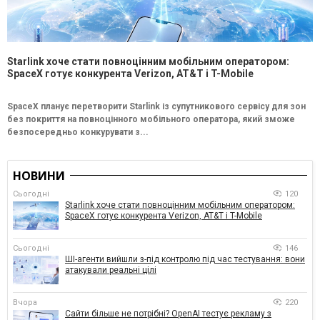
Starlink хоче стати повноцінним мобільним оператором:
SpaceX готує конкурента Verizon, AT&T і T-Mobile
SpaceX планує перетворити Starlink із супутникового сервісу для зон
без покриття на повноцінного мобільного оператора, який зможе
безпосередньо конкурувати з...
НОВИНИ
Сьогодні
120
Starlink хоче стати повноцінним мобільним оператором:
SpaceX готує конкурента Verizon, AT&T і T-Mobile
Сьогодні
146
ШІ-агенти вийшли з-під контролю під час тестування: вони
атакували реальні цілі
Вчора
220
Сайти більше не потрібні? OpenAI тестує рекламу з