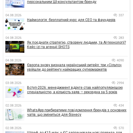
персональним ШІ-консультантом бренду
04.08.2026
337
Наймологія: безплатний курс для CEO та фаундерів
04.08.2026
283
Як поєднати стратегію, створену людьми, та AI-технології?
Кейс izi та агенції SHOTS
04.08.2026
4090
Європа знову визнала український ритейл: три «Сільпо»
увійшли до рейтингу найкращих супермаркетів
03.08.2026
2994
Вступ-2026: менеджмент вдруге став найпопулярнішою
спеціальністю, а кількість заяв — рекордна за 5 років
02.08.2026
434
WhatsApp прибиратиме повідомлення брендів з основних
чатів: що зміниться для бізнесу
02.08.2026
570
Штраф до €15 млн: у ЄС запрацювали нові правила для