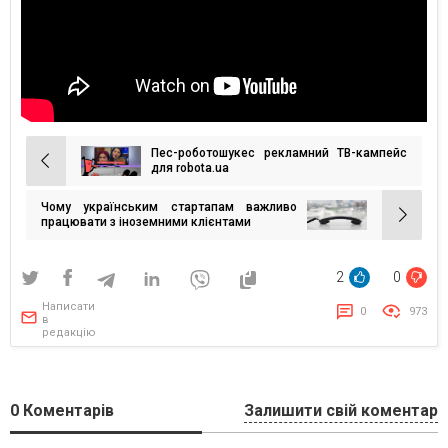
Пес-роботошукес рекламний TВ-кампейс
Навігація
для robota.ua
записів
Чому українським стартапам важливо
працювати з іноземними клієнтами
2
0
Написати
0
973
в
редакцію
0
Коментарів
Залишити свій коментар