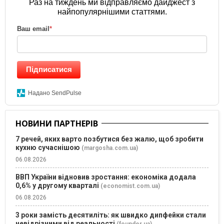
Раз на тиждень ми відправляємо дайджест з
найпопулярнішими статтями.
Ваш email
*
Підписатися
Надано SendPulse
НОВИНИ ПАРТНЕРІВ
7 речей, яких варто позбутися без жалю, щоб зробити
кухню сучаснішою
(margosha.com.ua)
06.08.2026
ВВП України відновив зростання: економіка додала
0,6% у другому кварталі
(economist.com.ua)
06.08.2026
3 роки замість десятиліть: як швидко дипфейки стали
невідрізними від реальності
(founder.ua)