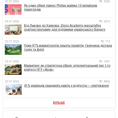
25.07.2026
3236
Як один оберт приніс Philips майже 10 мільйонів
переглядів
24.07.2026
2013
Від Львова до Харкова: Glovo Academy масштабує
освітню програму для підтримки українського бізнесу
23.07.2026
713
Поки 97% маркетологів пишуть промпти, Галичина дістала
голку та фетр
23.07.2026
1097
Маркетинг як стратегічна зброя: інтелектуальний тил 1-го
корпусу НГУ «Азов»
23.07.2026
3826
41% українців працюють навіть у відпустці — опитування
БІЛЬШЕ