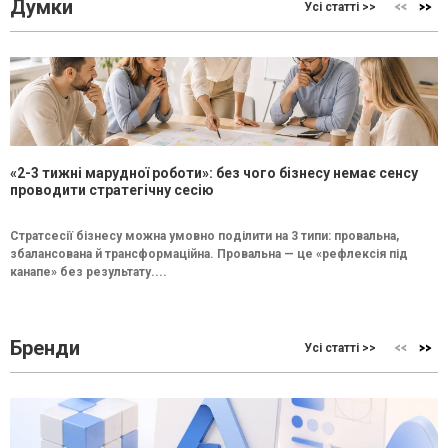
Думки
Усі статті >>
«2-3 тижні марудної роботи»: без чого бізнесу немає сенсу
проводити стратегічну сесію
Стратсесії бізнесу можна умовно поділити на 3 типи: провальна,
збалансована й трансформаційна. Провальна — це «рефлексія під
канапе» без результату....
Бренди
Усі статті >>