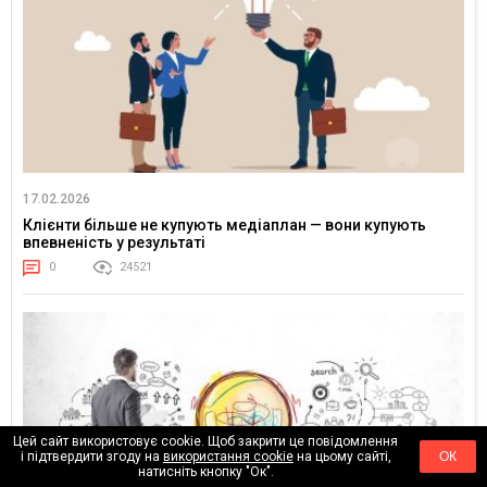
17.02.2026
Клієнти більше не купують медіаплан — вони купують
впевненість у результаті
0
24521
Цей сайт використовує cookie. Щоб закрити це повідомлення
і підтвердити згоду на
використання cookie
на цьому сайті,
ОК
натисніть кнопку "Ок".