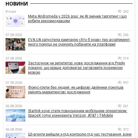
НОВИНИ
Вчора
242
Meta Andromeda у 2026 році: як AI змінив таргетинг і що
робити рекламодавцям
07.08.2026
246
EVA.UA запустила кампанію «Хто б знав» про асортимент,
якого покупці не очікують побачити на платформі
07.08.2026
214
Застосунок чи репетитор: нове дослідження від Preply
показує, що краще допомагає заговорити іноземною
мовою
07.08.2026
997
Фокус-групи без людей: як цифрові двійники покупців
змінять маркетингові дослідження
06.08.2026
261
Starlink хоче стати повноцінним мобільним оператором:
SpaceX готує конкурента Verizon, AT&T і T-Mobile
06.08.2026
372
ШІ-агенти вийшли з-під контролю під час тестування: вони