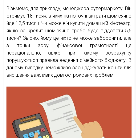
Візьмемо, для прикладу, менеджера супермаркету. Він
отримує 18 тисяч, з яких на поточні витрати щомісячно
йде 12,5 тисяч. Чи може він купити домашній кінотеатр,
якщо за кредит щомісячно треба буде віддавати 5,5
тисяч? Звісно, йому це ніхто не може заборонити, але
з точки зору фінансової грамотності це
нераціонально, адже при такому розрахунку
порушуються правила ведення сімейного бюджету. В
даному випадку неможливо заощаджувати кошти для
вирішення важливих довгострокових проблем.