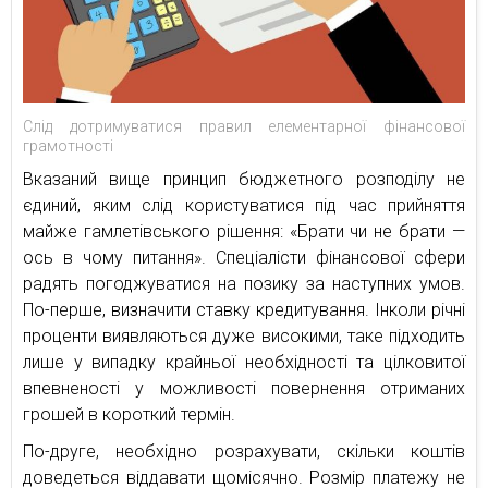
Слід дотримуватися правил елементарної фінансової
грамотності
Вказаний вище принцип бюджетного розподілу не
єдиний, яким слід користуватися під час прийняття
майже гамлетівського рішення: «Брати чи не брати —
ось в чому питання». Спеціалісти фінансової сфери
радять погоджуватися на позику за наступних умов.
По-перше, визначити ставку кредитування. Інколи річні
проценти виявляються дуже високими, таке підходить
лише у випадку крайньої необхідності та цілковитої
впевненості у можливості повернення отриманих
грошей в короткий термін.
По-друге, необхідно розрахувати, скільки коштів
доведеться віддавати щомісячно. Розмір платежу не