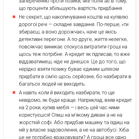
запереченню проти позики, яке полягає в тому,
що проценти збільшують вартість придбання.
Не секрет, що накопичування коштів на купівлю
дорогої речі — складне завдання. По-перше, «ти
збираєш, а воно дорожчає», наче це якісь
детективні перегони. А по-друге, життя нелегке,
повсякчас виникає спокуса витратити гроші на
щось теж потрібне. А кредит як підписав, то вже
віддаватимеш, ніде не дінешся. Це до того, що
нерідко взяти позику буває єдиним шляхом
придбати в сім’ю щось серйозне, бо назбирати в
багатьох людей не виходить.
А навіть коли й виходить назбирати, то ще
невідомо, як буде краще. Наприклад, взяв кредит
на 2 роки, купив меблі — і весь цей час ними
користуєшся! Спиш на м’якому дивані а не на
жорсткій софі. Або придбав машину та їздиш на
ній у власне задоволення, а не на автобусі. Хіба
це не потрібно враховувати? А гроші все одно