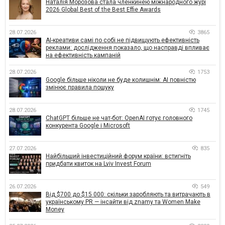
Наталія Морозова стала членкинею міжнародного журі
2026 Global Best of the Best Effie Awards
28.07.2026
3865
AI-креативи самі по собі не підвищують ефективність
реклами: дослідження показало, що насправді впливає
на ефективність кампаній
28.07.2026
1753
Google більше ніколи не буде колишнім: AI повністю
змінює правила пошуку
28.07.2026
1745
ChatGPT більше не чат-бот: OpenAI готує головного
конкурента Google і Microsoft
27.07.2026
835
Найбільший інвестиційний форум країни: встигніть
придбати квиток на Lviv Invest Forum
26.07.2026
549
Від $700 до $15 000: скільки заробляють та витрачають в
українському PR — інсайти від znamy та Women Make
Money