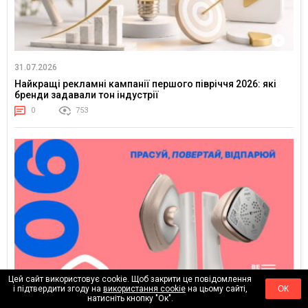
31.07.2026
Найкращі рекламні кампанії першого півріччя 2026: які
бренди задавали тон індустрії
0
753
Цей сайт використовує cookie. Щоб закрити це повідомлення
і підтвердити згоду на
використання cookie
на цьому сайті,
ОК
натисніть кнопку "Ок".
25.07.2026