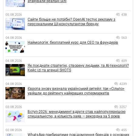
атакували реальні цілі
05.08.2026
438
Сайти більше не потрібні? OpenAI тестує рекламу з
персональним ШІ-консультантом бренду
04.08.2026
563
Наймологія: безплатний курс для CEO та фаундерів
04.08.2026
409
Як поєднати стратегію, створену людьми, та AI-технології?
Кейс izi та агенції SHOTS
04.08.2026
4239
Європа знову визнала український ритейл: три «Сільпо»
увійшли до рейтингу найкращих супермаркетів
03.08.2026
3257
Вступ-2026: менеджмент вдруге став найпопулярнішою
спеціальністю, а кількість заяв — рекордна за 5 років
02.08.2026
455
WhatsApp прибиратиме повідомлення брендів з основних