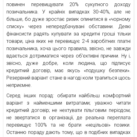
повинен перевищувати 20% сукупного доходу
позичальника. У крайніх випадках 30-40%, але не
більше, бо дуже зростає ризик опинитися в «чорному
списку» через непередбачувані обставини. Деякі
фінансисти радять купувати за кредитні гроші тільки
товари, ціна яких не перевищує 2-4 заробітних платні
позичальника, хоча цього правила, звісно, не завжди
вдається дотриматися через об’єктивні причини. Ну і,
звісно, дуже добре, коли людина, що підписує
кредитний договір, має якусь «подушку безпеки».
Резервний варіант стане в нагоді коли трапиться щось
неприємне.
Серед інших порад: обирати найбільш комфортний
варіант з найменшими витратами; уважно читати
кредитний договір; не нехтувати пільговим періодом;
не звертатися в організації, де реальна переплата
перевищує 100% та не брати «нецільові» позики.
Останню пораду дають тому, що в подібних випадках