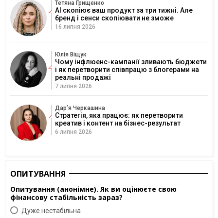
Тетяна Грищенко
AI скопіює ваш продукт за три тижні. Але
бренд і сенси скопіювати не зможе
16 липня 2026
Юлія Віщук
Чому інфлюенс-кампанії зливають бюджети
і як перетворити співпрацю з блогерами на
реальні продажі
7 липня 2026
Дарʼя Черкашина
Стратегія, яка працює: як перетворити
креатив і контент на бізнес-результат
6 липня 2026
ОПИТУВАННЯ
Опитування (анонімне). Як ви оцінюєте свою
фінансову стабільність зараз?
Дуже нестабільна