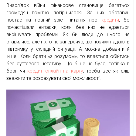
Внаслідок війни фінансове становище багатьох
громадян помітно погіршилося. За цих обставин
постає на повний зріст питання про
кредити
, бо
почастішали випадки, коли без них не вдається
вирішувати проблеми. Як би люди до цього не
ставились, але ніхто не заперечує, що позики надають
підтримку у складній ситуації. А можна добавити й
інше. Коли брати «з розумом», то вдається обійтись
без суттєвого негативу. Що б це не було, готівка в
борг чи
кредит онлайн на карту
, треба все як слід
зважити та розрахувати свої можливості.