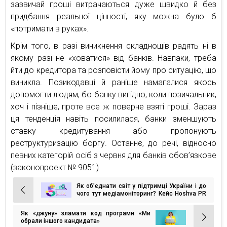
зазвичай гроші витрачаються дуже швидко й без
придбання реальної цінності, яку можна було б
«потримати в руках».
Крім того, в разі виникнення складнощів радять ні в
якому разі не «ховатися» від банків. Навпаки, треба
йти до кредитора та розповісти йому про ситуацію, що
виникла. Позикодавці й раніше намагалися якось
допомогти людям, бо банку вигідно, коли позичальник,
хоч і пізніше, проте все ж поверне взяті гроші. Зараз
ця тенденція навіть посилилася, банки зменшують
ставку кредитування або пропонують
реструктуризацію боргу. Останнє, до речі, відносно
певних категорій осіб з червня для банків обов’язкове
(законопроект № 9051).
Як об’єднати світ у підтримці України і до
Навігація
чого тут медіамоніторинг? Кейс Hoshva PR
& DGTL
записів
Як «джуну» зламати код програми «Ми
обрали іншого кандидата»