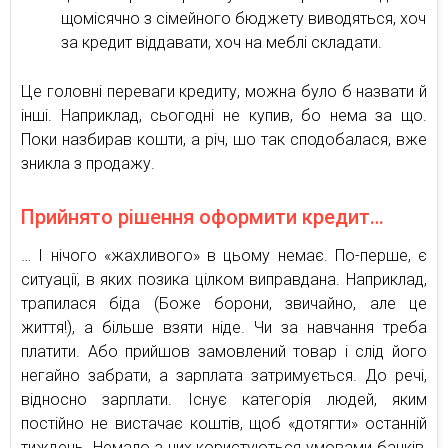
щомісячно з сімейного бюджету виводяться, хоч
за кредит віддавати, хоч на меблі складати.
Це головні переваги кредиту, можна було б назвати й
інші. Наприклад, сьогодні не купив, бо нема за що.
Поки назбирав кошти, а річ, шо так сподобалася, вже
зникла з продажу.
Прийнято рішення оформити кредит…
… І нічого «жахливого» в цьому немає. По-перше, є
ситуації, в яких позика цілком виправдана. Наприклад,
трапилася біда (Боже борони, звичайно, але це
життя!), а більше взяти ніде. Чи за навчання треба
платити. Або прийшов замовлений товар і слід його
негайно забрати, а зарплата затримується. До речі,
відносно зарплати. Існує категорія людей, яким
постійно не вистачає коштів, щоб «дотягти» останній
тиждень. Немало з них користуються умовами банків,