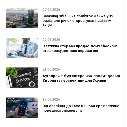
07.07.2026
Samsung збільшив прибуток майже у 19
разів, але ринок відреагував падінням
акцій
29.06.2026
Платіжна сторінка продає: чому checkout
став конкурентною перевагою
21.06.2026
Аутсорсинг бухгалтерських послуг: досвід
Європи та перспективи для України
19.06.2026
Від checkout до Face ID: нова ера платіжної
поведінки споживачів