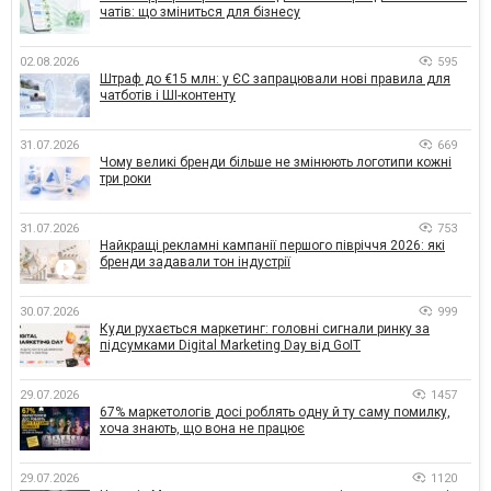
чатів: що зміниться для бізнесу
02.08.2026
595
Штраф до €15 млн: у ЄС запрацювали нові правила для
чатботів і ШІ-контенту
31.07.2026
669
Чому великі бренди більше не змінюють логотипи кожні
три роки
31.07.2026
753
Найкращі рекламні кампанії першого півріччя 2026: які
бренди задавали тон індустрії
30.07.2026
999
Куди рухається маркетинг: головні сигнали ринку за
підсумками Digital Marketing Day від GoIT
29.07.2026
1457
67% маркетологів досі роблять одну й ту саму помилку,
хоча знають, що вона не працює
29.07.2026
1120