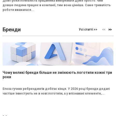
Довгі роки лояльність працівника вимірювали дуже просто: чим
довше людина працює в компанії, тим вона цінніша. Саме тривалість
роботи вважалася...
Бренди
Усі статті >>
Чому великі бренди більше не змінюють логотипи кожні три
роки
Епоха гучних ребрендингів добігає кінця. У 2026 році бренди дедалі
частіше інвестують не в нові логотипи, а у впізнавані елементи,...