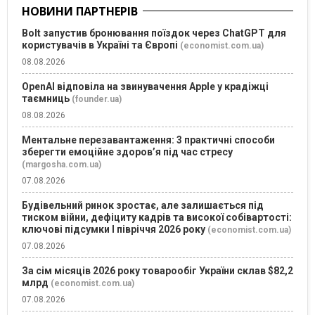
НОВИНИ ПАРТНЕРІВ
Bolt запустив бронювання поїздок через ChatGPT для
користувачів в Україні та Європі
(economist.com.ua)
08.08.2026
OpenAI відповіла на звинувачення Apple у крадіжці
таємниць
(founder.ua)
08.08.2026
Ментальне перезавантаження: 3 практичні способи
зберегти емоційне здоров’я під час стресу
(margosha.com.ua)
07.08.2026
Будівельний ринок зростає, але залишається під
тиском війни, дефіциту кадрів та високої собівартості:
ключові підсумки І півріччя 2026 року
(economist.com.ua)
07.08.2026
За сім місяців 2026 року товарообіг України склав $82,2
млрд
(economist.com.ua)
07.08.2026