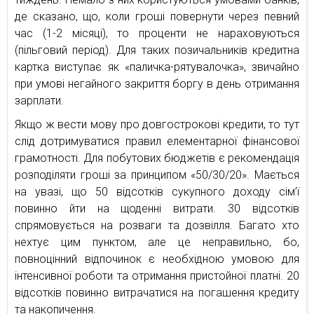
де сказано, що, коли гроші повернути через певний
час (1-2 місяці), то проценти не нараховуються
(пільговий період). Для таких позичальників кредитна
картка виступає як «паличка-рятувалочка», звичайно
при умові негайного закриття боргу в день отримання
зарплати.
Якщо ж вести мову про довгострокові кредити, то тут
слід дотримуватися правил елементарної фінансової
грамотності. Для побутових бюджетів є рекомендація
розподіляти гроші за принципом «50/30/20». Мається
на увазі, що 50 відсотків сукупного доходу сім’ї
повинно йти на щоденні витрати. 30 відсотків
спрямовується на розваги та дозвілля. Багато хто
нехтує цим пунктом, але це неправильно, бо,
повноцінний відпочинок є необхідною умовою для
інтенсивної роботи та отримання пристойної платні. 20
відсотків повинно витрачатися на погашення кредиту
та накопичення.