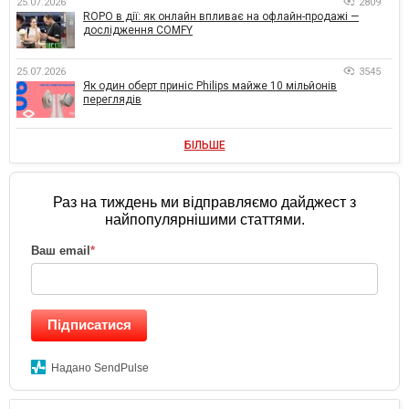
25.07.2026
2809
ROPO в дії: як онлайн впливає на офлайн-продажі —
дослідження COMFY
25.07.2026
3545
Як один оберт приніс Philips майже 10 мільйонів
переглядів
БІЛЬШЕ
Раз на тиждень ми відправляємо дайджест з
найпопулярнішими статтями.
Ваш email
*
Підписатися
Надано SendPulse