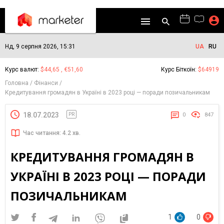
Нд, 9 серпня 2026, 15:31
UA
RU
Курс валют:
$44,65 , €51,60
Курс Біткоїн:
$64919
Головна
Фінанси
Кредитування громадян в Україні в 2023 році — поради позичальникам
18.07.2023
PR
0
847
Час читання: 4.2 хв.
КРЕДИТУВАННЯ ГРОМАДЯН В
УКРАЇНІ В 2023 РОЦІ — ПОРАДИ
ПОЗИЧАЛЬНИКАМ
1
0