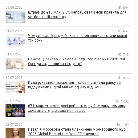
02.08.2026
594
Штраф до €15 млн: у ЄС запрацювали нові правила для
чатботів і ШІ-контенту
31.07.2026
667
Чому великі бренди більше не змінюють логотипи кожні
три роки
31.07.2026
745
Найкращі рекламні кампанії першого півріччя 2026: які
бренди задавали тон індустрії
30.07.2026
976
Куди рухається маркетинг: головні сигнали ринку за
підсумками Digital Marketing Day від GoIT
29.07.2026
1432
67% маркетологів досі роблять одну й ту саму помилку,
хоча знають, що вона не працює
29.07.2026
1109
Наталія Морозова стала членкинею міжнародного журі
2026 Global Best of the Best Effie Awards