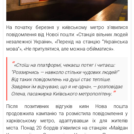
На початку березня у київському метро з’явилися
повідомлення від Нової пошти: «Станція вільних людей
незалежної України», «Перехід на станцію “Українська
мова”», «Не притулятися, але можна обійматися».
«Стоїш на платформі, чекаєш потяг і читаєш:
“Роззирнись — навколо стільки чудових людей!”
Від таких повідомлень на душі стає тепліше.
Завдяки їм відчуваю, що я не одна», — розповідає
Олена, пасажирка Київського метрополітену.
Після позитивних відгуків киян Нова пошта
продовжила кампанію та розмістила повідомлення у
харківському метро, адаптувавши їх для жителів
міста. Понад 20 бордів з’явилися на станціях «Майдан