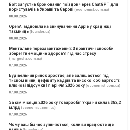
Bolt запустив бронювання поїздок через ChatGPT для
користувачів в Україні та Європі
(economist.com.ua)
08.08.2026
OpenAI відповіла на звинувачення Apple у крадіжці
таємниць
(founder.ua)
08.08.2026
Ментальне перезавантаження: 3 практичні способи
зберегти емоційне здоров’я під час стресу
(margosha.com.ua)
07.08.2026
Будівельний ринок зростає, але залишається під
тиском війни, дефіциту кадрів та високої собівартості:
ключові підсумки І півріччя 2026 року
(economist.com.ua)
07.08.2026
За сім місяців 2026 року товарообіг України склав $82,2
млрд
(economist.com.ua)
07.08.2026
Чому ваш бізнес зупиняється, коли ви працюєте ще
важче
(founder.ua)