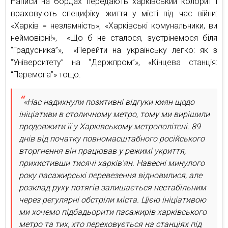
Написи на бордах передають харківський колорит і
враховують специфіку життя у місті під час війни:
«Харків = незламність», «Харківські комунальники, ви
неймовірні!», «Що б не сталося, зустрінемося біля
“Градусника”», «Перейти на українську легко: як з
“Університету” на “Держпром”», «Кінцева станція:
“Перемога”» тощо.
«Нас надихнули позитивні відгуки киян щодо
ініціативи в столичному метро, тому ми вирішили
продовжити її у Харківському метрополітені. 89
днів від початку повномасштабного російського
вторгнення він працював у режимі укриття,
прихистивши тисячі харків’ян. Навесні минулого
року пасажирські перевезення відновилися, але
розклад руху потягів залишається нестабільним
через регулярні обстріли міста. Цією ініціативою
ми хочемо підбадьорити пасажирів харківського
метро та тих, хто переховується на станціях під