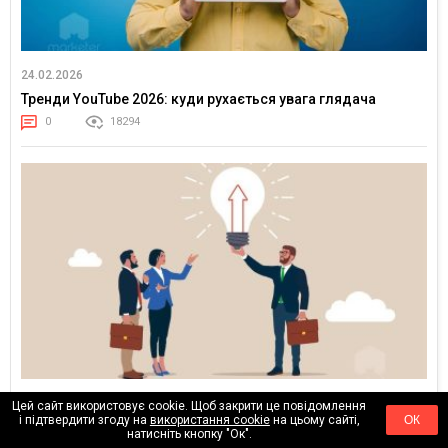
24.02.2026
Тренди YouTube 2026: куди рухається увага глядача
0
18294
17.02.2026
Цей сайт використовує cookie. Щоб закрити це повідомлення
і підтвердити згоду на
використання cookie
на цьому сайті,
ОК
Клієнти більше не купують медіаплан — вони купують
натисніть кнопку "Ок".
впевненість у результаті