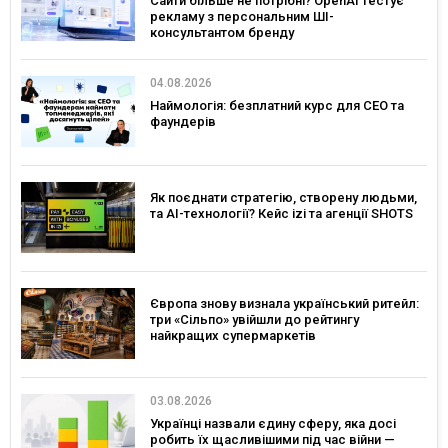
Сайти більше не потрібні? OpenAI тестує
рекламу з персональним ШІ-
консультантом бренду
04.08.2026
Наймологія: безплатний курс для CEO та
фаундерів
Як поєднати стратегію, створену людьми,
та AI-технології? Кейс izi та агенції SHOTS
Європа знову визнала український ритейл:
три «Сільпо» увійшли до рейтингу
найкращих супермаркетів
03.08.2026
Українці назвали єдину сферу, яка досі
робить їх щасливішими під час війни —