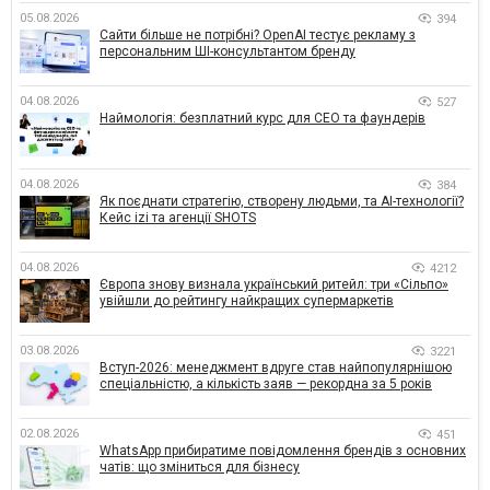
05.08.2026
394
Сайти більше не потрібні? OpenAI тестує рекламу з
персональним ШІ-консультантом бренду
04.08.2026
527
Наймологія: безплатний курс для CEO та фаундерів
04.08.2026
384
Як поєднати стратегію, створену людьми, та AI-технології?
Кейс izi та агенції SHOTS
04.08.2026
4212
Європа знову визнала український ритейл: три «Сільпо»
увійшли до рейтингу найкращих супермаркетів
03.08.2026
3221
Вступ-2026: менеджмент вдруге став найпопулярнішою
спеціальністю, а кількість заяв — рекордна за 5 років
02.08.2026
451
WhatsApp прибиратиме повідомлення брендів з основних
чатів: що зміниться для бізнесу