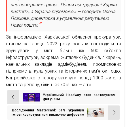
час повітряних тривог. Попри всі труднощі Харків
вистоїть, а Україна переможе!» — говорить Олена
Плахова, директорка з управління репутацією
Нової пошти.
За інформацією Харківської обласної прокуратури,
станом на кінець 2022 року росіяни пошкодили та
зруйнували у місті більш ніж 600 об’єктів
інфраструктури, зокрема, житлових будинків, лікарень,
навчальних закладів, адмінбудівель, промислових
підприємств, культурних та історичних пам’яток тощо.
Від російського терору загинули понад 1000 жителів
міста та регіону, більш як 70 із них — діти.
Український Headway став застосунком
Навігація
дня у США
записів
Дослідження Mastercard: 51% українців
готові користуватися виключно цифровим
банкінгом