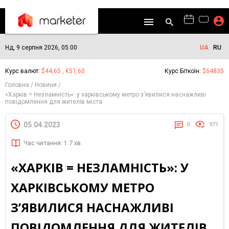
Нд, 9 серпня 2026, 05:00
UA
RU
Курс валют:
$44,65 , €51,60
Курс Біткоїн:
$64835
Головна
Новини
«Харків = Незламність»: у харківському метро з’явилися наснажливі
повідомлення для жителів міста
05.04.2023
0
971
Час читання: 1.7 хв.
«ХАРКІВ = НЕЗЛАМНІСТЬ»: У
ХАРКІВСЬКОМУ МЕТРО
З’ЯВИЛИСЯ НАСНАЖЛИВІ
ПОВІДОМЛЕННЯ ДЛЯ ЖИТЕЛІВ