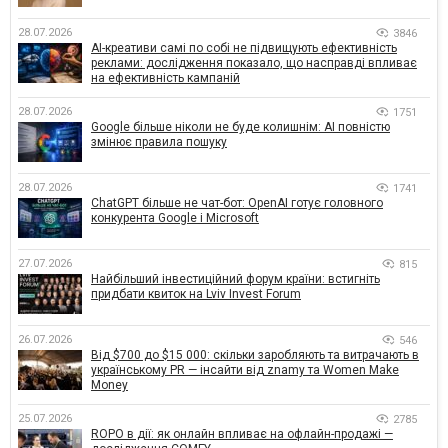
28.07.2026
3846
AI-креативи самі по собі не підвищують ефективність
реклами: дослідження показало, що насправді впливає
на ефективність кампаній
28.07.2026
1751
Google більше ніколи не буде колишнім: AI повністю
змінює правила пошуку
28.07.2026
1741
ChatGPT більше не чат-бот: OpenAI готує головного
конкурента Google і Microsoft
27.07.2026
815
Найбільший інвестиційний форум країни: встигніть
придбати квиток на Lviv Invest Forum
26.07.2026
546
Від $700 до $15 000: скільки заробляють та витрачають в
українському PR — інсайти від znamy та Women Make
Money
25.07.2026
2785
ROPO в дії: як онлайн впливає на офлайн-продажі —