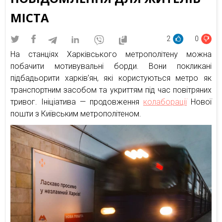
МІСТА
2
0
На станціях Харківського метрополітену можна
побачити мотивувальні борди. Вони покликані
підбадьорити харків’ян, які користуються метро як
транспортним засобом та укриттям під час повітряних
тривог. Ініціатива — продовження
колаборації
Нової
пошти з Київським метрополітеном.