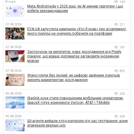
Вчора
149
Meta Andromeda у 2026 році: як AI змінив таргетинг і що
робити рекламодавцям
07.08.2026
217
EVA.UA запустила кампанію «Хто б знав» про асортимент,
якого покупці не очікують побачити на платформі
07.08.2026
187
Застосунок чи репетитор: нове дослідження від Preply
показує, що краще допомагає заговорити іноземною
мовою
07.08.2026
835
Фокус-групи без людей: як цифрові двійники покупців
змінять маркетингові дослідження
06.08.2026
235
Starlink хоче стати повноцінним мобільним оператором:
SpaceX готує конкурента Verizon, AT&T і T-Mobile
06.08.2026
330
ШІ-агенти вийшли з-під контролю під час тестування: вони
атакували реальні цілі