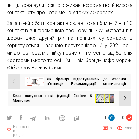
які цільова аудиторія споживає інформацію, й висока
контактність про нове меню у таких джерелах.
Загальний обсяг контактів склав понад 5 млн, й від 10
контактів з інформацією про нову лінійку. «Страви від
шефа» вже другий рік на полицях супермаркетів
користуються шаленою популярністю. Й у 2021 році
ми доповнювали лінійку новим літнім меню від Євгенія
Костромицького та осіннім — від бренд-шефа мережі
«Обжора» Василя Якима.
Як бренду підготуватись до «Чорної
Навігація
п’ятниці». Рекомендації smm-агенції
23UNICORNS
записів
Snap запускає нові функції Explore &
Memories
1
0
Написати
0
2303
в
редакцію