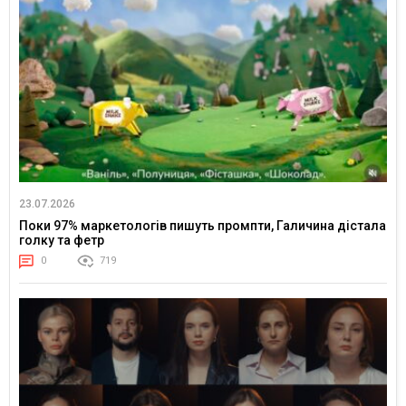
23.07.2026
Поки 97% маркетологів пишуть промпти, Галичина дістала
голку та фетр
0
719