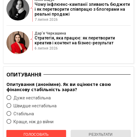
Чому інфлюенс-кампанії зливають бюджети
і як перетворити співпрацю з блогерами на
реальні продажі
7 липня 2026
Дарʼя Черкашина
Стратегія, яка працює: як перетворити
креатив і контент на бізнес-результат
6 липня 2026
ОПИТУВАННЯ
Опитування (анонімне). Як ви оцінюєте свою
фінансову стабільність зараз?
Дуже нестабільна
Швидше нестабільна
Cтабільна
Краще, ніж до війни
ГОЛОСОВАТЬ
РЕЗУЛЬТАТИ