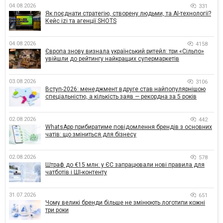
04.08.2026
331
Як поєднати стратегію, створену людьми, та AI-технології?
Кейс izi та агенції SHOTS
04.08.2026
4158
Європа знову визнала український ритейл: три «Сільпо»
увійшли до рейтингу найкращих супермаркетів
03.08.2026
3106
Вступ-2026: менеджмент вдруге став найпопулярнішою
спеціальністю, а кількість заяв — рекордна за 5 років
02.08.2026
442
WhatsApp прибиратиме повідомлення брендів з основних
чатів: що зміниться для бізнесу
02.08.2026
578
Штраф до €15 млн: у ЄС запрацювали нові правила для
чатботів і ШІ-контенту
31.07.2026
651
Чому великі бренди більше не змінюють логотипи кожні
три роки