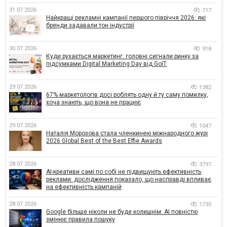
31.07.2026
717
Найкращі рекламні кампанії першого півріччя 2026: які
бренди задавали тон індустрії
30.07.2026
918
Куди рухається маркетинг: головні сигнали ринку за
підсумками Digital Marketing Day від GoIT
29.07.2026
1382
67% маркетологів досі роблять одну й ту саму помилку,
хоча знають, що вона не працює
29.07.2026
1047
Наталія Морозова стала членкинею міжнародного журі
2026 Global Best of the Best Effie Awards
28.07.2026
3797
AI-креативи самі по собі не підвищують ефективність
реклами: дослідження показало, що насправді впливає
на ефективність кампаній
28.07.2026
1735
Google більше ніколи не буде колишнім: AI повністю
змінює правила пошуку