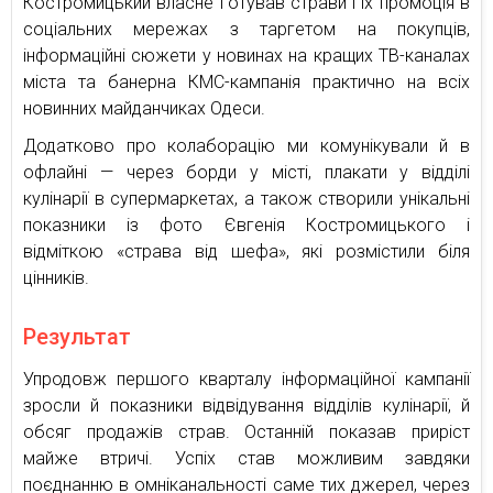
Костромицький власне готував страви і їх промоція в
соціальних мережах з таргетом на покупців,
інформаційні сюжети у новинах на кращих ТВ-каналах
міста та банерна КМС-кампанія практично на всіх
новинних майданчиках Одеси.
Додатково про колаборацію ми комунікували й в
офлайні — через борди у місті, плакати у відділі
кулінарії в супермаркетах, а також створили унікальні
показники із фото Євгенія Костромицького і
відміткою «страва від шефа», які розмістили біля
цінників.
Результат
Упродовж першого кварталу інформаційної кампанії
зросли й показники відвідування відділів кулінарії, й
обсяг продажів страв. Останній показав приріст
майже втричі. Успіх став можливим завдяки
поєднанню в омніканальності саме тих джерел, через