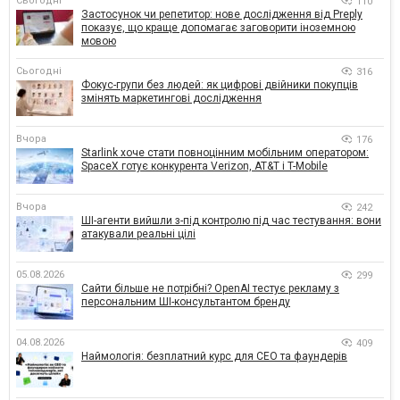
Сьогодні
110
Застосунок чи репетитор: нове дослідження від Preply
показує, що краще допомагає заговорити іноземною
мовою
Сьогодні
316
Фокус-групи без людей: як цифрові двійники покупців
змінять маркетингові дослідження
Вчора
176
Starlink хоче стати повноцінним мобільним оператором:
SpaceX готує конкурента Verizon, AT&T і T-Mobile
Вчора
242
ШІ-агенти вийшли з-під контролю під час тестування: вони
атакували реальні цілі
05.08.2026
299
Сайти більше не потрібні? OpenAI тестує рекламу з
персональним ШІ-консультантом бренду
04.08.2026
409
Наймологія: безплатний курс для CEO та фаундерів