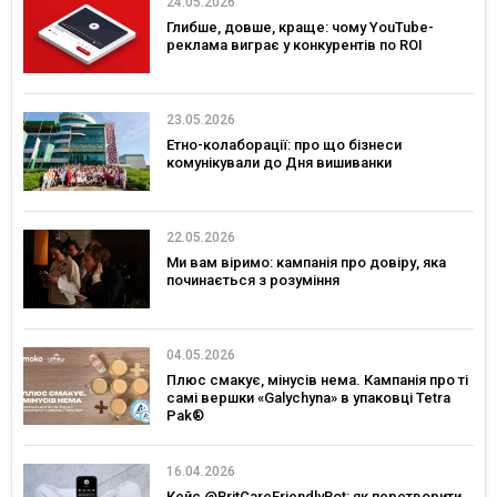
24.05.2026
Глибше, довше, краще: чому YouTube-
реклама виграє у конкурентів по ROI
23.05.2026
Етно-колаборації: про що бізнеси
комунікували до Дня вишиванки
22.05.2026
Ми вам віримо: кампанія про довіру, яка
починається з розуміння
04.05.2026
Плюс смакує, мінусів нема. Кампанія про ті
самі вершки «Galychyna» в упаковці Tetra
Pak®
16.04.2026
Кейс @BritCareFriendlyBot: як перетворити