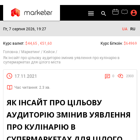
Пт, 7 серпня 2026, 19:27
UA
RU
Курс валют:
$44,65 , €51,60
Курс Біткоїн:
$64969
Головна
Маркетинг
Кейси
Як інсайт про цільову аудиторію змінив уявлення про кулінарію в
супермаркетах для цілого міста
17.11.2021
0
2303
Час читання: 2.3 хв.
ЯК ІНСАЙТ ПРО ЦІЛЬОВУ
АУДИТОРІЮ ЗМІНИВ УЯВЛЕННЯ
ПРО КУЛІНАРІЮ В
СУПЕРМАРКЕТАХ ДЛЯ ЦІЛОГО