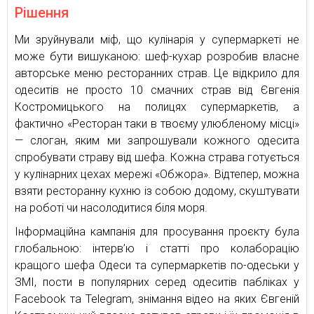
Рішення
Ми зруйнували міф, що кулінарія у супермаркеті не
може бути вишуканою: шеф-кухар розробив власне
авторське меню ресторанних страв. Це відкрило для
одеситів не просто 10 смачних страв від Євгенія
Костромицького на полицях супермаркетів, а
фактично «Ресторан таки в твоєму улюбленому місці»
— слоган, яким ми запрошували кожного одесита
спробувати страву від шефа. Кожна страва готується
у кулінарних цехах мережі «Обжора». Відтепер, можна
взяти ресторанну кухню із собою додому, скуштувати
на роботі чи насолодитися біля моря.
Інформаційна кампанія для просування проєкту була
глобальною: інтерв’ю і статті про колаборацію
кращого шефа Одеси та супермаркетів по-одеськи у
ЗМІ, пости в популярних серед одеситів пабліках у
Facebook та Telegram, знімання відео на яких Євгеній