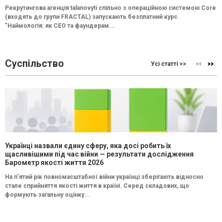
Рекрутингова агенція talanovyti спільно з операційною системою Core
(входять до групи FRACTAL) запускають безплатний курс
"Наймологія: як СEO та фаундерам...
Суспільство
Усі статті >>
Українці назвали єдину сферу, яка досі робить їх
щасливішими під час війни — результати дослідження
Барометр якості життя 2026
На п’ятий рік повномасштабної війни українці зберігають відносно
стале сприйняття якості життя в країні. Серед складових, що
формують загальну оцінку...