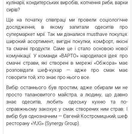
кулінарії, кондитерських виробів, копчення риби, варки
сирів?
Ще на початку співпраці ми провели соціологічне
дослідження, в якому запитали одеситів про
супермаркет мрії. Так ми дізналися musthave покупця:
широкий асортимент, вигідні покупки, комфорт, якісні
та смачні продукти. Саме це і стало основою нової
комунікації. У команди «ВАРТО» народилася ідея: про
смачні страви, які створені в мережі «Обжора» має
розповідати шеф-кухар — адже про смак має
говорити той, хто знає про нього все.
Вибір останнього був простим, адже обирали ми не
просто талановитого майстра, а людину, що давно
знає одеситів, любить одеську кухню та по-
справжньому закохує у смак створених ним страв. І
вибір був однозначним — Євгеній Костромицький, шеф
ресторану «YUG» (Synergy Group).