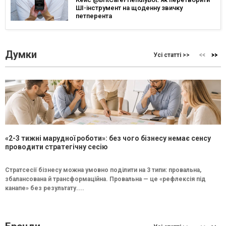
ШІ-інструмент на щоденну звичку
петперента
Думки
Усі статті >>
«2-3 тижні марудної роботи»: без чого бізнесу немає сенсу
проводити стратегічну сесію
Стратсесії бізнесу можна умовно поділити на 3 типи: провальна,
збалансована й трансформаційна. Провальна — це «рефлексія під
канапе» без результату....