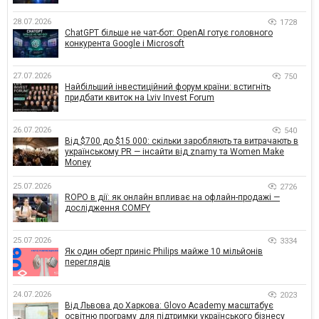
28.07.2026
1728
ChatGPT більше не чат-бот: OpenAI готує головного
конкурента Google і Microsoft
27.07.2026
750
Найбільший інвестиційний форум країни: встигніть
придбати квиток на Lviv Invest Forum
26.07.2026
540
Від $700 до $15 000: скільки заробляють та витрачають в
українському PR — інсайти від znamy та Women Make
Money
25.07.2026
2726
ROPO в дії: як онлайн впливає на офлайн-продажі —
дослідження COMFY
25.07.2026
3334
Як один оберт приніс Philips майже 10 мільйонів
переглядів
24.07.2026
2023
Від Львова до Харкова: Glovo Academy масштабує
освітню програму для підтримки українського бізнесу