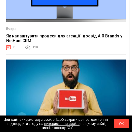
Вчора
Як налаштувати процеси для агенції: досвід AIR Brands у
NetHunt CRM
0
190
Цей сайт використовує cookie. Щоб закрити це повідомлення
і підтвердити згоду на
використання cookie
на цьому сайті,
ОК
натисніть кнопку "Ок".
24.02.2026