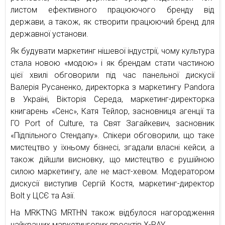
листом ефективного працюючого бренду від
держави, а також, як створити працюючий бренд для
державної установи.
Як будувати маркетинг нішевої індустрії, чому культура
стала новою «модою» і як брендам стати частиною
цієї хвилі обговорили під час панельної дискусії
Валерія Русаненко, директорка з маркетингу Pandora
в Україні, Вікторія Середа, маркетинг-директорка
книгарень «Сенс», Катя Тейлор, засновниця агенції та
ГО Port of Culture, та Свят Загайкевич, засновник
«Підпільного Стендапу». Спікери обговорили, що таке
мистецтво у їхньому бізнесі, згадали власні кейси, а
також дійшли висновку, що мистецтво є рушійною
силою маркетингу, але не маст-хевом. Модератором
дискусії виступив Сергій Костя, маркетинг-директор
Bolt у ЦСЄ та Азії.
На MRKTNG MRTHN також відбулося нагородження
найкращих маркетингових проєктів X-RAY.