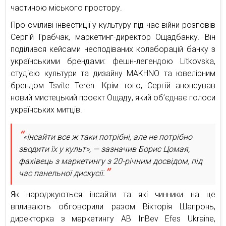
частиною міського простору.
Про сміливі інвестиції у культуру під час війни розповів
Сергій Грабчак, маркетинг-директор Ощадбанку. Він
поділився кейсами несподіваних колаборацій банку з
українськими брендами: фешн-легендою Litkovska,
студією культури та дизайну MAKHNO та ювелірним
брендом Tsvite Teren. Крім того, Сергій анонсував
новий мистецький проєкт Ощаду, який об’єднає голоси
українських митців.
«Інсайти все ж таки потрібні, але не потрібно
зводити їх у культ», — зазначив Борис Цомая,
фахівець з маркетингу з 20-річним досвідом, під
час панельної дискусії.
Як народжуються інсайти та які чинники на це
впливають обговорили разом Вікторія Шапронь,
директорка з маркетингу AB InBev Efes Ukraine,