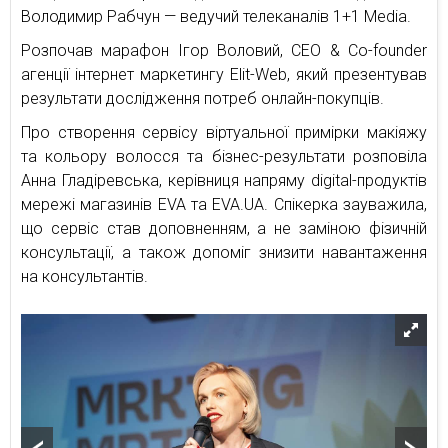
Володимир Рабчун — ведучий телеканалів 1+1 Media.
Розпочав марафон Ігор Воловий, CEO & Co-founder
агенції інтернет маркетингу Elit-Web, який презентував
результати дослідження потреб онлайн-покупців.
Про створення сервісу віртуальної примірки макіяжу
та кольору волосся та бізнес-результати розповіла
Анна Гладіревська, керівниця напряму digital-продуктів
мережі магазинів EVA та EVA.UA. Спікерка зауважила,
що сервіс став доповненням, а не заміною фізичній
консультації, а також допоміг знизити навантаження
на консультантів.