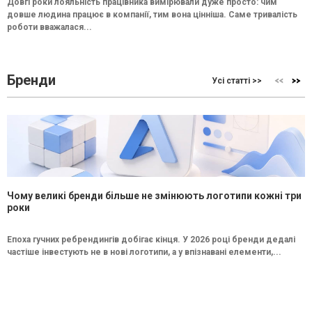
Довгі роки лояльність працівника вимірювали дуже просто: чим
довше людина працює в компанії, тим вона цінніша. Саме тривалість
роботи вважалася...
Бренди
Усі статті >>
Чому великі бренди більше не змінюють логотипи кожні три
роки
Епоха гучних ребрендингів добігає кінця. У 2026 році бренди дедалі
частіше інвестують не в нові логотипи, а у впізнавані елементи,...