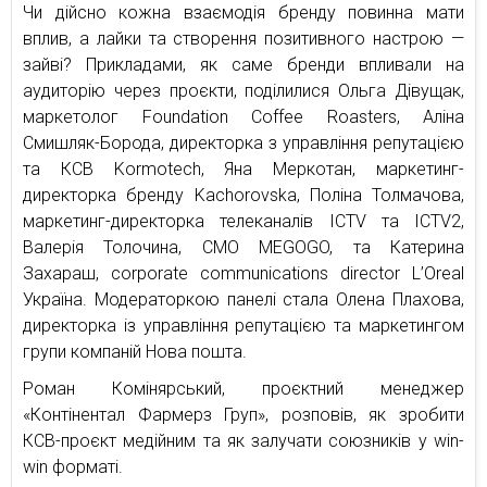
Чи дійсно кожна взаємодія бренду повинна мати
вплив, а лайки та створення позитивного настрою —
зайві? Прикладами, як саме бренди впливали на
аудиторію через проєкти, поділилися Ольга Дівущак,
маркетолог Foundation Coffee Roasters, Аліна
Смишляк-Борода, директорка з управління репутацією
та КСВ Kormotech, Яна Меркотан, маркетинг-
директорка бренду Kachorovska, Поліна Толмачова,
маркетинг-директорка телеканалів ICTV та ICTV2,
Валерія Толочина, CMO MEGOGO, та Катерина
Захараш, corporate communications director L’Oreal
Україна. Модераторкою панелі стала Олена Плахова,
директорка із управління репутацією та маркетингом
групи компаній Нова пошта.
Роман Комінярський, проєктний менеджер
«Контінентал Фармерз Груп», розповів, як зробити
КСВ-проєкт медійним та як залучати союзників у win-
win форматі.