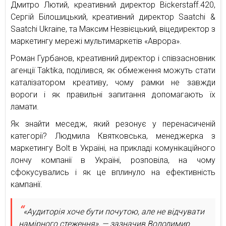
Дмитро Лютий, креативний директор Bickerstaff.420,
Сергій Білошицький, креативний директор Saatchi &
Saatchi Ukraine, та Максим Незвієцький, віцедиректор з
маркетингу мережі мультимаркетів «Аврора».
Роман Гурбанов, креативний директор і співзасновник
агенції Taktika, поділився, як обмеження можуть стати
каталізатором креативу, чому рамки не завжди
вороги і як правильні запитання допомагають їх
ламати.
Як знайти меседж, який резонує у перенасиченій
категорії? Людмила Квятковська, менеджерка з
маркетингу Bolt в Україні, на прикладі комунікаційного
лончу компанії в Україні, розповіла, на чому
сфокусувались і як це вплинуло на ефективність
кампанії.
«Аудиторія хоче бути почутою, але не відчувати
намірного стеження», — зазначив Володимир