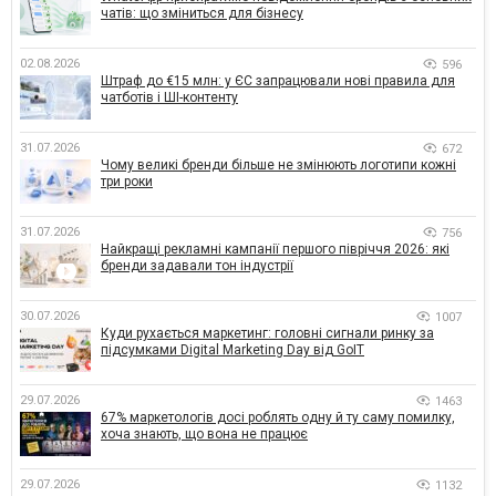
чатів: що зміниться для бізнесу
02.08.2026
596
Штраф до €15 млн: у ЄС запрацювали нові правила для
чатботів і ШІ-контенту
31.07.2026
672
Чому великі бренди більше не змінюють логотипи кожні
три роки
31.07.2026
756
Найкращі рекламні кампанії першого півріччя 2026: які
бренди задавали тон індустрії
30.07.2026
1007
Куди рухається маркетинг: головні сигнали ринку за
підсумками Digital Marketing Day від GoIT
29.07.2026
1463
67% маркетологів досі роблять одну й ту саму помилку,
хоча знають, що вона не працює
29.07.2026
1132