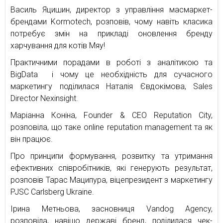
Василь Яцишин, директор з управління масмаркет-
брендами Kormotech, розповів, чому навіть класика
потребує змін на прикладі оновлення бренду
харчування для котів Мяу!
Практичними порадами в роботі з аналітикою та
BigData і чому це необхідність для сучасного
маркетингу поділилася Наталія Євдокімова, Sales
Director Nexinsight.
Маріанна Коніна, Founder & CEO Reputation City,
розповіла, що таке online reputation management та як
він працює.
Про принципи формування, розвитку та утримання
ефективних співробітників, які генерують результат,
розповів Тарас Маципура, віцепрезидент з маркетингу
PJSC Carlsberg Ukraine.
Ірина Метньова, засновниця Vandog Agency,
розповіла, навіщо державі бренд, поділилася чек-