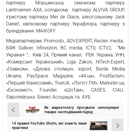
партнеру Моршинська, смачному партнеру
Lantmännen AХА, солодкому партнеру ALVIVA GROUP,
ігристому партнеру Mer de Glace, алкогольному Jack
Daniel’, квітковому партнеру Украфлора, партнеру з
брендування MAIKOFF.
Медіапартнерам: Promodo, ADV.EXPERT, Reclen media,
БФК Gulliver, Infoviizion, BC media, ICTV, ICTV2, “Ми
Україна+ ”, Київ 24, Прямий канал, РБК Україна, УНН,
«Комерсант Український», Liga Zakon, HiTech.Expert,
«Главком», «Ділова столиця», xsport, Burda Media
Ukraine, PaySpace Magazine, «44.ua», Postfactum,
«Перший бізнесовий», TrueUA, «Логіст FM», Marketer.ua,
«Економіст», Founder, «ШоТам», CASES, CIAU,
Європейська Бізнес Асоціація, та АУБ.
Як маркетологу просувати непопулярні
Навігація
товари: несподіваний підхід
записів
14 правил YouTube Shorts, які знають лише
практики