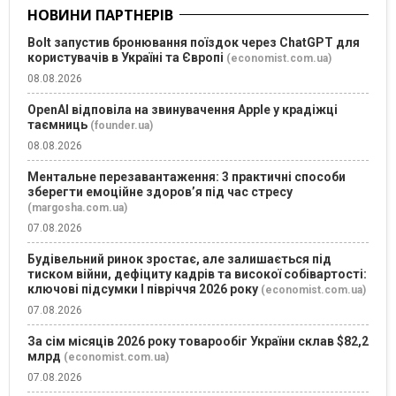
НОВИНИ ПАРТНЕРІВ
Bolt запустив бронювання поїздок через ChatGPT для
користувачів в Україні та Європі
(economist.com.ua)
08.08.2026
OpenAI відповіла на звинувачення Apple у крадіжці
таємниць
(founder.ua)
08.08.2026
Ментальне перезавантаження: 3 практичні способи
зберегти емоційне здоров’я під час стресу
(margosha.com.ua)
07.08.2026
Будівельний ринок зростає, але залишається під
тиском війни, дефіциту кадрів та високої собівартості:
ключові підсумки І півріччя 2026 року
(economist.com.ua)
07.08.2026
За сім місяців 2026 року товарообіг України склав $82,2
млрд
(economist.com.ua)
07.08.2026