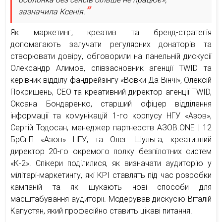
зазначила Ксенія.
Як маркетинг, креатив та бренд-стратегія
допомагають залучати регулярних донаторів та
створювати довіру, обговорили на панельній дискусії
Олександр Алимов, співзасновник агенції TWID та
керівник відділу фандрейзінгу «Вовки Да Вінчі», Олексій
Покришень, CEO та креативний директор агенції TWID,
Оксана Бондаренко, старший офіцер відділення
інформації та комунікацій 1-го корпусу НГУ «Азов»,
Сергій Тодосан, менеджер партнерств АЗОВ.ONE | 12
БрСпП «Азов» НГУ, та Олег Шульга, креативний
директор 20-го окремого полку безпілотних систем
«К-2». Спікери поділилися, як визначати аудиторію у
мілітарі-маркетингу, які KPI ставлять під час розробки
кампаній та як шукають нові способи для
масштабування аудиторії. Модерував дискусію Віталій
Капустян, який професійно ставить цікаві питання.