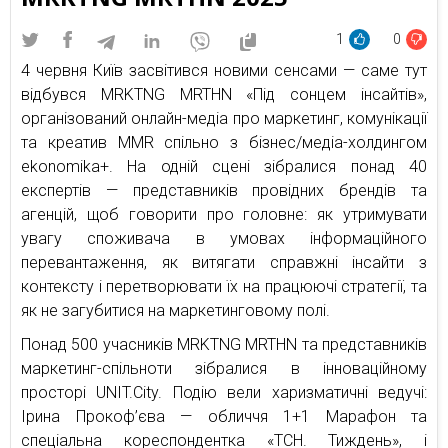
1
0
4 червня Київ засвітився новими сенсами — саме тут
відбувся MRKTNG MRTHN «Під сонцем інсайтів»,
організований онлайн-медіа про маркетинг, комунікації
та креатив MMR спільно з бізнес/медіа-холдингом
ekonomika+. На одній сцені зібралися понад 40
експертів — представників провідних брендів та
агенцій, щоб говорити про головне: як утримувати
увагу споживача в умовах інформаційного
перевантаження, як витягати справжні інсайти з
контексту і перетворювати їх на працюючі стратегії, та
як не загубитися на маркетинговому полі.
Понад 500 учасників MRKTNG MRTHN та представників
маркетинг-спільноти зібралися в інноваційному
просторі UNIT.City. Подію вели харизматичні ведучі:
Ірина Прокоф’єва — обличчя 1+1 Марафон та
спеціальна кореспондентка «ТСН. Тиждень», і