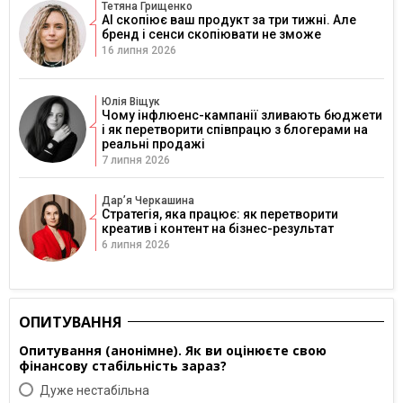
Тетяна Грищенко
AI скопіює ваш продукт за три тижні. Але
бренд і сенси скопіювати не зможе
16 липня 2026
Юлія Віщук
Чому інфлюенс-кампанії зливають бюджети
і як перетворити співпрацю з блогерами на
реальні продажі
7 липня 2026
Дарʼя Черкашина
Стратегія, яка працює: як перетворити
креатив і контент на бізнес-результат
6 липня 2026
ОПИТУВАННЯ
Опитування (анонімне). Як ви оцінюєте свою
фінансову стабільність зараз?
Дуже нестабільна