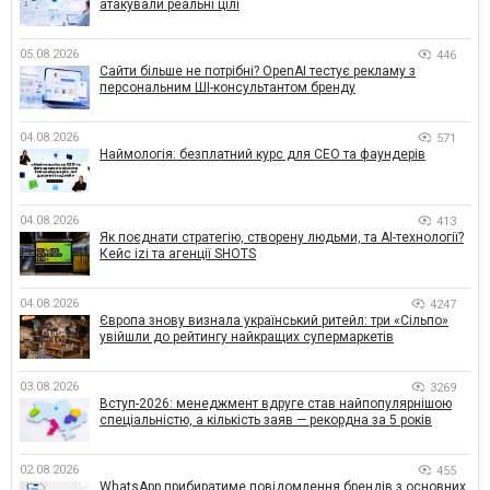
атакували реальні цілі
05.08.2026
446
Сайти більше не потрібні? OpenAI тестує рекламу з
персональним ШІ-консультантом бренду
04.08.2026
571
Наймологія: безплатний курс для CEO та фаундерів
04.08.2026
413
Як поєднати стратегію, створену людьми, та AI-технології?
Кейс izi та агенції SHOTS
04.08.2026
4247
Європа знову визнала український ритейл: три «Сільпо»
увійшли до рейтингу найкращих супермаркетів
03.08.2026
3269
Вступ-2026: менеджмент вдруге став найпопулярнішою
спеціальністю, а кількість заяв — рекордна за 5 років
02.08.2026
455
WhatsApp прибиратиме повідомлення брендів з основних