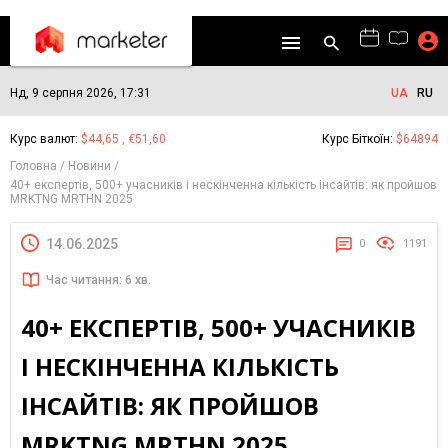
Нд, 9 серпня 2026, 17:31
UA
RU
Курс валют:
$44,65 , €51,60
Курс Біткоїн:
$64894
Головна
Новини
40+ експертів, 500+ учасників і нескінченна кількість інсайтів: як пройшов
MRKTNG MRTHN 2025
14.06.2025
0
1191
Час читання: 6 хв.
40+ ЕКСПЕРТІВ, 500+ УЧАСНИКІВ
І НЕСКІНЧЕННА КІЛЬКІСТЬ
ІНСАЙТІВ: ЯК ПРОЙШОВ
MRKTNG MRTHN 2025