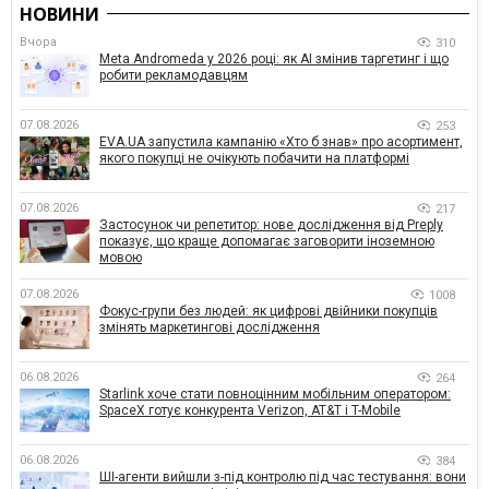
НОВИНИ
Вчора
310
Meta Andromeda у 2026 році: як AI змінив таргетинг і що
робити рекламодавцям
07.08.2026
253
EVA.UA запустила кампанію «Хто б знав» про асортимент,
якого покупці не очікують побачити на платформі
07.08.2026
217
Застосунок чи репетитор: нове дослідження від Preply
показує, що краще допомагає заговорити іноземною
мовою
07.08.2026
1008
Фокус-групи без людей: як цифрові двійники покупців
змінять маркетингові дослідження
06.08.2026
264
Starlink хоче стати повноцінним мобільним оператором:
SpaceX готує конкурента Verizon, AT&T і T-Mobile
06.08.2026
384
ШІ-агенти вийшли з-під контролю під час тестування: вони