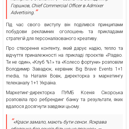
Горшков, Сhief Сommercial Officer в Admixer
Advertising.
Під час свого виступу він поділився принципами
побудови рекламних оголошень та прикладами
стратегій для персоналізованого креативу.
Про створення контенту, який дарує надію, тепло та
відчуття приналежності на прикладі проєктів «Різдво.
Ти не один», «Клуб %1» та «Колесо фортуни» розповіли
Володимир Завадюк, керівник Big Brave Events 1+1
media, та Наталія Вовк, директорка з маркетингу
телеканалу 1+1 Україна.
Маркетинг-директорка ПУМБ Ксенія Сікорська
розповіла про ребрендинг банку та результати, яких
вдалося досягнути завдяки цьому.
«Краси замало, мають бути сенси. Яскрава
оболонка без сенсів більше не працює», —