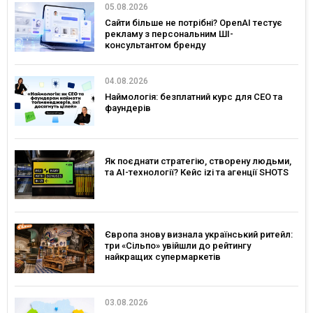
05.08.2026
Сайти більше не потрібні? OpenAI тестує
рекламу з персональним ШІ-
консультантом бренду
04.08.2026
Наймологія: безплатний курс для CEO та
фаундерів
Як поєднати стратегію, створену людьми,
та AI-технології? Кейс izi та агенції SHOTS
Європа знову визнала український ритейл:
три «Сільпо» увійшли до рейтингу
найкращих супермаркетів
03.08.2026