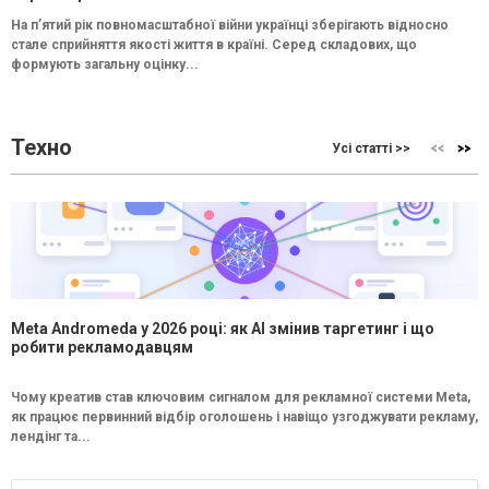
На п’ятий рік повномасштабної війни українці зберігають відносно
стале сприйняття якості життя в країні. Серед складових, що
формують загальну оцінку...
Техно
Усі статті >>
Meta Andromeda у 2026 році: як AI змінив таргетинг і що
робити рекламодавцям
Чому креатив став ключовим сигналом для рекламної системи Meta,
як працює первинний відбір оголошень і навіщо узгоджувати рекламу,
лендінг та...