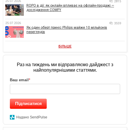
25.07.2026
2815
ROPO в дії: як онлайн впливає на офлайн-продажі —
дослідження COMFY
25.07.2026
3559
Як один оберт приніс Philips майже 10 мільйонів
переглядів
БІЛЬШЕ
Раз на тиждень ми відправляємо дайджест з
найпопулярнішими статтями.
Ваш email
*
Підписатися
Надано SendPulse