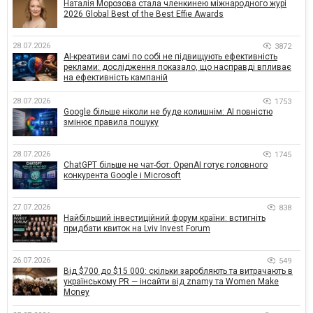
Наталія Морозова стала членкинею міжнародного журі
2026 Global Best of the Best Effie Awards
28.07.2026
3872
AI-креативи самі по собі не підвищують ефективність
реклами: дослідження показало, що насправді впливає
на ефективність кампаній
28.07.2026
1753
Google більше ніколи не буде колишнім: AI повністю
змінює правила пошуку
28.07.2026
1745
ChatGPT більше не чат-бот: OpenAI готує головного
конкурента Google і Microsoft
27.07.2026
838
Найбільший інвестиційний форум країни: встигніть
придбати квиток на Lviv Invest Forum
26.07.2026
549
Від $700 до $15 000: скільки заробляють та витрачають в
українському PR — інсайти від znamy та Women Make
Money