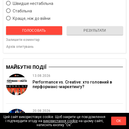
Швидше нестабільна
Cтабільна
Краще, ніж до війни
ГОЛОСОВАТЬ
РЕЗУЛЬТАТИ
Залишити коментар
Архів опитувань
МАЙБУТНІ ПОДІЇ
13.08.2026
Performance vs. Creative: хто головний в
перформанс-маркетингу?
20.08.2026
Цей сайт використовує cookie. Щоб закрити це повідомлення
InvestFest 2026: найбільша онлайн-
і підтвердити згоду на
використання cookie
на цьому сайті,
ОК
конференція про інвестиції
натисніть кнопку "Ок".