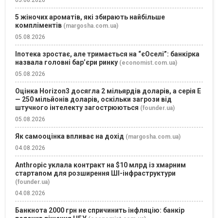
05.08.2026
5 жіночих ароматів, які збирають найбільше
компліментів
(margosha.com.ua)
05.08.2026
Іпотека зростає, але тримається на “єОселі”: банкірка
назвала головні бар’єри ринку
(economist.com.ua)
05.08.2026
Оцінка Horizon3 досягла 2 мільярдів доларів, а серія E
— 250 мільйонів доларів, оскільки загрози від
штучного інтелекту загострюються
(founder.ua)
05.08.2026
Як самооцінка впливає на дохід
(margosha.com.ua)
04.08.2026
Anthropic уклала контракт на $10 млрд із хмарним
стартапом для розширення ШІ-інфраструктури
(founder.ua)
04.08.2026
Банкнота 2000 грн не спричинить інфляцію: банкір