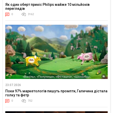
Як один оберт приніс Philips майже 10 мільйонів
переглядів
0
3162
23.07.2026
Поки 97% маркетологів пишуть промпти, Галичина дістала
голку та фетр
0
702