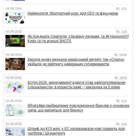
04.08.2026
276
Наймологія: безплатний курс для CEO та фаундерів
04.08.2026
239
Як поєднати стратегію, створену людьми, та AI-технології?
Кейс izi та агенції SHOTS
04.08.2026
3398
Європа знову визнала український ритейл: три «Сільпо»
увійшли до рейтингу найкращих супермаркетів
03.08.2026
2890
Вступ-2026: менеджмент вдруге став найпопулярнішою
спеціальністю, а кількість заяв — рекордна за 5 років
02.08.2026
420
WhatsApp прибиратиме повідомлення брендів з основних
чатів: що зміниться для бізнесу
02.08.2026
554
Штраф до €15 млн: у ЄС запрацювали нові правила для
чатботів і ШІ-контенту