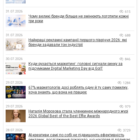
31.07.2026
615
Чому великі бренди більше не змінюють логотипи кожні
три роки
31.07.2026
688
Найкращі рекламні кампанії першого півріччя 2026: які
бренди задавали тон індустрії
30.07.2026
846
Куди рухається маркетинг: головні сигнали ринку за
підсумками Digital Marketing Day від GoIT
29.07.2026
1284
67% маркетологів досі роблять одну й ту саму помилку,
хоча знають, що вона не працює
29.07.2026
979
Наталія Морозова стала членкинею міжнародного журі
2026 Global Best of the Best Effie Awards
28.07.2026
3729
AI-креативи самі по собі не підвищують ефективність
реклами: дослідження показало, що насправді впливає