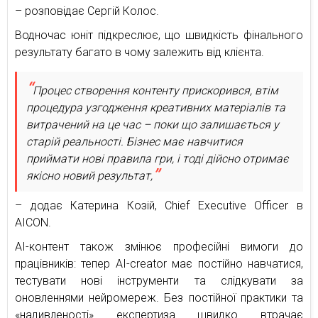
– розповідає Сергій Колос.
Водночас юніт підкреслює, що швидкість фінального
результату багато в чому залежить від клієнта.
Процес створення контенту прискорився, втім
процедура узгодження креативних матеріалів та
витрачений на це час – поки що залишається у
старій реальності. Бізнес має навчитися
приймати нові правила гри, і тоді дійсно отримає
якісно новий результат,
– додає Катерина Козій, Chief Executive Officer в
AICON.
AI-контент також змінює професійні вимоги до
працівників: тепер AI-creator має постійно навчатися,
тестувати нові інструменти та слідкувати за
оновленнями нейромереж. Без постійної практики та
«надивленості» експертиза швидко втрачає