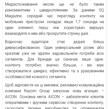
Медіаспоживання ніколи ще не було таким
різноманітним і швидкоплинним. За даними SQ
Magazine, середній час перегляду контенту на
мобільних пристроях складає лише 1,7 секунди на
один елемент, перш ніж користувач вирішує
взаємодіяти з ним або прокрутити стрічку далі.
Водночас аудиторія стає дедалі більш
диверсифікованою. Один універсальний ролик або
креатив уже не здатен задовольнити потреби всіх
сегментів. Для брендів це означає лише одне:
контенту потрібно значно більше, і він має
створюватися швидко, ефективно та з урахуванням
особливостей кожного сегмента.
Щоб відповісти на ці виклики, рекламно-комунікаційна
компанія Razom Group запускає нову агенцію –
AICON. Основна мета AICON – забезпечити клієнтів
оперативним і зручним сервісом створення контенту,
скоротити терміни виробництва та оптимізувати