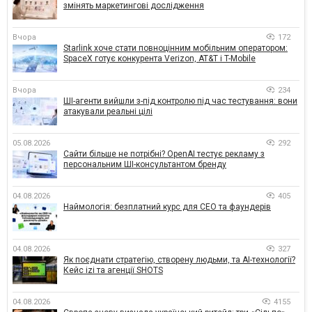
змінять маркетингові дослідження
Вчора
172
Starlink хоче стати повноцінним мобільним оператором:
SpaceX готує конкурента Verizon, AT&T і T-Mobile
Вчора
234
ШІ-агенти вийшли з-під контролю під час тестування: вони
атакували реальні цілі
05.08.2026
292
Сайти більше не потрібні? OpenAI тестує рекламу з
персональним ШІ-консультантом бренду
04.08.2026
405
Наймологія: безплатний курс для CEO та фаундерів
04.08.2026
327
Як поєднати стратегію, створену людьми, та AI-технології?
Кейс izi та агенції SHOTS
04.08.2026
4155