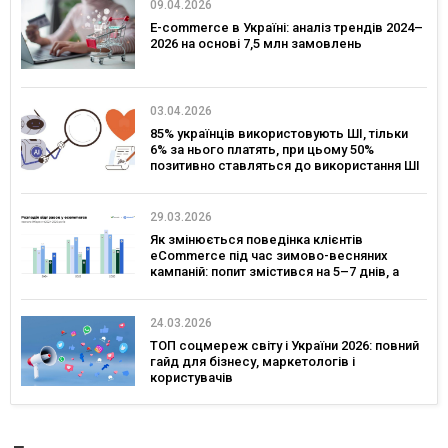
09.04.2026
E-commerce в Україні: аналіз трендів 2024–
2026 на основі 7,5 млн замовлень
03.04.2026
85% українців використовують ШІ, тільки
6% за нього платять, при цьому 50%
позитивно ставляться до використання ШІ
в сервісах брендів – дослідження Gradus
29.03.2026
Як змінюється поведінка клієнтів
eCommerce під час зимово-весняних
кампаній: попит змістився на 5–7 днів, а
ключовим днем для комунікацій став
четвер — дослідження eSputnik та Inweb
24.03.2026
ТОП соцмереж світу і України 2026: повний
гайд для бізнесу, маркетологів і
користувачів