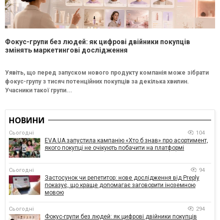
Фокус-групи без людей: як цифрові двійники покупців
змінять маркетингові дослідження
Уявіть, що перед запуском нового продукту компанія може зібрати
фокус-групу з тисяч потенційних покупців за декілька хвилин.
Учасники такої групи...
НОВИНИ
Сьогодні
104
EVA.UA запустила кампанію «Хто б знав» про асортимент,
якого покупці не очікують побачити на платформі
Сьогодні
94
Застосунок чи репетитор: нове дослідження від Preply
показує, що краще допомагає заговорити іноземною
мовою
Сьогодні
294
Фокус-групи без людей: як цифрові двійники покупців