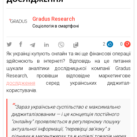
Gradus Research
Соціологія в смартфоні
2
0
Як українці купують онлайн та які ще фінансові операції
здійснюють в інтернеті? Відповідь на це питання
шукали аналітики дослідницької компанії Gradus
Research, провівши відповідне маркетингове
дослідження
серед українських диджитал-
користувачів.
“Зараз українське суспільство є максимально
диджиталізованим — і ця концепція постійного
“онлайну” проявляється в регулярному пошуку
актуальної інформації, “перевірці зв’язку” з
рідними в месенджерах та в купівлі товарів через