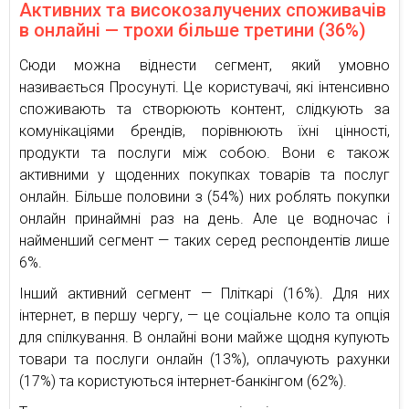
Активних та високозалучених споживачів
в онлайні — трохи більше третини (36%)
Сюди можна віднести сегмент, який умовно
називається Просунуті. Це користувачі, які інтенсивно
споживають та створюють контент, слідкують за
комунікаціями брендів, порівнюють їхні цінності,
продукти та послуги між собою. Вони є також
активними у щоденних покупках товарів та послуг
онлайн. Більше половини з (54%) них роблять покупки
онлайн принаймні раз на день. Але це водночас і
найменший сегмент — таких серед респондентів лише
6%.
Інший активний сегмент — Пліткарі (16%). Для них
інтернет, в першу чергу, — це соціальне коло та опція
для спілкування. В онлайні вони майже щодня купують
товари та послуги онлайн (13%), оплачують рахунки
(17%) та користуються інтернет-банкінгом (62%).