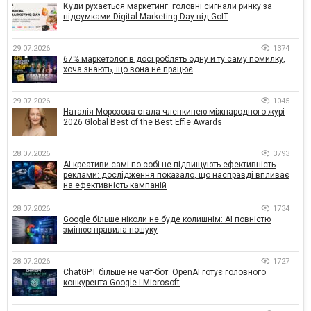
Куди рухається маркетинг: головні сигнали ринку за
підсумками Digital Marketing Day від GoIT
29.07.2026
1374
67% маркетологів досі роблять одну й ту саму помилку,
хоча знають, що вона не працює
29.07.2026
1045
Наталія Морозова стала членкинею міжнародного журі
2026 Global Best of the Best Effie Awards
28.07.2026
3793
AI-креативи самі по собі не підвищують ефективність
реклами: дослідження показало, що насправді впливає
на ефективність кампаній
28.07.2026
1734
Google більше ніколи не буде колишнім: AI повністю
змінює правила пошуку
28.07.2026
1727
ChatGPT більше не чат-бот: OpenAI готує головного
конкурента Google і Microsoft