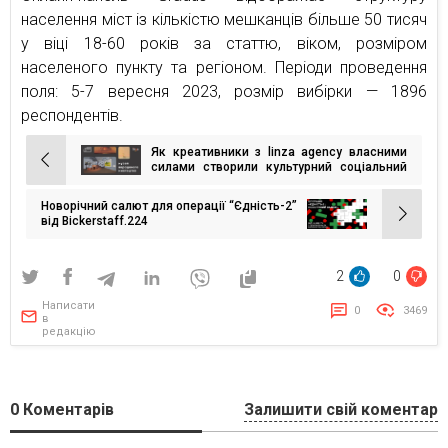
населення міст із кількістю мешканців більше 50 тисяч
у віці 18-60 років за статтю, віком, розміром
населеного пункту та регіоном. Періоди проведення
поля: 5-7 вересня 2023, розмір вибірки — 1896
респондентів.
Як креативники з linza agency власними
Навігація
силами створили культурний соціальний
проєкт у метавсесвіті та що з цього
записів
вийшло
Новорічний салют для операції “Єдність-2”
від Bickerstaff.224
2
0
Написати
0
3469
в
редакцію
0
Коментарів
Залишити свій коментар