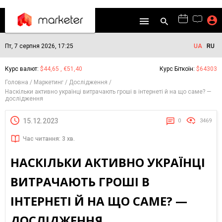
Пт, 7 серпня 2026, 17:25
UA
RU
Курс валют:
$44,65 , €51,40
Курс Біткоїн:
$64303
Головна
Маркетинг
Дослідження
Наскільки активно українці витрачають гроші в інтернеті й на що саме? —
дослідження
15.12.2023
0
3469
Час читання: 3 хв.
НАСКІЛЬКИ АКТИВНО УКРАЇНЦІ
ВИТРАЧАЮТЬ ГРОШІ В
ІНТЕРНЕТІ Й НА ЩО САМЕ? —
ДОСЛІДЖЕННЯ