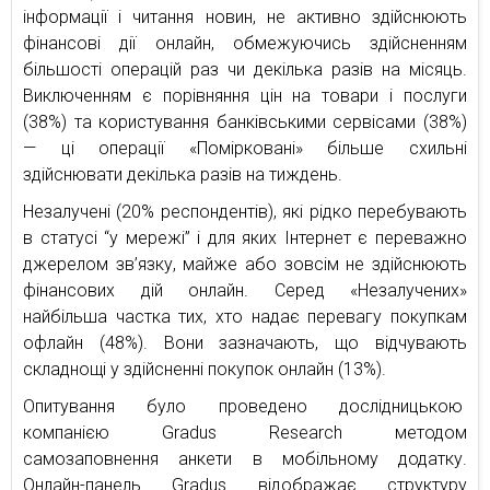
інформації і читання новин, не активно здійснюють
фінансові дії онлайн, обмежуючись здійсненням
більшості операцій раз чи декілька разів на місяць.
Виключенням є порівняння цін на товари і послуги
(38%) та користування банківськими сервісами (38%)
— ці операції «Помірковані» більше схильні
здійснювати декілька разів на тиждень.
Незалучені (20% респондентів), які рідко перебувають
в статусі “у мережі” і для яких Інтернет є переважно
джерелом зв’язку, майже або зовсім не здійснюють
фінансових дій онлайн. Серед «Незалучених»
найбільша частка тих, хто надає перевагу покупкам
офлайн (48%). Вони зазначають, що відчувають
складнощі у здійсненні покупок онлайн (13%).
Опитування було проведено дослідницькою
компанією Gradus Research методом
самозаповнення анкети в мобільному додатку.
Онлайн-панель Gradus відображає структуру