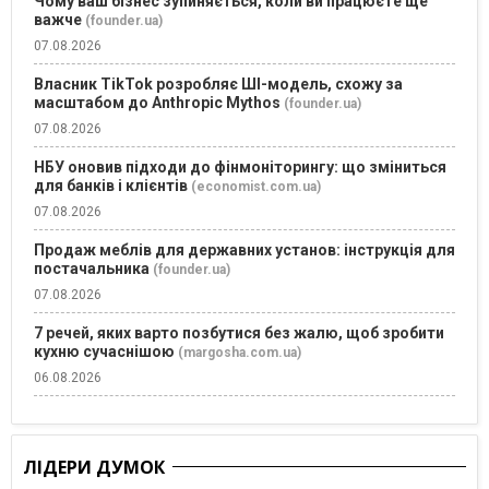
Чому ваш бізнес зупиняється, коли ви працюєте ще
важче
(founder.ua)
07.08.2026
Власник TikTok розробляє ШІ-модель, схожу за
масштабом до Anthropic Mythos
(founder.ua)
07.08.2026
НБУ оновив підходи до фінмоніторингу: що зміниться
для банків і клієнтів
(economist.com.ua)
07.08.2026
Продаж меблів для державних установ: інструкція для
постачальника
(founder.ua)
07.08.2026
7 речей, яких варто позбутися без жалю, щоб зробити
кухню сучаснішою
(margosha.com.ua)
06.08.2026
ЛІДЕРИ ДУМОК