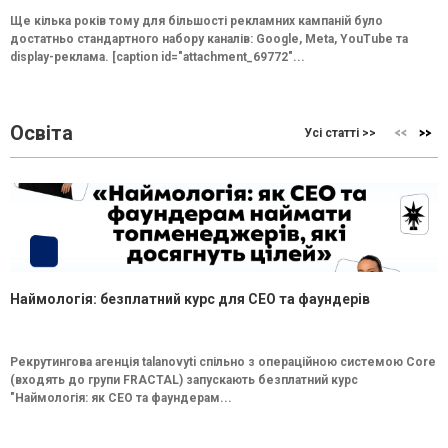
Ще кілька років тому для більшості рекламних кампаній було
достатньо стандартного набору каналів: Google, Meta, YouTube та
display-реклама. [caption id="attachment_69772"...
Освіта
Усі статті >>
Наймологія: безплатний курс для CEO та фаундерів
Рекрутингова агенція talanovyti спільно з операційною системою Core
(входять до групи FRACTAL) запускають безплатний курс
"Наймологія: як СEO та фаундерам...