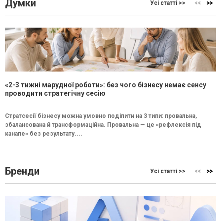
Думки
Усі статті >>
«2-3 тижні марудної роботи»: без чого бізнесу немає сенсу
проводити стратегічну сесію
Стратсесії бізнесу можна умовно поділити на 3 типи: провальна,
збалансована й трансформаційна. Провальна — це «рефлексія під
канапе» без результату....
Бренди
Усі статті >>