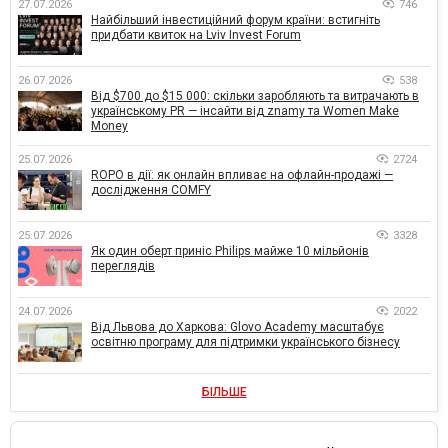
27.07.2026
746
Найбільший інвестиційний форум країни: встигніть
придбати квиток на Lviv Invest Forum
26.07.2026
538
Від $700 до $15 000: скільки заробляють та витрачають в
українському PR — інсайти від znamy та Women Make
Money
25.07.2026
2724
ROPO в дії: як онлайн впливає на офлайн-продажі —
дослідження COMFY
25.07.2026
3328
Як один оберт приніс Philips майже 10 мільйонів
переглядів
24.07.2026
2022
Від Львова до Харкова: Glovo Academy масштабує
освітню програму для підтримки українського бізнесу
БІЛЬШЕ