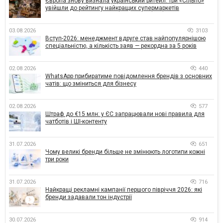
Європа знову визнала український ритейл: три «Сільпо»
увійшли до рейтингу найкращих супермаркетів
03.08.2026
3103
Вступ-2026: менеджмент вдруге став найпопулярнішою
спеціальністю, а кількість заяв — рекордна за 5 років
02.08.2026
440
WhatsApp прибиратиме повідомлення брендів з основних
чатів: що зміниться для бізнесу
02.08.2026
577
Штраф до €15 млн: у ЄС запрацювали нові правила для
чатботів і ШІ-контенту
31.07.2026
651
Чому великі бренди більше не змінюють логотипи кожні
три роки
31.07.2026
716
Найкращі рекламні кампанії першого півріччя 2026: які
бренди задавали тон індустрії
30.07.2026
914