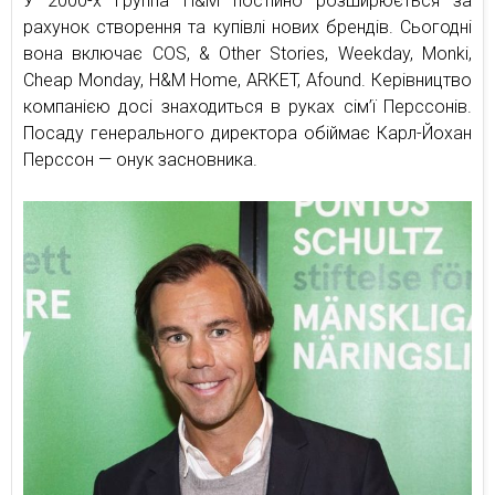
У 2000-х группа H&M постійно розширюється за
рахунок створення та купівлі нових брендів. Сьогодні
вона включає COS, & Other Stories, Weekday, Monki,
Cheap Monday, H&M Home, ARKET, Afound. Керівництво
компанією доcі знаходиться в руках сім’ї Перссонів.
Посаду генерального директора обіймає Карл-Йохан
Перссон — онук засновника.