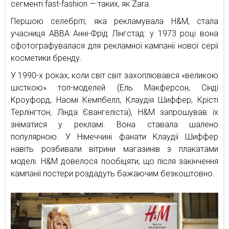
сегменті fast-fashion — таких, як Zara.
Першою селебріті, яка рекламувала H&M, стала
учасниця ABBA Анні-Фрід Лінгстад: у 1973 році вона
сфотографувалася для рекламної кампанії нової серії
косметики бренду.
У 1990-х роках, коли світ світ захоплювався «великою
шісткою» топ-моделей (Ель Макферсон, Сінді
Кроуфорд, Наомі Кемпбелл, Клаудія Шиффер, Крісті
Терлінгтон, Лінда Євангеліста), H&M запрошував їх
зніматися у рекламі. Вона ставала шалено
популярною. У Німеччині фанати Клаудії Шиффер
навіть розбивали вітрини магазинів з плакатами
моделі. H&M довелося пообіцяти, що після закінчення
кампанії постери роздадуть бажаючим безкоштовно.