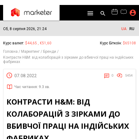
Сб, 8 серпня 2026, 21:24
UA
RU
Курс валют:
$44,65 , €51,60
Курс Біткоїн:
$65108
Головна
Маркетинг
Бренди
Контрасти H&M: від колаборацій з зірками до вбивчої праці на індійських
фабриках
07.08.2022
0
5454
Час читання: 9.3 хв.
КОНТРАСТИ H&M: ВІД
КОЛАБОРАЦІЙ З ЗІРКАМИ ДО
ВБИВЧОЇ ПРАЦІ НА ІНДІЙСЬКИХ
ФАБРИКАХ