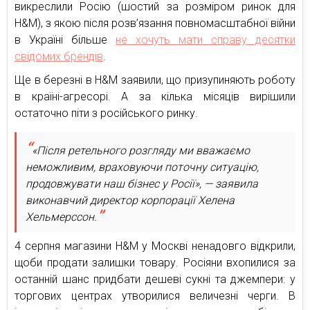
викреслили Росію (шостий за розміром ринок для
H&M), з якою після розв’язання повномасштабної війни
в Україні більше
не хочуть мати справу десятки
свідомих брендів
.
Ще в березні в H&M заявили, що призупиняють роботу
в країні-агресорі. А за кілька місяців вирішили
остаточно піти з російського ринку.
«Після ретельного розгляду ми вважаємо
неможливим, враховуючи поточну ситуацію,
продовжувати наш бізнес у Росії», — заявила
виконавчий директор корпорації Хелена
Хельмерссон.
4 серпня магазини H&M у Москві ненадовго відкрили,
щоби продати залишки товару. Росіяни вхопилися за
останній шанс придбати дешеві сукні та джемпери: у
торгових центрах утворилися величезні черги. В