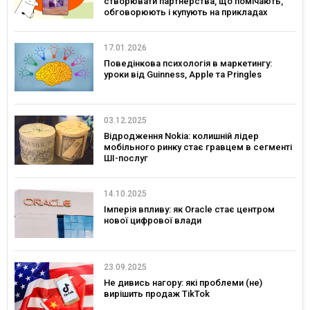
створювати партнерства, що помічають,
обговорюють і купують на прикладах
українських брендів
17.01.2026
Поведінкова психологія в маркетингу:
уроки від Guinness, Apple та Pringles
03.12.2025
Відродження Nokia: колишній лідер
мобільного ринку стає гравцем в сегменті
ШІ-послуг
14.10.2025
Імперія впливу: як Oracle стає центром
нової цифрової влади
23.09.2025
Не дивись нагору: які проблеми (не)
вирішить продаж TikTok