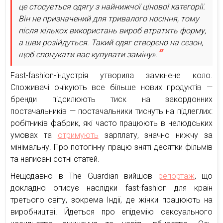
це стосується одягу з найнижчої цінової категорії.
Він не призначений для тривалого носіння, тому
після кількох використань вироб втратить форму,
а шви розійдуться. Такий одяг створено на сезон,
щоб спонукати вас купувати заміну».
Fast-fashion-індустрія утворила замкнене коло.
Споживачі очікують все більше нових продуктів —
бренди підсилюють тиск на закордонних
постачальників — постачальники тиснуть на підлеглих:
робітників фабрик, які часто працюють в нелюдських
умовах та
отримують
зарплату, значно нижчу за
мінімальну. Про потогінну працю зняті десятки фільмів
та написані сотні статей.
Нещодавно в The Guardian вийшов
репортаж
, що
докладно описує наслідки fast-fashion для країн
третього світу, зокрема Індії, де жінки працюють на
виробництві. Йдеться про епідемію сексуального