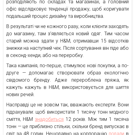
розподіляють по складах та магазинах, а головний
офіс відслідковує тенденції продажу, щоб коригувати
подальший процес дизайну та виробництва.
В результаті чи не кожного разу, коли клієнти заходять
до магазину, там з’являється новий одяг. Тим часом
старий можна здати у H&M, отримавши 15 відсотків
знижки на наступний чек. Після сортування він піде або
в секонд-хенди, або на переробку.
Така кампанія, по-перше, стимулює нові покупки, а по-
друге — допомагає створювати образ екологічно
свідомого бренду. Адже перероблена пряжа, як
кажуть кажуть в H&M, використовується для шиття
нових речей.
Насправді це не зовсім так, вважають експерти. Вони
підрахували: щоб використати 1 тисячу тонн модного
сміття, H&M
знадобиться
12 років. Між тим 1 тисяча
тонн — це приблизно стільки, скільки бренд випускає в
світ за 48 годин. Нещодавно на корпорацію
подали
в