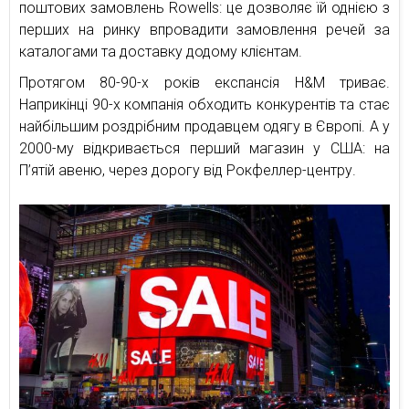
поштових замовлень Rowells: це дозволяє їй однією з
перших на ринку впровадити замовлення речей за
каталогами та доставку додому клієнтам.
Протягом 80-90-х років експансія H&M триває.
Наприкінці 90-х компанія обходить конкурентів та стає
найбільшим роздрібним продавцем одягу в Європі. А у
2000-му відкривається перший магазин у США: на
П’ятій авеню, через дорогу від Рокфеллер-центру.