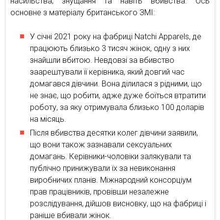
насильства, знущання та навіть вбивства. Ось
основне з матеріалу британського ЗМІ:
У січні 2021 року на фабриці Natchi Apparels, де
працюють близько 3 тисяч жінок, одну з них
знайшли вбитою. Невдовзі за вбивство
заарештували її керівника, який довгий час
домагався дівчини. Вона ділилася з рідними, що
не знає, що робити, адже дуже боїться втратити
роботу, за яку отримувала близько 100 доларів
на місяць.
Після вбивства десятки колег дівчини заявили,
що вони також зазнавали сексуальних
домагань. Керівники-чоловіки залякували та
публічно принижували їх за невиконання
виробничих планів. Міжнародний консорціум
прав працівників, провівши незалежне
розслідування, дійшов висновку, що на фабриці і
раніше вбивали жінок.