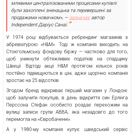
млявими централізованими процесами купівлі
були захоплені зненацька та перевершені за
продажами новачком», —
зазначає
автор
Independent Даріус Санаї.
У 1974 році відбувається ребрендинг магазинів з
абревіатурою «H&M». Тоді ж компанія виходить на
Стокгольмську фондову біржу — частково для того,
щоб уникнути обтяжливих податків на спадщину
Швеції. Відтоді акції H&M протягом кількох років
постійно підвищуються в ціні, адже щорічно компанія
зростає на 25 відсотків.
Згодом бренд відкриває перший магазин у Лондоні:
щоб залучити покупців, в день відкриття син Ерлінга
Перссона Стефан особисто роздає перехожим на
вулиці записи групи АВВА, яка незадовго до того
перемогла на «Євробаченні».
А у 1980-му компанія купує шведський сервіс