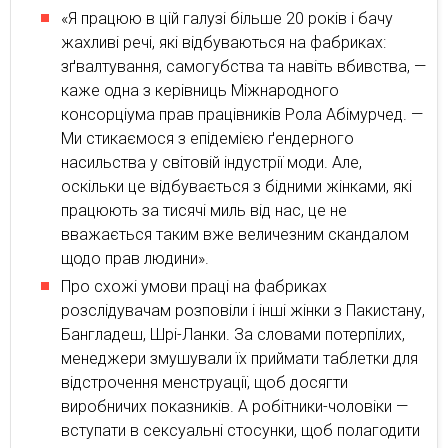
«Я працюю в цій галузі більше 20 років і бачу
жахливі речі, які відбуваються на фабриках:
зґвалтування, самогубства та навіть вбивства, —
каже одна з керівниць Міжнародного
консорціума прав працівників Рола Абімурчед. —
Ми стикаємося з епідемією ґендерного
насильства у світовій індустрії моди. Але,
оскільки це відбувається з бідними жінками, які
працюють за тисячі миль від нас, це не
вважається таким вже величезним скандалом
щодо прав людини».
Про схожі умови праці на фабриках
розслідувачам розповіли і інші жінки з Пакистану,
Бангладеш, Шрі-Ланки. За словами потерпілих,
менеджери змушували їх приймати таблетки для
відстрочення менструації, щоб досягти
виробничих показників. А робітники-чоловіки —
вступати в сексуальні стосунки, щоб полагодити