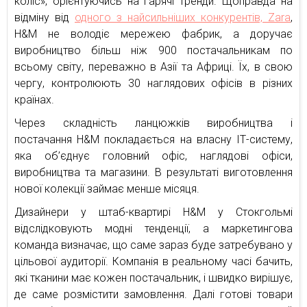
коліс», орієнтуючись на гарячі тренди. Щоправда на
відміну від
одного з найсильніших конкурентів, Zara
,
H&M не володіє мережею фабрик, а доручає
виробництво більш ніж 900 постачальникам по
всьому світу, переважно в Азії та Африці. Їх, в свою
чергу, контролюють 30 наглядових офісів в різних
країнах.
Через складність ланцюжків виробництва і
постачання H&M покладається на власну ІТ-систему,
яка об’єднує головний офіс, наглядові офіси,
виробництва та магазини. В результаті виготовлення
нової колекції займає менше місяця.
Дизайнери у штаб-квартирі H&M у Стокгольмі
відслідковують модні тенденції, а маркетингова
команда визначає, що саме зараз буде затребувано у
цільової аудиторії. Компанія в реальному часі бачить,
які тканини має кожен постачальник, і швидко вирішує,
де саме розмістити замовлення. Далі готові товари