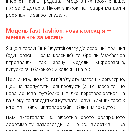
інтернеті навіть продавали місця в них трохи більше,
ніж за 8 доларів. Ніяких знижок на товари магазини
росіянам не запропонували.
Модель fast-fashion: нова колекція —
менше ніж за місяць
Якщо в традиційній індустрії одягу діє сезонний принцип
(один сезон — одна колекція), то бренди fast-fashion
впровадили так звану модель мікросезонів,
випускаючи близько 52 колекцій на рік.
Це значить, що клієнти відвідують магазини регулярно,
щоб не пропустити нові продукти (а ще через те, що
нова дешева футболка швидко перетворюється на
ганчірку, та доводиться купувати нову). Більший трафік
клієнтів — більший товарообіг — більший прибуток.
H&M виготовляє 80 відсотків свого роздрібного
асортименту заздалегідь, а ще 20 відсотків — «з