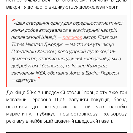
відкриття до нього вишикуються довжелезні черги.
«Ідея створення одягу для середньостатистичної
жінки добре вписувалася в егалітарний настрій
післявоєнної Швеції, —
пояснює
автор Financial
Times Ніколас Джордж. — Часто кажуть: якщо
Пер-Альбін Ханссон, легендарний лідер соціал-
демократів, створив шведський «народний дім» з
добробутом і безпекою, то Інгвар Кампрад,
засновник IKEA, обставив його, а Ерлінг Перссон
— одягнув».
До кінця 50-х в шведській столиці працюють вже три
магазини Перссона. Щоб залучити покупців, бренд
вдається до передових на той час засобів
маркетингу: публікує повносторінкову кольорову
рекламу в найбільшій щоденній шведській газеті.