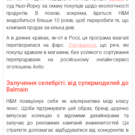
суд Нью-Йорку за оману покупців щодо екологічності
продуктів. В позові, зокрема, йдеться: H&M
знадобиться більше 10 років, щоб переробити те, що
компанія продає за кілька днів.
А в деяких країнах, як-от в Росії, ця програма взагалі
перетворилася на фарс.
З’ясувалося
, що речі, які
покупці здавали в магазини, без усілякого сортування
перепродавали на російському онлайн-сервісі
оголошень Avito.
Залучення селебріті: від супермоделей до
Balmain
H&M позиціонує себе як альтернатива моді класу
люкс. Щоби підтримувати цей образ, бренд щорічно
випускає колекцію з відомими дизайнерами та
залучає до рекламних кампаній знаменитостей. Ця
стратегія допомагає відбудуватися від конкурентів в