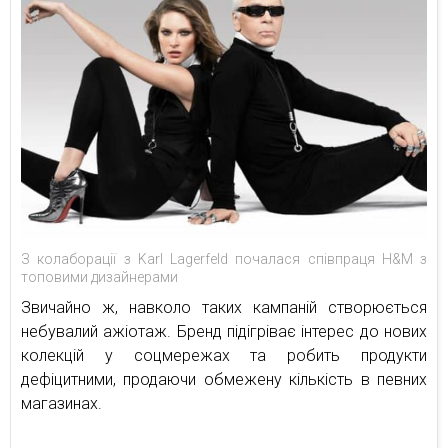
З колаборації з Karl Lagerfeld почалася співпраця H&M з
топовими дизайнерами
Звичайно ж, навколо таких кампаній створюється
небувалий ажіотаж. Бренд підігріває інтерес до нових
колекцій у соцмережах та робить продукти
дефіцитними, продаючи обмежену кількість в певних
магазинах.