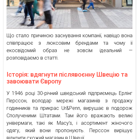
Що стало причиною заснування компанії, навіщо вона
співпрацює з люксовим брендами та чому її
екосвідомий образ не зовсім ідеальний —
розповідаємо в статті.
Історія: вдягнути післявоєнну Швецію та
завоювати Європу
У 1946 році 30-річний шведський підприємець Ерлінг
Перссон, володар мережі магазинів з продажу
годинників та прикрас Ur&Penn, вирушає в подорож
Сполученими Штатами. Там його вражають великі
універмаги, такі як Macy’s, і асортимент жіночого
одягу, який вони пропонують. Перссон вирішує
відкрити схожий магазин в Швеції.