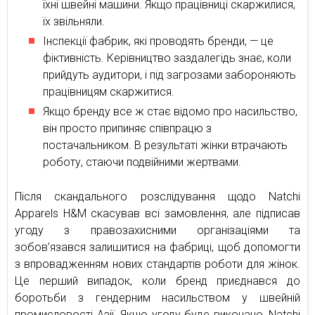
їхні швейні машини. Якщо працівниці скаржилися,
їх звільняли.
Інспекції фабрик, які проводять бренди, — це
фіктивність. Керівництво заздалегідь знає, коли
прийдуть аудитори, і під загрозами забороняють
працівницям скаржитися.
Якщо бренду все ж стає відомо про насильство,
він просто припиняє співпрацю з
постачальником. В результаті жінки втрачають
роботу, стаючи подвійними жертвами.
Після скандального розслідування щодо Natchi
Apparels H&M скасував всі замовлення, але підписав
угоду з правозахисними організаціями та
зобов’язався залишитися на фабриці, щоб допомогти
з впровадженням нових стандартів роботи для жінок.
Це перший випадок, коли бренд приєднався до
боротьби з гендерним насильством у швейній
промисловості Азії. Якщо угоду буде виконано, Natchi