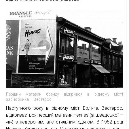
Перший магазин бренду відкрився в рідному місті
засновника — Вестерос
Наступного року в рідному місті Ерлінга, Вестерос,
відкривається перший магазин Hennes (зі шведської —
«її») з недорогим, але стильним одягом. В 1952 році
Hennes з’являється і в Стокгольмі, причому в день