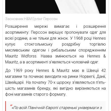
Засновник H&M Ерлінг Перссон
Розширення мережі вимагає і розширення
асортименту: Перссон вирішує пропонувати одяг для
всієї родини, а не тільки для жінок. У 1968 році Hennes
купує стокгольмську роздрібну торгівлю
мисливським одягом і рибальським спорядженням
Mauritz Widforss. Назва змінюється на Hennes &
Mauritz, а в асортименті з’являється чоловічий одяг.
До 1969 року Hennes & Mauritz має в Швеції 42
магазини та починає виходити на ринки Норвегії, Данії,
Швейцарії. На початку 70-х щороку з’являються п’ять-
шість магазинів бренду, які вигідно вирізняються на
фоні магазинів старого формату.
«По всій Північній Європі старенькі універмаги з