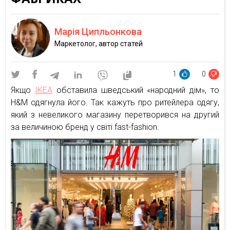
Марія Ципльонкова
Маркетолог, автор статей
1
0
Якщо
IKEA
обставила шведський «народний дім», то
H&M одягнула його. Так кажуть про ритейлера одягу,
який з невеликого магазину перетворився на другий
за величиною бренд у світі fast-fashion.