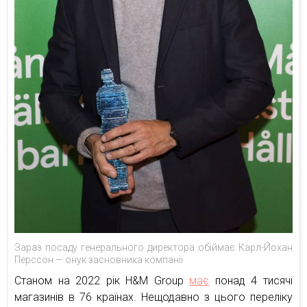
Зараз посаду генерального директора обіймає Карл-Йохан
Перссон — онук засновника компанії
Станом на 2022 рік H&M Group
має
понад 4 тисячі
магазинів в 76 країнах. Нещодавно з цього переліку