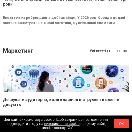
роки
Епоха гучних ребрендингів добігає кінця. У 2026 році бренди дедалі
частіше інвестують не в нові логотипи, а у впізнавані елементи,...
Маркетинг
Усі статті >>
Де шукати аудиторію, коли класичні інструменти вже не
дивують
Ще кілька років тому для більшості рекламних кампаній було
Цей сайт використовує cookie. Щоб закрити це повідомлення
достатньо стандартного набору каналів: Google, Meta, YouTube та
і підтвердити згоду на
використання cookie
на цьому сайті,
ОК
натисніть кнопку "Ок".
display-реклама. [caption id="attachment_69772"...