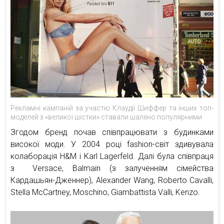
Рекламні кампаній за участю Клаудії Шиффер та інших топ-
моделей з «великої шістки» ставали шалено популярними
Згодом бренд почав співпрацювати з будинками
високої моди. У 2004 році fashion-світ здивувала
колаборація H&M і Karl Lagerfeld. Далі була співпраця
з Versace, Balmain (з залученням сімейства
Кардашьян-Дженнер), Alexander Wang, Roberto Cavalli,
Stella McCartney, Moschino, Giambattista Valli, Kenzo.