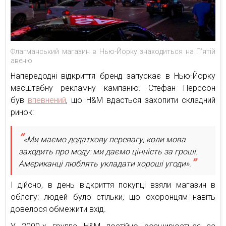
Флагманський магазин в Нью-Йорку знаходиться на П’ятій
авеню
Напередодні відкриття бренд запускає в Нью-Йорку
масштабну рекламну кампанію. Стефан Перссон
був
впевнений
, що H&M вдасться захопити складний
ринок:
«Ми маємо додаткову перевагу, коли мова
заходить про моду: ми даємо цінність за гроші.
Американці люблять укладати хороші угоди».
І дійсно, в день відкриття покупці взяли магазин в
облогу: людей було стільки, що охоронцям навіть
довелося обмежити вхід.