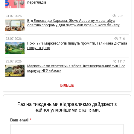
переглядів
24.07.2026
2021
Від Львова до Харкова: Glovo Academy масштабує
освітню програму для підтримки українського бізнесу
23.07.2026
716
Поки 97% маркетологів пишуть промпти, Галичина дістала
голку та фетр
23.07.2026
1117
Маркетинг як стратегічна зброя: інтелектуальний тил 1-го
корпусу НГУ «Азов»
БІЛЬШЕ
Раз на тиждень ми відправляємо дайджест з
найпопулярнішими статтями.
Ваш email
*