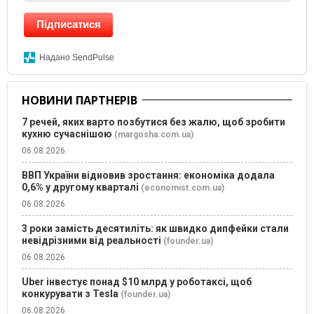
Підписатися
Надано SendPulse
НОВИНИ ПАРТНЕРІВ
7 речей, яких варто позбутися без жалю, щоб зробити
кухню сучаснішою
(margosha.com.ua)
06.08.2026
ВВП України відновив зростання: економіка додала
0,6% у другому кварталі
(economist.com.ua)
06.08.2026
3 роки замість десятиліть: як швидко дипфейки стали
невідрізними від реальності
(founder.ua)
06.08.2026
Uber інвестує понад $10 млрд у роботаксі, щоб
конкурувати з Tesla
(founder.ua)
06.08.2026