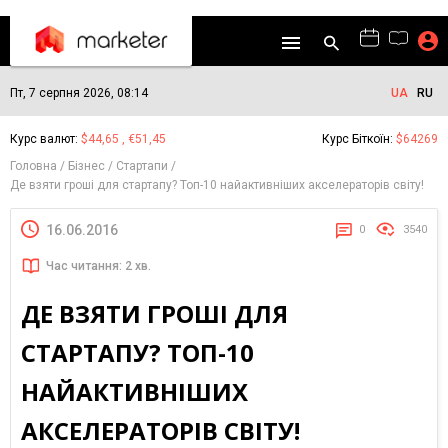
Пт, 7 серпня 2026, 08:14
UA
RU
Курс валют:
$44,65 , €51,45
Курс Біткоїн:
$64269
Головна
Бізнес
Стартапи
Де взяти гроші для стартапу? Топ-10 найактивніших акселераторів світу!
16.06.2016
0
3540
Час читання: 2 хв.
ДЕ ВЗЯТИ ГРОШІ ДЛЯ
СТАРТАПУ? ТОП-10
НАЙАКТИВНІШИХ
АКСЕЛЕРАТОРІВ СВІТУ!