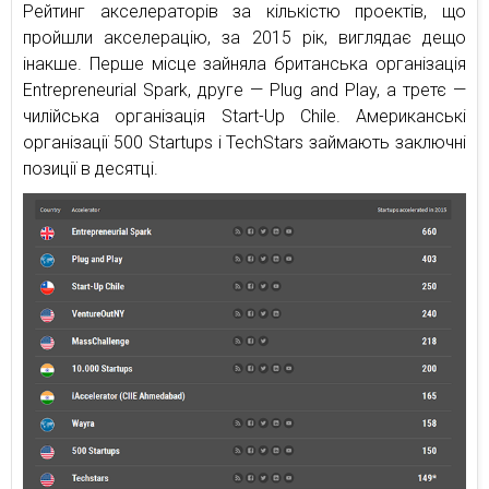
Рейтинг акселераторів за кількістю проектів, що
пройшли акселерацію, за 2015 рік, виглядає дещо
інакше. Перше місце зайняла британська організація
Entrepreneurial Spark, друге — Plug and Play, а третє —
чилійська організація Start-Up Chile. Американські
організації 500 Startups і TechStars займають заключні
позиції в десятці.