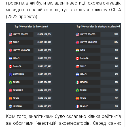
проектів, в які були вкладені інвестиції, схожа ситуація:
як видно в правій колонці, тут також явно лідирує США
(2522 проекта).
Крім того, аналітиками було складено кілька рейтингів
за обсягами інвестицій акселераторів. Серед самих