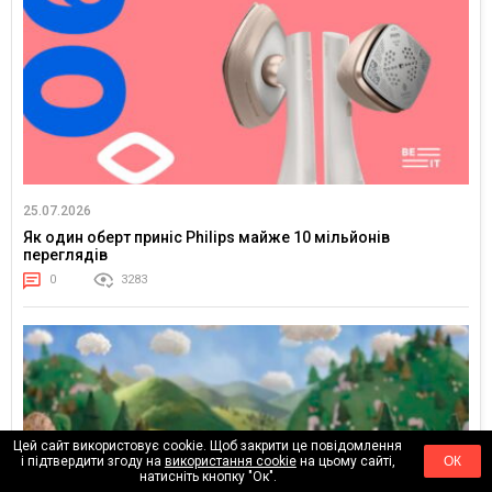
25.07.2026
Як один оберт приніс Philips майже 10 мільйонів
переглядів
0
3283
Цей сайт використовує cookie. Щоб закрити це повідомлення
і підтвердити згоду на
використання cookie
на цьому сайті,
ОК
натисніть кнопку "Ок".