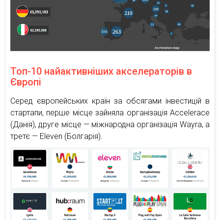
Топ-10 найактивніших акселераторів в
Європі
Серед європейських країн за обсягами інвестицій в
стартапи, перше місце зайняла організація Accelerace
(Данія), друге місце — міжнародна організація Wayra, а
третє — Eleven (Болгарія).