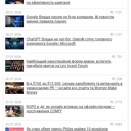
на ефективність кампаній
28.07.2026
1731
Google більше ніколи не буде колишнім: AI повністю
змінює правила пошуку
28.07.2026
1727
ChatGPT більше не чат-бот: OpenAI готує головного
конкурента Google і Microsoft
27.07.2026
731
Найбільший інвестиційний форум країни: встигніть
придбати квиток на Lviv Invest Forum
26.07.2026
538
Від $700 до $15 000: скільки заробляють та витрачають в
українському PR — інсайти від znamy та Women Make
Money
25.07.2026
2710
ROPO в дії: як онлайн впливає на офлайн-продажі —
дослідження COMFY
25.07.2026
3283
Як один оберт приніс Philips майже 10 мільйонів