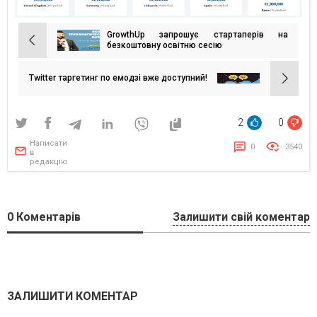
GrowthUp запрошує стартаперів на
Навігація
безкоштовну освітню сесію
записів
Twitter таргетинг по емодзі вже доступний!
2
0
Написати
0
3540
в
редакцію
0
Коментарів
Залишити свій коментар
ЗАЛИШИТИ КОМЕНТАР