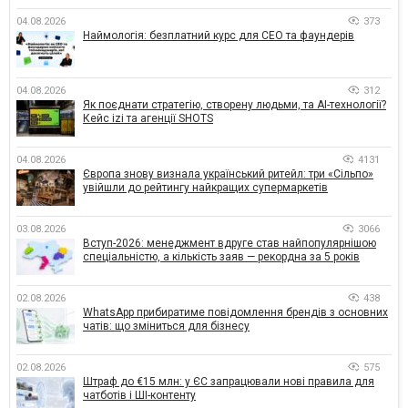
04.08.2026
373
Наймологія: безплатний курс для CEO та фаундерів
04.08.2026
312
Як поєднати стратегію, створену людьми, та AI-технології?
Кейс izi та агенції SHOTS
04.08.2026
4131
Європа знову визнала український ритейл: три «Сільпо»
увійшли до рейтингу найкращих супермаркетів
03.08.2026
3066
Вступ-2026: менеджмент вдруге став найпопулярнішою
спеціальністю, а кількість заяв — рекордна за 5 років
02.08.2026
438
WhatsApp прибиратиме повідомлення брендів з основних
чатів: що зміниться для бізнесу
02.08.2026
575
Штраф до €15 млн: у ЄС запрацювали нові правила для
чатботів і ШІ-контенту