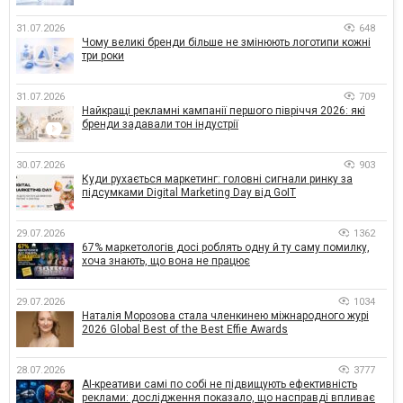
31.07.2026
648
Чому великі бренди більше не змінюють логотипи кожні
три роки
31.07.2026
709
Найкращі рекламні кампанії першого півріччя 2026: які
бренди задавали тон індустрії
30.07.2026
903
Куди рухається маркетинг: головні сигнали ринку за
підсумками Digital Marketing Day від GoIT
29.07.2026
1362
67% маркетологів досі роблять одну й ту саму помилку,
хоча знають, що вона не працює
29.07.2026
1034
Наталія Морозова стала членкинею міжнародного журі
2026 Global Best of the Best Effie Awards
28.07.2026
3777
AI-креативи самі по собі не підвищують ефективність
реклами: дослідження показало, що насправді впливає