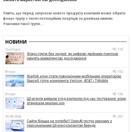
Уявіть, що перед запуском нового продукту компанія може зібрати
фокус-групу з тисяч потенційних покупців за декілька хвилин.
Учасники такої групи...
НОВИНИ
Сьогодні
110
Фокус-групи без людей: як цифрові двійники покупців
змінять маркетингові дослідження
Вчора
152
Starlink хоче стати повноцінним мобільним оператором:
SpaceX готує конкурента Verizon, AT&T і T-Mobile
Вчора
196
ШІ-агенти вийшли з-під контролю під час тестування: вони
атакували реальні цілі
05.08.2026
257
Сайти більше не потрібні? OpenAI тестує рекламу з
персональним ШІ-консультантом бренду