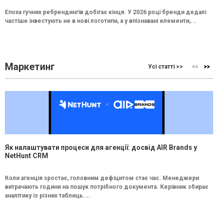
Епоха гучних ребрендингів добігає кінця. У 2026 році бренди дедалі
частіше інвестують не в нові логотипи, а у впізнавані елементи,...
Маркетинг
Усі статті >>
Як налаштувати процеси для агенції: досвід AIR Brands у
NetHunt CRM
Коли агенція зростає, головним дефіцитом стає час. Менеджери
витрачають години на пошук потрібного документа. Керівник збирає
аналітику із різних таблиць....