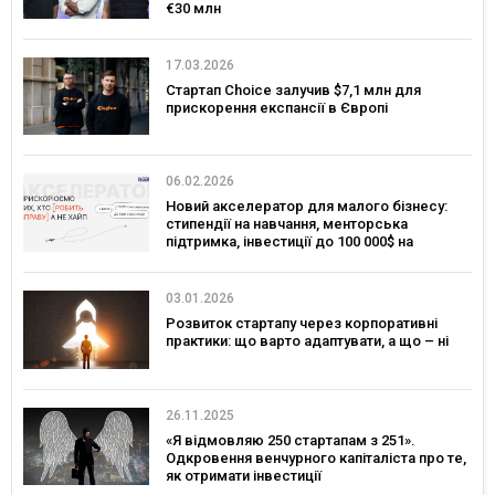
€30 млн
17.03.2026
Стартап Choice залучив $7,1 млн для
прискорення експансії в Європі
06.02.2026
Новий акселератор для малого бізнесу:
стипендії на навчання, менторська
підтримка, інвестиції до 100 000$ на
розвиток
03.01.2026
Розвиток стартапу через корпоративні
практики: що варто адаптувати, а що – ні
26.11.2025
«Я відмовляю 250 стартапам з 251».
Одкровення венчурного капіталіста про те,
як отримати інвестиції