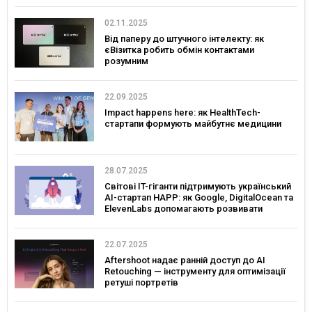
02.11.2025
Від паперу до штучного інтелекту: як
єВізитка робить обмін контактами
розумним
22.09.2025
Impact happens here: як HealthTech-
стартапи формують майбутнє медицини
28.07.2025
Світові IT-гіганти підтримують український
AI-стартап HAPP: як Google, DigitalOcean та
ElevenLabs допомагають розвивати
інновації в Україні
22.07.2025
Aftershoot надає ранній доступ до AI
Retouching — інструменту для оптимізації
ретуші портретів