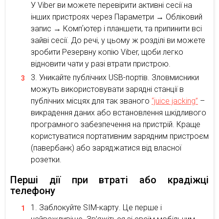
У Viber ви можете перевірити активні сесії на
інших пристроях через Параметри → Обліковий
запис → Компʼютер і планшети, та припинити всі
зайві сесії. До речі, у цьому ж розділі ви можете
зробити Резервну копію Viber, щоби легко
відновити чати у разі втрати пристрою.
Уникайте публічних USB-портів. Зловмисники
можуть використовувати зарядні станції в
публічних місцях для так званого
“juice jacking”
–
викрадення даних або встановлення шкідливого
програмного забезпечення на пристрій. Краще
користуватися портативним зарядним пристроєм
(павербанк) або заряджатися від власної
розетки.
Перші дії при втраті або крадіжці
телефону
Заблокуйте SIM-карту. Це перше і