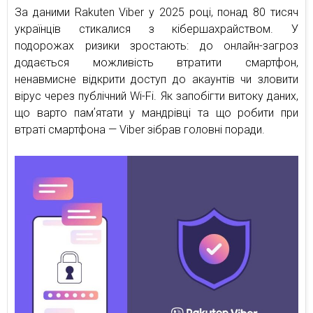
За даними Rakuten Viber у 2025 році, понад 80 тисяч
українців стикалися з кібершахрайством. У
подорожах ризики зростають: до онлайн-загроз
додається можливість втратити смартфон,
ненавмисне відкрити доступ до акаунтів чи зловити
вірус через публічний Wi-Fi. Як запобігти витоку даних,
що варто памʼятати у мандрівці та що робити при
втраті смартфона — Viber зібрав головні поради.