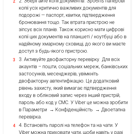
Зберігайте копії документів. Зробіть паперові
копії усіх критично важливих документів для
подорожі — паспорт, квитки, підтвердження
бронювання тощо. Так втрата пристрою не
зіпсує всіх планів. Також корисно мати цифрові
копії цих документів на планшеті / ноутбуці або в
надійному хмарному сховищі, до якого ви маєте
доступ з будь-якого пристрою.
Активуйте двофакторну перевірку. Для всіх
акаунтів – пошти, соціальних мереж, банківських
застосунків, месенджерів, увімкніть
двофакторну автентифікацію. Це додатковий
рівень захисту, який вимагає підтвердження
входу в обліковий запис через інший пристрій,
пароль або код у СМС. У Viber це можна зробити
в Параметри → Конфіденційність → Двоетапна
перевірка.
Встановіть паролі на телефон та на чати. У
Viber можна приховати чати, щоби навіть у разі