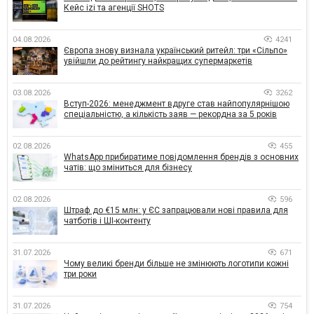
Кейс izi та агенції SHOTS
04.08.2026
4241
Європа знову визнала український ритейл: три «Сільпо»
увійшли до рейтингу найкращих супермаркетів
03.08.2026
3262
Вступ-2026: менеджмент вдруге став найпопулярнішою
спеціальністю, а кількість заяв — рекордна за 5 років
02.08.2026
455
WhatsApp прибиратиме повідомлення брендів з основних
чатів: що зміниться для бізнесу
02.08.2026
596
Штраф до €15 млн: у ЄС запрацювали нові правила для
чатботів і ШІ-контенту
31.07.2026
671
Чому великі бренди більше не змінюють логотипи кожні
три роки
31.07.2026
754