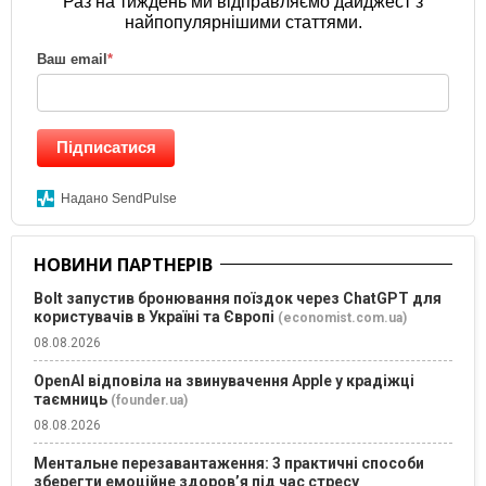
Раз на тиждень ми відправляємо дайджест з
найпопулярнішими статтями.
Ваш email
*
Підписатися
Надано SendPulse
НОВИНИ ПАРТНЕРІВ
Bolt запустив бронювання поїздок через ChatGPT для
користувачів в Україні та Європі
(economist.com.ua)
08.08.2026
OpenAI відповіла на звинувачення Apple у крадіжці
таємниць
(founder.ua)
08.08.2026
Ментальне перезавантаження: 3 практичні способи
зберегти емоційне здоров’я під час стресу