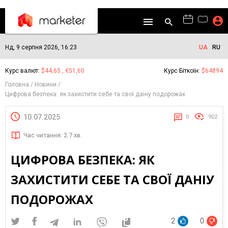
Нд, 9 серпня 2026, 16:23
UA
RU
Курс валют:
$44,65 , €51,60
Курс Біткоїн:
$64894
Головна
Новини
Цифрова безпека: як захистити себе та свої даніу подорожах
10.07.2025
0
902
Час читання: 2.7 хв.
ЦИФРОВА БЕЗПЕКА: ЯК
ЗАХИСТИТИ СЕБЕ ТА СВОЇ ДАНІУ
ПОДОРОЖАХ
2
0