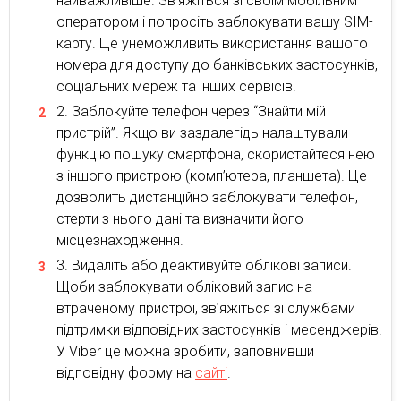
найважливіше. Зв’яжіться зі своїм мобільним
оператором і попросіть заблокувати вашу SIM-
карту. Це унеможливить використання вашого
номера для доступу до банківських застосунків,
соціальних мереж та інших сервісів.
Заблокуйте телефон через “Знайти мій
пристрій”. Якщо ви заздалегідь налаштували
функцію пошуку смартфона, скористайтеся нею
з іншого пристрою (комп’ютера, планшета). Це
дозволить дистанційно заблокувати телефон,
стерти з нього дані та визначити його
місцезнаходження.
Видаліть або деактивуйте облікові записи.
Щоби заблокувати обліковий запис на
втраченому пристрої, звʼяжіться зі службами
підтримки відповідних застосунків і месенджерів.
У Viber це можна зробити, заповнивши
відповідну форму на
сайті
.