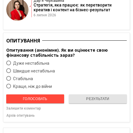
Дарʼя Черкашина
Стратегія, яка працює: як перетворити
креатив і контент на бізнес-результат
6 липня 2026
ОПИТУВАННЯ
Опитування (анонімне). Як ви оцінюєте свою
фінансову стабільність зараз?
Дуже нестабільна
Швидше нестабільна
Cтабільна
Краще, ніж до війни
ГОЛОСОВАТЬ
РЕЗУЛЬТАТИ
Залишити коментар
Архів опитувань