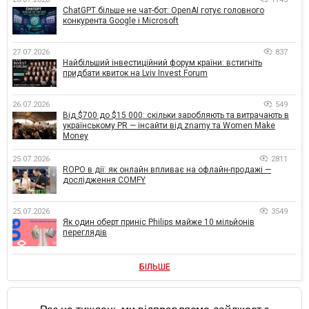
ChatGPT більше не чат-бот: OpenAI готує головного
конкурента Google і Microsoft
27.07.2026
837
Найбільший інвестиційний форум країни: встигніть
придбати квиток на Lviv Invest Forum
26.07.2026
549
Від $700 до $15 000: скільки заробляють та витрачають в
українському PR — інсайти від znamy та Women Make
Money
25.07.2026
2811
ROPO в дії: як онлайн впливає на офлайн-продажі —
дослідження COMFY
25.07.2026
3549
Як один оберт приніс Philips майже 10 мільйонів
переглядів
БІЛЬШЕ