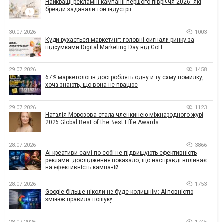
Найкращі рекламні кампанії першого півріччя 2026: які
бренди задавали тон індустрії
30.07.2026
1003
Куди рухається маркетинг: головні сигнали ринку за
підсумками Digital Marketing Day від GoIT
29.07.2026
1458
67% маркетологів досі роблять одну й ту саму помилку,
хоча знають, що вона не працює
29.07.2026
1123
Наталія Морозова стала членкинею міжнародного журі
2026 Global Best of the Best Effie Awards
28.07.2026
3866
AI-креативи самі по собі не підвищують ефективність
реклами: дослідження показало, що насправді впливає
на ефективність кампаній
28.07.2026
1753
Google більше ніколи не буде колишнім: AI повністю
змінює правила пошуку
28.07.2026
1745