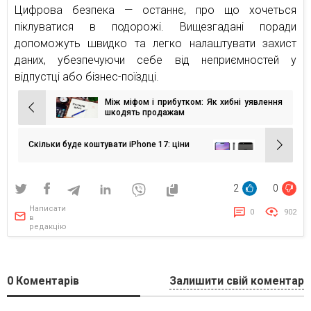
Цифрова безпека — останнє, про що хочеться
піклуватися в подорожі. Вищезгадані поради
допоможуть швидко та легко налаштувати захист
даних, убезпечуючи себе від неприємностей у
відпустці або бізнес-поїздці.
Між міфом і прибутком: Як хибні уявлення
Навігація
шкодять продажам
записів
Скільки буде коштувати iPhone 17: ціни
2
0
Написати
0
902
в
редакцію
0
Коментарів
Залишити свій коментар