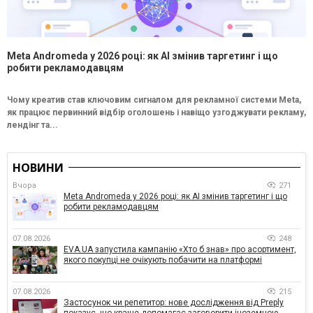
Meta Andromeda у 2026 році: як AI змінив таргетинг і що
робити рекламодавцям
Чому креатив став ключовим сигналом для рекламної системи Meta,
як працює первинний відбір оголошень і навіщо узгоджувати рекламу,
лендінг та...
НОВИНИ
Вчора
271
Meta Andromeda у 2026 році: як AI змінив таргетинг і що
робити рекламодавцям
07.08.2026
248
EVA.UA запустила кампанію «Хто б знав» про асортимент,
якого покупці не очікують побачити на платформі
07.08.2026
215
Застосунок чи репетитор: нове дослідження від Preply
показує, що краще допомагає заговорити іноземною