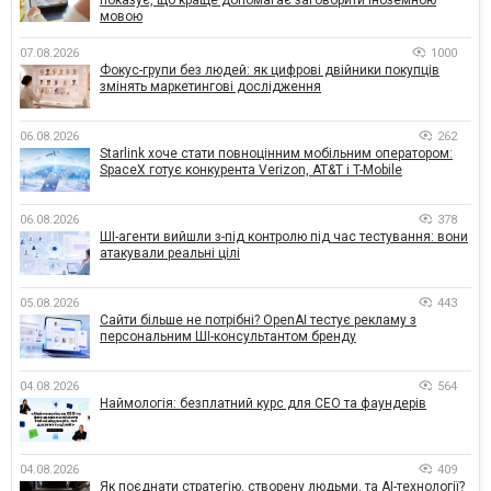
мовою
07.08.2026
1000
Фокус-групи без людей: як цифрові двійники покупців
змінять маркетингові дослідження
06.08.2026
262
Starlink хоче стати повноцінним мобільним оператором:
SpaceX готує конкурента Verizon, AT&T і T-Mobile
06.08.2026
378
ШІ-агенти вийшли з-під контролю під час тестування: вони
атакували реальні цілі
05.08.2026
443
Сайти більше не потрібні? OpenAI тестує рекламу з
персональним ШІ-консультантом бренду
04.08.2026
564
Наймологія: безплатний курс для CEO та фаундерів
04.08.2026
409
Як поєднати стратегію, створену людьми, та AI-технології?