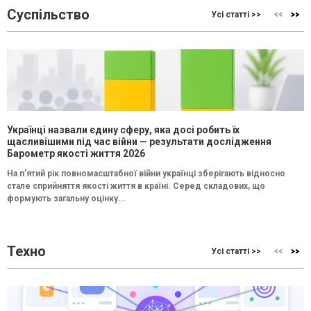
Суспільство
Усі статті >>
Українці назвали єдину сферу, яка досі робить їх
щасливішими під час війни — результати дослідження
Барометр якості життя 2026
На п’ятий рік повномасштабної війни українці зберігають відносно
стале сприйняття якості життя в країні. Серед складових, що
формують загальну оцінку...
Техно
Усі статті >>