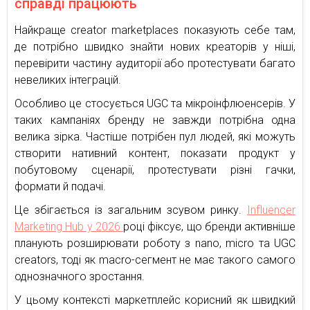
справді працюють
Найкраще creator marketplaces показують себе там,
де потрібно швидко знайти нових креаторів у ніші,
перевірити частину аудиторії або протестувати багато
невеликих інтеграцій.
Особливо це стосується UGC та мікроінфлюенсерів. У
таких кампаніях бренду не завжди потрібна одна
велика зірка. Частіше потрібен пул людей, які можуть
створити нативний контент, показати продукт у
побутовому сценарії, протестувати різні гачки,
формати й подачі.
Це збігається із загальним зсувом ринку.
Influencer
Marketing Hub у 2026
році фіксує, що бренди активніше
планують розширювати роботу з nano, micro та UGC
creators, тоді як macro-сегмент не має такого самого
однозначного зростання.
У цьому контексті маркетплейс корисний як швидкий