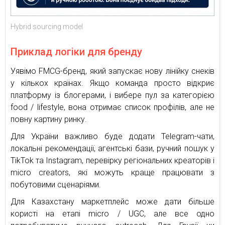
Hybrid sourcing model
Приклад логіки для бренду
Уявімо FMCG-бренд, який запускає нову лінійку снеків
у кількох країнах. Якщо команда просто відкриє
платформу із блогерами, і вибере пул за категорією
food / lifestyle, вона отримає список профілів, але не
повну картину ринку.
Для України важливо буде додати Telegram-чати,
локальні рекомендації, агентські бази, ручний пошук у
TikTok та Instagram, перевірку регіональних креаторів і
micro creators, які можуть краще працювати з
побутовими сценаріями.
Для Казахстану маркетплейс може дати більше
користі на етапі micro / UGC, але все одно