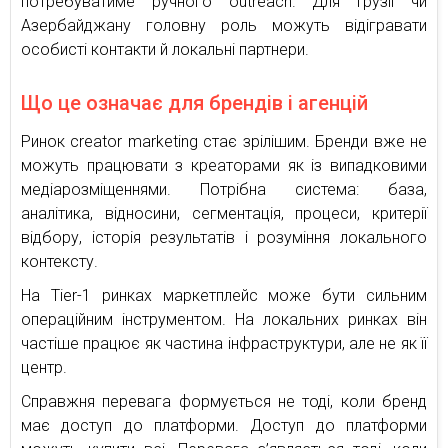
потребуватиме ручного outreach. Для Грузії чи
Азербайджану головну роль можуть відігравати
особисті контакти й локальні партнери.
Що це означає для брендів і агенцій
Ринок creator marketing стає зрілішим. Бренди вже не
можуть працювати з креаторами як із випадковими
медіарозміщеннями. Потрібна система: база,
аналітика, відносини, сегментація, процеси, критерії
відбору, історія результатів і розуміння локального
контексту.
На Tier-1 ринках маркетплейс може бути сильним
операційним інструментом. На локальних ринках він
частіше працює як частина інфраструктури, але не як її
центр.
Справжня перевага формується не тоді, коли бренд
має доступ до платформи. Доступ до платформи