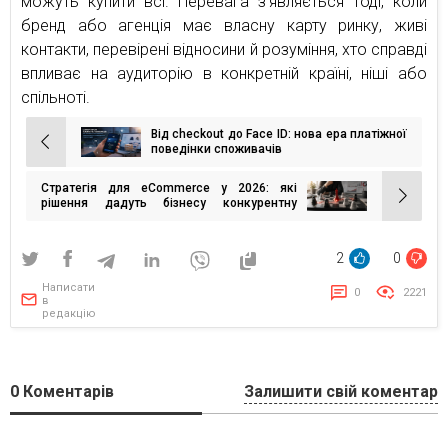
можуть купити всі. Перевага з’являється тоді, коли
бренд або агенція має власну карту ринку, живі
контакти, перевірені відносини й розуміння, хто справді
впливає на аудиторію в конкретній країні, ніші або
спільноті.
Від checkout до Face ID: нова ера платіжної
Навігація
поведінки споживачів
записів
Стратегія для eCommerce у 2026: які
рішення дадуть бізнесу конкурентну
перевагу
2
0
Написати
0
2221
в
редакцію
0
Коментарів
Залишити свій коментар