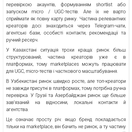
перевіркою акаунтів, формуванням shortlist або
запуском micro / UGC-тестів. Але їх не варто
сприймати як повну карту ринку. Частина релевантних
креаторів досі знаходиться через Telegram-чати,
агентські бази, особисті контакти, рекомендації та
ручний ресерч.
У Казахстані ситуація трохи краща: ринок більш
структурований, частина креаторів уже є в
платформах, тому marketplaces можуть працювати
для UGC, micro-тестів і часткового масштабування.
В Узбекистані ринок швидко росте, але топ-креатори
не завжди присутні в платформах, тому потрібна ручна
перевірка. У Грузії та Азербайджані ринок ще більше
зав’язаний на відносини, локальні контакти й
агентства.
Це означає просту річ: якщо бренд покладається
тільки на marketplace, він бачить не ринок, а ту частину