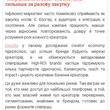
сильніша за разову закупку
Інфлюенс-маркетинг часто помилково сприймають як
закупку носіїв. Є блогер, є аудиторія, є інтеграція, є
охоплення. Але сильні кампанії працюють інакше:
через відносини, повторюваність, довіру й точне
розуміння ролі кожного креатора.
Deloitte
у своєму дослідженні creator economy
підкреслює, що успішні бренди будують мережі
креаторів, а не обмежуються випадковими
співпрацями. High-ROI brands частіше підтримують
кілька партнерств одночасно, балансують reach та
impact і цінують креативне бачення креаторів.
Це дуже важливо для локальних ринків. Там виграє не
той, хто має доступ до найбільшої платформи, а той,
хто має власний живий пул креаторів: перевірених,
сегментованих, знайомих із брендом, готових до
різних форматів співпраці.