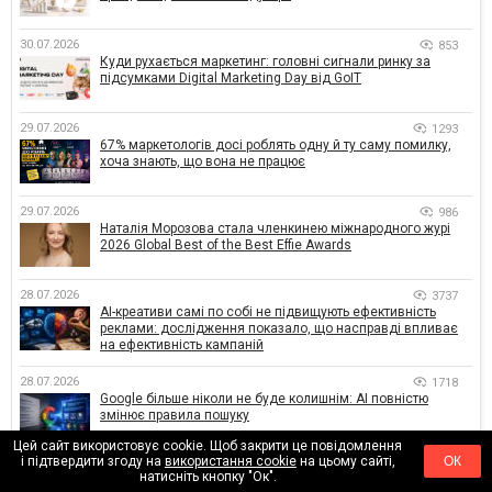
30.07.2026
853
Куди рухається маркетинг: головні сигнали ринку за
підсумками Digital Marketing Day від GoIT
29.07.2026
1293
67% маркетологів досі роблять одну й ту саму помилку,
хоча знають, що вона не працює
29.07.2026
986
Наталія Морозова стала членкинею міжнародного журі
2026 Global Best of the Best Effie Awards
28.07.2026
3737
AI-креативи самі по собі не підвищують ефективність
реклами: дослідження показало, що насправді впливає
на ефективність кампаній
28.07.2026
1718
Google більше ніколи не буде колишнім: AI повністю
змінює правила пошуку
Цей сайт використовує cookie. Щоб закрити це повідомлення
і підтвердити згоду на
використання cookie
на цьому сайті,
ОК
28.07.2026
1714
натисніть кнопку "Ок".
ChatGPT більше не чат-бот: OpenAI готує головного