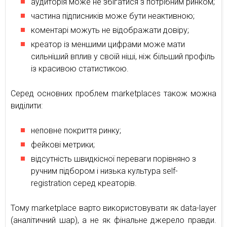
аудиторія може не збігатися з потрібним ринком;
частина підписників може бути неактивною;
коментарі можуть не відображати довіру;
креатор із меншими цифрами може мати
сильніший вплив у своїй ніші, ніж більший профіль
із красивою статистикою.
Серед основних проблем marketplaces також можна
виділити:
неповне покриття ринку;
фейкові метрики;
відсутність швидкісної переваги порівняно з
ручним підбором і низька культура self-
registration серед креаторів.
Тому marketplace варто використовувати як data-layer
(аналітичний шар), а не як фінальне джерело правди.