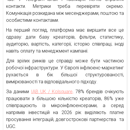
контакти. Метрики треба перевіряти окремо.
Комунікація розкидана між месенджерами, поштою та
особистими контактами.
На перший погляд, платформа має вирішити все це
одразу: дати базу креаторів, фільтри, статистику,
аудиторію, вартість, категорії, історію співпраці, іноді
навіть оплату та менеджмент кампанії.
Для зрілих ринків це справді може бути частиною
робочої інфраструктури. У Європі інфлюенс-маркетинг
рухається в бік більшої структурованості,
вимірюваності та відповідального підходу.
За даними
IAB UK / Kolsquare,
78% брендів очікують
працювати з більшою кількістю креаторів, 86% уже
співпрацюють із мікроінфлюенсерами, а серед
напрямів інвестицій на 2026 рік виділяють платне
просування інтеграцій, довгострокові партнерства та
UGC.