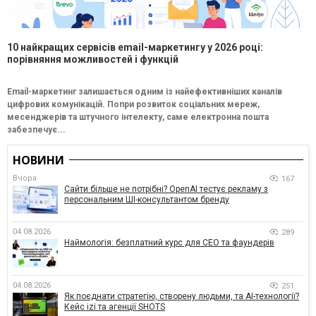
10 найкращих сервісів email-маркетингу у 2026 році:
порівняння можливостей і функцій
Email-маркетинг залишається одним із найефективніших каналів
цифрових комунікацій. Попри розвиток соціальних мереж,
месенджерів та штучного інтелекту, саме електронна пошта
забезпечує...
НОВИНИ
Вчора
167
Сайти більше не потрібні? OpenAI тестує рекламу з
персональним ШІ-консультантом бренду
04.08.2026
289
Наймологія: безплатний курс для CEO та фаундерів
04.08.2026
251
Як поєднати стратегію, створену людьми, та AI-технології?
Кейс izi та агенції SHOTS