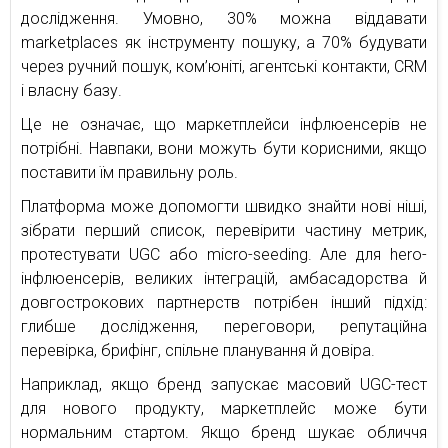
дослідження. Умовно, 30% можна віддавати
marketplaces як інструменту пошуку, а 70% будувати
через ручний пошук, ком’юніті, агентські контакти, CRM
і власну базу.
Це не означає, що маркетплейси інфлюенсерів не
потрібні. Навпаки, вони можуть бути корисними, якщо
поставити їм правильну роль.
Платформа може допомогти швидко знайти нові ніші,
зібрати перший список, перевірити частину метрик,
протестувати UGC або micro-seeding. Але для hero-
інфлюенсерів, великих інтеграцій, амбасадорства й
довгострокових партнерств потрібен інший підхід:
глибше дослідження, переговори, репутаційна
перевірка, брифінг, спільне планування й довіра.
Наприклад, якщо бренд запускає масовий UGC-тест
для нового продукту, маркетплейс може бути
нормальним стартом. Якщо бренд шукає обличчя