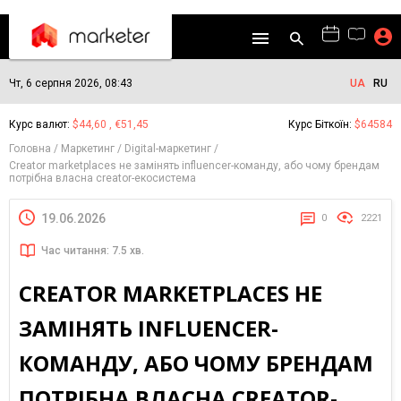
Чт, 6 серпня 2026, 08:43
UA
RU
Курс валют:
$44,60 , €51,45
Курс Біткоїн:
$64584
Головна
Маркетинг
Digital-маркетинг
Creator marketplaces не замінять influencer-команду, або чому брендам
потрібна власна creator-екосистема
19.06.2026
0
2221
Час читання: 7.5 хв.
CREATOR MARKETPLACES НЕ
ЗАМІНЯТЬ INFLUENCER-
КОМАНДУ, АБО ЧОМУ БРЕНДАМ
ПОТРІБНА ВЛАСНА CREATOR-