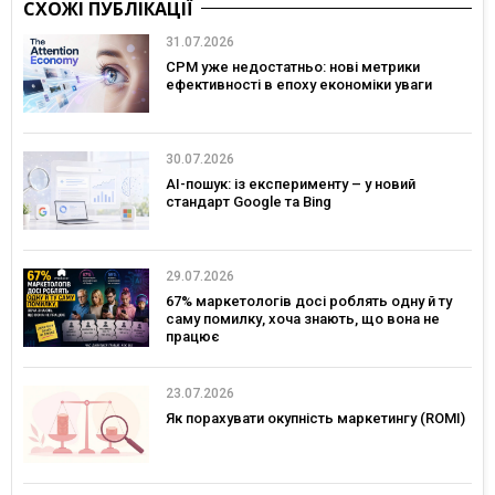
СХОЖІ ПУБЛІКАЦІЇ
31.07.2026
CPM уже недостатньо: нові метрики
ефективності в епоху економіки уваги
30.07.2026
AI-пошук: із експерименту – у новий
стандарт Google та Bing
29.07.2026
67% маркетологів досі роблять одну й ту
саму помилку, хоча знають, що вона не
працює
23.07.2026
Як порахувати окупність маркетингу (ROMI)