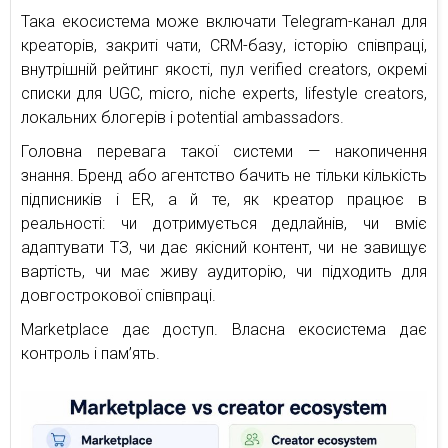
Така екосистема може включати Telegram-канал для
креаторів, закриті чати, CRM-базу, історію співпраці,
внутрішній рейтинг якості, пул verified creators, окремі
списки для UGC, micro, niche experts, lifestyle creators,
локальних блогерів і potential ambassadors.
Головна перевага такої системи — накопичення
знання. Бренд або агентство бачить не тільки кількість
підписників і ER, а й те, як креатор працює в
реальності: чи дотримується дедлайнів, чи вміє
адаптувати ТЗ, чи дає якісний контент, чи не завищує
вартість, чи має живу аудиторію, чи підходить для
довгострокової співпраці.
Marketplace дає доступ. Власна екосистема дає
контроль і пам’ять.