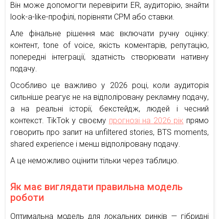
Він може допомогти перевірити ER, аудиторію, знайти
look-a-like-профілі, порівняти CPM або ставки.
Але фінальне рішення має включати ручну оцінку:
контент, tone of voice, якість коментарів, репутацію,
попередні інтеграції, здатність створювати нативну
подачу.
Особливо це важливо у 2026 році, коли аудиторія
сильніше реагує не на відполіровану рекламну подачу,
а на реальні історії, бекстейдж, людей і чесний
контекст. TikTok у своєму
прогнозі на 2026 рік
прямо
говорить про запит на unfiltered stories, BTS moments,
shared experience і менш відполіровану подачу.
А це неможливо оцінити тільки через таблицю.
Як має виглядати правильна модель
роботи
Оптимальна модель для локальних ринків — гібридні