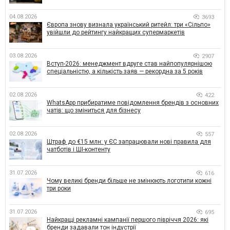
04.08.2026
3693
Європа знову визнала український ритейл: три «Сільпо»
увійшли до рейтингу найкращих супермаркетів
03.08.2026
2907
Вступ-2026: менеджмент вдруге став найпопулярнішою
спеціальністю, а кількість заяв — рекордна за 5 років
02.08.2026
422
WhatsApp прибиратиме повідомлення брендів з основних
чатів: що зміниться для бізнесу
02.08.2026
557
Штраф до €15 млн: у ЄС запрацювали нові правила для
чатботів і ШІ-контенту
31.07.2026
616
Чому великі бренди більше не змінюють логотипи кожні
три роки
31.07.2026
695
Найкращі рекламні кампанії першого півріччя 2026: які
бренди задавали тон індустрії