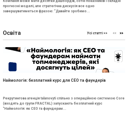
Компанія може мати десятки дашбордів, сотні показників і складні
прогнозні моделі, але стратегічна дискусія все одно
завершуватиметься фразою: “Давайте зробимо...
Освіта
Усі статті >>
Наймологія: безплатний курс для CEO та фаундерів
Рекрутингова агенція talanovyti спільно з операційною системою Core
(входять до групи FRACTAL) запускають безплатний курс
"Наймологія: як СEO та фаундерам...