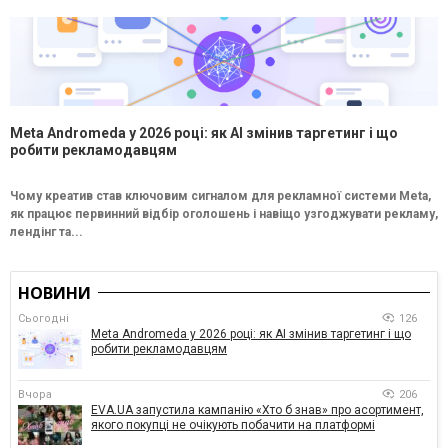
Meta Andromeda у 2026 році: як AI змінив таргетинг і що
робити рекламодавцям
Чому креатив став ключовим сигналом для рекламної системи Meta,
як працює первинний відбір оголошень і навіщо узгоджувати рекламу,
лендінг та...
НОВИНИ
Сьогодні
126
Meta Andromeda у 2026 році: як AI змінив таргетинг і що
робити рекламодавцям
Вчора
206
EVA.UA запустила кампанію «Хто б знав» про асортимент,
якого покупці не очікують побачити на платформі