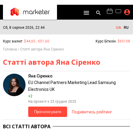
Сб, 8 серпня 2026, 22:44
UA
RU
Курс валют:
$44,65 , €51,60
Курс Біткоїн:
$65108
Головна
Статті автора Яна Сіренко
Статті автора Яна Сіренко
Яна Сіренко
EU Channel Partners Marketing Lead Samsung
Electronics UK
+2
На проекті з 23 грудня 2025
Подивитись рейтинг
Проголосувати
ВСІ СТАТТІ АВТОРА