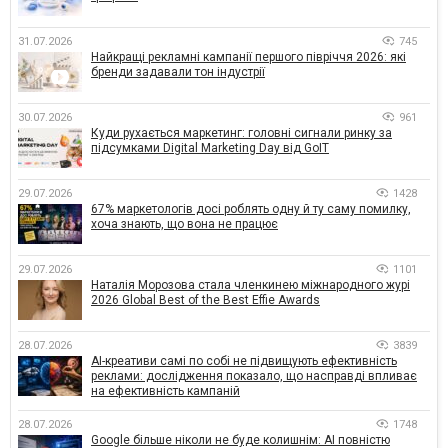
31.07.2026
745
Найкращі рекламні кампанії першого півріччя 2026: які
бренди задавали тон індустрії
30.07.2026
961
Куди рухається маркетинг: головні сигнали ринку за
підсумками Digital Marketing Day від GoIT
29.07.2026
1428
67% маркетологів досі роблять одну й ту саму помилку,
хоча знають, що вона не працює
29.07.2026
1101
Наталія Морозова стала членкинею міжнародного журі
2026 Global Best of the Best Effie Awards
28.07.2026
3839
AI-креативи самі по собі не підвищують ефективність
реклами: дослідження показало, що насправді впливає
на ефективність кампаній
28.07.2026
1748
Google більше ніколи не буде колишнім: AI повністю