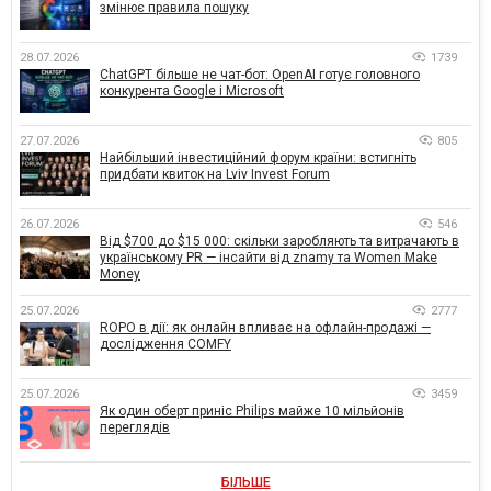
змінює правила пошуку
28.07.2026
1739
ChatGPT більше не чат-бот: OpenAI готує головного
конкурента Google і Microsoft
27.07.2026
805
Найбільший інвестиційний форум країни: встигніть
придбати квиток на Lviv Invest Forum
26.07.2026
546
Від $700 до $15 000: скільки заробляють та витрачають в
українському PR — інсайти від znamy та Women Make
Money
25.07.2026
2777
ROPO в дії: як онлайн впливає на офлайн-продажі —
дослідження COMFY
25.07.2026
3459
Як один оберт приніс Philips майже 10 мільйонів
переглядів
БІЛЬШЕ