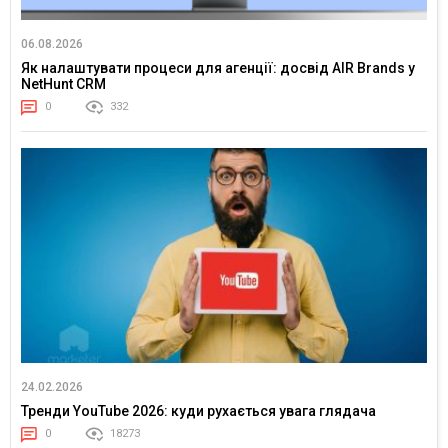
06.08.2026
Як налаштувати процеси для агенції: досвід AIR Brands у
NetHunt CRM
0
332
24.02.2026
Тренди YouTube 2026: куди рухається увага глядача
0
18273