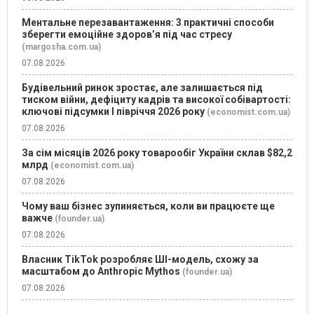
Ментальне перезавантаження: 3 практичні способи
зберегти емоційне здоров’я під час стресу
(margosha.com.ua)
07.08.2026
Будівельний ринок зростає, але залишається під
тиском війни, дефіциту кадрів та високої собівартості:
ключові підсумки І півріччя 2026 року
(economist.com.ua)
07.08.2026
За сім місяців 2026 року товарообіг України склав $82,2
млрд
(economist.com.ua)
07.08.2026
Чому ваш бізнес зупиняється, коли ви працюєте ще
важче
(founder.ua)
07.08.2026
Власник TikTok розробляє ШІ-модель, схожу за
масштабом до Anthropic Mythos
(founder.ua)
07.08.2026