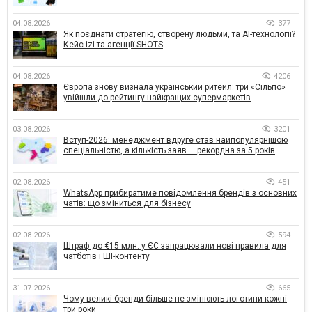
04.08.2026
377
Як поєднати стратегію, створену людьми, та AI-технології?
Кейс izi та агенції SHOTS
04.08.2026
4206
Європа знову визнала український ритейл: три «Сільпо»
увійшли до рейтингу найкращих супермаркетів
03.08.2026
3201
Вступ-2026: менеджмент вдруге став найпопулярнішою
спеціальністю, а кількість заяв — рекордна за 5 років
02.08.2026
451
WhatsApp прибиратиме повідомлення брендів з основних
чатів: що зміниться для бізнесу
02.08.2026
594
Штраф до €15 млн: у ЄС запрацювали нові правила для
чатботів і ШІ-контенту
31.07.2026
665
Чому великі бренди більше не змінюють логотипи кожні
три роки