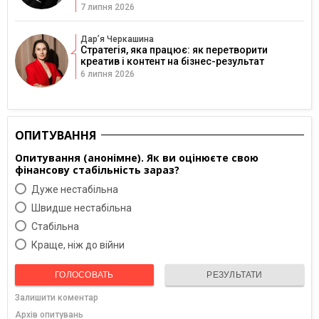
7 липня 2026
Дарʼя Черкашина
Стратегія, яка працює: як перетворити
креатив і контент на бізнес-результат
6 липня 2026
ОПИТУВАННЯ
Опитування (анонімне). Як ви оцінюєте свою
фінансову стабільність зараз?
Дуже нестабільна
Швидше нестабільна
Cтабільна
Краще, ніж до війни
ГОЛОСОВАТЬ
РЕЗУЛЬТАТИ
Залишити коментар
Архів опитувань