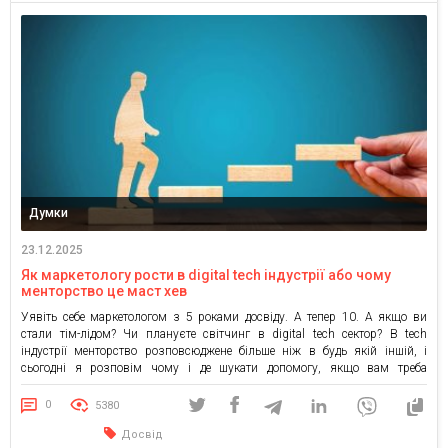
Думки
23.12.2025
Як маркетологу рости в digital tech індустрії або чому
менторство це маст хев
Уявіть себе маркетологом з 5 роками досвіду. А тепер 10. А якщо ви
стали тім-лідом? Чи плануєте світчинг в digital tech сектор? В tech
індустрії менторство розповсюджене більше ніж в будь якій іншій, і
сьогодні я розповім чому і де шукати допомогу, якщо вам треба
професійна порада. Метроство – це особливий вид комунікації та обміну
[…]
0
5380
Досвід