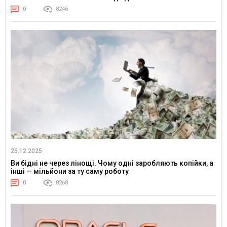
0
8246
25.12.2025
Ви бідні не через лінощі. Чому одні заробляють копійки, а
інші — мільйони за ту саму роботу
0
8268