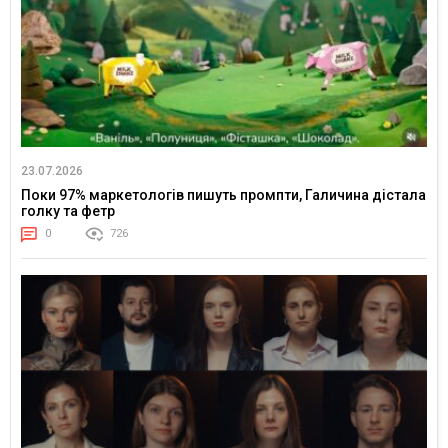
23.07.2026
Поки 97% маркетологів пишуть промпти, Галичина дістала
голку та фетр
0
726