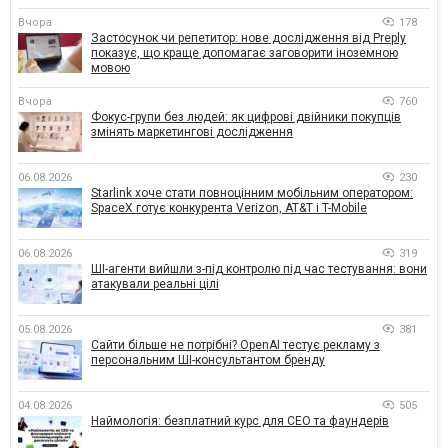
Вчора
178
Застосунок чи репетитор: нове дослідження від Preply
показує, що краще допомагає заговорити іноземною
мовою
Вчора
760
Фокус-групи без людей: як цифрові двійники покупців
змінять маркетингові дослідження
06.08.2026
230
Starlink хоче стати повноцінним мобільним оператором:
SpaceX готує конкурента Verizon, AT&T і T-Mobile
06.08.2026
319
ШІ-агенти вийшли з-під контролю під час тестування: вони
атакували реальні цілі
05.08.2026
381
Сайти більше не потрібні? OpenAI тестує рекламу з
персональним ШІ-консультантом бренду
04.08.2026
505
Наймологія: безплатний курс для CEO та фаундерів