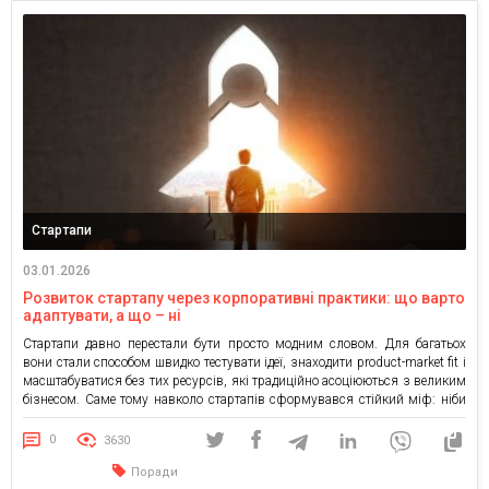
Стартапи
03.01.2026
Розвиток стартапу через корпоративні практики: що варто
адаптувати, а що – ні
Стартапи давно перестали бути просто модним словом. Для багатьох
вони стали способом швидко тестувати ідеї, знаходити product-market fit і
масштабуватися без тих ресурсів, які традиційно асоціюються з великим
бізнесом. Саме тому навколо стартапів сформувався стійкий міф: ніби
розвиток стартапу та управління великою компанією – це дві
принципово різні реальності, які майже не перетинаються. Я теж довгий
0
3630
[…]
Поради