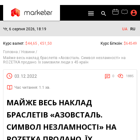
Чт, 6 серпня 2026, 18:19
UA
RU
Курс валют:
$44,65 , €51,50
Курс Біткоїн:
$64549
Головна
Новини
Майже весь наклад браслетів «Азовсталь. Символ незламності» на
ROZETKA продано. Їх замовили люди з 45 країн
03.12.2022
0
1885
Час читання: 1.1 хв.
МАЙЖЕ ВЕСЬ НАКЛАД
БРАСЛЕТІВ «АЗОВСТАЛЬ.
СИМВОЛ НЕЗЛАМНОСТІ» НА
ROZETKA ПРОДАНО. ЇХ