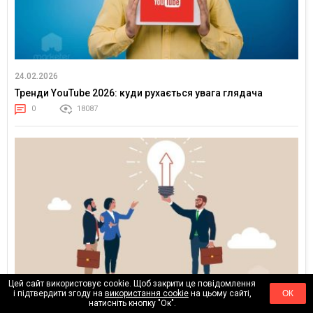
24.02.2026
Тренди YouTube 2026: куди рухається увага глядача
0
18087
Цей сайт використовує cookie. Щоб закрити це повідомлення
і підтвердити згоду на
використання cookie
на цьому сайті,
ОК
натисніть кнопку "Ок".
17.02.2026