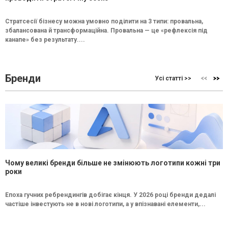
Стратсесії бізнесу можна умовно поділити на 3 типи: провальна,
збалансована й трансформаційна. Провальна — це «рефлексія під
канапе» без результату....
Бренди
Усі статті >>
Чому великі бренди більше не змінюють логотипи кожні три
роки
Епоха гучних ребрендингів добігає кінця. У 2026 році бренди дедалі
частіше інвестують не в нові логотипи, а у впізнавані елементи,...