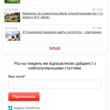
23.07.2026
1092
Маркетинг як стратегічна зброя: інтелектуальний тил 1-го
корпусу НГУ «Азов»
23.07.2026
3821
41% українців працюють навіть у відпустці — опитування
БІЛЬШЕ
Раз на тиждень ми відправляємо дайджест з
найпопулярнішими статтями.
Ваш email
*
Підписатися
Надано SendPulse