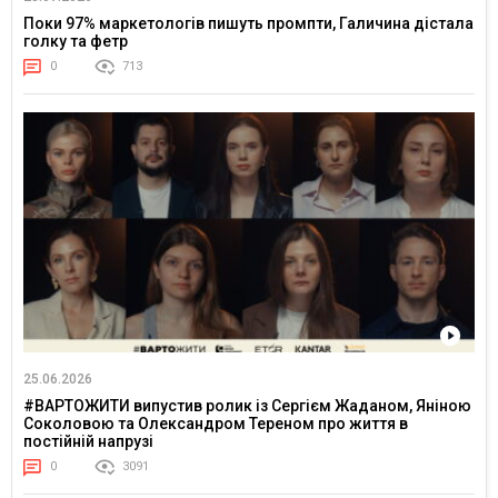
Поки 97% маркетологів пишуть промпти, Галичина дістала
голку та фетр
0
713
25.06.2026
#ВАРТОЖИТИ випустив ролик із Сергієм Жаданом, Яніною
Соколовою та Олександром Тереном про життя в
постійній напрузі
0
3091