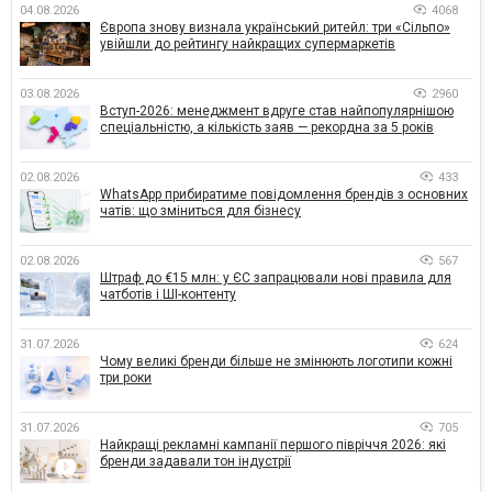
04.08.2026
4068
Європа знову визнала український ритейл: три «Сільпо»
увійшли до рейтингу найкращих супермаркетів
03.08.2026
2960
Вступ-2026: менеджмент вдруге став найпопулярнішою
спеціальністю, а кількість заяв — рекордна за 5 років
02.08.2026
433
WhatsApp прибиратиме повідомлення брендів з основних
чатів: що зміниться для бізнесу
02.08.2026
567
Штраф до €15 млн: у ЄС запрацювали нові правила для
чатботів і ШІ-контенту
31.07.2026
624
Чому великі бренди більше не змінюють логотипи кожні
три роки
31.07.2026
705
Найкращі рекламні кампанії першого півріччя 2026: які
бренди задавали тон індустрії