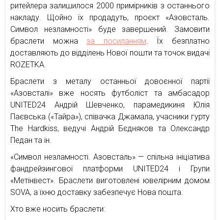
ритейлера залишилося 2000 примірників з останнього
накладу. Щойно їх продадуть, проєкт «Азовсталь.
Символ незламності» буде завершений. Замовити
браслети можна
за посиланням
. Їх безплатно
доставляють до відділень Нової пошти та точок видачі
ROZETKA.
Браслети з металу останньої довоєнної партії
«Азовсталі» вже носять футболіст та амбасадор
UNITED24 Андрій Шевченко, парамедикиня Юлія
Паєвська («Тайра»), співачка Джамала, учасники гурту
The Hardkiss, ведучі Андрій Бєдняков та Олександр
Педан та ін.
«Символ незламності. Азовсталь» — спільна ініціатива
фандрейзингової платформи UNITED24 і Групи
«Метінвест». Браслети виготовлені ювелірним домом
SOVA, а їхню доставку забезпечує Нова пошта.
Хто вже носить браслети: