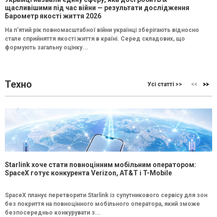
щасливішими під час війни — результати дослідження
Барометр якості життя 2026
На п’ятий рік повномасштабної війни українці зберігають відносно
стале сприйняття якості життя в країні. Серед складових, що
формують загальну оцінку...
Техно
Усі статті >>
Starlink хоче стати повноцінним мобільним оператором:
SpaceX готує конкурента Verizon, AT&T і T-Mobile
SpaceX планує перетворити Starlink із супутникового сервісу для зон
без покриття на повноцінного мобільного оператора, який зможе
безпосередньо конкурувати з...