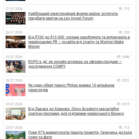
27.07.2026
710
Найбільший інвестиційний форум країни: встигніть
придбати квиток на Lviv Invest Forum
26.07.2026
533
Від $700 до $15 000: скільки заробляють та витрачають в
українському PR — інсайти від znamy та Women Make
Money
25.07.2026
2686
ROPO в дії: як онлайн впливає на офлайн-продажі —
дослідження COMFY
25.07.2026
3231
Як один оберт приніс Philips майже 10 мільйонів
переглядів
24.07.2026
2013
Від Львова до Харкова: Glovo Academy масштабує
освітню програму для підтримки українського бізнесу
23.07.2026
713
Поки 97% маркетологів пишуть промпти, Галичина дістала
голку та фетр