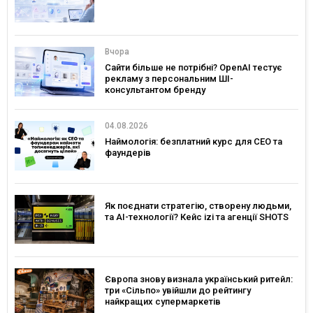
Вчора
Сайти більше не потрібні? OpenAI тестує
рекламу з персональним ШІ-
консультантом бренду
04.08.2026
Наймологія: безплатний курс для CEO та
фаундерів
Як поєднати стратегію, створену людьми,
та AI-технології? Кейс izi та агенції SHOTS
Європа знову визнала український ритейл:
три «Сільпо» увійшли до рейтингу
найкращих супермаркетів