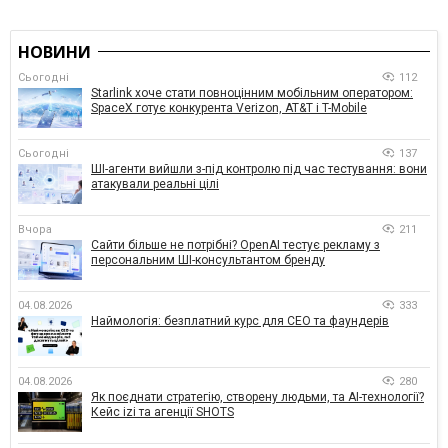
НОВИНИ
Сьогодні
112
Starlink хоче стати повноцінним мобільним оператором:
SpaceX готує конкурента Verizon, AT&T і T-Mobile
Сьогодні
137
ШІ-агенти вийшли з-під контролю під час тестування: вони
атакували реальні цілі
Вчора
211
Сайти більше не потрібні? OpenAI тестує рекламу з
персональним ШІ-консультантом бренду
04.08.2026
333
Наймологія: безплатний курс для CEO та фаундерів
04.08.2026
280
Як поєднати стратегію, створену людьми, та AI-технології?
Кейс izi та агенції SHOTS