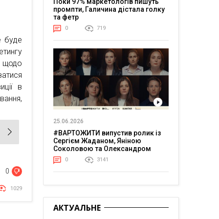
Поки 97% маркетологів пишуть
промпти, Галичина дістала голку
та фетр
0
719
е буде
етингу
 щодо
ватися
иції в
вання,
25.06.2026
#ВАРТОЖИТИ випустив ролик із
Сергієм Жаданом, Яніною
Соколовою та Олександром
Тереном про життя в постійній
0
3141
напрузі
0
1029
АКТУАЛЬНЕ