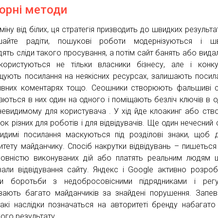
Чорні методи
міну від білих, ця стратегія призводить до швидких результат
ішайте радіти, пошукові роботи модернізуються і ш
дять сліди такого просування, а потім сайт банять або вида
ористуються не тільки власники бізнесу, але і конку
щують посилання на неякісних ресурсах, залишають посил
ивних коментарях тощо. Сеошники створюють фальшиві с
аються в них один на одного і поміщають безліч ключів в 
 невидимому для користувача . У хід йде клоакинг або ств
ок різних для роботів і для відвідувачів. Ще один нечесний 
идимі посилання маскуються під розділові знаки, щоб 
итету майданчику. Спосіб накрутки відвідувань – пишеться
довністю виконуваних дій або платять реальним людям 
ували відвідування сайту. Яндекс і Google активно розро
и боротьби з недобросовісними підрядниками і регу
вають багато майданчиків за знайдені порушення. Запе
такі наслідки позначаться на авторитеті бренду набагато
ого результату.