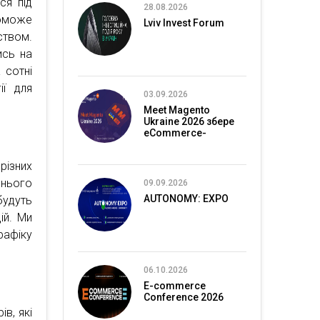
ся під
28.08.2026
оможе
Lviv Invest Forum
ством.
ись на
 сотні
ії для
03.09.2026
Meet Magento
Ukraine 2026 збере
eCommerce-
спільноту в Києві
різних
шнього
09.09.2026
AUTONOMY: EXPO
будуть
ій. Ми
рафіку
06.10.2026
E-commerce
Conference 2026
в, які