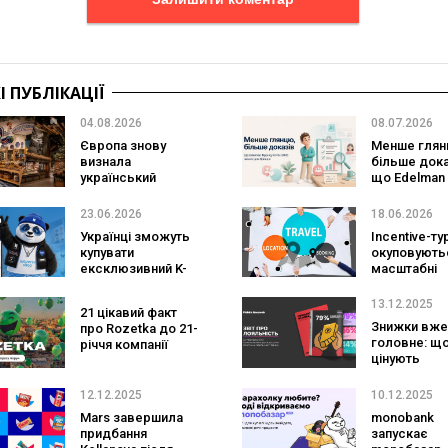
 ПУБЛІКАЦІЇ
04.08.2026
08.07.2026
Європа знову
Менше глян
визнала
більше дока
український
що Edelman
ритейл: три
Tipping Poin
«Сільпо» увійшли
змінює для
23.06.2026
18.06.2026
до рейтингу
брендів
Українці зможуть
Incentive-ту
найкращих
купувати
окуповуютьс
супермаркетів
ексклюзивний K-
масштабні
pop мерч і
подорожі і 
японські раритети
чого вони б
13.12.2025
21 цікавий факт
напряму з Азії
під час війн
Знижки вже
про Rozetka до 21-
головне: щ
річчя компанії
цінують
користувачі
програмах
12.12.2025
10.12.2025
лояльності 
Mars завершила
monobank
придбання
запускає