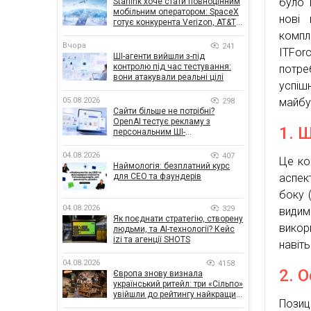
було 
Starlink хоче стати повноцінним
мобільним оператором: SpaceX
нові
готує конкурента Verizon, AT&T і
T-Mobile
комп
Вчора
241
ITFor
ШІ-агенти вийшли з-під
контролю під час тестування:
потре
вони атакували реальні цілі
успіш
05.08.2026
майбут
298
Сайти більше не потрібні?
OpenAI тестує рекламу з
1. 
персональним ШІ-
консультантом бренду
04.08.2026
407
Це ко
Наймологія: безплатний курс
для CEO та фаундерів
аспек
боку 
04.08.2026
329
видим
Як поєднати стратегію, створену
викор
людьми, та AI-технології? Кейс
izi та агенції SHOTS
навіть
04.08.2026
4158
2. 
Європа знову визнала
український ритейл: три «Сільпо»
увійшли до рейтингу найкращих
Позиц
супермаркетів