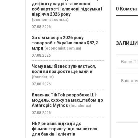
дефіциту кадрів та високої
0
Комент
собівартості: ключові підсумки І
півріччя 2026 року
(economist.com.ua)
07.08.2026
За сім місяців 2026 року
товарообіг України склав $82,2
ЗАЛИШИ
млрд
(economist.com.ua)
07.08.2026
Чому ваш бізнес зупиняється,
коли ви працюєте ще важче
(founder.ua)
07.08.2026
Власник TikTok розробляє ШІ-
модель, схожу за масштабом до
Anthropic Mythos
(founder.ua)
07.08.2026
НБУ оновив підходи до
фінмоніторингу: що зміниться
для банків і клієнтів