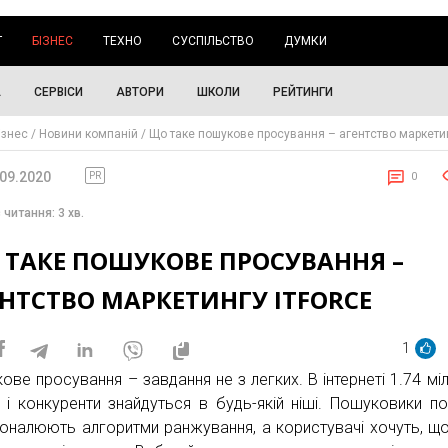
Г
БІЗНЕС
ТЕХНО
СУСПІЛЬСТВО
ДУМКИ
А
СЕРВІСИ
АВТОРИ
ШКОЛИ
РЕЙТИНГИ
ізнес
Новини компаній
Що таке пошукове просування – агентство маркетин
.09.2020
PR
0
 читання: 3 хв.
 ТАКЕ ПОШУКОВЕ ПРОСУВАННЯ –
НТСТВО МАРКЕТИНГУ ITFORCE
1
ове просування – завдання не з легких. В інтернеті 1.74 мі
в і конкуренти знайдуться в будь-якій ніші. Пошуковики по
оналюють алгоритми ранжування, а користувачі хочуть, щ