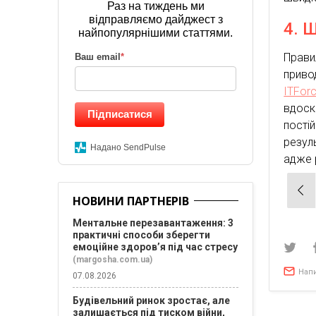
Раз на тиждень ми
відправляємо дайджест з
4. 
найпопулярнішими статтями.
Прави
Ваш email
*
приво
ITFor
вдоск
Підписатися
пості
резул
Надано SendPulse
адже 
Нав
НОВИНИ ПАРТНЕРІВ
зап
Ментальне перезавантаження: 3
практичні способи зберегти
емоційне здоров’я під час стресу
(margosha.com.ua)
Нап
07.08.2026
Будівельний ринок зростає, але
залишається під тиском війни,