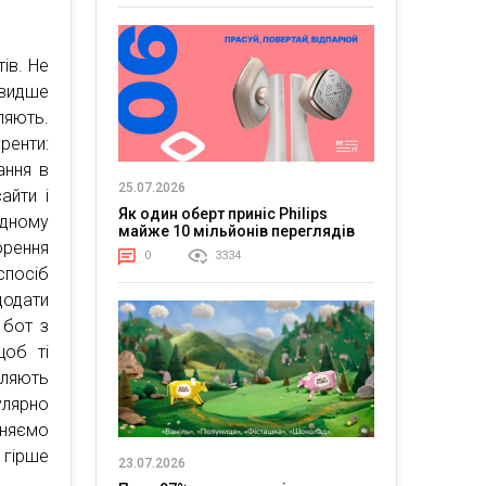
ів. Не
видше
ляють.
ренти:
ання в
25.07.2026
айти і
Як один оберт приніс Philips
одному
майже 10 мільйонів переглядів
орення
0
3334
спосіб
додати
 бот з
щоб ті
бляють
лярно
вняємо
 гірше
23.07.2026