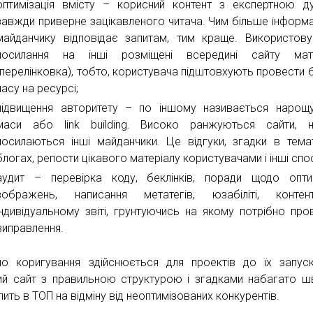
оптимізація вмісту – корисний контент з експертною 
завжди приверне зацікавленого читача. Чим більше інформа
майданчику відповідає запитам, тим краще. Використов
посилання на інші розміщені всередині сайту мате
(перелінковка), тобто, користувача підштовхують провести 
часу на ресурсі;
підвищення авторитету – по іншому називається нарощ
маси або link building. Високо ранжуються сайти, н
посилаються інші майданчики. Це відгуки, згадки в тема
блогах, репости цікавого матеріалу користувачами і інші спо
аудит – перевірка коду, беклінків, поради щодо оптим
зображень, написання метатегів, юзабіліті, конте
індивідуальному звіті, грунтуючись на якому потрібно про
виправлення.
о коригування здійснюється для проектів до їх запус
ий сайт з правильною структурою і згадками набагато 
ить в ТОП на відміну від неоптимізованих конкурентів.