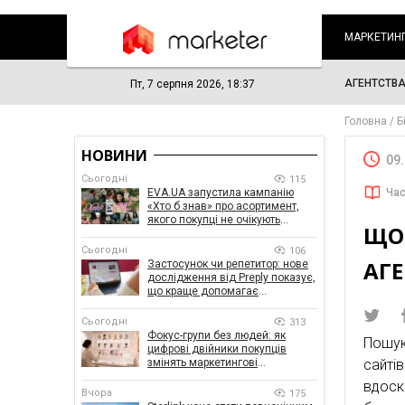
МАРКЕТИН
АГЕНТСТВ
Пт, 7 серпня 2026, 18:37
Головна
Б
НОВИНИ
09
Сьогодні
115
EVA.UA запустила кампанію
Час
«Хто б знав» про асортимент,
якого покупці не очікують
ЩО
побачити на платформі
Сьогодні
106
АГЕ
Застосунок чи репетитор: нове
дослідження від Preply показує,
що краще допомагає
заговорити іноземною мовою
Сьогодні
313
Фокус-групи без людей: як
Пошук
цифрові двійники покупців
змінять маркетингові
сайті
дослідження
вдоск
Вчора
175