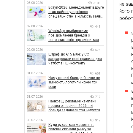
03.08.2026
3106
не за
Вступ-2026: менеджмент вдруге
його 
став найпопулярнішою
спеціальністю, а кількість заяв
робот
— рекордна за 5 років
02.08.2026
441
WhatsApp прибиратиме
повідомлення брендів з
основних чатів: що зміниться
для бізнесу
02.08.2026
578
Штраф до €15 млн: у ЄС
запрацювали нові правила для
чатботів і ШІ-контенту
31.07.2026
651
Чому великі бренди більше не
змінюють логотипи кожні три
роки
31.07.2026
717
Найкращі рекламні кампанії
першого півріччя 2026: які
бренди задавали тон індустрії
30.07.2026
917
Куди рухається маркетинг:
головні сигнали ринку за