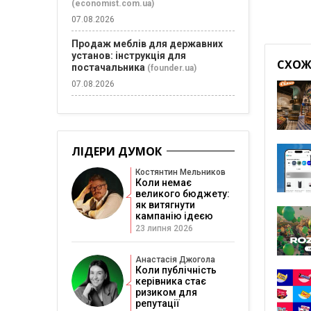
(economist.com.ua)
07.08.2026
Продаж меблів для державних
установ: інструкція для
СХОЖІ
постачальника
(founder.ua)
07.08.2026
ЛІДЕРИ ДУМОК
Костянтин Мельников
Коли немає
великого бюджету:
як витягнути
кампанію ідеєю
23 липня 2026
Анастасія Джогола
Коли публічність
керівника стає
ризиком для
репутації