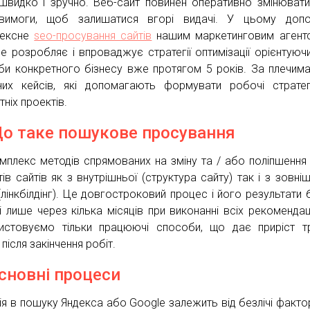
швидко і зручно. Веб-сайт повинен оперативно змінювати
 вимоги, щоб залишатися вгорі видачі. У цьому доп
лексне
seo-просування сайтів
нашим маркетинговим агент
ce розробляє і впроваджує стратегії оптимізації орієнтуюч
би конкретного бізнесу вже протягом 5 років. За плечима
них кейсів, які допомагають формувати робочі стратег
ніх проектів.
Що таке пошукове просування
мплекс методів спрямованих на зміну та / або поліпшення 
тів сайтів як з внутрішньої (структура сайту) так і з зовні
(лінкбілдінг). Це довгостроковий процес і його результати 
і лише через кілька місяців при виконанні всіх рекомендац
истовуємо тільки працюючі способи, що дає приріст т
 після закінчення робіт.
Основні процеси
ія в пошуку Яндекса або Google залежить від безлічі факторі