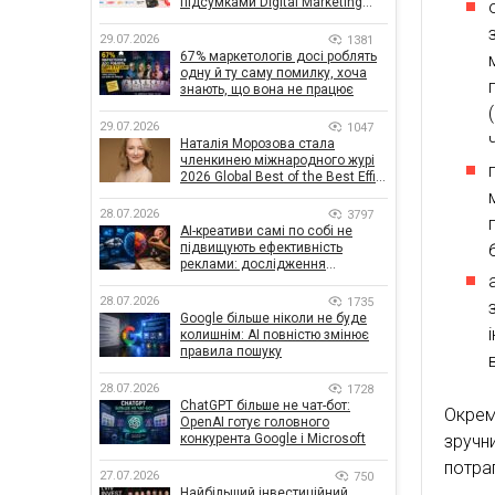
підсумками Digital Marketing
Day від GoIT
29.07.2026
1381
67% маркетологів досі роблять
одну й ту саму помилку, хоча
знають, що вона не працює
29.07.2026
1047
Наталія Морозова стала
членкинею міжнародного журі
2026 Global Best of the Best Effie
Awards
28.07.2026
3797
AI-креативи самі по собі не
підвищують ефективність
реклами: дослідження
показало, що насправді
впливає на ефективність
28.07.2026
1735
кампаній
Google більше ніколи не буде
колишнім: AI повністю змінює
правила пошуку
28.07.2026
1728
ChatGPT більше не чат-бот:
Окрем
OpenAI готує головного
конкурента Google і Microsoft
зручн
потрап
27.07.2026
750
Найбільший інвестиційний