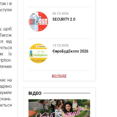
ак і в
ступні
06.10.2026
SECURITY 2.0
у, щоб
 Також
ся від
13.10.2026
ується
ЄвроБудЕкспо 2026
и. Їх
ption.
тичних
ВСІ ПОДІЇ
ває на
адіяно
зуміле
ВІДЕО
скань.
ається