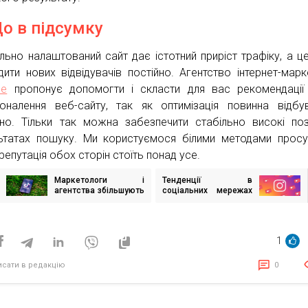
Що в підсумку
льно налаштований сайт дає істотний приріст трафіку, а ц
дити нових відвідувачів постійно. Агентство інтернет-марк
ce
пропонує допомогти і скласти для вас рекомендації
оналення веб-сайту, так як оптимізація повинна відбу
йно. Тільки так можна забезпечити стабільно високі поз
ьтатах пошуку. Ми користуємося білими методами просу
репутація обох сторін стоїть понад усе.
Маркетологи і
Тенденції в
ігація
агентства збільшують
соціальних мережах
исів
рекламу на TikTok
на 2020 і далі
1
исати в редакцію
0