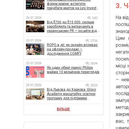
форум країни: встигніть
3. 
придбати квиток на Lviv Invest
Forum
На від
26.07.2026
540
Від $700 до $15 000: скільки
посп
заробляють та витрачають в
знахо
українському PR — інсайти від
znamy та Women Make Money
Цим к
25.07.2026
2726
розмі
ROPO в дії: як онлайн впливає
на офлайн-продажі —
негат
дослідження COMFY
посил
25.07.2026
3334
місці
Як один оберт приніс Philips
майже 10 мільйонів переглядів
сторін
– нев
24.07.2026
2023
автор
Від Львова до Харкова: Glovo
послі
Academy масштабує освітню
програму для підтримки
зіміт
українського бізнесу
метод
БІЛЬШЕ
закри
вас, 
швидк