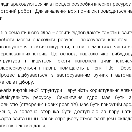
вжди враховуються як в процесі розробки інтернет-ресурсу т
поточній роботі. Для виявлення всіх помилок проводяться на
и:
збір семантичного ядра – запити відповідають тематиці сайт
роботи могли знаходити ресурс і показувати клієнтам.
аналізуються сайти-конкуренти, потім семантика чистить
нерелевантних ключів. Це основа, навколо якої вибудов
структура і пишуться тексти наповнені цими ключам
кластеризуються і навіть поміщають в теги Title і Descri
Процес відбувається із застосуванням ручних і автома
методів підбору;
аналіз внутрішньої структури – зручність користування впли
відвідуваність ресурсу. Семантичне ядро має бути з
повністю (створення нових розділів), має бути присутнім зро
меню, а головна сторінка бути доступною за пару нати
Карта сайта і інші нюанси опрацьовуються фахівцем і склад
список рекомендацій;