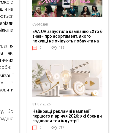
думкою
ція на
уються
ріали
Сьогодні
більше
EVA.UA запустила кампанію «Хто б
знав» про асортимент, якого
покупці не очікують побачити на
ування
платформі
0
115
а які
тичних
соби;
ізації
нту в
водити
31.07.2026
ку, бо
Найкращі рекламні кампанії
першого півріччя 2026: які бренди
швидше
задавали тон індустрії
0
717