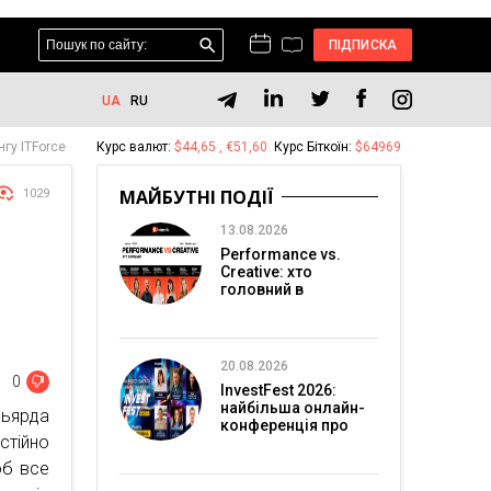
ПІДПИСКА
UA
RU
гу ITForce
Курс валют:
$44,65 , €51,60
Курс Біткоїн:
$64969
МАЙБУТНІ ПОДІЇ
1029
13.08.2026
Performance vs.
Creative: хто
головний в
перформанс-
маркетингу?
20.08.2026
0
InvestFest 2026:
найбільша онлайн-
льярда
конференція про
стійно
інвестиції
об все