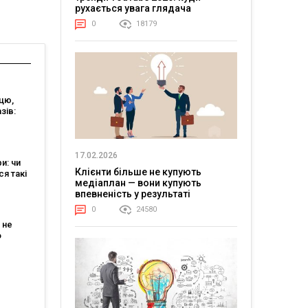
рухається увага глядача
0
18179
цю,
зів:
ts 2026
17.02.2026
ри: чи
Клієнти більше не купують
я такі
медіаплан — вони купують
впевненість у результаті
для
ізнесу
0
24580
и?
 не
о
 у
2025