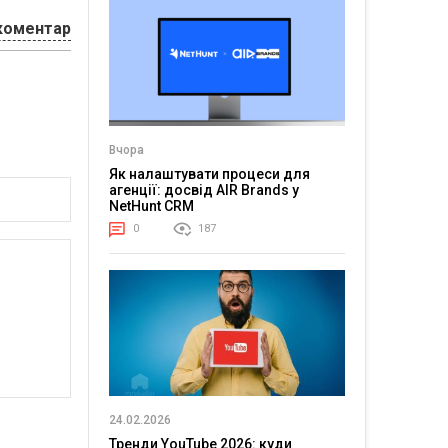
коментар
Вчора
Як налаштувати процеси для
агенції: досвід AIR Brands у
NetHunt CRM
0
187
24.02.2026
Тренди YouTube 2026: куди