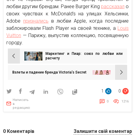
любви другим брендам. Ранее Burger King
рассказал
о
своих чувствах к McDonald’s на улицах Хельсинки,
Adobe
признались
в любви Apple, когда последние
заблокировали Flash Player на своей технике, а
Louis
Vuitton
— Парижу, выпустив коллекцию, посвященную
городу.
Маркетинг и Пиар: союз по любви или
Навигация
расчету
по
записям
Взлеты и падение бренда Victoria’s Secret
1
0
Написать
0
1216
в
редакцию
0
Коментарів
Залишити свій коментар