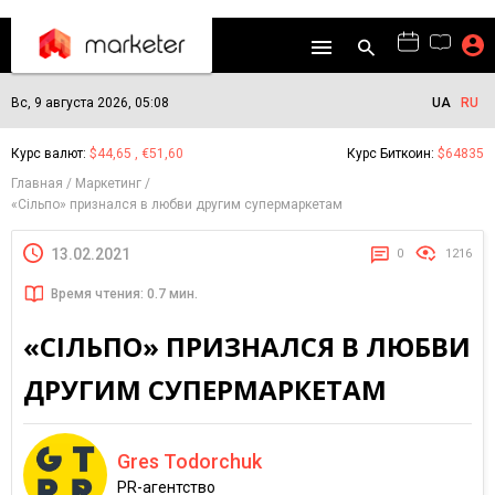
Вс, 9 августа 2026, 05:08
UA
RU
Курс валют:
$44,65 , €51,60
Курс Биткоин:
$64835
Главная
Маркетинг
«Сільпо» признался в любви другим супермаркетам
13.02.2021
0
1216
Время чтения: 0.7 мин.
«СІЛЬПО» ПРИЗНАЛСЯ В ЛЮБВИ
ДРУГИМ СУПЕРМАРКЕТАМ
Gres Todorchuk
PR-агентство