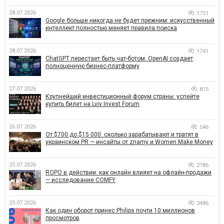
28.07.2026
1751
Google больше никогда не будет прежним: искусственный
интеллект полностью меняет правила поиска
28.07.2026
1741
ChatGPT перестает быть чат-ботом. OpenAI создает
полноценную бизнес-платформу
27.07.2026
815
Крупнейший инвестиционный форум страны: успейте
купить билет на Lviv Invest Forum
26.07.2026
546
От $700 до $15 000: сколько зарабатывают и тратят в
украинском PR — инсайты от znamy и Women Make Money
25.07.2026
2786
ROPO в действии: как онлайн влияет на офлайн-продажи
— исследование COMFY
25.07.2026
3486
Как один оборот принес Philips почти 10 миллионов
просмотров