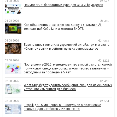
04.08.2026
527
Наймология: бесплатный курс для CEO и фаундеров
04.08.2026
385
Как объединить стратегию, созданную людьми и AI-
технологии? Кейс izi и агентства SHOTS
04.08.2026
4212
Европа вновь отметила украинский ритейл: три магазина
«Сильпо» вошли в рейтинг лучших супермаркетов
03.08.2026
3222
Поступление-2026: менеджмент во второй раз стал самой
популярной специальностью, а количество заявлений —
рекордным за последние 5 лет
02.08.2026
451
WhatsApp будет удалять сообщения брендов из основных
чатов: что изменится для бизнеса
02.08.2026
594
Штраф до 15 млн евро: в ЕС вступили в силу новые
правила для чат-ботов и ИИ-контента