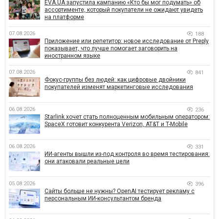
EVA.UA запустила кампанию «Кто бы мог подумать» об
ассортименте, который покупатели не ожидают увидеть
на платформе
07.08.2026
188
Приложение или репетитор: новое исследование от Preply
показывает, что лучше помогает заговорить на
иностранном языке
07.08.2026
841
Фокус-группы без людей: как цифровые двойники
покупателей изменят маркетинговые исследования
06.08.2026
236
Starlink хочет стать полноценным мобильным оператором:
SpaceX готовит конкурента Verizon, AT&T и T-Mobile
06.08.2026
331
ИИ-агенты вышли из-под контроля во время тестирования:
они атаковали реальные цели
05.08.2026
396
Сайты больше не нужны? OpenAI тестирует рекламу с
персональным ИИ-консультантом бренда