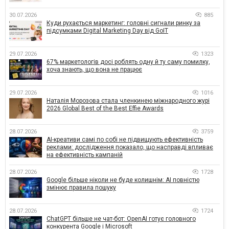
30.07.2026
885
Куди рухається маркетинг: головні сигнали ринку за
підсумками Digital Marketing Day від GoIT
29.07.2026
1323
67% маркетологів досі роблять одну й ту саму помилку,
хоча знають, що вона не працює
29.07.2026
1016
Наталія Морозова стала членкинею міжнародного журі
2026 Global Best of the Best Effie Awards
28.07.2026
3759
AI-креативи самі по собі не підвищують ефективність
реклами: дослідження показало, що насправді впливає
на ефективність кампаній
28.07.2026
1728
Google більше ніколи не буде колишнім: AI повністю
змінює правила пошуку
28.07.2026
1724
ChatGPT більше не чат-бот: OpenAI готує головного
конкурента Google і Microsoft