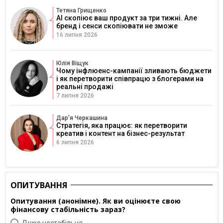
Тетяна Грищенко
AI скопіює ваш продукт за три тижні. Але
бренд і сенси скопіювати не зможе
16 липня 2026
Юлія Віщук
Чому інфлюенс-кампанії зливають бюджети
і як перетворити співпрацю з блогерами на
реальні продажі
7 липня 2026
Дарʼя Черкашина
Стратегія, яка працює: як перетворити
креатив і контент на бізнес-результат
6 липня 2026
ОПИТУВАННЯ
Опитування (анонімне). Як ви оцінюєте свою
фінансову стабільність зараз?
Дуже нестабільна