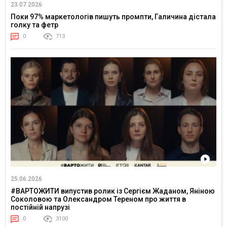
23.07.2026
Поки 97% маркетологів пишуть промпти, Галичина дістала
голку та фетр
0
713
25.06.2026
#ВАРТОЖИТИ випустив ролик із Сергієм Жаданом, Яніною
Соколовою та Олександром Тереном про життя в
постійній напрузі
0
3100