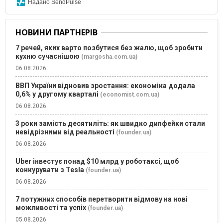
Надано SendPulse
НОВИНИ ПАРТНЕРІВ
7 речей, яких варто позбутися без жалю, щоб зробити
кухню сучаснішою
(margosha.com.ua)
06.08.2026
ВВП України відновив зростання: економіка додала
0,6% у другому кварталі
(economist.com.ua)
06.08.2026
3 роки замість десятиліть: як швидко дипфейки стали
невідрізними від реальності
(founder.ua)
06.08.2026
Uber інвестує понад $10 млрд у роботаксі, щоб
конкурувати з Tesla
(founder.ua)
06.08.2026
7 потужних способів перетворити відмову на нові
можливості та успіх
(founder.ua)
05.08.2026