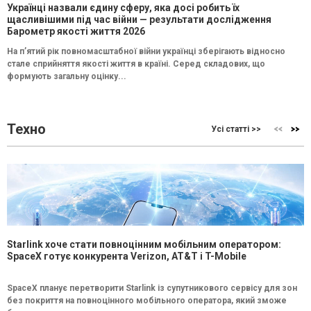
Українці назвали єдину сферу, яка досі робить їх
щасливішими під час війни — результати дослідження
Барометр якості життя 2026
На п’ятий рік повномасштабної війни українці зберігають відносно
стале сприйняття якості життя в країні. Серед складових, що
формують загальну оцінку...
Техно
Усі статті >>
Starlink хоче стати повноцінним мобільним оператором:
SpaceX готує конкурента Verizon, AT&T і T-Mobile
SpaceX планує перетворити Starlink із супутникового сервісу для зон
без покриття на повноцінного мобільного оператора, який зможе