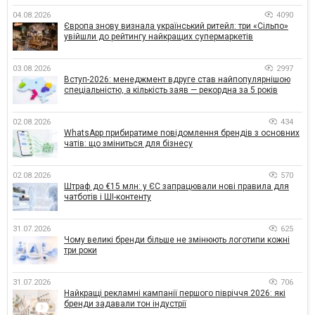
04.08.2026
4090
Європа знову визнала український ритейл: три «Сільпо»
увійшли до рейтингу найкращих супермаркетів
03.08.2026
2997
Вступ-2026: менеджмент вдруге став найпопулярнішою
спеціальністю, а кількість заяв — рекордна за 5 років
02.08.2026
434
WhatsApp прибиратиме повідомлення брендів з основних
чатів: що зміниться для бізнесу
02.08.2026
570
Штраф до €15 млн: у ЄС запрацювали нові правила для
чатботів і ШІ-контенту
31.07.2026
625
Чому великі бренди більше не змінюють логотипи кожні
три роки
31.07.2026
706
Найкращі рекламні кампанії першого півріччя 2026: які
бренди задавали тон індустрії