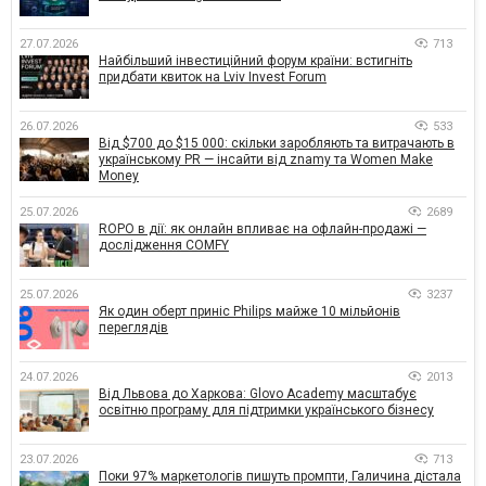
27.07.2026
713
Найбільший інвестиційний форум країни: встигніть
придбати квиток на Lviv Invest Forum
26.07.2026
533
Від $700 до $15 000: скільки заробляють та витрачають в
українському PR — інсайти від znamy та Women Make
Money
25.07.2026
2689
ROPO в дії: як онлайн впливає на офлайн-продажі —
дослідження COMFY
25.07.2026
3237
Як один оберт приніс Philips майже 10 мільйонів
переглядів
24.07.2026
2013
Від Львова до Харкова: Glovo Academy масштабує
освітню програму для підтримки українського бізнесу
23.07.2026
713
Поки 97% маркетологів пишуть промпти, Галичина дістала