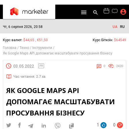
Чт, 6 серпня 2026, 20:58
UA
RU
Курс валют:
$44,65 , €51,50
Курс Біткоїн:
$64549
Головна
Техно
Інструменти
Як Google Maps API допомагає масштабувати просування бізнесу
03.05.2022
PR
0
2420
Час читання: 2.7 хв.
ЯК GOOGLE MAPS API
ДОПОМАГАЄ МАСШТАБУВАТИ
ПРОСУВАННЯ БІЗНЕСУ
1
0