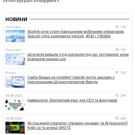
безпосередньо конкурувати з...
НОВИНИ
Сьогодні
120
Starlink хоче стати повноцінним мобільним оператором:
SpaceX готує конкурента Verizon, AT&T і T-Mobile
Сьогодні
146
ШІ-агенти вийшли з-під контролю під час тестування: вони
атакували реальні цілі
Вчора
220
Сайти більше не потрібні? OpenAI тестує рекламу з
персональним ШІ-консультантом бренду
04.08.2026
339
Наймологія: безплатний курс для CEO та фаундерів
04.08.2026
284
Як поєднати стратегію, створену людьми, та AI-технології?
Кейс izi та агенції SHOTS