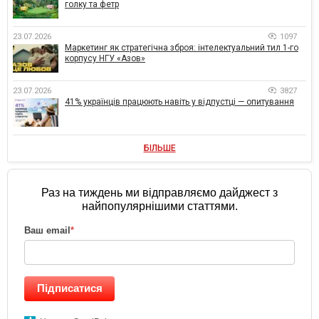
голку та фетр
23.07.2026
1097
Маркетинг як стратегічна зброя: інтелектуальний тил 1-го
корпусу НГУ «Азов»
23.07.2026
3827
41% українців працюють навіть у відпустці — опитування
БІЛЬШЕ
Раз на тиждень ми відправляємо дайджест з
найпопулярнішими статтями.
Ваш email
*
Підписатися