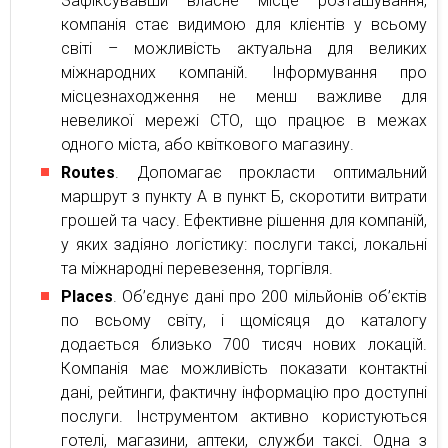
Зафіксувавши власне місце розташування,
компанія стає видимою для клієнтів у всьому
світі – можливість актуальна для великих
міжнародних компаній. Інформування про
місцезнаходження не менш важливе для
невеликої мережі СТО, що працює в межах
одного міста, або квіткового магазину.
Routes
. Допомагає прокласти оптимальний
маршрут з пункту А в пункт Б, скоротити витрати
грошей та часу. Ефективне рішення для компаній,
у яких задіяно логістику: послуги таксі, локальні
та міжнародні перевезення, торгівля.
Places
. Об’єднує дані про 200 мільйонів об’єктів
по всьому світу, і щомісяця до каталогу
додається близько 700 тисяч нових локацій.
Компанія має можливість показати контактні
дані, рейтинги, фактичну інформацію про доступні
послуги. Інструментом активно користуються
готелі, магазини, аптеки, служби таксі. Одна з