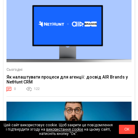
Сьогодні
Як налаштувати процеси для агенції: досвід AIR Brands у
NetHunt CRM
0
122
Цей сайт використовує cookie. Щоб закрити це повідомлення
і підтвердити згоду на
використання cookie
на цьому сайті,
ОК
натисніть кнопку "Ок".