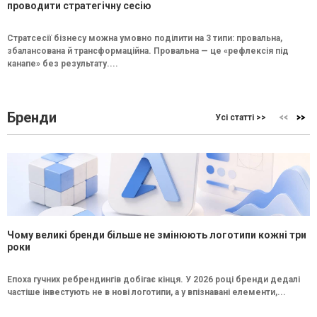
проводити стратегічну сесію
Стратсесії бізнесу можна умовно поділити на 3 типи: провальна,
збалансована й трансформаційна. Провальна — це «рефлексія під
канапе» без результату....
Бренди
Усі статті >>
Чому великі бренди більше не змінюють логотипи кожні три
роки
Епоха гучних ребрендингів добігає кінця. У 2026 році бренди дедалі
частіше інвестують не в нові логотипи, а у впізнавані елементи,...