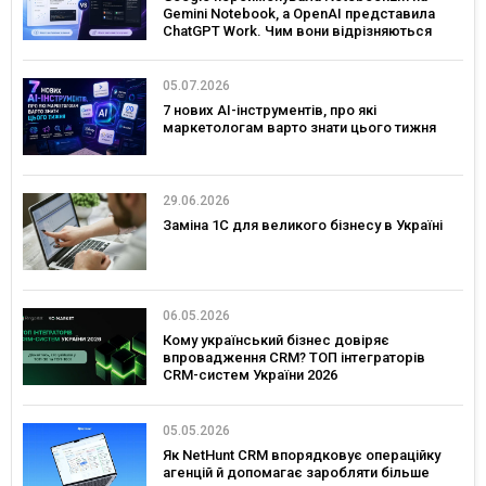
Gemini Notebook, а OpenAI представила
ChatGPT Work. Чим вони відрізняються
05.07.2026
7 нових AI-інструментів, про які
маркетологам варто знати цього тижня
29.06.2026
Заміна 1С для великого бізнесу в Україні
06.05.2026
Кому український бізнес довіряє
впровадження CRM? ТОП інтеграторів
CRM-систем України 2026
05.05.2026
Як NetHunt CRM впорядковує операційку
агенцій й допомагає заробляти більше