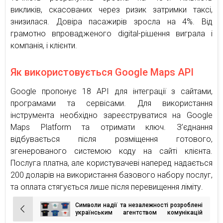
викликів, скасованих через ризик затримки таксі,
знизилася. Довіра пасажирів зросла на 4%. Від
грамотно впровадженого digital-рішення виграла і
компанія, і клієнти.
Як використовується Google Maps API
Google пропонує 18 API для інтеграції з сайтами,
програмами та сервісами. Для використання
інструмента необхідно зареєструватися на Google
Maps Platform та отримати ключ. З’єднання
відбувається після розміщення готового,
згенерованого системою коду на сайті клієнта.
Послуга платна, але користувачеві наперед надається
200 доларів на використання базового набору послуг,
та оплата стягується лише після перевищення ліміту.
Символи надії та незалежності розроблені
Навігація
українським агентством комунікацій
provid для збору коштів на підтримку