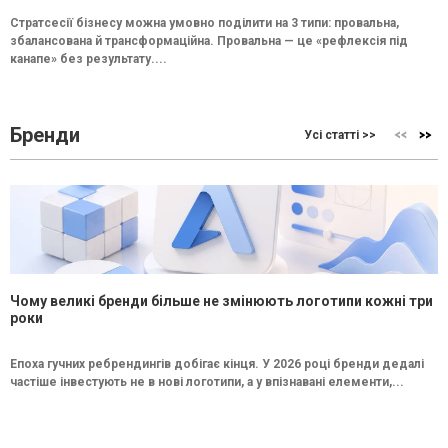
Стратсесії бізнесу можна умовно поділити на 3 типи: провальна,
збалансована й трансформаційна. Провальна — це «рефлексія під
канапе» без результату....
Бренди
Усі статті >>
Чому великі бренди більше не змінюють логотипи кожні три
роки
Епоха гучних ребрендингів добігає кінця. У 2026 році бренди дедалі
частіше інвестують не в нові логотипи, а у впізнавані елементи,...