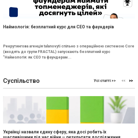
Наймологія: безплатний курс для CEO та фаундерів
Рекрутингова агенція talanovyti спільно з операційною системою Core
(входять до групи FRACTAL) запускають безплатний курс
"Наймологія: як СEO та фаундерам...
Суспільство
Усі статті >>
Українці назвали єдину сферу, яка досі робить їх
щасливішими під час війни — результати дослідження