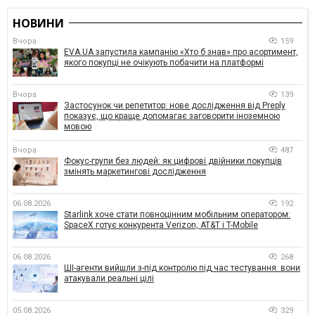
НОВИНИ
Вчора
159
EVA.UA запустила кампанію «Хто б знав» про асортимент,
якого покупці не очікують побачити на платформі
Вчора
139
Застосунок чи репетитор: нове дослідження від Preply
показує, що краще допомагає заговорити іноземною
мовою
Вчора
487
Фокус-групи без людей: як цифрові двійники покупців
змінять маркетингові дослідження
06.08.2026
192
Starlink хоче стати повноцінним мобільним оператором:
SpaceX готує конкурента Verizon, AT&T і T-Mobile
06.08.2026
268
ШІ-агенти вийшли з-під контролю під час тестування: вони
атакували реальні цілі
05.08.2026
329