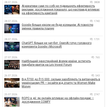
28.07.2026
3808
AI-креативи самі по собі не підвищують ефективність
реклами: дослідження показало, що насправді впливає
на ефективність кампаній
28.07.2026
1740
Google більше ніколи не буде колишнім: AI повністю
змінює правила пошуку
28.07.2026
1731
ChatGPT більше не чат-бот: OpenAI готує головного
конкурента Google і Microsoft
27.07.2026
765
Найбільший інвестиційний форум країни: встигніть
придбати квиток на Lviv Invest Forum
26.07.2026
543
Від $700 до $15 000: скільки заробляють та витрачають в
українському PR — інсайти від znamy та Women Make
Money
25.07.2026
2747
ROPO в дії: як онлайн впливає на офлайн-продажі —
дослідження COMFY