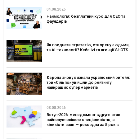
04.08.2026
Наймологія: безплатний курс для CEO та
фаундерів
Як поєднати стратегію, створену людьми,
та AI-технології? Кейс izi та агенції SHOTS
Європа знову визнала український ритейл:
три «Сільпо» увійшли до рейтингу
найкращих супермаркетів
03.08.2026
Вступ-2026: менеджмент вдруге став
найпопулярнішою спеціальністю, а
кількість заяв — рекордна за 5 років