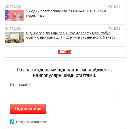
25.07.2026
3372
Як один оберт приніс Philips майже 10 мільйонів
переглядів
24.07.2026
2026
Від Львова до Харкова: Glovo Academy масштабує
освітню програму для підтримки українського бізнесу
БІЛЬШЕ
Раз на тиждень ми відправляємо дайджест з
найпопулярнішими статтями.
Ваш email
*
Підписатися
Надано SendPulse