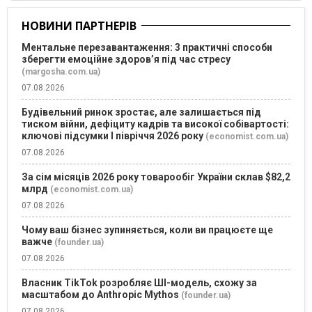
НОВИНИ ПАРТНЕРІВ
Ментальне перезавантаження: 3 практичні способи
зберегти емоційне здоров’я під час стресу
(margosha.com.ua)
07.08.2026
Будівельний ринок зростає, але залишається під
тиском війни, дефіциту кадрів та високої собівартості:
ключові підсумки І півріччя 2026 року
(economist.com.ua)
07.08.2026
За сім місяців 2026 року товарообіг України склав $82,2
млрд
(economist.com.ua)
07.08.2026
Чому ваш бізнес зупиняється, коли ви працюєте ще
важче
(founder.ua)
07.08.2026
Власник TikTok розробляє ШІ-модель, схожу за
масштабом до Anthropic Mythos
(founder.ua)
07.08.2026