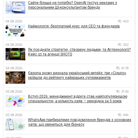
Сайти більше не потрібні? OpenAI тестує рекламу з
персональним ШІ-консультантом бренду
04.08.2026
453
Наймологія: безплатний курс для CEO та фаундерів
04.08.2026
352
Як поєднати стратегію, створену людьми, та AI-технології?
Кейс izi та агенції SHOTS
04.08.2026
4178
Європа знову визнала український ритейл: три «Сільпо»
увійшли до рейтингу найкращих супермаркетів
03.08.2026
3130
Вступ-2026: менеджмент вдруге став найпопулярнішою
спеціальністю, а кількість заяв — рекордна за 5 років
02.08.2026
446
WhatsApp прибиратиме повідомлення брендів з основних
чатів: що зміниться для бізнесу