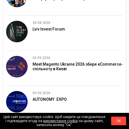
28.08.2026
Lviv Invest Forum
03.09.2026
Meet Magento Ukraine 2026 збере eCommerce-
спільноту в Києві
09.09.2026
AUTONOMY: EXPO
Цей сайт використовує cookie. Щоб закрити це повідомлення
і підтвердити згоду на
використання cookie
на цьому сайті,
ОК
натисніть кнопку "Ок".
06.10.2026