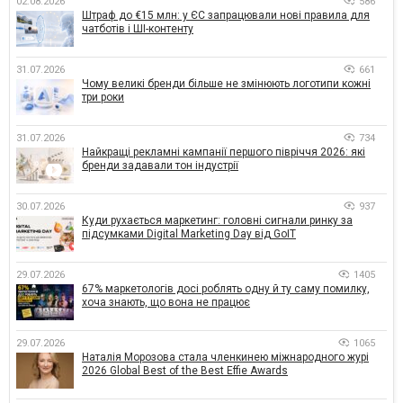
02.08.2026
586
Штраф до €15 млн: у ЄС запрацювали нові правила для
чатботів і ШІ-контенту
31.07.2026
661
Чому великі бренди більше не змінюють логотипи кожні
три роки
31.07.2026
734
Найкращі рекламні кампанії першого півріччя 2026: які
бренди задавали тон індустрії
30.07.2026
937
Куди рухається маркетинг: головні сигнали ринку за
підсумками Digital Marketing Day від GoIT
29.07.2026
1405
67% маркетологів досі роблять одну й ту саму помилку,
хоча знають, що вона не працює
29.07.2026
1065
Наталія Морозова стала членкинею міжнародного журі
2026 Global Best of the Best Effie Awards