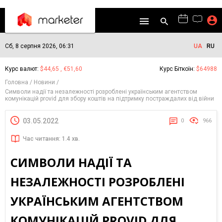
Сб, 8 серпня 2026, 06:31
UA
RU
Курс валют:
$44,65 , €51,60
Курс Біткоїн:
$64988
Головна
Новини
Символи надії та незалежності розроблені українським агентством
комунікацій provid для збору коштів на підтримку постраждалих від війни
03.05.2022
0
966
Час читання: 1.4 хв.
СИМВОЛИ НАДІЇ ТА
НЕЗАЛЕЖНОСТІ РОЗРОБЛЕНІ
УКРАЇНСЬКИМ АГЕНТСТВОМ
КОМУНІКАЦІЙ PROVID ДЛЯ