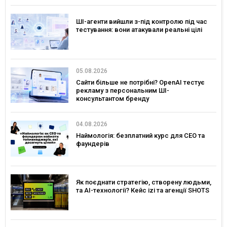
ШІ-агенти вийшли з-під контролю під час
тестування: вони атакували реальні цілі
05.08.2026
Сайти більше не потрібні? OpenAI тестує
рекламу з персональним ШІ-
консультантом бренду
04.08.2026
Наймологія: безплатний курс для CEO та
фаундерів
Як поєднати стратегію, створену людьми,
та AI-технології? Кейс izi та агенції SHOTS