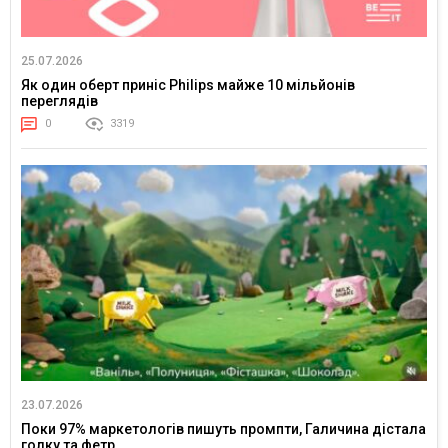
25.07.2026
Як один оберт приніс Philips майже 10 мільйонів
переглядів
0
3319
23.07.2026
Поки 97% маркетологів пишуть промпти, Галичина дістала
голку та фетр