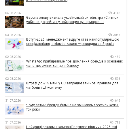
04.08.2026
4148
Європа знову визнала український ритейл: три «Сільпо»
увійшли до рейтингу найкращих супермаркетів
03.08.2026
3087
Вступ-2026: менеджмент вдруге став найпопулярнішою
спеціальністю, а кількість заяв — рекордна за 5 років
02.08.2026
439
WhatsApp прибиратиме повідомлення брендів з основних
чатів: що зміниться для бізнесу
02.08.2026
576
Штраф до €15 млн: у ЄС запрацювали нові правила для
чатботів і ШІ-контенту
31.07.2026
649
Чому великі бренди більше не змінюють логотипи кожні
три роки
31.07.2026
712
Найкращі рекламні кампанії першого півріччя 2026: які