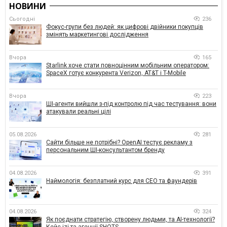
НОВИНИ
Сьогодні
236
Фокус-групи без людей: як цифрові двійники покупців
змінять маркетингові дослідження
Вчора
165
Starlink хоче стати повноцінним мобільним оператором:
SpaceX готує конкурента Verizon, AT&T і T-Mobile
Вчора
223
ШІ-агенти вийшли з-під контролю під час тестування: вони
атакували реальні цілі
05.08.2026
281
Сайти більше не потрібні? OpenAI тестує рекламу з
персональним ШІ-консультантом бренду
04.08.2026
391
Наймологія: безплатний курс для CEO та фаундерів
04.08.2026
324
Як поєднати стратегію, створену людьми, та AI-технології?
Кейс izi та агенції SHOTS