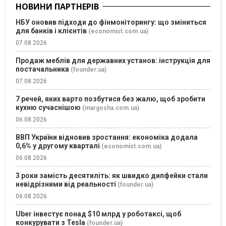
НОВИНИ ПАРТНЕРІВ
НБУ оновив підходи до фінмоніторингу: що зміниться
для банків і клієнтів
(economist.com.ua)
07.08.2026
Продаж меблів для державних установ: інструкція для
постачальника
(founder.ua)
07.08.2026
7 речей, яких варто позбутися без жалю, щоб зробити
кухню сучаснішою
(margosha.com.ua)
06.08.2026
ВВП України відновив зростання: економіка додала
0,6% у другому кварталі
(economist.com.ua)
06.08.2026
3 роки замість десятиліть: як швидко дипфейки стали
невідрізними від реальності
(founder.ua)
06.08.2026
Uber інвестує понад $10 млрд у роботаксі, щоб
конкурувати з Tesla
(founder.ua)