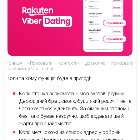
Функція «Приховати контакти» дозволяє приховати
знайомих у Viber Dating.
Коли та кому функція буде в пригоді:
Коли стрічка знайомств – мов зустріч родини.
Двоюрідний брат, свояк, будь-який родич – не те,
чого хочеться у дейтингу. За сімейним столом і
без того буває незручно, щоб додавати ще й
жарти про знайомства.
Коли метчі схожі на список адрес у робочій
розсилці. Особисті стосунки з колегами — не