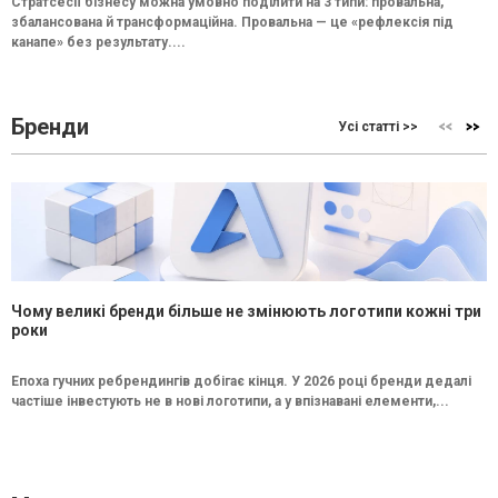
Стратсесії бізнесу можна умовно поділити на 3 типи: провальна,
збалансована й трансформаційна. Провальна — це «рефлексія під
канапе» без результату....
Бренди
Усі статті >>
Чому великі бренди більше не змінюють логотипи кожні три
роки
Епоха гучних ребрендингів добігає кінця. У 2026 році бренди дедалі
частіше інвестують не в нові логотипи, а у впізнавані елементи,...