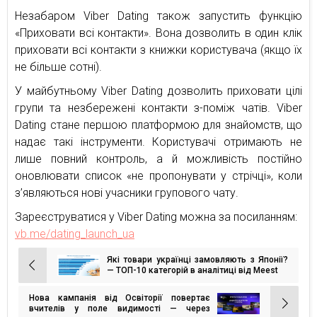
Незабаром Viber Dating також запустить функцію
«Приховати всі контакти». Вона дозволить в один клік
приховати всі контакти з книжки користувача (якщо їх
не більше сотні).
У майбутньому Viber Dating дозволить приховати цілі
групи та незбережені контакти з-поміж чатів. Viber
Dating стане першою платформою для знайомств, що
надає такі інструменти. Користувачі отримають не
лише повний контроль, а й можливість постійно
оновлювати список «не пропонувати у стрічці», коли
з’являються нові учасники групового чату.
Зареєструватися у Viber Dating можна за посиланням:
vb.me/dating_launch_ua
Які товари українці замовляють з Японії?
Навігація
— ТОП-10 категорій в аналітиці від Meest
записів
Нова кампанія від Освіторії повертає
вчителів у поле видимості — через