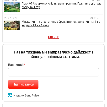
Поки 97% маркетологів пишуть промпти, Галичина дістала
голку та фетр
23.07.2026
1124
Маркетинг як стратегічна зброя: інтелектуальний тил 1-го
корпусу НГУ «Азов»
БІЛЬШЕ
Раз на тиждень ми відправляємо дайджест з
найпопулярнішими статтями.
Ваш email
*
Підписатися
Надано SendPulse