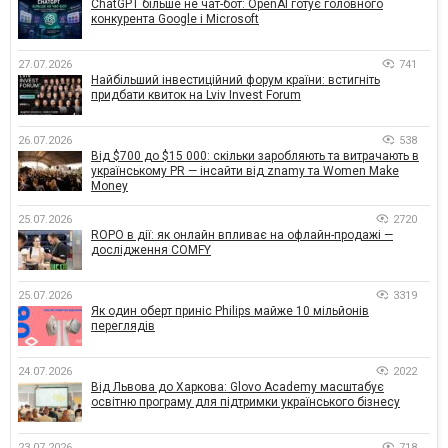
ChatGPT більше не чат-бот: OpenAI готує головного
конкурента Google і Microsoft
27.07.2026
741
Найбільший інвестиційний форум країни: встигніть
придбати квиток на Lviv Invest Forum
26.07.2026
538
Від $700 до $15 000: скільки заробляють та витрачають в
українському PR — інсайти від znamy та Women Make
Money
25.07.2026
2720
ROPO в дії: як онлайн впливає на офлайн-продажі —
дослідження COMFY
25.07.2026
3319
Як один оберт приніс Philips майже 10 мільйонів
переглядів
24.07.2026
2022
Від Львова до Харкова: Glovo Academy масштабує
освітню програму для підтримки українського бізнесу
23.07.2026
718