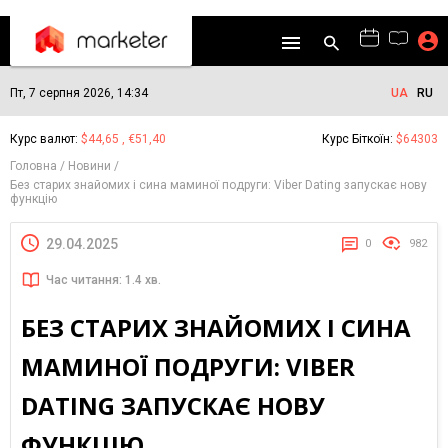
Пт, 7 серпня 2026, 14:34
UA
RU
Курс валют:
$44,65 , €51,40
Курс Біткоїн:
$64303
Головна
Новини
Без старих знайомих і сина маминої подруги: Viber Dating запускає нову
функцію
29.04.2025
0
982
Час читання: 1.4 хв.
БЕЗ СТАРИХ ЗНАЙОМИХ І СИНА
МАМИНОЇ ПОДРУГИ: VIBER
DATING ЗАПУСКАЄ НОВУ
ФУНКЦІЮ