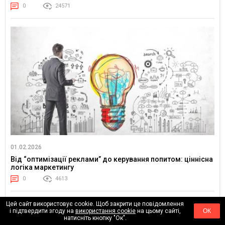
0
24571
01.02.2026
Від “оптимізації реклами” до керування попитом: ціннісна
логіка маркетингу
0
4613
Цей сайт використовує cookie. Щоб закрити це повідомлення
і підтвердити згоду на
використання cookie
на цьому сайті,
ОК
натисніть кнопку "Ок".