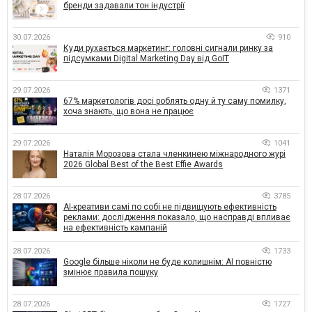
бренди задавали тон індустрії
30.07.2026
910
Куди рухається маркетинг: головні сигнали ринку за
підсумками Digital Marketing Day від GoIT
29.07.2026
1371
67% маркетологів досі роблять одну й ту саму помилку,
хоча знають, що вона не працює
29.07.2026
1041
Наталія Морозова стала членкинею міжнародного журі
2026 Global Best of the Best Effie Awards
28.07.2026
3785
AI-креативи самі по собі не підвищують ефективність
реклами: дослідження показало, що насправді впливає
на ефективність кампаній
28.07.2026
1733
Google більше ніколи не буде колишнім: AI повністю
змінює правила пошуку
28.07.2026
1727