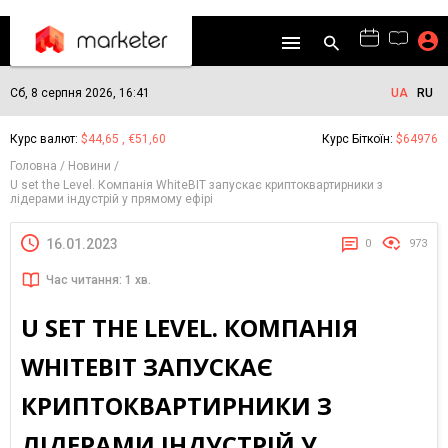
Сб, 8 серпня 2026, 16:41
UA
RU
Курс валют:
$44,65 , €51,60
Курс Біткоїн:
$64976
Головна
Новини
U set the Level. Компанія WhiteBIT запускає криптоквартирники з
лідерами індустрій у прямому ефірі
16.01.2023
0
973
Час читання: 1 хв.
U SET THE LEVEL. КОМПАНІЯ
WHITEBIT ЗАПУСКАЄ
КРИПТОКВАРТИРНИКИ З
ЛІДЕРАМИ ІНДУСТРІЙ У