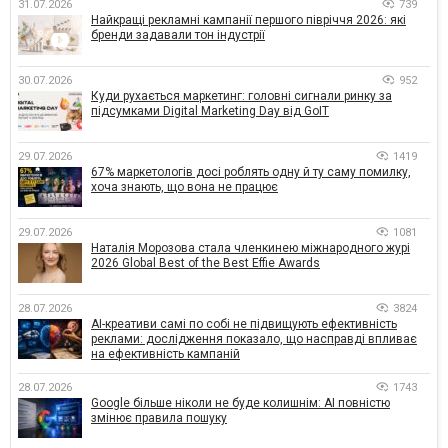
31.07.2026
739
Найкращі рекламні кампанії першого півріччя 2026: які
бренди задавали тон індустрії
30.07.2026
952
Куди рухається маркетинг: головні сигнали ринку за
підсумками Digital Marketing Day від GoIT
29.07.2026
1419
67% маркетологів досі роблять одну й ту саму помилку,
хоча знають, що вона не працює
29.07.2026
1081
Наталія Морозова стала членкинею міжнародного журі
2026 Global Best of the Best Effie Awards
28.07.2026
3824
AI-креативи самі по собі не підвищують ефективність
реклами: дослідження показало, що насправді впливає
на ефективність кампаній
28.07.2026
1743
Google більше ніколи не буде колишнім: AI повністю
змінює правила пошуку