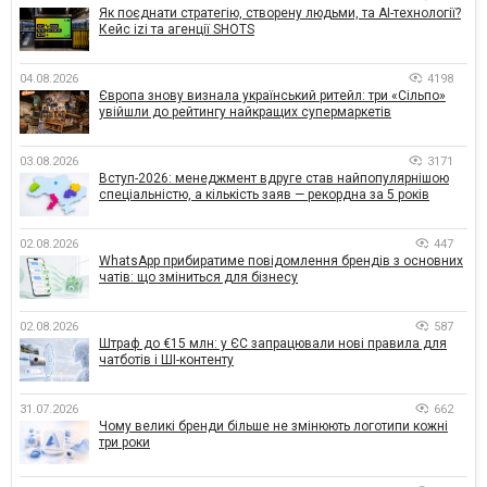
Як поєднати стратегію, створену людьми, та AI-технології?
Кейс izi та агенції SHOTS
04.08.2026
4198
Європа знову визнала український ритейл: три «Сільпо»
увійшли до рейтингу найкращих супермаркетів
03.08.2026
3171
Вступ-2026: менеджмент вдруге став найпопулярнішою
спеціальністю, а кількість заяв — рекордна за 5 років
02.08.2026
447
WhatsApp прибиратиме повідомлення брендів з основних
чатів: що зміниться для бізнесу
02.08.2026
587
Штраф до €15 млн: у ЄС запрацювали нові правила для
чатботів і ШІ-контенту
31.07.2026
662
Чому великі бренди більше не змінюють логотипи кожні
три роки