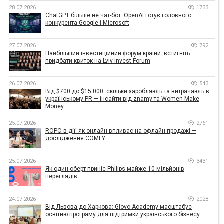
28.07.2026
1733
ChatGPT більше не чат-бот: OpenAI готує головного
конкурента Google і Microsoft
27.07.2026
792
Найбільший інвестиційний форум країни: встигніть
придбати квиток на Lviv Invest Forum
26.07.2026
543
Від $700 до $15 000: скільки заробляють та витрачають в
українському PR — інсайти від znamy та Women Make
Money
25.07.2026
2761
ROPO в дії: як онлайн впливає на офлайн-продажі —
дослідження COMFY
25.07.2026
3431
Як один оберт приніс Philips майже 10 мільйонів
переглядів
24.07.2026
2028
Від Львова до Харкова: Glovo Academy масштабує
освітню програму для підтримки українського бізнесу