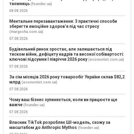
таємниць
(founder.ua)
08.08.2026
Ментальне перезавантаження: 3 практичні способи
зберегти емоційне здоров’я під час стресу
(margosha.com.ua)
07.08.2026
Будівельний ринок зростає, але залишається під
тиском війни, дефіциту кадрів та високої собівартості:
ключові підсумки І півріччя 2026 року
(economist.com.ua)
07.08.2026
За сім місяців 2026 року товарообіг України склав $82,2
млрд
(economist.com.ua)
07.08.2026
Чому ваш бізнес зупиняється, коли ви працюєте ще
важче
(founder.ua)
07.08.2026
Власник TikTok розробляє ШІ-модель, схожу за
масштабом до Anthropic Mythos
(founder.ua)