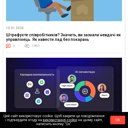
10.01.2026
Штрафуєте співробітників? Значить, ви зазнали невдачі як
управлінець. Як навести лад без покарань
0
12827
Цей сайт використовує cookie. Щоб закрити це повідомлення
і підтвердити згоду на
використання cookie
на цьому сайті,
ОК
натисніть кнопку "Ок".
08.01.2026