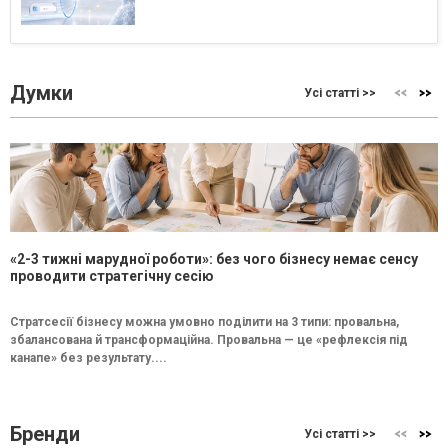
Думки
Усі статті >>
«2-3 тижні марудної роботи»: без чого бізнесу немає сенсу
проводити стратегічну сесію
Стратсесії бізнесу можна умовно поділити на 3 типи: провальна,
збалансована й трансформаційна. Провальна — це «рефлексія під
канапе» без результату....
Бренди
Усі статті >>