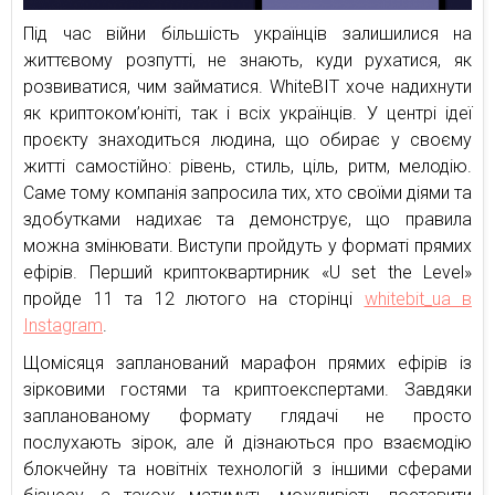
Під час війни більшість українців залишилися на
життєвому розпутті, не знають, куди рухатися, як
розвиватися, чим займатися. WhiteBIT хоче надихнути
як криптоком’юніті, так і всіх українців. У центрі ідеї
проєкту знаходиться людина, що обирає у своєму
житті самостійно: рівень, стиль, ціль, ритм, мелодію.
Саме тому компанія запросила тих, хто своїми діями та
здобутками надихає та демонструє, що правила
можна змінювати. Виступи пройдуть у форматі прямих
ефірів. Перший криптоквартирник «U set the Level»
пройде 11 та 12 лютого на сторінці
whitebit_ua в
Instagram
.
Щомісяця запланований марафон прямих ефірів із
зірковими гостями та криптоекспертами. Завдяки
запланованому формату глядачі не просто
послухають зірок, але й дізнаються про взаємодію
блокчейну та новітніх технологій з іншими сферами