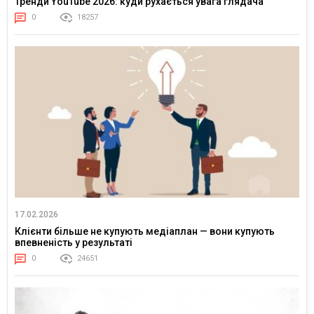
Тренди YouTube 2026: куди рухається увага глядача
0
18257
17.02.2026
Клієнти більше не купують медіаплан — вони купують
впевненість у результаті
0
24651