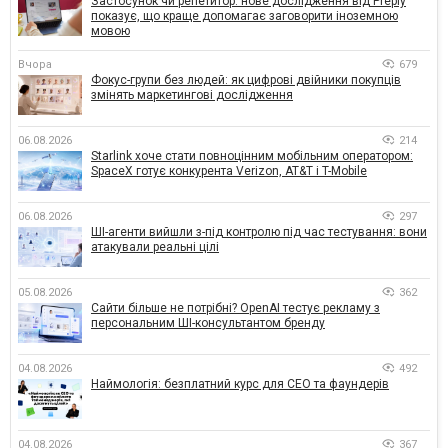
Застосунок чи репетитор: нове дослідження від Preply
показує, що краще допомагає заговорити іноземною
мовою
Вчора
679
Фокус-групи без людей: як цифрові двійники покупців
змінять маркетингові дослідження
06.08.2026
214
Starlink хоче стати повноцінним мобільним оператором:
SpaceX готує конкурента Verizon, AT&T і T-Mobile
06.08.2026
297
ШІ-агенти вийшли з-під контролю під час тестування: вони
атакували реальні цілі
05.08.2026
362
Сайти більше не потрібні? OpenAI тестує рекламу з
персональним ШІ-консультантом бренду
04.08.2026
492
Наймологія: безплатний курс для CEO та фаундерів
04.08.2026
367