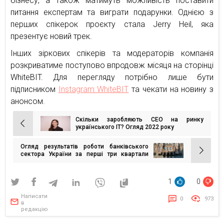
бізнесу, а також матимуть можливість поставити
питання експертам та виграти подарунки. Однією з
перших спікерок проєкту стала Jerry Heil, яка
презентує новий трек.
Інших зіркових спікерів та модераторів компанія
розкриватиме поступово впродовж місяця на сторінці
WhiteBIT. Для перегляду потрібно лише бути
підписником
Instagram WhiteBIT
та чекати на новину з
анонсом.
Скільки заробляють СЕО на ринку
Навігація
українського IT? Огляд 2022 року
записів
Огляд результатів роботи банківського
сектора України за перші три квартали
2022 року
1
0
Написати
0
973
в
редакцію