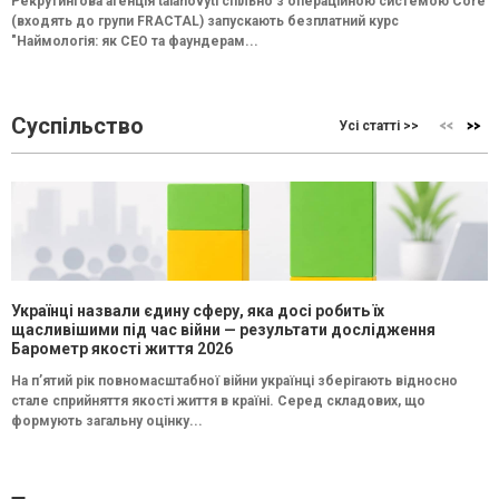
Рекрутингова агенція talanovyti спільно з операційною системою Core
(входять до групи FRACTAL) запускають безплатний курс
"Наймологія: як СEO та фаундерам...
Суспільство
Усі статті >>
Українці назвали єдину сферу, яка досі робить їх
щасливішими під час війни — результати дослідження
Барометр якості життя 2026
На п’ятий рік повномасштабної війни українці зберігають відносно
стале сприйняття якості життя в країні. Серед складових, що
формують загальну оцінку...