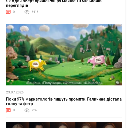
Як один оберт приніс Philips майже 10 мільйонів
переглядів
0
3418
23.07.2026
Поки 97% маркетологів пишуть промпти, Галичина дістала
голку та фетр
0
724