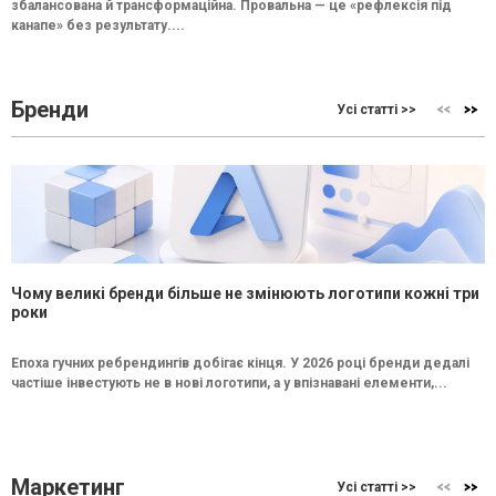
збалансована й трансформаційна. Провальна — це «рефлексія під
канапе» без результату....
Бренди
Усі статті >>
Чому великі бренди більше не змінюють логотипи кожні три
роки
Епоха гучних ребрендингів добігає кінця. У 2026 році бренди дедалі
частіше інвестують не в нові логотипи, а у впізнавані елементи,...
Маркетинг
Усі статті >>