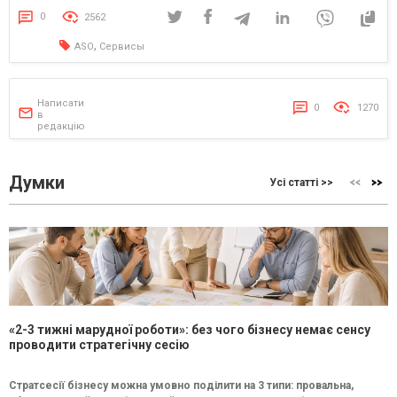
ASO-агентствами та сервісами мобільного маркетингу, майже 35%
0
2562
трафіку застосунки отримують із […]
,
ASO
Сервисы
Написати
0
1270
в
редакцію
Думки
Усі статті >>
«2-3 тижні марудної роботи»: без чого бізнесу немає сенсу
проводити стратегічну сесію
Стратсесії бізнесу можна умовно поділити на 3 типи: провальна,