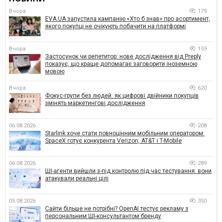
Вчора
179
EVA.UA запустила кампанію «Хто б знав» про асортимент,
якого покупці не очікують побачити на платформі
Вчора
159
Застосунок чи репетитор: нове дослідження від Preply
показує, що краще допомагає заговорити іноземною
мовою
Вчора
620
Фокус-групи без людей: як цифрові двійники покупців
змінять маркетингові дослідження
06.08.2026
208
Starlink хоче стати повноцінним мобільним оператором:
SpaceX готує конкурента Verizon, AT&T і T-Mobile
06.08.2026
289
ШІ-агенти вийшли з-під контролю під час тестування: вони
атакували реальні цілі
05.08.2026
350
Сайти більше не потрібні? OpenAI тестує рекламу з
персональним ШІ-консультантом бренду