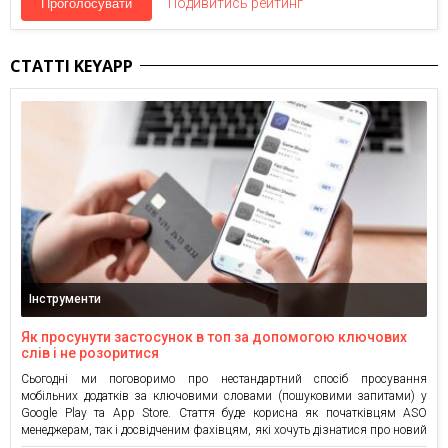
Подивитись рейтинг
Проголосувати
СТАТТІ KEYAPP
Інструменти
Як просунути застосунок в топ за допомогою ключових
слів і не розоритися
Сьогодні ми поговоримо про нестандартний спосіб просування
мобільних додатків за ключовими словами (пошуковими запитами) у
Google Play та App Store. Стаття буде корисна як початківцям ASO
менеджерам, так і досвідченим фахівцям, які хочуть дізнатися про новий
спосіб просування додатків у сторах. За дослідженнями, проведеними