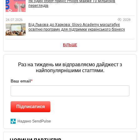
Як один оберт приніс Philips майже 10 мільйонів
переглядів
24.07.2026
2028
Від Львова до Харкова: Glovo Academy масштабує
освітню програму для підтримки українського бізнесу
БІЛЬШЕ
Раз на тиждень ми відправляємо дайджест з
найпопулярнішими статтями.
Ваш email
*
Підписатися
Надано SendPulse