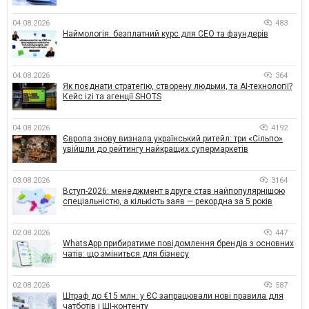
04.08.2026
483
Наймологія: безплатний курс для CEO та фаундерів
04.08.2026
364
Як поєднати стратегію, створену людьми, та AI-технології?
Кейс izi та агенції SHOTS
04.08.2026
4192
Європа знову визнала український ритейл: три «Сільпо»
увійшли до рейтингу найкращих супермаркетів
03.08.2026
3164
Вступ-2026: менеджмент вдруге став найпопулярнішою
спеціальністю, а кількість заяв — рекордна за 5 років
02.08.2026
447
WhatsApp прибиратиме повідомлення брендів з основних
чатів: що зміниться для бізнесу
02.08.2026
587
Штраф до €15 млн: у ЄС запрацювали нові правила для
чатботів і ШІ-контенту