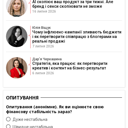
AI скопіює ваш продукт за три тижні. Але
бренд і сенси скопіювати не зможе
16 липня 2026
Юлія Віщук
Чому інфлюенс-кампанії зливають бюджети
і як перетворити співпрацю з блогерами на
реальні продажі
7 липня 2026
Дарʼя Черкашина
Стратегія, яка працює: як перетворити
креатив і контент на бізнес-результат
6 липня 2026
ОПИТУВАННЯ
Опитування (анонімне). Як ви оцінюєте свою
фінансову стабільність зараз?
Дуже нестабільна
Швидше нестабільна