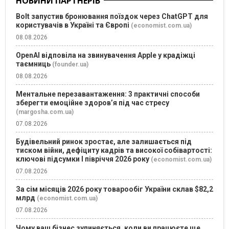
НОВИНИ ПАРТНЕРІВ
Bolt запустив бронювання поїздок через ChatGPT для
користувачів в Україні та Європі
(economist.com.ua)
08.08.2026
OpenAI відповіла на звинувачення Apple у крадіжці
таємниць
(founder.ua)
08.08.2026
Ментальне перезавантаження: 3 практичні способи
зберегти емоційне здоров’я під час стресу
(margosha.com.ua)
07.08.2026
Будівельний ринок зростає, але залишається під
тиском війни, дефіциту кадрів та високої собівартості:
ключові підсумки І півріччя 2026 року
(economist.com.ua)
07.08.2026
За сім місяців 2026 року товарообіг України склав $82,2
млрд
(economist.com.ua)
07.08.2026
Чому ваш бізнес зупиняється, коли ви працюєте ще