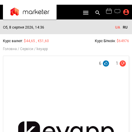
Сб, 8 серпня 2026, 14:36
UA
RU
Курс валют:
$44,65 , €51,60
Курс Біткоїн:
$64976
Головна
Сервіси
keyapp
6
1