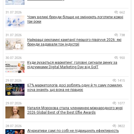
31.07.2026
662
Чому великі бренди більше не змінюють логотипи кожні
три роки
31.07.2026
738
Найкращі рекламні кампанії першого півріччя 2026: які
бренди задавали тон індустрії
30.07.2026
950
Куди рухається маркетинг: головні сигнали ринку за
підсумками Digital Marketing Day від GoIT
29.07.2026
1415
67% маркетологів досі роблять одну й ту саму помилку,
хоча знають, що вона не працює
29.07.2026
1077
Наталія Морозова стала членкинею міжнародного журі
2026 Global Best of the Best Effie Awards
28.07.2026
3822
AI-креативи самі по собі не підвищують ефективність