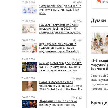
Нап
31.07.2026
626
Чому великі бренди більше не
змінюють логотипи кожні три
роки
Думки
31.07.2026
706
Найкращі рекламні кампанії
першого півріччя 2026: які
бренди задавали тон індустрії
30.07.2026
888
Куди рухається маркетинг:
головні сигнали ринку за
підсумками Digital Marketing
Day від GoIT
29.07.2026
1327
«2-3 тижн
67% маркетологів досі роблять
марудної 
одну й ту саму помилку, хоча
без чого б
знають, що вона не працює
немає сен
Стратсесії 
проводит
29.07.2026
1016
можна умо
стратегіч
Наталія Морозова стала
поділити на 
членкинею міжнародного журі
провальна,
2026 Global Best of the Best Effie
Awards
збалансова
трансформа
28.07.2026
3762
AI-креативи самі по собі не
Бренди
Провальна 
підвищують ефективність
«рефлексія