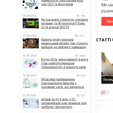
Наймологія: безплатний курс
для CEO та фаундерів
Ми ці
рішенн
04.08.2026
285
Як поєднати стратегію, створену
Про
людьми, та AI-технології? Кейс
izi та агенції SHOTS
04.08.2026
4111
СТАТТІ
Європа знову визнала
український ритейл: три «Сільпо»
увійшли до рейтингу найкращих
супермаркетів
03.08.2026
3042
Вступ-2026: менеджмент вдруге
став найпопулярнішою
спеціальністю, а кількість заяв
— рекордна за 5 років
02.08.2026
435
WhatsApp прибиратиме
Погля
повідомлення брендів з
основних чатів: що зміниться
для бізнесу
0
02.08.2026
571
Штраф до €15 млн: у ЄС
запрацювали нові правила для
чатботів і ШІ-контенту