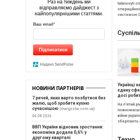
Раз на тиждень ми
talanovyti с
відправляємо дайджест з
операційн
найпопулярнішими статтями.
системою 
(входять до
Ваш email
*
FRACTAL) з
Суспіл
безплатний
"Наймологія
та фаундера
Підписатися
Надано SendPulse
Українці 
НОВИНИ ПАРТНЕРІВ
єдину сфе
досі робит
7 речей, яких варто позбутися без
щасливіш
жалю, щоб зробити кухню
На п’ятий рі
час війни 
сучаснішою
(margosha.com.ua)
повномасш
результат
війни україн
06.08.2026
дослідже
зберігають
Барометр 
ВВП України відновив зростання:
життя 202
стале спри
економіка додала 0,6% у
якості життя
другому кварталі
Техно
Серед скла