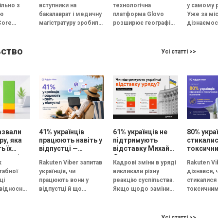
пільно з
вступники на
технологічна
у самому р
кількість заяв —
для підтримки
залишає
ою
бакалаврат і медичну
платформа Glovo
Уже за мі
рекордна за 5
українського
головно
Core
магістратуру зробили
розширює географію
дізнаємос
років
бізнесу
 групи
свій вибір і подали
освітнього проєкту
абітурієнт
апускають
заяви на омріяні
Glovo Academy в
до заклад
ьство
 курс
спеціальності.
Україні. Ініціатива, що
передвищо
Усі статті >>
: як СEO
Цьогоріч кількість...
допомагає малому та
освіти,...
м...
середньому бізнесу
(МСБ)...
назвали
41% українців
61% українців не
80% укра
ру, яка
працюють навіть у
підтримують
стикалис
ь їх
відпустці —
відставку Михайла
токсичн
ими під
опитування
Федорова –
колегам
к
Rakuten Viber запитав
Кадрові зміни в уряді
Rakuten Vi
—
опитування Gradus
п’ятий ш
табної
українців, чи
викликали різну
дізнався, 
и
роботу —
ці
працюють вони у
реакцію суспільства.
стикалися 
ння
опитува
 відносно
відпустці й що
Якщо щодо заміни
токсичним
якості
6
йняття
допомагає не
прем’єр-міністра
на роботі 
 в країні.
відволікатися на
думки опитаних
реагують 
дових, що
робочі завдання. В
розділилися майже
атмосфер
Усі статті >>