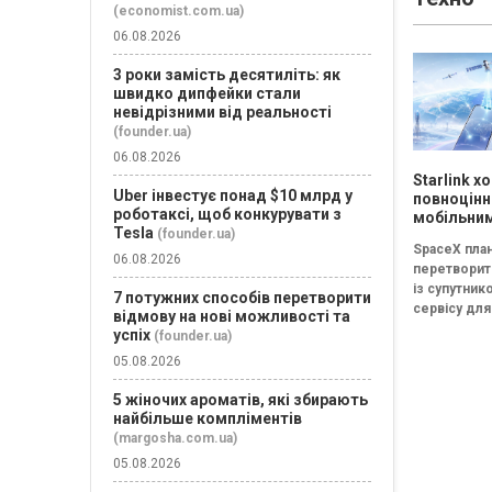
(economist.com.ua)
формують з
оцінку...
06.08.2026
3 роки замість десятиліть: як
швидко дипфейки стали
невідрізними від реальності
(founder.ua)
06.08.2026
Starlink х
Uber інвестує понад $10 млрд у
повноцін
роботаксі, щоб конкурувати з
мобільни
Tesla
(founder.ua)
оператор
SpaceX пла
SpaceX го
06.08.2026
перетворити
конкурен
із супутник
Verizon, A
7 потужних способів перетворити
сервісу для
Mobile
відмову на нові можливості та
покриття на
успіх
(founder.ua)
повноцінно
05.08.2026
мобільного
оператора, 
5 жіночих ароматів, які збирають
зможе
найбільше компліментів
безпосере
(margosha.com.ua)
конкурувати
05.08.2026