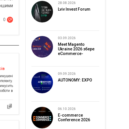
28.08.2026
іншими
Lviv Invest Forum
0
03.09.2026
Meet Magento
Ukraine 2026 збере
eCommerce-
спільноту в Києві
сів
09.09.2026
имушені
AUTONOMY: EXPO
телекту.
римусить
роботи в
 саме у
айбільш
и цілком
06.10.2026
лізувати
E-commerce
Conference 2026