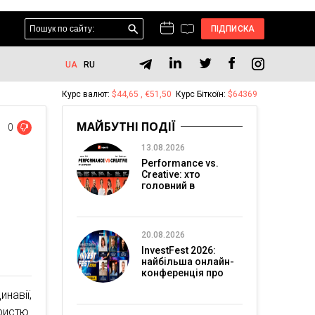
ПІДПИСКА
UA
RU
Курс валют:
$44,65 , €51,50
Курс Біткоїн:
$64369
МАЙБУТНІ ПОДІЇ
0
13.08.2026
Performance vs.
Creative: хто
головний в
перформанс-
маркетингу?
20.08.2026
InvestFest 2026:
найбільша онлайн-
конференція про
інвестиції
навії,
ристю.