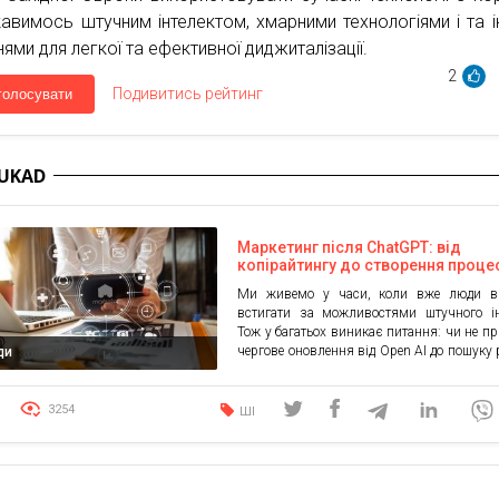
кавимось штучним інтелектом, хмарними технологіями і та 
ями для легкої та ефективної диджиталізації.
2
Подивитись рейтинг
голосувати
 UKAD
Маркетинг після ChatGPT: від
копірайтингу до створення проце
Ми живемо у часи, коли вже люди в
встигати за можливостями штучного ін
Тож у багатьох виникає питання: чи не п
чергове оновлення від Open AI до пошуку 
ди
новій сфері. Особливо актуальне воно
сфері маркетингу, оскільки навіть н
базова версія ChatGPT здатна видават
3254
ШІ
пристойні тексти на прості запити, ана
дані […]