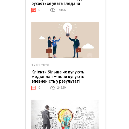
рухається увага глядача
0
18106
17.02.2026
Клієнти більше не купують
медіаплан — вони купують
впевненість у результаті
0
24529