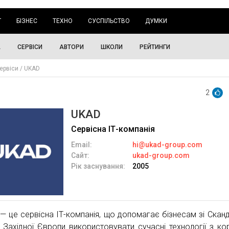
Г
БІЗНЕС
ТЕХНО
СУСПІЛЬСТВО
ДУМКИ
А
СЕРВІСИ
АВТОРИ
ШКОЛИ
РЕЙТИНГИ
ервіси
UKAD
2
UKAD
Сервісна ІТ-компанія
Email:
hi@ukad-group.com
Сайт:
ukad-group.com
Рік заснування:
2005
— це сервісна ІТ-компанія, що допомагає бізнесам зі Сканди
 Західної Європи використовувати сучасні технології з ко