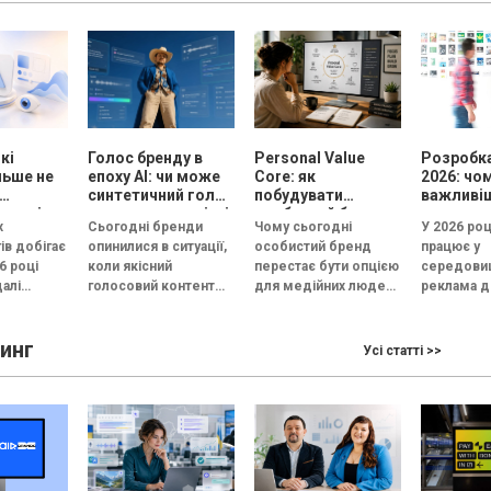
з
людей...
схожий зап
..
кі
Голос бренду в
Personal Value
Розробка
льше не
епоху АІ: чи може
Core: як
2026: чо
синтетичний голос
побудувати
важливі
кожні
передати емоцію і
особистий бренд,
рекламу
х
Сьогодні бренди
Чому сьогодні
У 2026 роц
довіру, або всі
який працює на
ів добігає
опинилися в ситуації,
особистий бренд
працює у
бренди незабаром
вибір, довіру і
6 році
коли якісний
перестає бути опцією
середовищ
звучатимуть
статус
алі
голосовий контент
для медійних людей і
реклама д
однаково?
естують
перестав бути
стає інструментом
конкуренц
готипи, а у
конкурентною
професійного вибору,
а увага ко
инг
перевагою. Чиста
довіри та особистого
скорочуєт
Усі статті >>
.
дикція, контроль
зростання майже...
кількох с
інтонації, правильні
Згідно...
паузи та...