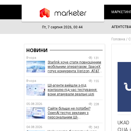
МАРКЕТИН
АГЕНТСТВ
Пт, 7 серпня 2026, 00:44
Головна
С
НОВИНИ
Вчора
131
Starlink хоче стати повноцінним
мобільним оператором: SpaceX
готує конкурента Verizon, AT&T і
T-Mobile
Вчора
155
ШІ-агенти вийшли з-під
контролю під час тестування:
вони атакували реальні цілі
05.08.2026
228
Сайти більше не потрібні?
OpenAI тестує рекламу з
персональним ШІ-
консультантом бренду
UKAD 
04.08.2026
343
США і