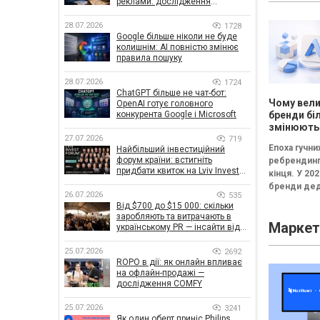
реклами: дослідження
канапе» бе
показало, що насправді
результату..
впливає на ефективність
28.07.2026
1728
кампаній
Google більше ніколи не буде
колишнім: AI повністю змінює
правила пошуку
28.07.2026
1724
ChatGPT більше не чат-бот:
Чому вели
OpenAI готує головного
конкурента Google і Microsoft
бренди бі
змінюють
27.07.2026
логотипи 
719
Епоха гучни
Найбільший інвестиційний
три роки
форум країни: встигніть
ребрендинг
придбати квиток на Lviv Invest
кінця. У 202
Forum
бренди дед
26.07.2026
535
частіше інв
Від $700 до $15 000: скільки
не в нові ло
заробляють та витрачають в
Маркет
впізнавані
українському PR — інсайти від
znamy та Women Make Money
елементи,..
25.07.2026
2692
ROPO в дії: як онлайн впливає
на офлайн-продажі —
дослідження COMFY
25.07.2026
3241
Як один оберт приніс Philips