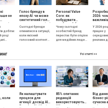
кі
Голос бренду в
Personal Value
Розробка
льше не
епоху АІ: чи може
Core: як
2026: чо
синтетичний голос
побудувати
важливі
кожні
передати емоцію і
особистий бренд,
рекламу
х
Сьогодні бренди
Чому сьогодні
У 2026 роц
довіру, або всі
який працює на
ів добігає
опинилися в ситуації,
особистий бренд
працює у
бренди незабаром
вибір, довіру і
6 році
коли якісний
перестає бути опцією
середовищ
звучатимуть
статус
алі
голосовий контент
для медійних людей і
реклама д
однаково?
естують
перестав бути
стає інструментом
конкуренц
готипи, а у
конкурентною
професійного вибору,
а увага ко
инг
перевагою. Чиста
довіри та особистого
скорочуєт
Усі статті >>
.
дикція, контроль
зростання майже...
кількох с
інтонації, правильні
Згідно...
паузи та...
и
Як налаштувати
85% опитаних
Від дани
, коли
процеси для
редакцій
бізнес-р
агенції: досвід AIR
використовують
сучасна 
ти вже
Brands у NetHunt
ШІ для текстів,
змінює 