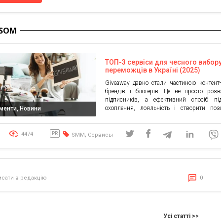
 SOM
ТОП-3 сервіси для чесного вибор
переможців в Україні (2025)
Giveaway давно стали частиною контент-с
брендів і блогерів. Це не просто роз
підписників, а ефективний спосіб пі
охоплення, лояльність і створити поз
ументи, Новини
емоційний контакт із аудиторією. Та 
популярності giveaway з’явилася і пробл
провести розіграш чесно, без технічних п
,
4474
PR
SMM
Сервисы
без ризику для акаунтів. У 2025 році мар
дедалі частіше відмовляються […]
исати в редакцію
0
Усі статті >>