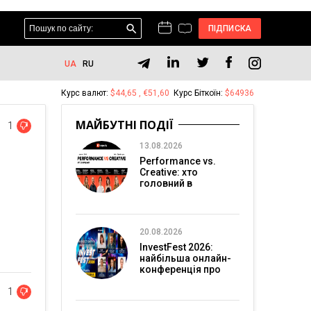
ПІДПИСКА
UA
RU
Курс валют:
$44,65 , €51,60
Курс Біткоїн:
$64936
МАЙБУТНІ ПОДІЇ
1
13.08.2026
Performance vs.
Creative: хто
головний в
перформанс-
маркетингу?
20.08.2026
InvestFest 2026:
найбільша онлайн-
конференція про
інвестиції
1