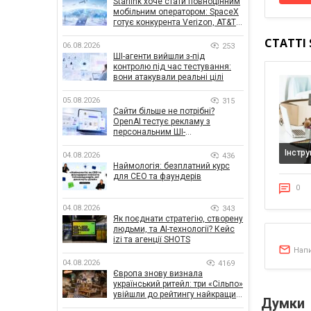
Starlink хоче стати повноцінним
мобільним оператором: SpaceX
готує конкурента Verizon, AT&T і
T-Mobile
СТАТТІ
06.08.2026
253
ШІ-агенти вийшли з-під
контролю під час тестування:
вони атакували реальні цілі
05.08.2026
315
Сайти більше не потрібні?
OpenAI тестує рекламу з
персональним ШІ-
консультантом бренду
Інстр
04.08.2026
436
Наймологія: безплатний курс
для CEO та фаундерів
0
04.08.2026
343
Як поєднати стратегію, створену
людьми, та AI-технології? Кейс
izi та агенції SHOTS
Нап
04.08.2026
4169
Європа знову визнала
український ритейл: три «Сільпо»
увійшли до рейтингу найкращих
Думки
супермаркетів