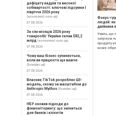
дефіциту кадрів та високої
собівартості: ключові підсумки І
півріччя 2026 року
(economist.com.ua)
Фокус-гру
людей: як
07.08.2026
двійники 
змінять
За сім місяців 2026 року
Уявіть, що
маркетинг
товарообіг України склав $82,2
запуском н
дослідже
млрд
(economist.com.ua)
продукту к
07.08.2026
може зібра
групу з тис
Чому ваш бізнес зупиняється,
потенційних
коли ви працюєте ще важче
за декілька
(founder.ua)
Учасники та
07.08.2026
групи...
Власник TikTok розробляє ШІ-
модель, схожу за масштабом до
Anthropic Mythos
(founder.ua)
07.08.2026
НБУ оновив підходи до
фінмоніторингу: що зміниться
для банків і клієнтів