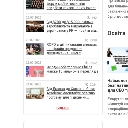
Ще кілька р
не дивую
форум країни: встигніть
для більшо
придбати квиток на Lviv Invest
рекламних 
Forum
було доста
26.07.2026
542
стандартно
Від $700 до $15 000: скільки
заробляють та витрачають в
каналів: Goo
українському PR — інсайти від
Освіта
YouTube та 
znamy та Women Make Money
реклама. [c
25.07.2026
2738
id="attachm
ROPO в дії: як онлайн впливає
на офлайн-продажі —
дослідження COMFY
25.07.2026
3352
Як один оберт приніс Philips
майже 10 мільйонів переглядів
Наймологі
24.07.2026
2024
безплатни
Від Львова до Харкова: Glovo
для CEO т
Academy масштабує освітню
фаундері
програму для підтримки
Рекрутингов
українського бізнесу
talanovyti с
БІЛЬШЕ
операційн
системою 
(входять до
FRACTAL) з