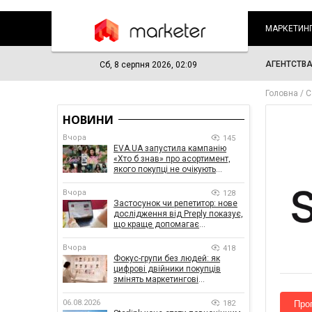
МАРКЕТИН
АГЕНТСТВ
Сб, 8 серпня 2026, 02:09
Головна
С
НОВИНИ
Вчора
145
EVA.UA запустила кампанію
«Хто б знав» про асортимент,
якого покупці не очікують
побачити на платформі
Вчора
128
Застосунок чи репетитор: нове
дослідження від Preply показує,
що краще допомагає
заговорити іноземною мовою
Вчора
418
Фокус-групи без людей: як
цифрові двійники покупців
змінять маркетингові
дослідження
06.08.2026
182
Про