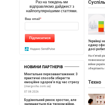
Суспіл
безплатний
Раз на тиждень ми
"Наймологія
відправляємо дайджест з
та фаундера
найпопулярнішими статтями.
Ваш email
*
Підписатися
Українці 
єдину сфе
досі робит
Надано SendPulse
щасливіш
На п’ятий рі
час війни 
повномасш
результат
війни україн
дослідже
НОВИНИ ПАРТНЕРІВ
зберігають
Барометр 
життя 202
стале спри
Ментальне перезавантаження: 3
якості життя
практичні способи зберегти
Техно
Серед скла
емоційне здоров’я під час стресу
формують з
(margosha.com.ua)
оцінку...
07.08.2026
Будівельний ринок зростає, але
залишається під тиском війни,