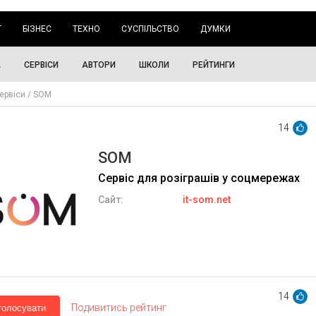
Г
БІЗНЕС
ТЕХНО
СУСПІЛЬСТВО
ДУМКИ
А
СЕРВІСИ
АВТОРИ
ШКОЛИ
РЕЙТИНГИ
ервіси
SOM
14
SOM
Cервіс для розіграшів у соцмережах
Сайт:
it-som.net
14
Подивитись рейтинг
голосувати