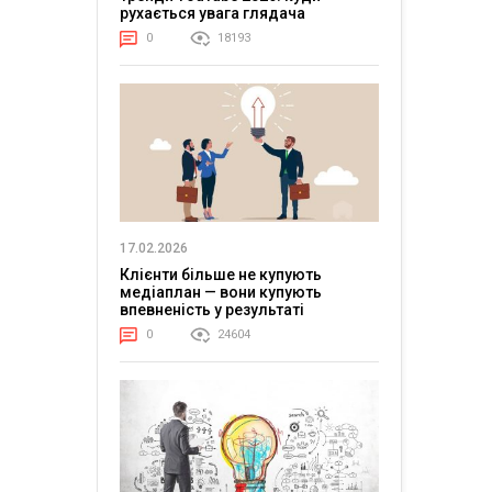
рухається увага глядача
0
18193
17.02.2026
Клієнти більше не купують
медіаплан — вони купують
впевненість у результаті
0
24604