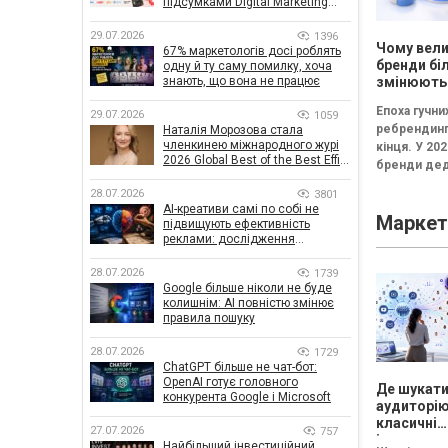
підсумками Digital Marketing
Day від GoIT
29.07.2026
1396
Чому вели
67% маркетологів досі роблять
бренди бі
одну й ту саму помилку, хоча
знають, що вона не працює
змінюють
логотипи 
Епоха гучни
29.07.2026
три роки
1059
ребрендинг
Наталія Морозова стала
членкинею міжнародного журі
кінця. У 202
2026 Global Best of the Best Effie
бренди дед
Awards
частіше інв
28.07.2026
3801
не в нові ло
AI-креативи самі по собі не
Маркет
впізнавані
підвищують ефективність
елементи,..
реклами: дослідження
показало, що насправді
впливає на ефективність
28.07.2026
1739
кампаній
Google більше ніколи не буде
колишнім: AI повністю змінює
правила пошуку
28.07.2026
1729
ChatGPT більше не чат-бот:
OpenAI готує головного
Де шукат
конкурента Google і Microsoft
аудиторію
класичні
27.07.2026
757
інструмен
Найбільший інвестиційний