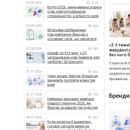
03.08.2026
3125
Вступ-2026: менеджмент вдруге
став найпопулярнішою
спеціальністю, а кількість заяв
— рекордна за 5 років
02.08.2026
445
WhatsApp прибиратиме
повідомлення брендів з
основних чатів: що зміниться
для бізнесу
«2-3 тижн
02.08.2026
583
марудної 
Штраф до €15 млн: у ЄС
без чого б
запрацювали нові правила для
немає сен
чатботів і ШІ-контенту
Стратсесії 
проводит
можна умо
стратегіч
31.07.2026
655
поділити на 
Чому великі бренди більше не
провальна,
змінюють логотипи кожні три
збалансова
роки
трансформа
Бренди
31.07.2026
Провальна 
722
Найкращі рекламні кампанії
«рефлексія
першого півріччя 2026: які
канапе» бе
бренди задавали тон індустрії
результату..
30.07.2026
927
Куди рухається маркетинг:
головні сигнали ринку за