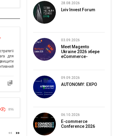
28.08.2026
Lviv Invest Forum
у
03.09.2026
Meet Magento
тратегії
Ukraine 2026 збере
вага для
eCommerce-
спільноту в Києві
двищити
итивний
з ростом
ема — як
09.09.2026
омилок і
AUTONOMY: EXPO
кетологи
896
06.10.2026
E-commerce
Conference 2026