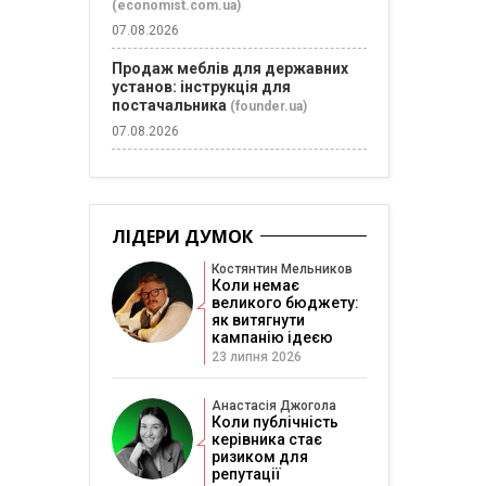
(economist.com.ua)
07.08.2026
Продаж меблів для державних
установ: інструкція для
постачальника
(founder.ua)
07.08.2026
ЛІДЕРИ ДУМОК
Костянтин Мельников
Коли немає
великого бюджету:
як витягнути
кампанію ідеєю
23 липня 2026
Анастасія Джогола
Коли публічність
керівника стає
ризиком для
репутації