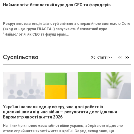
Наймологія: безплатний курс для CEO та фаундерів
Рекрутингова агенція talanovyti спільно з операційною системою Core
(входять до групи FRACTAL) запускають безплатний курс
"Наймологія: як СEO та фаундерам...
Суспільство
Усі статті >>
Українці назвали єдину сферу, яка досі робить їх
щасливішими під час війни — результати дослідження
Барометр якості життя 2026
На п’ятий рік повномасштабної війни українці зберігають відносно
стале сприйняття якості життя в країні. Серед складових, що