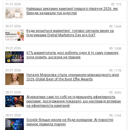
31.07.2026
773
Найкращі рекламні кампанії першого півріччя 2026: які
бренди задавали тон індустрії
30.07.2026
1068
Куди рухається маркетинг: головні сигнали ринку за
підсумками Digital Marketing Day від GoIT
29.07.2026
1508
67% маркетологів досі роблять одну й ту саму помилку,
хоча знають, що вона не працює
29.07.2026
1178
Наталія Морозова стала членкинею міжнародного журі
2026 Global Best of the Best Effie Awards
28.07.2026
3935
AI-креативи самі по собі не підвищують ефективність
реклами: дослідження показало, що насправді впливає
на ефективність кампаній
28.07.2026
1764
Google більше ніколи не буде колишнім: AI повністю
змінює правила пошуку