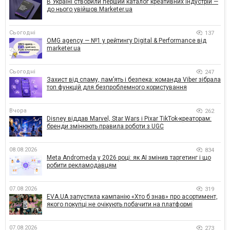
В Україні створили перший каталог креативних індустрій —
до нього увійшов Marketer.ua
Сьогодні
137
OMG agency — №1 у рейтингу Digital & Performance від
marketer.ua
Сьогодні
247
Захист від спаму, памʼять і безпека: команда Viber зібрала
топ функцій для безпроблемного користування
Вчора
262
Disney віддав Marvel, Star Wars і Pixar TikTok-креаторам:
бренди змінюють правила роботи з UGC
08.08.2026
834
Meta Andromeda у 2026 році: як AI змінив таргетинг і що
робити рекламодавцям
07.08.2026
319
EVA.UA запустила кампанію «Хто б знав» про асортимент,
якого покупці не очікують побачити на платформі
07.08.2026
273