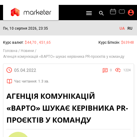
Пн, 10 серпня 2026, 23:35
UA
RU
Курс валют:
$44,70 , €51,65
Курс Біткоїн:
$63948
Головна
Новини
Агенція комунікацій «ВАРТО» шукає керівника PR-проєктів у команду
05.04.2022
0
1224
Час читання: 1.3 хв.
АГЕНЦІЯ КОМУНІКАЦІЙ
«ВАРТО» ШУКАЄ КЕРІВНИКА PR-
ПРОЄКТІВ У КОМАНДУ