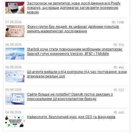
Застосунок чи репетитор: нове дослідження від Preply
показує, що краще допомагає заговорити іноземною
мовою
07.08.2026
1098
Фокус-групи без людей: як цифрові двійники покупців
змінять маркетингові дослідження
06.08.2026
316
Starlink хоче стати повноцінним мобільним оператором:
SpaceX готує конкурента Verizon, AT&T і T-Mobile
06.08.2026
466
ШІ-агенти вийшли з-під контролю під час тестування: вони
атакували реальні цілі
05.08.2026
522
Сайти більше не потрібні? OpenAI тестує рекламу з
персональним ШІ-консультантом бренду
04.08.2026
665
Наймологія: безплатний курс для CEO та фаундерів