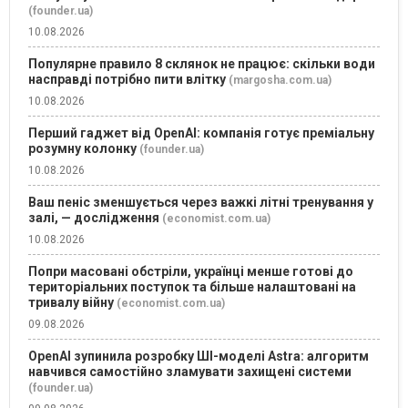
(founder.ua)
10.08.2026
Популярне правило 8 склянок не працює: скільки води
насправді потрібно пити влітку
(margosha.com.ua)
10.08.2026
Перший гаджет від OpenAI: компанія готує преміальну
розумну колонку
(founder.ua)
10.08.2026
Ваш пеніс зменшується через важкі літні тренування у
залі, — дослідження
(economist.com.ua)
10.08.2026
Попри масовані обстріли, українці менше готові до
територіальних поступок та більше налаштовані на
тривалу війну
(economist.com.ua)
09.08.2026
OpenAI зупинила розробку ШІ-моделі Astra: алгоритм
навчився самостійно зламувати захищені системи
(founder.ua)