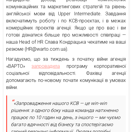
комунікаційних та маркетингових стратегій та рівень
англійської мови від Upper Intermediate. Завдання
включатимуть роботу і по КСВ-проєктах, і в межах
комерційних проєктів агенції. Якщо це про вас і ви
готові дізнатися більше про можливості співпраці —
наша Head of HR Слава Кондрацька чекатиме на ваші
резюме (HR@warto.com.ua).
Нагадуємо, що за тиждень з початку війни агенція
«ВАРТО»
запровадила
програму корпоративної
соціальної відповідальності. Фахівці агенції
допомагають по-новому почати комунікації в умовах
війни.
«Запровадження нашого КСВ — це win-win
рішення: з одного боку наша команда натхненно
працює по 10 годин на день, з іншого — ми чуємо
багато вдячності від бізнесу та спостерігаємо
гарний резонанс інформації. Людям потрібні