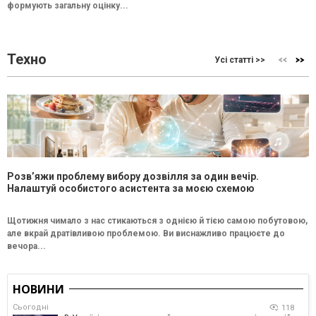
формують загальну оцінку...
Техно
Усі статті >>
Розв’яжи проблему вибору дозвілля за один вечір.
Налаштуй особистого асистента за моєю схемою
Щотижня чимало з нас стикаються з однією й тією самою побутовою,
але вкрай дратівливою проблемою. Ви виснажливо працюєте до
вечора...
НОВИНИ
Сьогодні
118