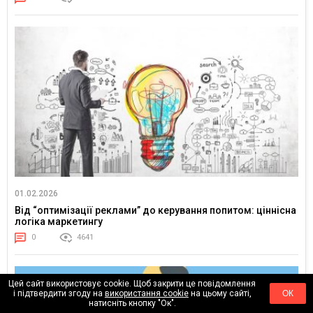
01.02.2026
Від “оптимізації реклами” до керування попитом: ціннісна
логіка маркетингу
0
4641
Цей сайт використовує cookie. Щоб закрити це повідомлення
і підтвердити згоду на
використання cookie
на цьому сайті,
ОК
натисніть кнопку "Ок".