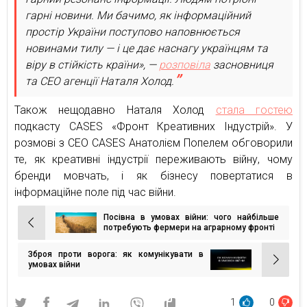
гарні новини. Ми бачимо, як інформаційний
простір України поступово наповнюється
новинами тилу — і це дає наснагу українцям та
віру в стійкість країни», —
розповіла
засновниця
та CEO агенції Наталя Холод.
Також нещодавно Наталя Холод
стала гостею
подкасту CASES «Фронт Креативних Індустрій». У
розмові з СЕО CASES Анатолієм Попелем обговорили
те, як креативні індустрії переживають війну, чому
бренди мовчать, і як бізнесу повертатися в
інформаційне поле під час війни.
Посівна в умовах війни: чого найбільше
Навігація
потребують фермери на аграрному фронті
записів
Зброя проти ворога: як комунікувати в
умовах війни
1
0