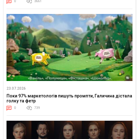
0
3661
23.07.2026
Поки 97% маркетологів пишуть промпти, Галичина дістала
голку та фетр
0
739