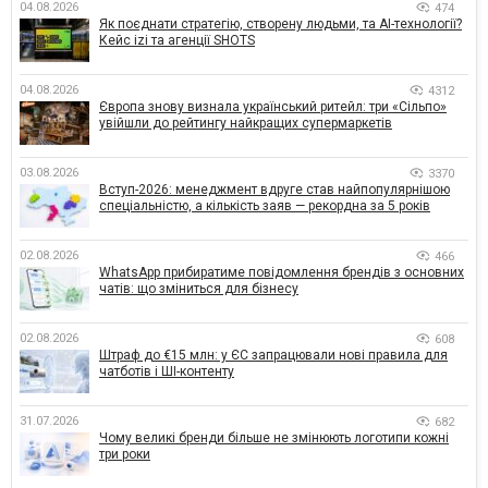
04.08.2026
474
Як поєднати стратегію, створену людьми, та AI-технології?
Кейс izi та агенції SHOTS
04.08.2026
4312
Європа знову визнала український ритейл: три «Сільпо»
увійшли до рейтингу найкращих супермаркетів
03.08.2026
3370
Вступ-2026: менеджмент вдруге став найпопулярнішою
спеціальністю, а кількість заяв — рекордна за 5 років
02.08.2026
466
WhatsApp прибиратиме повідомлення брендів з основних
чатів: що зміниться для бізнесу
02.08.2026
608
Штраф до €15 млн: у ЄС запрацювали нові правила для
чатботів і ШІ-контенту
31.07.2026
682
Чому великі бренди більше не змінюють логотипи кожні
три роки