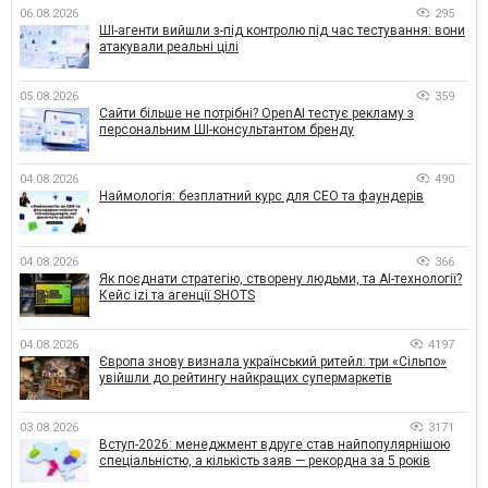
06.08.2026
295
ШІ-агенти вийшли з-під контролю під час тестування: вони
атакували реальні цілі
05.08.2026
359
Сайти більше не потрібні? OpenAI тестує рекламу з
персональним ШІ-консультантом бренду
04.08.2026
490
Наймологія: безплатний курс для CEO та фаундерів
04.08.2026
366
Як поєднати стратегію, створену людьми, та AI-технології?
Кейс izi та агенції SHOTS
04.08.2026
4197
Європа знову визнала український ритейл: три «Сільпо»
увійшли до рейтингу найкращих супермаркетів
03.08.2026
3171
Вступ-2026: менеджмент вдруге став найпопулярнішою
спеціальністю, а кількість заяв — рекордна за 5 років