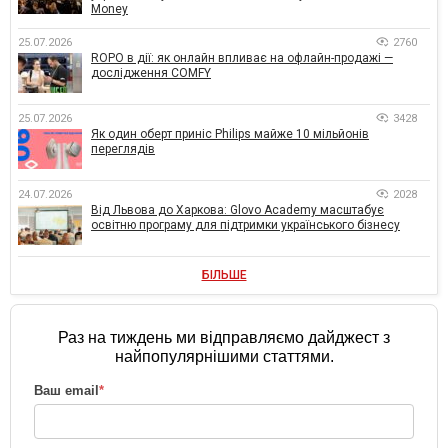
Money
25.07.2026
2760
ROPO в дії: як онлайн впливає на офлайн-продажі —
дослідження COMFY
25.07.2026
3428
Як один оберт приніс Philips майже 10 мільйонів
переглядів
24.07.2026
2028
Від Львова до Харкова: Glovo Academy масштабує
освітню програму для підтримки українського бізнесу
БІЛЬШЕ
Раз на тиждень ми відправляємо дайджест з
найпопулярнішими статтями.
Ваш email
*