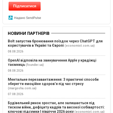
Підписатися
Надано SendPulse
НОВИНИ ПАРТНЕРІВ
Bolt запустив бронювання поїздок через ChatGPT для
користувачів в Україні та Європі
(economist.com.ua)
08.08.2026
OpenAI відповіла на звинувачення Apple у крадіжці
таємниць
(founder.ua)
08.08.2026
Ментальне перезавантаження: 3 практичні способи
зберегти емоційне здоров’я під час стресу
(margosha.com.ua)
07.08.2026
Будівельний ринок зростає, але залишається під
тиском війни, дефіциту кадрів та високої собівартості:
ключові підсумки І півріччя 2026 року
(economist.com.ua)