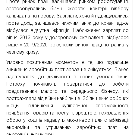
Проте ринок праці залишався ринком роботодавця,
застосовувались більш жорсткі критерії відбору
кандидатів на посаду. Зарплати, хоча й підвищувались,
проте дохід залишався нижчим, аніж до кризи, адже
відбулася відчутна інфляція. Наближення зарплат до
рівня 2013 року у доларовому еквіваленті відбулося
лише у 2019/2020 року, коли ринок праці потрапив у
чергову кризу.
Умовно позитивним моментом є те, що подальше
зниження заробітних плат зараз не очікується. Бізнес
адаптувався до діяльності в нових умовах війни.
Потроху починають повертатися до роботи
представники малого та середнього бізнесу, які
постраждали від війни найбільше. Збільшення робочих
місць, підвищення купівельної спроможності,
придбання товарів та послуг і, зрештою, пожвавлення
обороту коштів нададуть можливості для стабілізації
економіки та утриманню заробітних плат на
сьогоднішньому рівні.