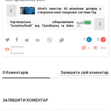
Ahrefs інвестує 60 мільйонів доларів у
Навігація
створення нової пошукової системи Yep
записів
Партизанська кіберкампанія
“torrentsoftruth” від 72andSunny та Nebo
ideas agency
1
0
Написати
0
2240
в
редакцію
0
Коментарів
Залишити свій коментар
ЗАЛИШИТИ КОМЕНТАР