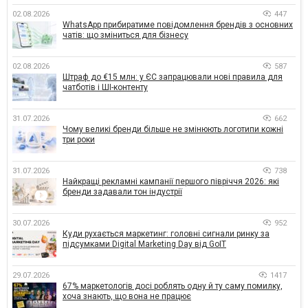
02.08.2026
447
WhatsApp прибиратиме повідомлення брендів з основних
чатів: що зміниться для бізнесу
02.08.2026
587
Штраф до €15 млн: у ЄС запрацювали нові правила для
чатботів і ШІ-контенту
31.07.2026
662
Чому великі бренди більше не змінюють логотипи кожні
три роки
31.07.2026
738
Найкращі рекламні кампанії першого півріччя 2026: які
бренди задавали тон індустрії
30.07.2026
952
Куди рухається маркетинг: головні сигнали ринку за
підсумками Digital Marketing Day від GoIT
29.07.2026
1417
67% маркетологів досі роблять одну й ту саму помилку,
хоча знають, що вона не працює