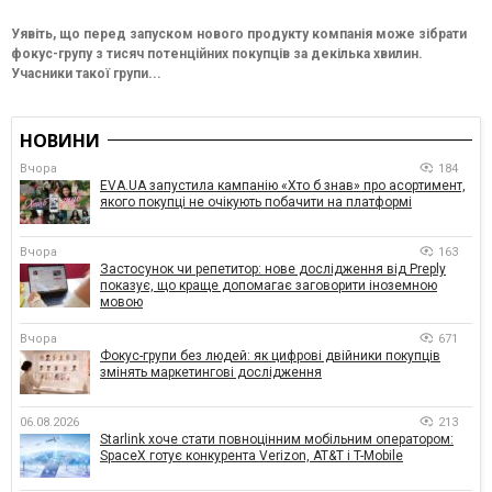
Уявіть, що перед запуском нового продукту компанія може зібрати
фокус-групу з тисяч потенційних покупців за декілька хвилин.
Учасники такої групи...
НОВИНИ
Вчора
184
EVA.UA запустила кампанію «Хто б знав» про асортимент,
якого покупці не очікують побачити на платформі
Вчора
163
Застосунок чи репетитор: нове дослідження від Preply
показує, що краще допомагає заговорити іноземною
мовою
Вчора
671
Фокус-групи без людей: як цифрові двійники покупців
змінять маркетингові дослідження
06.08.2026
213
Starlink хоче стати повноцінним мобільним оператором:
SpaceX готує конкурента Verizon, AT&T і T-Mobile