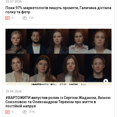
23.07.2026
Поки 97% маркетологів пишуть промпти, Галичина дістала
голку та фетр
0
724
25.06.2026
#ВАРТОЖИТИ випустив ролик із Сергієм Жаданом, Яніною
Соколовою та Олександром Тереном про життя в
постійній напрузі
0
3195