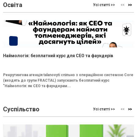
Освіта
Усі статті >>
Наймологія: безплатний курс для CEO та фаундерів
Рекрутингова агенція talanovyti спільно з операційною системою Core
(входять до групи FRACTAL) запускають безплатний курс
"Наймологія: як СEO та фаундерам...
Суспільство
Усі статті >>