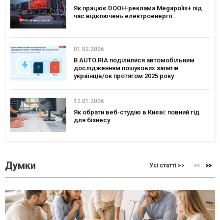
Як працює DOOH-реклама Megapolis+ під
час відключень електроенергії
01.02.2026
В AUTO.RIA поділилися автомобільним
дослідженням пошукових запитів
українців/ок протягом 2025 року
12.01.2026
Як обрати веб-студію в Києві: повний гід
для бізнесу
Думки
Усі статті >>