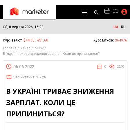
Сб, 8 серпня 2026, 16:20
UA
RU
Курс валют:
$44,65 , €51,60
Курс Біткоїн:
$64976
Головна
Бізнес
Ринок
В Україні триває зниження зарплат. Коли це припиниться?
06.06.2022
0
2240
Час читання: 2.7 хв.
В УКРАЇНІ ТРИВАЄ ЗНИЖЕННЯ
ЗАРПЛАТ. КОЛИ ЦЕ
ПРИПИНИТЬСЯ?