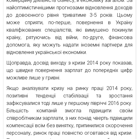
комерційну діяльність бізнесу, й економіку загалом. За
найоптимістичнішими прогнозами відновлення доходів
до довоєнного рівня триватиме 3-5 років. Цьому
може сприяти, по-перше, повернення в Україну
кваліфікованих спеціалістів, які вимушено покинули
країну, рятуючись від війни, по-друге, фінансова
допомога, яку можуть надати іноземні партнери для
відновлення української економіки.
Щоправда, досвід виходу з кризи 2014 року показав,
що швидке повернення зарплат до попередніх цифр
можливе лише у гривні.
Якщо аналізувати кризу на ринку праці 2014 року,
позитивні тенденції стабілізації та зростання
зафіксувалися тоді лише у першому півріччі 2016 року.
Більшість компаній змогла підвищити своїм
співробітникам зарплати, з них понад чверть підвищили
компенсації всім без винятку, припинилися скорочення
персоналу, ринок праці повністю оговтався від кризи.