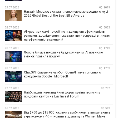
29.07.2026
1079
Наталія Морозова стала членкинею міжнародного журі
2026 Global Best of the Best Effie Awards
28.07.2026
3823
AI-креативи самі по собі не підвищують ефективність
реклами: дослідження показало, що насправді впливає
на ефективність кампаній
28.07.2026
1743
Google більше ніколи не буде колишнім: AI повністю
змінює правила пошуку
28.07.2026
1733
ChatGPT більше не чат-бот: OpenAI готує головного
конкурента Google і Microsoft
27.07.2026
787
Найбільший інвестиційний форум країни: встигніть
придбати квиток на Lviv Invest Forum
26.07.2026
543
Від $700 до $15 000: скільки заробляють та витрачають в
українському PR — інсайти від znamy та Women Make