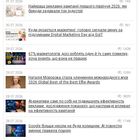
31.07.2026
744
Найкращі рекламні кампанії першого півріччя 2026: які
бренди задавали тон індустрії
30.07.2026
961
Куди рухається маркетинг: головні сигнали ринку за
підсумками Digital Marketing Day від GoIT
29.07.2026
1428
67% маркетологів досі роблять одну й ту саму помилку,
хоча знають, що вона не працює
29.07.2026
1099
Наталія Морозова стала членкинею міжнародного журі
2026 Global Best of the Best Effie Awards
28.07.2026
3839
AI-креативи самі по собі не підвищують ефективність
реклами: дослідження показало, що насправді впливає
на ефективність кампаній
28.07.2026
1748
Google більше ніколи не буде колишнім: AI повністю
змінює правила пошуку