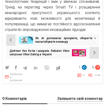
технологічних тенденцій і змін у звичках споживачів.
Тренд на перегляд через Smart TV і розширення
міжнародної присутності українського контенту
відкривають нові можливості для монетизації й
популяризації, що вимагає постійного вдосконалення
стратегій і впровадження інноваційних підходів.
Як AI допомагає зрозуміти, зберегти і
Навігація
масштабувати команду
записів
Дейтинг без ботів і шахраїв: Rakuten Viber
запускає Viber Dating в Україні
1
0
Написати
0
7149
в
редакцію
0
Коментарів
Залишити свій коментар