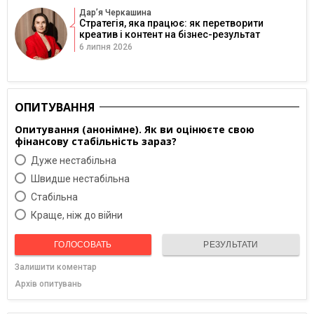
Дарʼя Черкашина
Стратегія, яка працює: як перетворити
креатив і контент на бізнес-результат
6 липня 2026
ОПИТУВАННЯ
Опитування (анонімне). Як ви оцінюєте свою
фінансову стабільність зараз?
Дуже нестабільна
Швидше нестабільна
Cтабільна
Краще, ніж до війни
ГОЛОСОВАТЬ
РЕЗУЛЬТАТИ
Залишити коментар
Архів опитувань