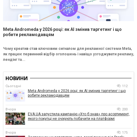
Meta Andromeda у 2026 році: як AI змінив таргетинг і що
робити рекламодавцям
Чому креатив став ключовим сигналом для рекламної системи Meta,
як працює первинний відбір оголошень і навіщо узгоджувати рекламу,
лендінг та...
НОВИНИ
Сьогодні
112
Meta Andromeda у 2026 році: як AI змінив таргетинг і що
робити рекламодавцям
Вчора
200
EVA.UA запустила кампанію «Хто б знав» про асортимент,
якого покупці не очікують побачити на платформі
Вчора
175