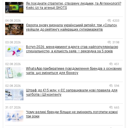
Як поєднати стратегію, створену людьми, та AI-технології?
Кейс izi та агенції SHOTS
04.08.2026
4203
Європа знову визнала український ритейл: три «Сільпо»
увійшли до рейтингу найкращих супермаркетів
03.08.2026
3198
Вступ-2026: менеджмент вдруге став найпопулярнішою
спеціальністю, а кількість заяв — рекордна за 5 років
02.08.2026
451
WhatsApp прибиратиме повідомлення брендів з основних
чатів: що зміниться для бізнесу
02.08.2026
594
Штраф до €15 млн: у ЄС запрацювали нові правила для
чатботів і ШІ-контенту
31.07.2026
665
Чому великі бренди більше не змінюють логотипи кожні
три роки