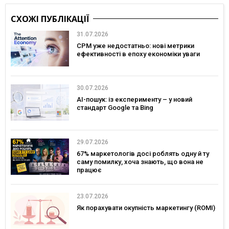
СХОЖІ ПУБЛІКАЦІЇ
31.07.2026
CPM уже недостатньо: нові метрики
ефективності в епоху економіки уваги
30.07.2026
AI-пошук: із експерименту – у новий
стандарт Google та Bing
29.07.2026
67% маркетологів досі роблять одну й ту
саму помилку, хоча знають, що вона не
працює
23.07.2026
Як порахувати окупність маркетингу (ROMI)