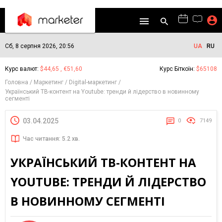
Сб, 8 серпня 2026, 20:56
UA
RU
Курс валют:
$44,65 , €51,60
Курс Біткоїн:
$65108
Головна
Маркетинг
Digital-маркетинг
Український ТВ-контент на Youtube: тренди й лідерство в новинному
сегменті
03.04.2025
0
7149
Час читання: 5.2 хв.
УКРАЇНСЬКИЙ ТВ-КОНТЕНТ НА
YOUTUBE: ТРЕНДИ Й ЛІДЕРСТВО
В НОВИННОМУ СЕГМЕНТІ