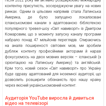
Після 2022 року ми активно розширюємо міжнародну
контентну присутність, зосереджуючи увагу на нових
ринках. Одним із цільових напрямів стала Латинська
Америка, де було запущено локалізовані
іспанськомовні канали з адаптованою бібліотекою
популярного тревел-шоу «Світ навиворіт» із Дмитром
Комаровим, що з моменту запуску каналу програми
набрало понад 47 мільйонів переглядів. Спираючись
на аналіз поширеності світових мов, ми зробили
дубляж контенту професійними акторами й наразі
фокусуємось на двох мовних версіях – іспанській (з
орієнтацією на Латинську Америку) та англійській.
Крім того, новий сезон «Світ навиворіт» про Україну
буде одразу адаптований для іноземної аудиторії, що
дозволить розширити обізнаність про нашу країну
через якісний українськомовний контент.
Аудиторія YouTube виросла й дивиться
відео на телевізорі