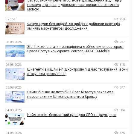
Застосунок чи репетитор: нове дослідження від Preply
показує, що краще допомагає заговорити іноземною
мовою
Вчора
753
Фокус-групи без людей: як цифрові двійники покупців
змінять маркетингові дослідження
06.08.2026
227
Starlink хоче стати повноцінним мобільним оператором:
SpaceX готує конкурента Verizon, AT&T і T-Mobile
06.08.2026
315
ШІ-агенти вийшли з-під контролю під час тестування: вони
атакували реальні цілі
05.08.2026
377
Сайти більше не потрібні? OpenAI тестує рекламу з
персональним ШІ-консультантом бренду
04.08.2026
504
Наймологія: безплатний курс для CEO та фаундерів
04.08.2026
375