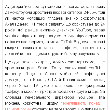
Аудиторія YouTube суттєво змінилася за останні роки,
демонструючи зростання вікової категорії 24-65+, тоді
як частка молодших глядачів значно скоротилася.
Аналіз даних 1+1 media свідчить, що користувачі до 24
років, які раніше активно дивилися YouTube, зараз
частіше віддають перевагу коротким відеоформатам
на інших платформах, таких як TikTok. Водночас старші
глядачі залишаються на платформі, споживають
довший контент і демонструють більшу залученість.
Ще один важливий тренд, який ми спостерігаємо, — це
зростання ролі Smart TV у споживанні YouTube-
контенту. Якщо в Україні мобільний трафік досі
домінує, то в Європі, США й Канаді саме перегляд
через Smart TV уже став основним джерелом
трафіку, а мобільні пристрої посідають друге місце. За
словами генерального директора YouTube Ніла
Мохана, користувачі щодня
переглядають понад 1
мільярд годин
контенту на телевізорах, що перевищує