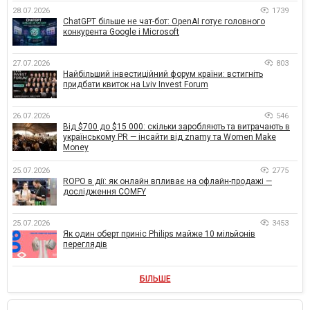
28.07.2026
1739
ChatGPT більше не чат-бот: OpenAI готує головного
конкурента Google і Microsoft
27.07.2026
803
Найбільший інвестиційний форум країни: встигніть
придбати квиток на Lviv Invest Forum
26.07.2026
546
Від $700 до $15 000: скільки заробляють та витрачають в
українському PR — інсайти від znamy та Women Make
Money
25.07.2026
2775
ROPO в дії: як онлайн впливає на офлайн-продажі —
дослідження COMFY
25.07.2026
3453
Як один оберт приніс Philips майже 10 мільйонів
переглядів
БІЛЬШЕ