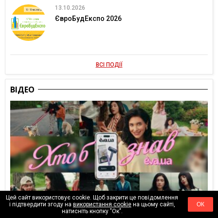
13.10.2026
ЄвроБудЕкспо 2026
ВСІ ПОДІЇ
ВІДЕО
Цей сайт використовує cookie. Щоб закрити це повідомлення
і підтвердити згоду на
використання cookie
на цьому сайті,
ОК
натисніть кнопку "Ок".
Вчора