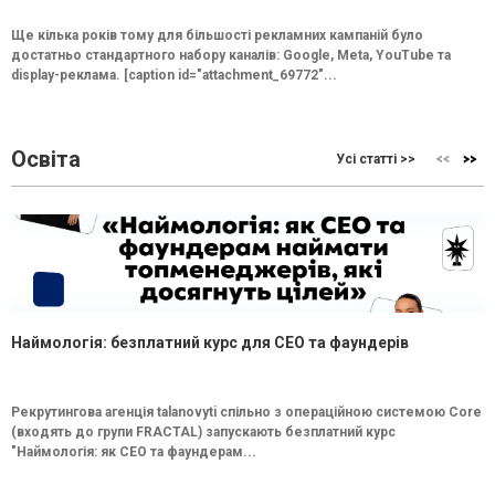
Ще кілька років тому для більшості рекламних кампаній було
достатньо стандартного набору каналів: Google, Meta, YouTube та
display-реклама. [caption id="attachment_69772"...
Освіта
Усі статті >>
Наймологія: безплатний курс для CEO та фаундерів
Рекрутингова агенція talanovyti спільно з операційною системою Core
(входять до групи FRACTAL) запускають безплатний курс
"Наймологія: як СEO та фаундерам...