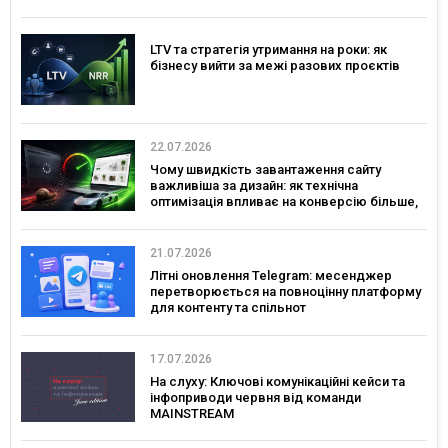
LTV та стратегія утримання на роки: як
бізнесу вийти за межі разових проєктів
22.07.2026
Чому швидкість завантаження сайту
важливіша за дизайн: як технічна
оптимізація впливає на конверсію більше,
ніж креатив
21.07.2026
Літні оновлення Telegram: месенджер
перетворюється на повноцінну платформу
для контенту та спільнот
17.07.2026
На слуху: Ключові комунікаційні кейси та
інфоприводи червня від команди
MAINSTREAM