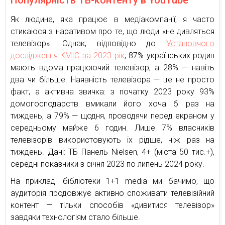
Як людина, яка працює в медіакомпанії, я часто
стикаюся з наративом про те, що люди «не дивляться
телевізор». Однак, відповідно до
Установчого
дослідження КМІС за 2023 рік
, 87% українських родин
мають вдома працюючий телевізор, а 28% — навіть
два чи більше. Наявність телевізора — це не просто
факт, а активна звичка: з початку 2023 року 93%
домогосподарств вмикали його хоча б раз на
тиждень, а 79% — щодня, проводячи перед екраном у
середньому майже 6 годин. Лише 7% власників
телевізорів використовують їх рідше, ніж раз на
тиждень. Дані: ТБ Панель Nielsen, 4+ (міста 50 тис.+),
середні показники з січня 2023 по липень 2024 року.
На прикладі бібліотеки 1+1 media ми бачимо, що
аудиторія продовжує активно споживати телевізійний
контент — тільки способів «дивитися телевізор»
завдяки технологіям стало більше.