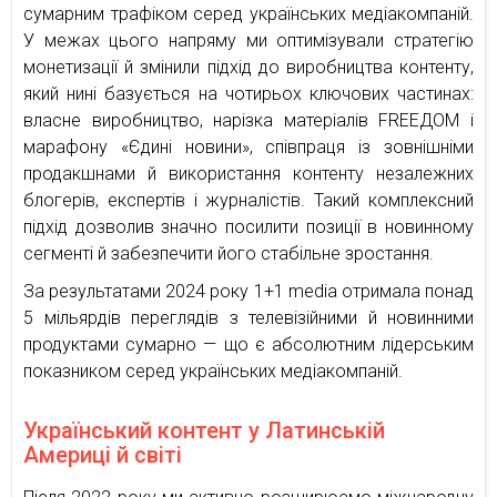
сумарним трафіком серед українських медіакомпаній.
У межах цього напряму ми оптимізували стратегію
монетизації й змінили підхід до виробництва контенту,
який нині базується на чотирьох ключових частинах:
власне виробництво, нарізка матеріалів FREEДОМ і
марафону «Єдині новини», співпраця із зовнішніми
продакшнами й використання контенту незалежних
блогерів, експертів і журналістів. Такий комплексний
підхід дозволив значно посилити позиції в новинному
сегменті й забезпечити його стабільне зростання.
За результатами 2024 року 1+1 media отримала понад
5 мільярдів переглядів з телевізійними й новинними
продуктами сумарно — що є абсолютним лідерським
показником серед українських медіакомпаній.
Український контент у Латинській
Америці й світі