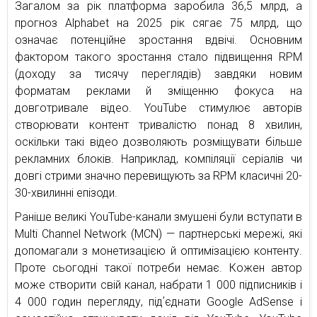
Загалом за рік платформа заробила 36,5 млрд, а
прогноз Alphabet на 2025 рік сягає 75 млрд, що
означає потенційне зростання вдвічі. Основним
фактором такого зростання стало підвищення RPM
(доходу за тисячу переглядів) завдяки новим
форматам реклами й зміщенню фокуса на
довготривале відео. YouTube стимулює авторів
створювати контент тривалістю понад 8 хвилин,
оскільки такі відео дозволяють розміщувати більше
рекламних блоків. Наприклад, компіляції серіалів чи
довгі стрими значно перевищують за RPM класичні 20-
30-хвилинні епізоди.
Раніше великі YouTube-канали змушені були вступати в
Multi Channel Network (MCN) — партнерські мережі, які
допомагали з монетизацією й оптимізацією контенту.
Проте сьогодні такої потреби немає. Кожен автор
може створити свій канал, набрати 1 000 підписників і
4 000 годин перегляду, підʼєднати Google AdSense і