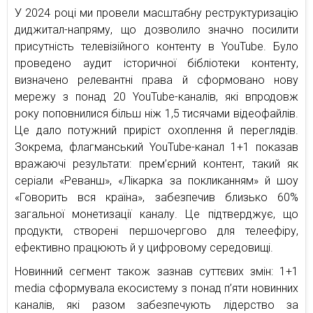
У 2024 році ми провели масштабну реструктуризацію
диджитал-напряму, що дозволило значно посилити
присутність телевізійного контенту в YouTube. Було
проведено аудит історичної бібліотеки контенту,
визначено релевантні права й сформовано нову
мережу з понад 20 YouTube-каналів, які впродовж
року поповнилися більш ніж 1,5 тисячами відеофайлів.
Це дало потужний приріст охоплення й переглядів.
Зокрема, флагманський YouTube-канал 1+1 показав
вражаючі результати: прем’єрний контент, такий як
серіали «Реванш», «Лікарка за покликанням» й шоу
«Говорить вся країна», забезпечив близько 60%
загальної монетизації каналу. Це підтверджує, що
продукти, створені першочергово для телеефіру,
ефективно працюють й у цифровому середовищі.
Новинний сегмент також зазнав суттєвих змін: 1+1
media сформувала екосистему з понад п’яти новинних
каналів, які разом забезпечують лідерство за