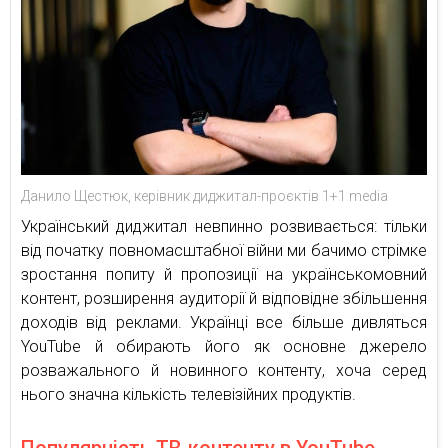
Данило Щестюк, керівник диджитал-проєктів 1+1 media
Український диджитал невпинно розвивається: тільки
від початку повномасштабної війни ми бачимо стрімке
зростання попиту й пропозиції на українськомовний
контент, розширення аудиторії й відповідне збільшення
доходів від реклами. Українці все більше дивляться
YouTube й обирають його як основне джерело
розважального й новинного контенту, хоча серед
нього значна кількість телевізійних продуктів.
Популярність ТВ-контенту в YouTube