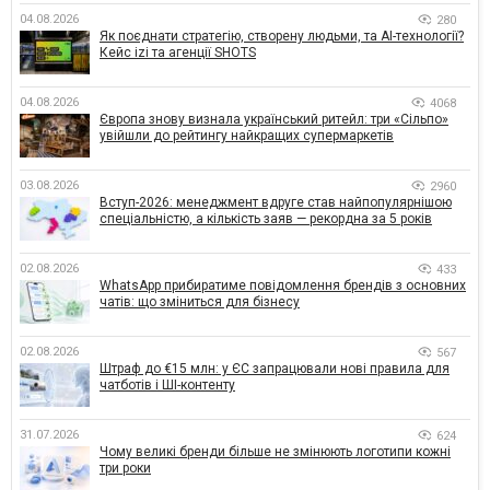
04.08.2026
280
Як поєднати стратегію, створену людьми, та AI-технології?
Кейс izi та агенції SHOTS
04.08.2026
4068
Європа знову визнала український ритейл: три «Сільпо»
увійшли до рейтингу найкращих супермаркетів
03.08.2026
2960
Вступ-2026: менеджмент вдруге став найпопулярнішою
спеціальністю, а кількість заяв — рекордна за 5 років
02.08.2026
433
WhatsApp прибиратиме повідомлення брендів з основних
чатів: що зміниться для бізнесу
02.08.2026
567
Штраф до €15 млн: у ЄС запрацювали нові правила для
чатботів і ШІ-контенту
31.07.2026
624
Чому великі бренди більше не змінюють логотипи кожні
три роки