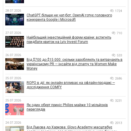
28.07.2026
1724
ChatGPT більше не чат-бот: OpenAI готує головного
конкурента Google і Microsoft
27.07.2026
710
Найбільший інвестиційний форум країни: встигніть
придбати квиток на Lviv Invest Forum
26.07.2026
533
Від $700 до $15 000: скільки заробляють та витрачають в
українському PR — інсайти від znamy та Women Make
Money
25.07.2026
2686
ROPO в дії: як онлайн впливає на офлайн-продажі —
дослідження COMFY
25.07.2026
3231
Як один оберт приніс Philips майже 10 мільйонів
переглядів
24.07.2026
2013
Від Львова до Харкова: Glovo Academy масштабує