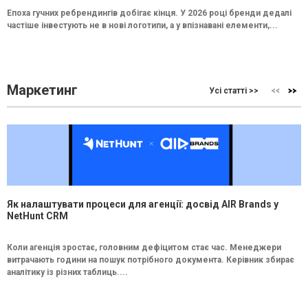
Епоха гучних ребрендингів добігає кінця. У 2026 році бренди дедалі
частіше інвестують не в нові логотипи, а у впізнавані елементи,...
Маркетинг
Усі статті >>
Як налаштувати процеси для агенції: досвід AIR Brands у
NetHunt CRM
Коли агенція зростає, головним дефіцитом стає час. Менеджери
витрачають години на пошук потрібного документа. Керівник збирає
аналітику із різних таблиць....