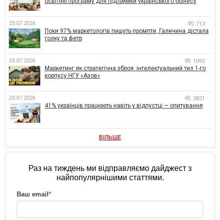
освітню програму для підтримки українського бізнесу
23.07.2026
713
Поки 97% маркетологів пишуть промпти, Галичина дістала
голку та фетр
23.07.2026
1092
Маркетинг як стратегічна зброя: інтелектуальний тил 1-го
корпусу НГУ «Азов»
23.07.2026
3821
41% українців працюють навіть у відпустці — опитування
БІЛЬШЕ
Раз на тиждень ми відправляємо дайджест з
найпопулярнішими статтями.
Ваш email
*