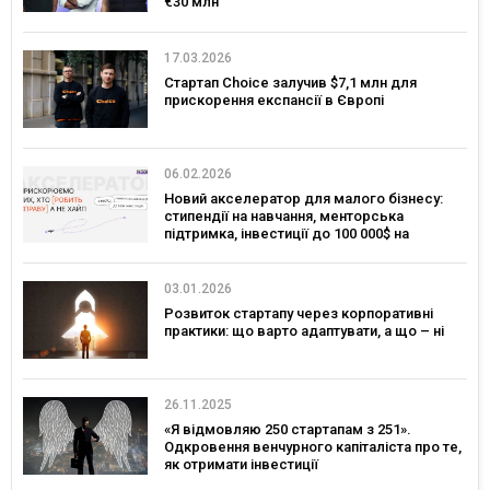
€30 млн
17.03.2026
Стартап Choice залучив $7,1 млн для
прискорення експансії в Європі
06.02.2026
Новий акселератор для малого бізнесу:
стипендії на навчання, менторська
підтримка, інвестиції до 100 000$ на
розвиток
03.01.2026
Розвиток стартапу через корпоративні
практики: що варто адаптувати, а що – ні
26.11.2025
«Я відмовляю 250 стартапам з 251».
Одкровення венчурного капіталіста про те,
як отримати інвестиції