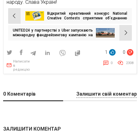
народу. Слава Україні!
Відкритий креативний конкурс National
Навігація
Creative Contests сприятиме об’єднанню
України
записів
UNITED24 у партнерстві з Uber запускають
міжнародну фандрейзингову кампанію на
реанімобілі
1
0
Написати
0
2308
в
редакцію
0
Коментарів
Залишити свій коментар
ЗАЛИШИТИ КОМЕНТАР