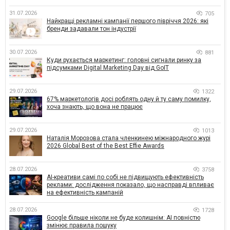
31.07.2026
705
Найкращі рекламні кампанії першого півріччя 2026: які
бренди задавали тон індустрії
30.07.2026
881
Куди рухається маркетинг: головні сигнали ринку за
підсумками Digital Marketing Day від GoIT
29.07.2026
1322
67% маркетологів досі роблять одну й ту саму помилку,
хоча знають, що вона не працює
29.07.2026
1013
Наталія Морозова стала членкинею міжнародного журі
2026 Global Best of the Best Effie Awards
28.07.2026
3758
AI-креативи самі по собі не підвищують ефективність
реклами: дослідження показало, що насправді впливає
на ефективність кампаній
28.07.2026
1728
Google більше ніколи не буде колишнім: AI повністю
змінює правила пошуку