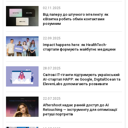
02.11.2025
Від паперу до штучного інтелекту: як
єВізитка робить обмін контактами
розумним
22.09.2025
Impact happens here: як HealthTech-
стартапи формують майбутнє медицини
28.07.2025
Світові IT-гіганти підтримують український
AI-стартап HAPP: як Google, DigitalOcean та
ElevenLabs допомагають розвивати
інновації в Україні
22.07.2025
Aftershoot надає ранній доступ до AI
Retouching — інструменту для оптимізації
ретуші портретів