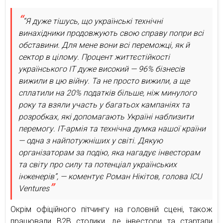
“Я дуже тішусь, що українські технічні
винахідники продовжують свою справу попри всі
обставини. Для мене вони всі переможці, як й
сектор в цілому. Процент життєстійкості
українського IT дуже високий — 96% бізнесів
вижили в цю війну. Та не просто вижили, а ще
сплатили на 20% податків більше, ніж минулого
року та взяли участь у багатьох кампаніях та
розробках, які допомагають Україні наблизити
перемогу. IT-армія та технічна думка нашої країни
— одна з найпотужніших у світі. Дякую
організаторам за подію, яка нагадує інвесторам
та світу про силу та потенціал українських
інженерів”, — коментує Роман Нікітов, голова ICU
Ventures
Окрім офіційного пітчингу на головній сцені, також
працювали B2B столики, де інвестори та стартапи