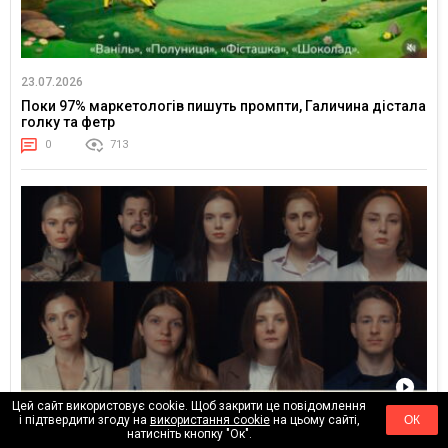
23.07.2026
Поки 97% маркетологів пишуть промпти, Галичина дістала
голку та фетр
0
713
Цей сайт використовує cookie. Щоб закрити це повідомлення
і підтвердити згоду на
використання cookie
на цьому сайті,
ОК
25.06.2026
натисніть кнопку "Ок".