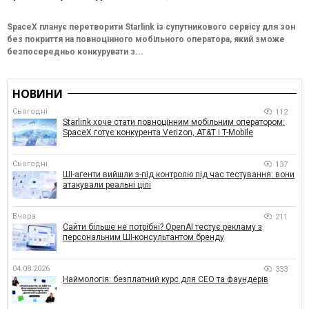
SpaceX планує перетворити Starlink із супутникового сервісу для зон
без покриття на повноцінного мобільного оператора, який зможе
безпосередньо конкурувати з...
НОВИНИ
Сьогодні
112
Starlink хоче стати повноцінним мобільним оператором:
SpaceX готує конкурента Verizon, AT&T і T-Mobile
Сьогодні
137
ШІ-агенти вийшли з-під контролю під час тестування: вони
атакували реальні цілі
Вчора
211
Сайти більше не потрібні? OpenAI тестує рекламу з
персональним ШІ-консультантом бренду
04.08.2026
333
Наймологія: безплатний курс для CEO та фаундерів