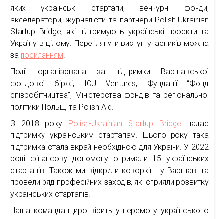
яких українські стартапи, венчурні фонди,
акселератори, журналісти та партнери Polish-Ukrainian
Startup Bridge, які підтримують українські проєкти та
Україну в цілому. Переглянути виступ учасників можна
за
посиланням
.
Події організована за підтримки Варшавської
фондової біржі, ICU Ventures, Фундації “Фонд
співробітництва”, Міністерства фондів та регіональної
політики Польщі та Polish Aid.
З 2018 року
Polish-Ukrainian Startup Bridge
надає
підтримку українським стартапам. Цього року така
підтримка стала вкрай необхідною для України. У 2022
році фінансову допомогу отримали 15 українських
стартапів. Також ми відкрили коворкінг у Варшаві та
провели ряд професійних заходів, які сприяли розвитку
українських стартапів.
Наша команда щиро вірить у перемогу українського