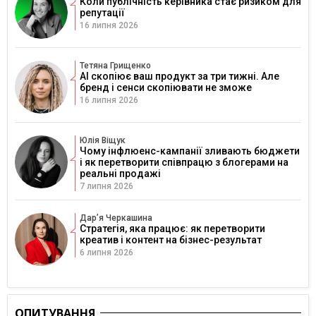
Коли публічність керівника стає ризиком для
репутації
16 липня 2026
Тетяна Грищенко
AI скопіює ваш продукт за три тижні. Але
бренд і сенси скопіювати не зможе
16 липня 2026
Юлія Віщук
Чому інфлюенс-кампанії зливають бюджети
і як перетворити співпрацю з блогерами на
реальні продажі
7 липня 2026
Дарʼя Черкашина
Стратегія, яка працює: як перетворити
креатив і контент на бізнес-результат
6 липня 2026
ОПИТУВАННЯ