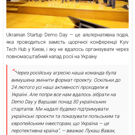
Ukrainian Startup Demo Day — це альтернативна подія,
яка проводиться замість щорічної конференції Kyiv
Tech Hub у Києві, і яку не вдалось організувати через
повномасштабний напад росії на Україну.
“Через російську агресію наша команда була
вимушена змінити формат проекту. Оскільки до
24 лютого усі наші активності проходили в
Україні. Але попри все нам вдалось зібрати на
Demo Day у Варшаві понад 30 українських
стартапів. Ми надалі будемо підтримувати
українські проєкти та показувати польським та
європейським інвесторам, що Україна — це
перспективна країна”, — вважає Лукаш Вавак,