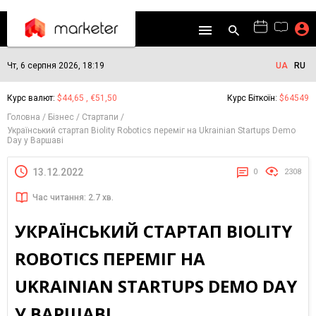
Чт, 6 серпня 2026, 18:19
UA
RU
Курс валют:
$44,65 , €51,50
Курс Біткоїн:
$64549
Головна
Бізнес
Стартапи
Український стартап Biolity Robotics переміг на Ukrainian Startups Demo
Day у Варшаві
13.12.2022
0
2308
Час читання: 2.7 хв.
УКРАЇНСЬКИЙ СТАРТАП BIOLITY
ROBOTICS ПЕРЕМІГ НА
UKRAINIAN STARTUPS DEMO DAY
У ВАРШАВІ