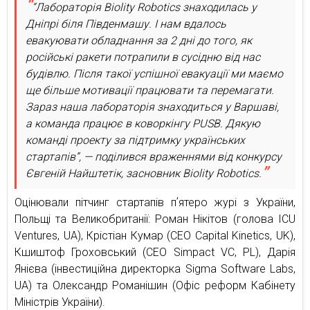
“Лабораторія Biolity Robotics знаходилась у
Дніпрі біля Південмашу. І нам вдалось
евакуювати обладнання за 2 дні до того, як
російські ракети потрапили в сусідню від нас
будівлю. Після такої успішної евакуації ми маємо
ще більше мотивації працювати та перемагати.
Зараз наша лабораторія знаходиться у Варшаві,
а команда працює в коворкінгу PUSB. Дякую
команді проекту за підтримку українських
стартапів”, — поділився враженнями від конкурсу
Євгеній Найштетік, засновник Biolity Robotics.
Оцінювали пітчинг стартапів пʼятеро журі з України,
Польщі та Великобританії: Роман Нікітов (голова ICU
Ventures, UA), Крістіан Кумар (CEO Capital Kinetics, UK),
Кшиштоф Гроховський (CEO Simpact VC, PL), Дарія
Янієва (інвестиційна директорка Sigma Software Labs,
UA) та Олександр Романішин (Офіс реформ Кабінету
Міністрів України).