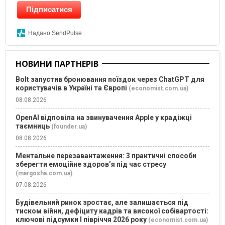
Підписатися
Надано SendPulse
НОВИНИ ПАРТНЕРІВ
Bolt запустив бронювання поїздок через ChatGPT для
користувачів в Україні та Європі
(economist.com.ua)
08.08.2026
OpenAI відповіла на звинувачення Apple у крадіжці
таємниць
(founder.ua)
08.08.2026
Ментальне перезавантаження: 3 практичні способи
зберегти емоційне здоров’я під час стресу
(margosha.com.ua)
07.08.2026
Будівельний ринок зростає, але залишається під
тиском війни, дефіциту кадрів та високої собівартості:
ключові підсумки І півріччя 2026 року
(economist.com.ua)