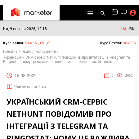
Нд, 9 серпня 2026, 12:18
UA
RU
Курс валют:
$44,65 , €51,60
Курс Біткоїн:
$64835
Головна
Техно
Інструменти
Український CRM-сервіс NetHunt повідомив про інтеграції з Telegram та
Ringostat: чому це важлива новина для вітчизняних бізнесів
15.08.2022
0
2052
Час читання: 1 хв.
УКРАЇНСЬКИЙ CRM-СЕРВІС
NETHUNT ПОВІДОМИВ ПРО
ІНТЕГРАЦІЇ З TELEGRAM ТА
RINGOSTAT: ЧОМУ ЦЕ ВАЖЛИВА