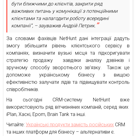
бути ближчими до клієнтів, закрити ряд
важливих питань у комунікації з потенційними
клієнтами та налагодити роботу всередині
компанії”, – зауважив Андрій Петрик.
За словами фахівців NetHunt дані інтеграції дадуть
змогу збільшити рівень клієнтського сервісу в
компаніях, визначити вузькі місця та підкоригувати
стратегію продажу завдяки аналізу дзвінків і
зручному способу зворотнього зв’язку. Також це
допоможе українському бізнесу з вищою
ефективністю залучати лідів та підвищувати контроль
співробітників.
На сьогодні CRM-систему NetHunt вже
використовують ряд вітчизняних компаній, серед яких
iPlan, Хаскі, Epom, Brain Tank та інші.
Читайте:
Українські продукти замість російських
CRM
та інших платформ для бізнесу – альтернативи є.