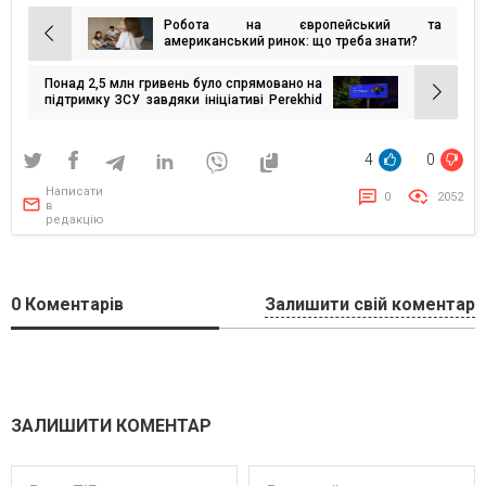
Робота на європейський та
Навігація
американський ринок: що треба знати?
записів
Понад 2,5 млн гривень було спрямовано на
підтримку ЗСУ завдяки ініціативі Perekhid
Outdoor «Ти підтримуєш ЗСУ, а ми — твій
бізнес»
4
0
Написати
0
2052
в
редакцію
0
Коментарів
Залишити свій коментар
ЗАЛИШИТИ КОМЕНТАР