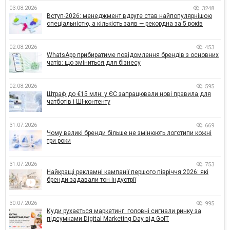
03.08.2026
3248
Вступ-2026: менеджмент вдруге став найпопулярнішою
спеціальністю, а кількість заяв — рекордна за 5 років
02.08.2026
453
WhatsApp прибиратиме повідомлення брендів з основних
чатів: що зміниться для бізнесу
02.08.2026
595
Штраф до €15 млн: у ЄС запрацювали нові правила для
чатботів і ШІ-контенту
31.07.2026
669
Чому великі бренди більше не змінюють логотипи кожні
три роки
31.07.2026
753
Найкращі рекламні кампанії першого півріччя 2026: які
бренди задавали тон індустрії
30.07.2026
995
Куди рухається маркетинг: головні сигнали ринку за
підсумками Digital Marketing Day від GoIT