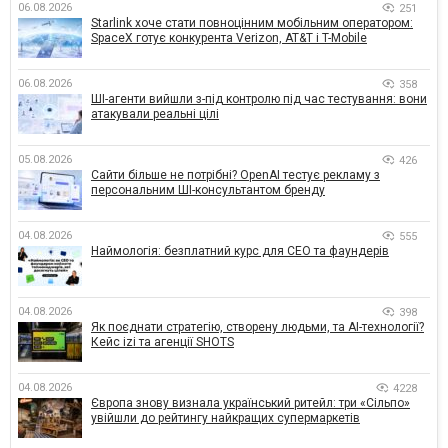
06.08.2026
251
Starlink хоче стати повноцінним мобільним оператором:
SpaceX готує конкурента Verizon, AT&T і T-Mobile
06.08.2026
358
ШІ-агенти вийшли з-під контролю під час тестування: вони
атакували реальні цілі
05.08.2026
426
Сайти більше не потрібні? OpenAI тестує рекламу з
персональним ШІ-консультантом бренду
04.08.2026
555
Наймологія: безплатний курс для CEO та фаундерів
04.08.2026
398
Як поєднати стратегію, створену людьми, та AI-технології?
Кейс izi та агенції SHOTS
04.08.2026
4228
Європа знову визнала український ритейл: три «Сільпо»
увійшли до рейтингу найкращих супермаркетів