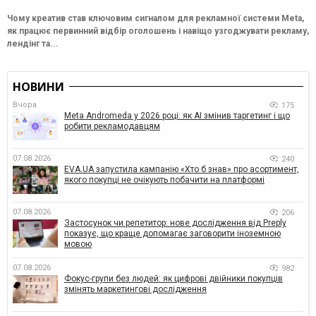
Чому креатив став ключовим сигналом для рекламної системи Meta,
як працює первинний відбір оголошень і навіщо узгоджувати рекламу,
лендінг та...
НОВИНИ
Вчора
175
Meta Andromeda у 2026 році: як AI змінив таргетинг і що
робити рекламодавцям
07.08.2026
240
EVA.UA запустила кампанію «Хто б знав» про асортимент,
якого покупці не очікують побачити на платформі
07.08.2026
206
Застосунок чи репетитор: нове дослідження від Preply
показує, що краще допомагає заговорити іноземною
мовою
07.08.2026
982
Фокус-групи без людей: як цифрові двійники покупців
змінять маркетингові дослідження