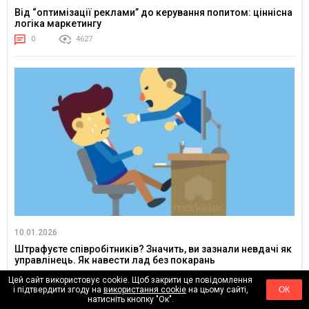
Від “оптимізації реклами” до керування попитом: ціннісна
логіка маркетингу
0
4627
10.01.2026
Штрафуєте співробітників? Значить, ви зазнали невдачі як
управлінець. Як навести лад без покарань
0
12870
Цей сайт використовує cookie. Щоб закрити це повідомлення
і підтвердити згоду на
використання cookie
на цьому сайті,
ОК
натисніть кнопку "Ок".