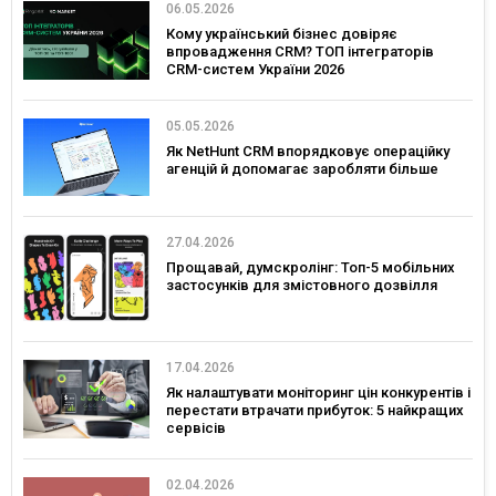
06.05.2026
Кому український бізнес довіряє
впровадження CRM? ТОП інтеграторів
CRM-систем України 2026
05.05.2026
Як NetHunt CRM впорядковує операційку
агенцій й допомагає заробляти більше
27.04.2026
Прощавай, думскролінг: Топ-5 мобільних
застосунків для змістовного дозвілля
17.04.2026
Як налаштувати моніторинг цін конкурентів і
перестати втрачати прибуток: 5 найкращих
сервісів
02.04.2026