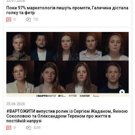
23.07.2026
Поки 97% маркетологів пишуть промпти, Галичина дістала
голку та фетр
0
731
25.06.2026
#ВАРТОЖИТИ випустив ролик із Сергієм Жаданом, Яніною
Соколовою та Олександром Тереном про життя в
постійній напрузі
0
3239