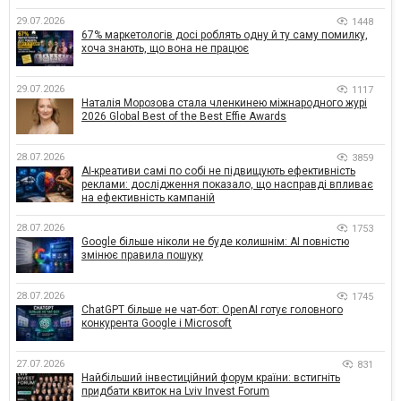
29.07.2026
1448
67% маркетологів досі роблять одну й ту саму помилку,
хоча знають, що вона не працює
29.07.2026
1117
Наталія Морозова стала членкинею міжнародного журі
2026 Global Best of the Best Effie Awards
28.07.2026
3859
AI-креативи самі по собі не підвищують ефективність
реклами: дослідження показало, що насправді впливає
на ефективність кампаній
28.07.2026
1753
Google більше ніколи не буде колишнім: AI повністю
змінює правила пошуку
28.07.2026
1745
ChatGPT більше не чат-бот: OpenAI готує головного
конкурента Google і Microsoft
27.07.2026
831
Найбільший інвестиційний форум країни: встигніть
придбати квиток на Lviv Invest Forum