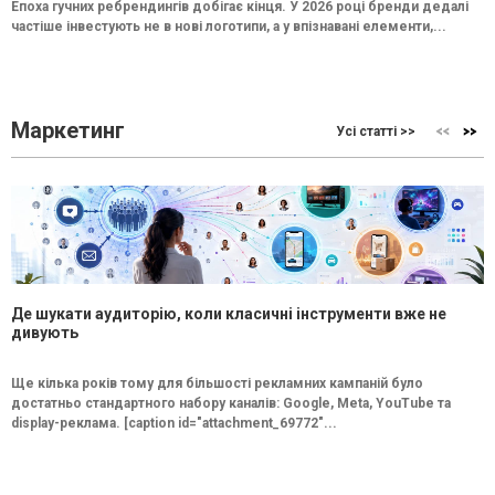
Епоха гучних ребрендингів добігає кінця. У 2026 році бренди дедалі
частіше інвестують не в нові логотипи, а у впізнавані елементи,...
Маркетинг
Усі статті >>
Де шукати аудиторію, коли класичні інструменти вже не
дивують
Ще кілька років тому для більшості рекламних кампаній було
достатньо стандартного набору каналів: Google, Meta, YouTube та
display-реклама. [caption id="attachment_69772"...