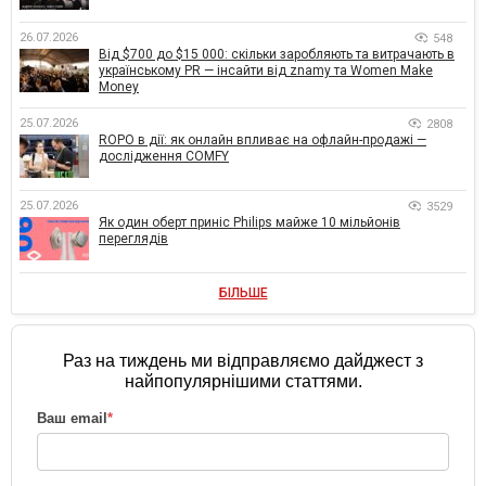
26.07.2026
548
Від $700 до $15 000: скільки заробляють та витрачають в
українському PR — інсайти від znamy та Women Make
Money
25.07.2026
2808
ROPO в дії: як онлайн впливає на офлайн-продажі —
дослідження COMFY
25.07.2026
3529
Як один оберт приніс Philips майже 10 мільйонів
переглядів
БІЛЬШЕ
Раз на тиждень ми відправляємо дайджест з
найпопулярнішими статтями.
Ваш email
*