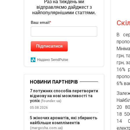
Раз на тиждень ми
відправляємо дайджест з
найпопулярнішими статтями.
Скі
Ваш email
*
В сер
пропо
Підписатися
Мініма
грн, т
Надано SendPulse
грн, з
16% р
пропо
НОВИНИ ПАРТНЕРІВ
6% ва
7 потужних способів перетворити
Залеж
відмову на нові можливості та
Найбі
успіх
(founder.ua)
20 80
05.08.2026
18 50
5 жіночих ароматів, які збирають
14 0
найбільше компліментів
елект
(margosha.com.ua)