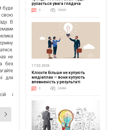
рухається увага глядача
й буде
0
18040
и свою
їзду. В
лемами
елика
ерміну
тися.
раз не
на без
17.02.2026
агайте
Клієнти більше не купують
медіаплан — вони купують
ії для
впевненість у результаті
0
24484
сій і