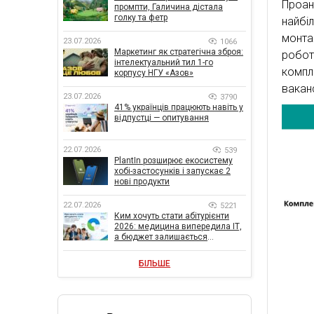
Проан
промпти, Галичина дістала
голку та фетр
найбі
монта
23.07.2026
1066
Маркетинг як стратегічна зброя:
робо
інтелектуальний тил 1-го
компл
корпусу НГУ «Азов»
ваканс
23.07.2026
3790
41% українців працюють навіть у
відпустці — опитування
22.07.2026
539
PlantIn розширює екосистему
хобі-застосунків і запускає 2
нові продукти
22.07.2026
5221
Ким хочуть стати абітурієнти
2026: медицина випередила ІТ,
а бюджет залишається
головною метою
БІЛЬШЕ