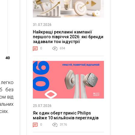
31.07.2026
Найкращі рекламні кампанії
першого півріччя 2026: які бренди
задавали тон індустрії
0
694
 легко
іб без
ом від
альних
25.07.2026
сіях.
Як один оберт приніс Philips
майже 10 мільйонів переглядів
0
3176