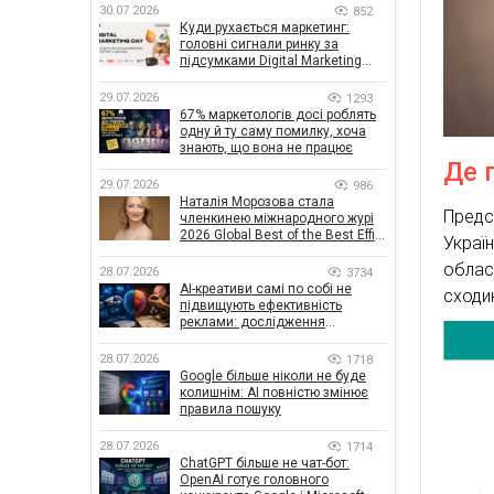
30.07.2026
852
Куди рухається маркетинг:
головні сигнали ринку за
підсумками Digital Marketing
Day від GoIT
29.07.2026
1293
67% маркетологів досі роблять
одну й ту саму помилку, хоча
знають, що вона не працює
Де 
29.07.2026
986
Наталія Морозова стала
Предс
членкинею міжнародного журі
2026 Global Best of the Best Effie
Україн
Awards
област
28.07.2026
3734
AI-креативи самі по собі не
сходи
підвищують ефективність
реклами: дослідження
показало, що насправді
впливає на ефективність
28.07.2026
1718
кампаній
Google більше ніколи не буде
колишнім: AI повністю змінює
правила пошуку
28.07.2026
1714
ChatGPT більше не чат-бот:
OpenAI готує головного