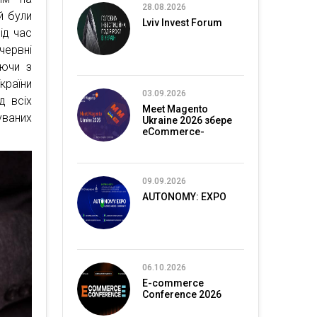
28.08.2026
й були
Lviv Invest Forum
ід час
червні
юючи з
країни
03.09.2026
д всіх
Meet Magento
уваних
Ukraine 2026 збере
eCommerce-
спільноту в Києві
09.09.2026
AUTONOMY: EXPO
06.10.2026
E-commerce
Conference 2026