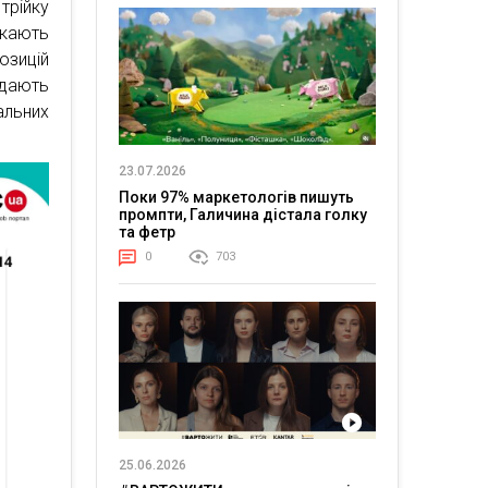
трійку
укають
озицій
дають
альних
23.07.2026
Поки 97% маркетологів пишуть
промпти, Галичина дістала голку
та фетр
0
703
25.06.2026