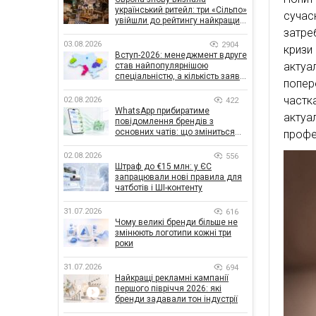
український ритейл: три «Сільпо»
сучас
увійшли до рейтингу найкращих
супермаркетів
затре
03.08.2026
2904
кризи
Вступ-2026: менеджмент вдруге
актуа
став найпопулярнішою
спеціальністю, а кількість заяв
попер
— рекордна за 5 років
частк
02.08.2026
422
WhatsApp прибиратиме
актуа
повідомлення брендів з
основних чатів: що зміниться
профе
для бізнесу
02.08.2026
556
Штраф до €15 млн: у ЄС
запрацювали нові правила для
чатботів і ШІ-контенту
31.07.2026
616
Чому великі бренди більше не
змінюють логотипи кожні три
роки
31.07.2026
694
Найкращі рекламні кампанії
першого півріччя 2026: які
бренди задавали тон індустрії