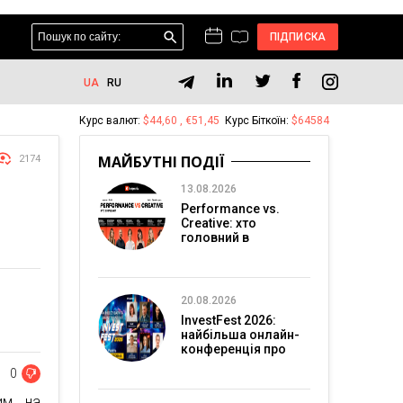
ПІДПИСКА
UA
RU
Курс валют:
$44,60 , €51,45
Курс Біткоїн:
$64584
МАЙБУТНІ ПОДІЇ
2174
13.08.2026
Performance vs.
Creative: хто
головний в
перформанс-
маркетингу?
20.08.2026
InvestFest 2026:
найбільша онлайн-
конференція про
інвестиції
0
ним на