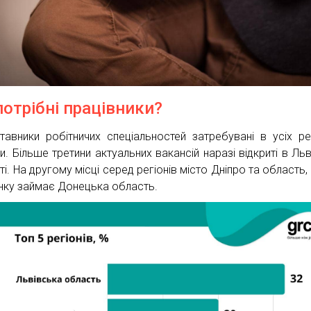
потрібні працівники?
тавники робітничих спеціальностей затребувані в усіх ре
и. Більше третини актуальних вакансій наразі відкриті в Льв
і. На другому місці серед регіонів місто Дніпро та область,
нку займає Донецька область.