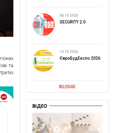
06.10.2026
SECURITY 2.0
13.10.2026
гіонах
ЄвроБудЕкспо 2026
ові та
 третю
ВСІ ПОДІЇ
ВІДЕО