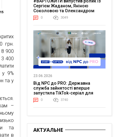
#ВАРТОЖИТИ випустив ролик із
Сергієм Жаданом, Яніною
Соколовою та Олександром
Тереном про життя в постійній
0
3049
напрузі
критих
0 грн.
 8 900
13 400
платити
е у 9%
23.06.2026
н та у
Від NPC до PRO: Державна
служба зайнятості вперше
запустила TikTok-серіал для
ється.
молоді
0
3740
кам –
ньому
лизько
ки та
АКТУАЛЬНЕ
вати в