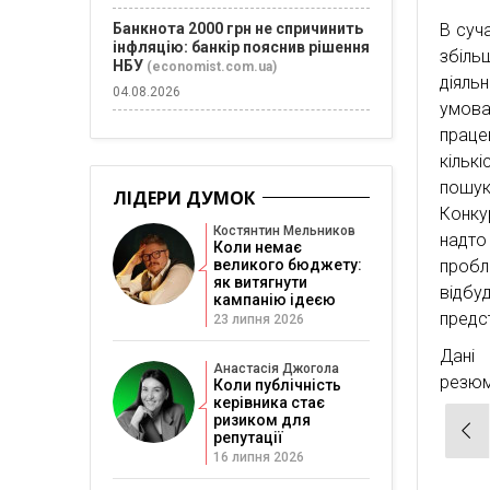
В суч
Банкнота 2000 грн не спричинить
інфляцію: банкір пояснив рішення
збіль
НБУ
(economist.com.ua)
діяльн
04.08.2026
умова
праце
кільк
пошу
ЛІДЕРИ ДУМОК
Конку
Костянтин Мельников
надто
Коли немає
пробл
великого бюджету:
як витягнути
відбу
кампанію ідеєю
предс
23 липня 2026
Дані
Анастасія Джогола
резю
Коли публічність
керівника стає
ризиком для
Нав
репутації
зап
16 липня 2026