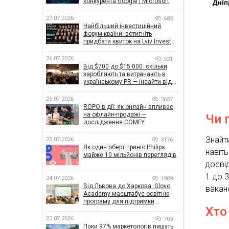
конкурента Google і Microsoft
27.07.2026
683
Найбільший інвестиційний
форум країни: встигніть
придбати квиток на Lviv Invest
Forum
26.07.2026
521
Від $700 до $15 000: скільки
заробляють та витрачають в
українському PR — інсайти від
znamy та Women Make Money
25.07.2026
2657
ROPO в дії: як онлайн впливає
на офлайн-продажі —
Чи 
дослідження COMFY
Знайт
25.07.2026
3176
Як один оберт приніс Philips
навіт
майже 10 мільйонів переглядів
досві
1 до 
24.07.2026
1989
Від Львова до Харкова: Glovo
ваканс
Academy масштабує освітню
програму для підтримки
Хто
українського бізнесу
23.07.2026
703
Поки 97% маркетологів пишуть