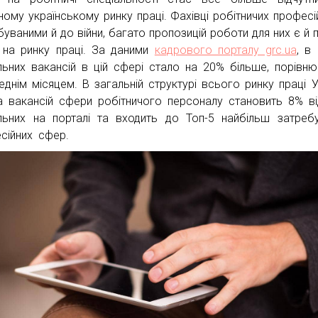
ному українському ринку праці. Фахівці робітничих професі
буваними й до війни, багато пропозицій роботи для них є й п
 на ринку праці. За даними
кадрового порталу grc.ua
, в 
льних вакансій в цій сфері стало на 20% більше, порівн
еднім місяцем. В загальній структурі всього ринку праці У
а вакансій сфери робітничого персоналу становить 8% ві
льних на порталі та входить до Топ-5 найбільш затреб
сійних сфер.