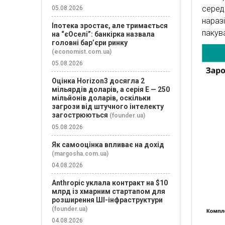
серед
05.08.2026
нара
Іпотека зростає, але тримається
пакув
на “єОселі”: банкірка назвала
головні бар’єри ринку
(economist.com.ua)
05.08.2026
Оцінка Horizon3 досягла 2
мільярдів доларів, а серія E — 250
мільйонів доларів, оскільки
загрози від штучного інтелекту
загострюються
(founder.ua)
05.08.2026
Як самооцінка впливає на дохід
(margosha.com.ua)
04.08.2026
Anthropic уклала контракт на $10
млрд із хмарним стартапом для
розширення ШІ-інфраструктури
(founder.ua)
04.08.2026