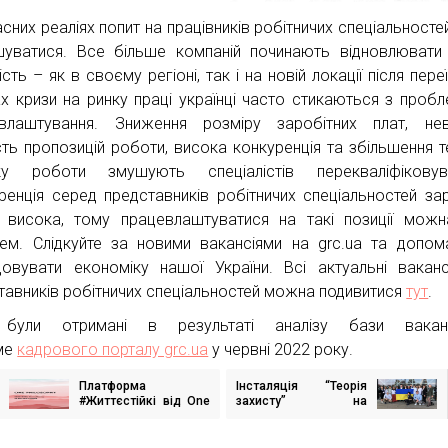
асних реаліях попит на працівників робітничих спеціальносте
шуватися. Все більше компаній починають відновлюват
ість – як в своєму регіоні, так і на новій локації після пере
х кризи на ринку праці українці часто стикаються з проб
влаштування. Зниження розміру заробітних плат, нев
ість пропозицій роботи, висока конкуренція та збільшення т
ку роботи змушують спеціалістів перекваліфіковува
ренція серед представників робітничих спеціальностей за
 висока, тому працевлаштуватися на такі позиції мож
ем. Слідкуйте за новими вакансіями на grc.ua та допом
довувати економіку нашої України. Всі актуальні ваканс
тавників робітничих спеціальностей можна подивитися
тут
.
 були отримані в результаті аналізу бази вакан
ме
кадрового порталу grc.ua
у червні 2022 року.
Платформа
Інсталяція “Теорія
ігація
#Життєстійкі від One
захисту” на
исів
Philosophy —
Копенгагенському
переможець
саміті демократії: акт
цьогорічного SABRE
солідарності з