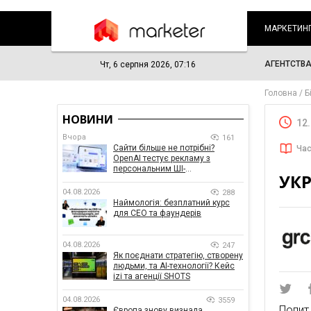
МАРКЕТИН
АГЕНТСТВ
Чт, 6 серпня 2026, 07:16
Головна
Б
НОВИНИ
12
Вчора
161
Сайти більше не потрібні?
Час
OpenAI тестує рекламу з
персональним ШІ-
УКР
консультантом бренду
04.08.2026
288
Наймологія: безплатний курс
для CEO та фаундерів
04.08.2026
247
Як поєднати стратегію, створену
людьми, та AI-технології? Кейс
izi та агенції SHOTS
04.08.2026
3559
Попит
Європа знову визнала