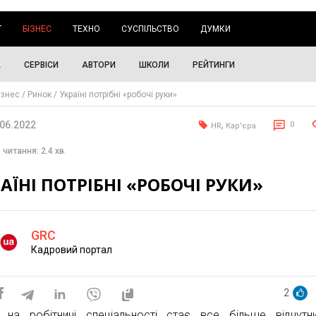
Г
БІЗНЕС
ТЕХНО
СУСПІЛЬСТВО
ДУМКИ
А
СЕРВІСИ
АВТОРИ
ШКОЛИ
РЕЙТИНГИ
ізнес
Ринок
Україні потрібні «робочі руки»
.06.2022
,
0
HR
Кар'єра
 читання: 2.4 хв.
АЇНІ ПОТРІБНІ «РОБОЧІ РУКИ»
GRC
Кадровий портал
2
 на робітничі спеціальності стає все більше відчут