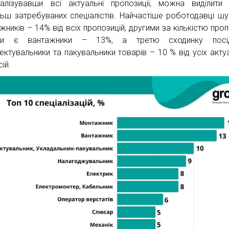
алізувавши всі актуальні пропозиції, можна виділити 
льш затребуваних спеціалістів. Найчастіше роботодавці ш
жників – 14% від всіх пропозицій, другими за кількістю проп
ти є вантажники – 13%, а третю сходинку посі
ектувальники та пакувальники товарів – 10 % від усіх акту
ій.