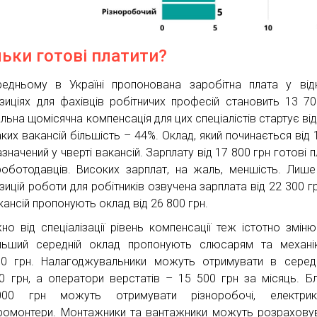
льки готові платити?
едньому в Україні пропонована заробітна плата у від
зиціях для фахівців робітничих професій становить 13 70
льна щомісячна компенсація для цих спеціалістів стартує від
аких вакансій більшість – 44%. Оклад, який починається від 
азначений у чверті вакансій. Зарплату від 17 800 грн готові 
оботодавців. Високих зарплат, на жаль, меншість. Лиш
зицій роботи для робітників озвучена зарплата від 22 300 гр
кансій пропонують оклад від 26 800 грн.
но від спеціалізації рівень компенсації теж істотно зміню
льший середній оклад пропонують слюсарям та механі
0 грн. Налагоджувальники можуть отримувати в серед
0 грн, а оператори верстатів – 15 500 грн за місяць. Б
00 грн можуть отримувати різноробочі, електри
ромонтери. Монтажники та вантажники можуть розрахову