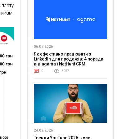
 плату
икам-
06.07.2026
Як ефективно працювати з
LinkedIn для продажів: 4 поради
від agama і NetHunt CRM
0
3957
24.02.2026
Тренди YouTube 2026: куди