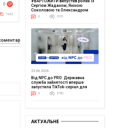
#ВАРТОЖИТИ випустив ролик із
0
Сергієм Жаданом, Яніною
Соколовою та Олександром
Тереном про життя в постійній
1653
0
3101
напрузі
коментар
23.06.2026
Від NPC до PRO: Державна
служба зайнятості вперше
запустила TikTok-серіал для
молоді
0
3782
АКТУАЛЬНЕ