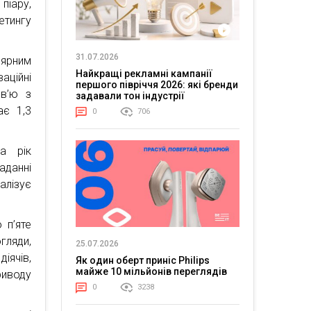
 піару,
етингу
31.07.2026
лярним
Найкращі рекламні кампанії
аційні
першого півріччя 2026: які бренди
рв’ю з
задавали тон індустрії
ає 1,3
0
706
а рік
аданні
налізує
 п’яте
гляди,
25.07.2026
іячів,
Як один оберт приніс Philips
майже 10 мільйонів переглядів
риводу
0
3238