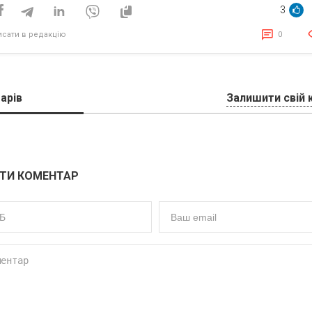
Мінцифри та Спілки
3
Diia.City United
исати в редакцію
0
арів
Залишити свій 
ТИ КОМЕНТАР