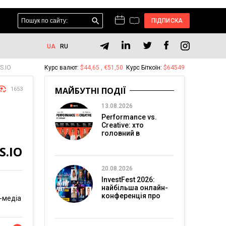
ПІДПИСКА
UA
RU
S.IO
Курс валют:
$44,65 , €51,50
Курс Біткоїн:
$64549
МАЙБУТНІ ПОДІЇ
1653
13.08.2026
Performance vs.
Creative: хто
головний в
перформанс-
S.IO
маркетингу?
20.08.2026
InvestFest 2026:
найбільша онлайн-
конференція про
-медіа
інвестиції