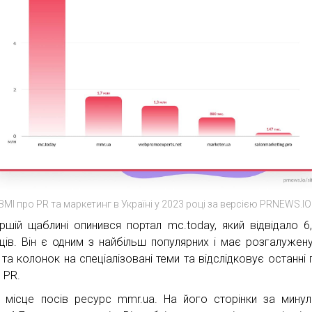
ЗМІ про PR та маркетинг в Україні у 2023 році за версією PRNEWS.IO
ршій щаблині опинився портал mc.today, який відвідало 6
нців. Він є одним з найбільш популярних і має розгалужен
та колонок на спеціалізовані теми та відслідковує останні по
 PR.
 місце посів ресурс mmr.ua. На його сторінки за минул