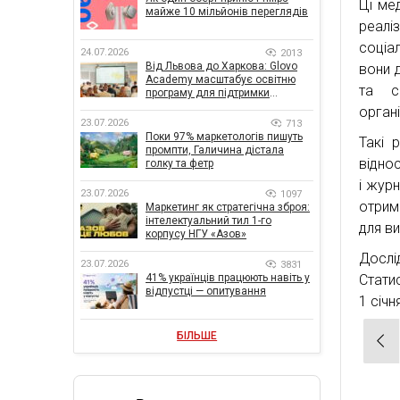
Ці ме
майже 10 мільйонів переглядів
реалі
соціа
24.07.2026
2013
Від Львова до Харкова: Glovo
вони 
Academy масштабує освітню
та с
програму для підтримки
українського бізнесу
органі
23.07.2026
713
Поки 97% маркетологів пишуть
Такі 
промпти, Галичина дістала
віднос
голку та фетр
і журн
23.07.2026
1097
отрима
Маркетинг як стратегічна зброя:
інтелектуальний тил 1-го
для ви
корпусу НГУ «Азов»
Дослі
23.07.2026
3831
41% українців працюють навіть у
Статис
відпустці — опитування
1 січн
Нав
БІЛЬШЕ
зап