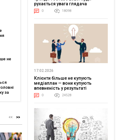
рухається увага глядача
0
18098
ійшли
тів
е
ня
тів: що
ля
ьше не
жні три
17.02.2026
Клієнти більше не купують
ься
медіаплан — вони купують
головні
впевненість у результаті
ку за
0
24528
igital
y від