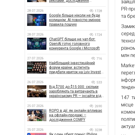
реклами: дослідження
зайшло
показало, що насправді
PR-пр
впливає на ефективність
28.07.2026
1728
кампаній
Google більше ніколи не буде
та бр
колишнім: AI повністю змінює
правила пошуку
Замик
серед
28.07.2026
1724
ChatGPT більше не чат-бот:
техно
OpenAI готує головного
різно
конкурента Google і Microsoft
млн пе
27.07.2026
716
Найбільший інвестиційний
Marke
форум країни: встигніть
придбати квиток на Lviv Invest
перег
Forum
інформ
26.07.2026
533
тенден
Від $700 до $15 000: скільки
заробляють та витрачають в
українському PR — інсайти від
147 т
znamy та Women Make Money
місце
25.07.2026
2690
ROPO в дії: як онлайн впливає
комен
на офлайн-продажі —
політ
дослідження COMFY
актуал
25.07.2026
3238
Як один оберт приніс Philips