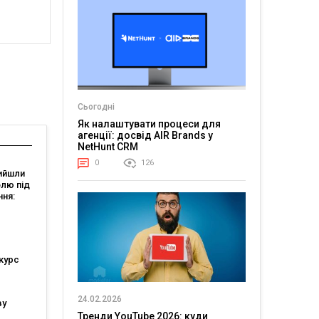
Сьогодні
Як налаштувати процеси для
агенції: досвід AIR Brands у
NetHunt CRM
0
126
ийшли
олю під
ння:
али
курс
24.02.2026
ву
Тренди YouTube 2026: куди