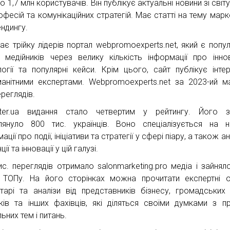
 1,7 млн користувачів. Він публікує актуальні новини зі світу
офесій та комунікаційних стратегій. Має статті на тему марк
ендингу.
ає трійку лідерів портал webpromoexperts.net, який є попу
 медійників через велику кількість інформації про іннов
логії та популярні кейси. Крім цього, сайт публікує інте
манітними експертами. Webpromoexperts.net за 2023-ий м
реглядів.
ter.ua видання стало четвертим у рейтингу. Його з
лянуло 800 тис. українців. Воно спеціалізується на н
ації про події, ініціативи та стратегії у сфері піару, а також а
ції та інновації у цій галузі.
ис. переглядів отримало salonmarketing.pro медіа і зайняло
 ТОПу. На його сторінках можна прочитати експертні о
тарі та аналізи від представників бізнесу, громадських д
иків та інших фахівців, які діляться своїми думками з п
ьних тем і питань.