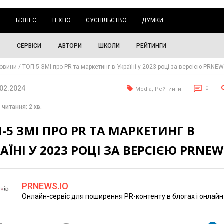
Г
БІЗНЕС
ТЕХНО
СУСПІЛЬСТВО
ДУМКИ
А
СЕРВІСИ
АВТОРИ
ШКОЛИ
РЕЙТИНГИ
овини
ТОП-5 ЗМІ про PR та маркетинг в Україні у 2023 році за версією PRNEW
.02.2024
,
0
Media
Рейтинги
 читання: 2 хв.
-5 ЗМІ ПРО PR ТА МАРКЕТИНГ В
АЇНІ У 2023 РОЦІ ЗА ВЕРСІЄЮ PRNEW
PRNEWS.IO
Онлайн-сервіс для поширення PR-контенту в блогах і онлайн