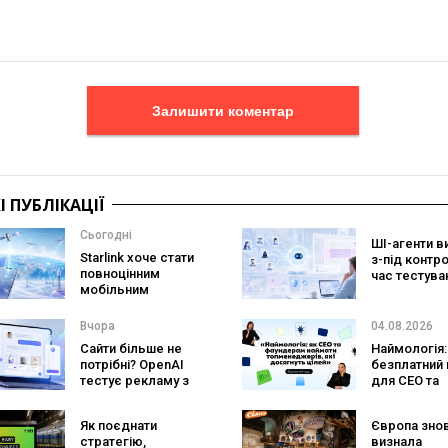
Залишити коментар
 ПУБЛІКАЦІЇ
Сьогодні
ШІ-агенти в
Starlink хоче стати
з-під контр
повноцінним
час тестува
мобільним
вони атакув
оператором:
реальні цілі
SpaceX готує
Вчора
04.08.2026
конкурента
Сайти більше не
Наймологія:
Verizon, AT&T і T-
потрібні? OpenAI
безплатний 
Mobile
тестує рекламу з
для CEO та
персональним ШІ-
фаундерів
консультантом
Як поєднати
Європа зно
бренду
стратегію,
визнала