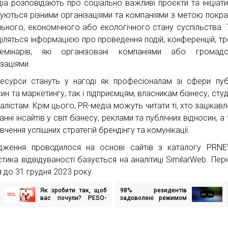
діа розповідають про соціально важливі проєкти та ініціатив
зуються різними організаціями та компаніями з метою покр
льного, економічного або екологічного стану суспільства.
діляться інформацією про проведення подій, конференцій, тре
емінарів, які організовані компаніями або громадс
заціями.
ресурси стануть у нагоді як професіоналам зі сфери пуб
ин та маркетингу, так і підприємцям, власникам бізнесу, сту
алістам. Крім цього, PR-медіа можуть читати ті, хто зацікавл
нні інсайтів у світ бізнесу, реклами та публічних відносин, 
вчення успішних стратегій брендінгу та комунікації.
дження проводилося на основі сайтів з каталогу PRNE
тика відвідуваності базується на аналітиці SimilarWeb. Пері
я до 31 грудня 2023 року.
Як зробити так, щоб
98% резидентів
ігація
вас почули? PESO-
задоволені режимом
исів
модель для
Дія.City — результати
розповсюдження
спільного
вашого контенту
дослідження