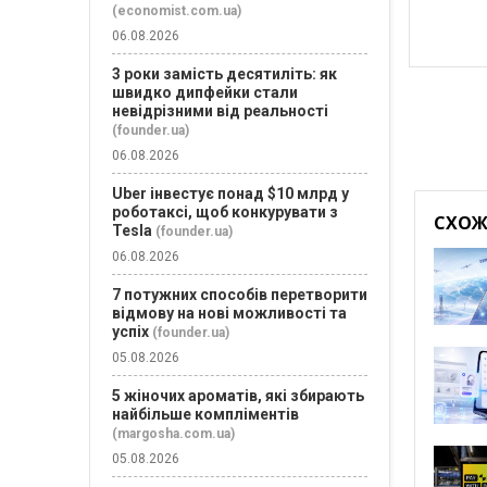
(economist.com.ua)
06.08.2026
3 роки замість десятиліть: як
швидко дипфейки стали
невідрізними від реальності
(founder.ua)
06.08.2026
Uber інвестує понад $10 млрд у
роботаксі, щоб конкурувати з
СХОЖІ
Tesla
(founder.ua)
06.08.2026
7 потужних способів перетворити
відмову на нові можливості та
успіх
(founder.ua)
05.08.2026
5 жіночих ароматів, які збирають
найбільше компліментів
(margosha.com.ua)
05.08.2026