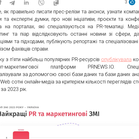
3
е, як правильно писати прес-релізи та анонси, узнати компан
и та експертні думки, про нові ініціативи, проєкти та конфе
 на порталах, які спеціалізуються на PR-тематиці. Мед
тинг та піар відслідковують останні новини зі сфери, ді
ціями та підходами, публікують репортажі та спеціалізовані 
ізом фахівців справи.
ку з п’яти найбільш популярних PR-ресурсів
опублікувала
ко
ент-маркетингової платформи PRNEWS.IO. Спеціа
алізували за допомогою своєї бази даних та бази даних ана
rWeb сотні онлайн-медіа за критерієм кількості переглядів ст
 за 2023 рік.