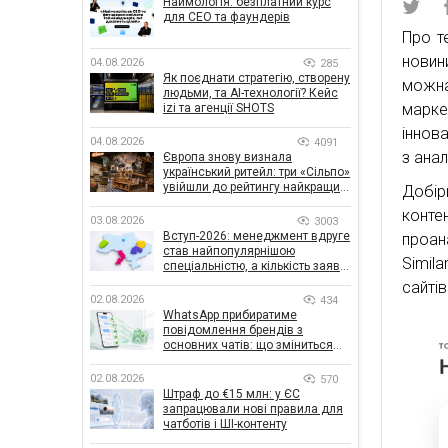
Наймологія: безплатний курс
для CEO та фаундерів
Про т
новин
04.08.2026
285
Як поєднати стратегію, створену
можна
людьми, та AI-технології? Кейс
марке
izi та агенції SHOTS
іннова
04.08.2026
4091
з анал
Європа знову визнала
український ритейл: три «Сільпо»
увійшли до рейтингу найкращих
Добір
супермаркетів
конт
03.08.2026
3003
Вступ-2026: менеджмент вдруге
проан
став найпопулярнішою
Simila
спеціальністю, а кількість заяв
— рекордна за 5 років
сайтів
02.08.2026
434
WhatsApp прибиратиме
повідомлення брендів з
основних чатів: що зміниться
для бізнесу
02.08.2026
570
Штраф до €15 млн: у ЄС
запрацювали нові правила для
чатботів і ШІ-контенту