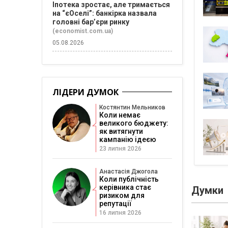
Іпотека зростає, але тримається
на “єОселі”: банкірка назвала
головні бар’єри ринку
(economist.com.ua)
05.08.2026
ЛІДЕРИ ДУМОК
Костянтин Мельников
Коли немає
великого бюджету:
як витягнути
кампанію ідеєю
23 липня 2026
Анастасія Джогола
Коли публічність
керівника стає
Думки
ризиком для
репутації
16 липня 2026