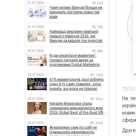
31.07.2026
625
Чому великі бренди більше не
змінюють логотипи кожні три
роки
31.07.2026
706
Найкращі рекламні кампанії
першого півріччя 2026: які
бренди задавали тон індустрії
30.07.2026
886
Куди рухається маркетинг:
головні сигнали ринку за
підсумками Digital Marketing
Day від GoIT
29.07.2026
1323
67% маркетологів досі роблять
одну й ту саму помилку, хоча
знають, що вона не працює
ТОП-5 
На пе
29.07.2026
1016
Наталія Морозова стала
украї
членкинею міжнародного журі
новин 
2026 Global Best of the Best Effie
Awards
сфери
28.07.2026
3760
AI-креативи самі по собі не
Друге
підвищують ефективність