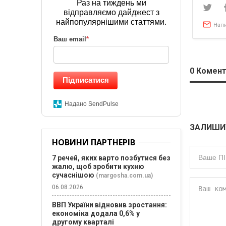
Раз на тиждень ми
відправляємо дайджест з
найпопулярнішими статтями.
Нап
Ваш email
*
0
Комент
Підписатися
Надано SendPulse
ЗАЛИШИ
НОВИНИ ПАРТНЕРІВ
7 речей, яких варто позбутися без
жалю, щоб зробити кухню
сучаснішою
(margosha.com.ua)
06.08.2026
ВВП України відновив зростання:
економіка додала 0,6% у
другому кварталі