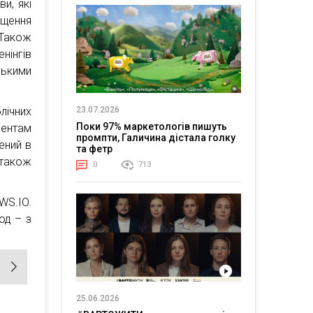
и, які
ащення
 Також
нінгів
ькими
23.07.2026
лічних
Поки 97% маркетологів пишуть
дентам
промпти, Галичина дістала голку
ений в
та фетр
а також
0
713
WS.IO.
од – з
25.06.2026