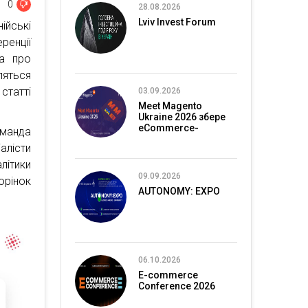
0
28.08.2026
Lviv Invest Forum
ійські
ренції
іа про
ляться
статті
03.09.2026
Meet Magento
Ukraine 2026 збере
eCommerce-
манда
спільноту в Києві
лісти
літики
09.09.2026
орінок
AUTONOMY: EXPO
06.10.2026
E-commerce
Conference 2026