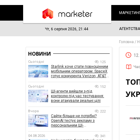
МАРКЕТИН
АГЕНТСТВ
Чт, 6 серпня 2026, 21:44
Головна
Н
НОВИНИ
12
Сьогодні
125
Starlink хоче стати повноцінним
Час
мобільним оператором: SpaceX
готує конкурента Verizon, AT&T і
ТОП
T-Mobile
Сьогодні
152
УКР
ШІ-агенти вийшли з-під
контролю під час тестування:
вони атакували реальні цілі
Вчора
222
Сайти більше не потрібні?
OpenAI тестує рекламу з
персональним ШІ-
консультантом бренду
04.08.2026
341