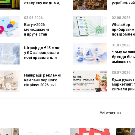
створену людьми,
український
та AI-технології?
ритейл: три
Кейс izi та агенції
«Сільпо» ув
SHOTS
до рейтингу
03.08.2026
02.08.2026
найкращих
Вступ-2026:
WhatsApp
супермарке
менеджмент
прибиратим
вдруге став
повідомлен
найпопулярнішою
брендів з
спеціальністю, а
основних ча
31.07.2026
Штраф до €15 млн:
кількість заяв —
зміниться д
Чому великі
у ЄС запрацювали
рекордна за 5
бізнесу
бренди біл
нові правила для
років
змінюють
чатботів і ШІ-
логотипи ко
контенту
роки
30.07.2026
Найкращі рекламні
Куди рухаєт
кампанії першого
маркетинг: 
півріччя 2026: які
сигнали рин
бренди задавали
підсумками D
тон індустрії
Marketing Da
GoIT
Усі статті >>