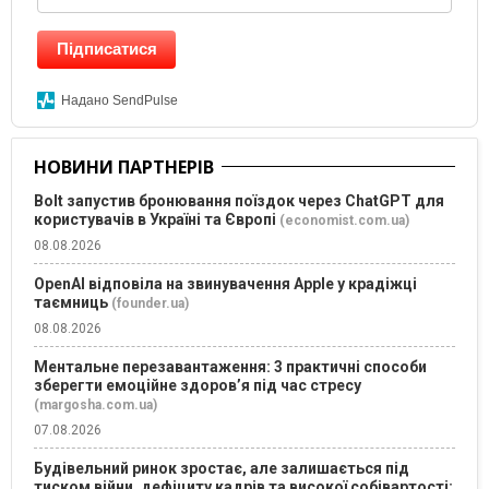
Підписатися
Надано SendPulse
НОВИНИ ПАРТНЕРІВ
Bolt запустив бронювання поїздок через ChatGPT для
користувачів в Україні та Європі
(economist.com.ua)
08.08.2026
OpenAI відповіла на звинувачення Apple у крадіжці
таємниць
(founder.ua)
08.08.2026
Ментальне перезавантаження: 3 практичні способи
зберегти емоційне здоров’я під час стресу
(margosha.com.ua)
07.08.2026
Будівельний ринок зростає, але залишається під
тиском війни, дефіциту кадрів та високої собівартості: