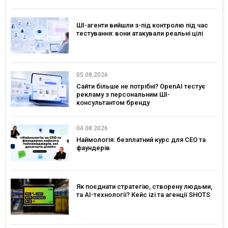
ШІ-агенти вийшли з-під контролю під час
тестування: вони атакували реальні цілі
05.08.2026
Сайти більше не потрібні? OpenAI тестує
рекламу з персональним ШІ-
консультантом бренду
04.08.2026
Наймологія: безплатний курс для CEO та
фаундерів
Як поєднати стратегію, створену людьми,
та AI-технології? Кейс izi та агенції SHOTS