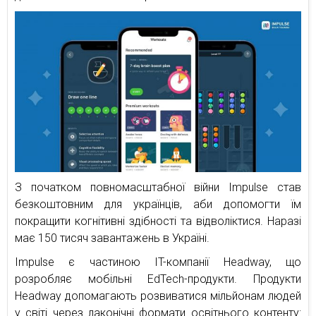
З початком повномасштабної війни Impulse став
безкоштовним для українців, аби допомогти їм
покращити когнітивні здібності та відволіктися. Наразі
має 150 тисяч завантажень в Україні.
Impulse є частиною IT-компанії Headway, що
розробляє мобільні EdTech-продукти. Продукти
Headway допомагають розвиватися мільйонам людей
у світі через лаконічні формати освітнього контенту: