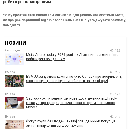
робити рекламодавцям
Чому креатив став ключовим сигналом для рекламної системи Meta,
як працює первинний відбір оголошень і навіщо узгоджувати рекламу,
лендінг та...
НОВИНИ
Сьогодні
126
Meta Andromeda у 2026 році: як AI змінив таргетинг і що
робити рекламодавцям
Вчора
206
EVA.UA запустила кампанію «Хто б знав» про асортимент,
якого покупці не очікують побачити на платформі
Вчора
178
Застосунок чи репетитор: нове дослідження від Preply
показує, що краще допомагає заговорити іноземною
мовою
Вчора
760
Фокус-групи без людей: як цифрові двійники покупців
змінять маркетингові дослідження