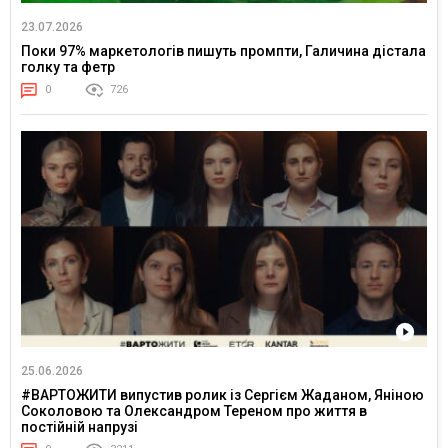
23.07.2026
Поки 97% маркетологів пишуть промпти, Галичина дістала
голку та фетр
0
726
25.06.2026
#ВАРТОЖИТИ випустив ролик із Сергієм Жаданом, Яніною
Соколовою та Олександром Тереном про життя в
постійній напрузі