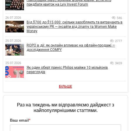
Найбільший інвестиційний форум країни: встигніть
придбати квиток на Lviv Invest Forum
26.07.2026
546
Від $700 до $15 000: скільки заробляють та витрачають в
українському PR — інсайти від znamy та Women Make
Money
25.07.2026
2777
ROPO в дії: як онлайн впливає на офлайн-продажі —
дослідження COMFY
25.07.2026
3459
Як один оберт приніс Philips майже 10 мільйонів
переглядів
БІЛЬШЕ
Раз на тиждень ми відправляємо дайджест з
найпопулярнішими статтями.
Ваш email
*