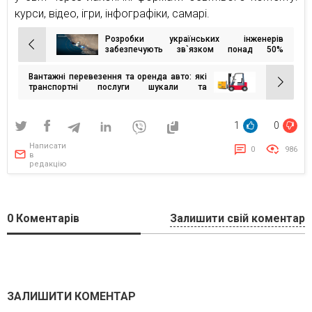
курси, відео, ігри, інфографіки, самарі.
Розробки українських інженерів
Навігація
забезпечують зв`язком понад 50%
абонентів планети
записів
Вантажні перевезення та оренда авто: які
транспортні послуги шукали та
пропонували українці наприкінці 2022 року
1
0
Написати
0
986
в
редакцію
0
Коментарів
Залишити свій коментар
ЗАЛИШИТИ КОМЕНТАР