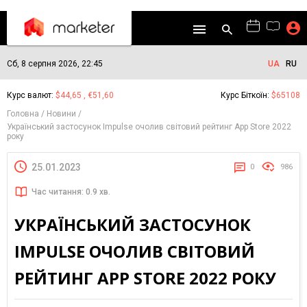
Сб, 8 серпня 2026, 22:45
UA
RU
Курс валют:
$44,65 , €51,60
Курс Біткоїн:
$65108
Головна
Новини
Український застосунок Impulse очолив світовий рейтинг App Store 2022
року
25.01.2023
0
986
Час читання: 0.9 хв.
УКРАЇНСЬКИЙ ЗАСТОСУНОК
IMPULSE ОЧОЛИВ СВІТОВИЙ
РЕЙТИНГ APP STORE 2022 РОКУ