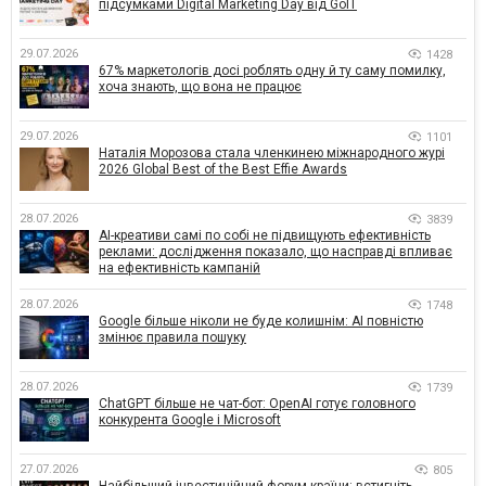
підсумками Digital Marketing Day від GoIT
29.07.2026
1428
67% маркетологів досі роблять одну й ту саму помилку,
хоча знають, що вона не працює
29.07.2026
1101
Наталія Морозова стала членкинею міжнародного журі
2026 Global Best of the Best Effie Awards
28.07.2026
3839
AI-креативи самі по собі не підвищують ефективність
реклами: дослідження показало, що насправді впливає
на ефективність кампаній
28.07.2026
1748
Google більше ніколи не буде колишнім: AI повністю
змінює правила пошуку
28.07.2026
1739
ChatGPT більше не чат-бот: OpenAI готує головного
конкурента Google і Microsoft
27.07.2026
805