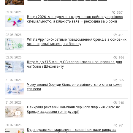
03.08.2026
3201
Вступ-2026: менеджмент вдруге став найпопулярнішою
спеціальністю, а кількість заяв — рекордна за 5 років
02.08.2026
451
WhatsApp прибиратиме повідомлення брендів з основних
чатів: що зміниться для бізнесу
02.08.2026
594
Штраф до €15 млн: у ЄС запрацювали нові правила для
чатботів і ШІ-контенту
31.07.2026
665
Чому великі бренди більше не змінюють логотипи кожні
три роки
31.07.2026
745
Найкращі рекламні кампанії першого півріччя 2026: які
бренди задавали тон індустрії
30.07.2026
961
Куди рухається маркетинг: головні сигнали ринку за