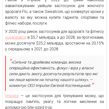
завантажуваних увійшли застосунок для жіночого
здоров’я Flo, а також Sweatcoin, що конвертує кроки у
валюту за яку можна купити гаджети, спортивні та
фітнес набори, послуги.
У 2020 році ринок застосунків для здоров’я та фітнесу
оцінювався
в $5,7 мільярда, а до 2028, за прогнозами,
може досягнути $25,2 мільярда, зростаючи на 20,15%
у середньому з 2021 до 2028.
«Сильна та драйвова команда, висока
операційна ефективність, фокус і віра у власні
сили дають змогу досягнути результатів про які
ми лише мріяли на початку нашого шляху», —
коментує СЕО Impulse Євгеній Костенецький.
Impulse
— це застосунок для тренування мозку, що
покращує пам’ять, увагу та логічне мислення за
допомогою bite-sized ігор.