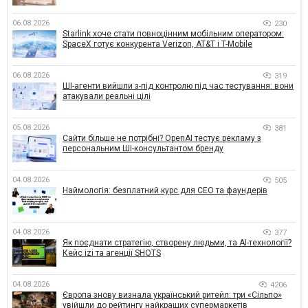
06.08.2026
230
Starlink хоче стати повноцінним мобільним оператором:
SpaceX готує конкурента Verizon, AT&T і T-Mobile
06.08.2026
319
ШІ-агенти вийшли з-під контролю під час тестування: вони
атакували реальні цілі
05.08.2026
381
Сайти більше не потрібні? OpenAI тестує рекламу з
персональним ШІ-консультантом бренду
04.08.2026
505
Наймологія: безплатний курс для CEO та фаундерів
04.08.2026
377
Як поєднати стратегію, створену людьми, та AI-технології?
Кейс izi та агенції SHOTS
04.08.2026
4206
Європа знову визнала український ритейл: три «Сільпо»
увійшли до рейтингу найкращих супермаркетів