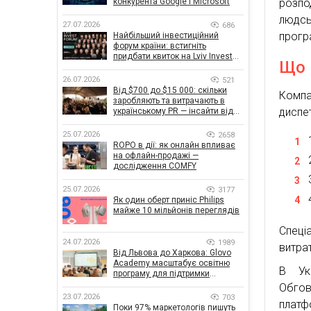
конкурента Google і Microsoft
розпо
людс
27.07.2026
686
прогр
Найбільший інвестиційний
форум країни: встигніть
придбати квиток на Lviv Invest
Що 
Forum
26.07.2026
521
Від $700 до $15 000: скільки
Компа
заробляють та витрачають в
диспе
українському PR — інсайти від
znamy та Women Make Money
25.07.2026
2658
ROPO в дії: як онлайн впливає
на офлайн-продажі —
дослідження COMFY
25.07.2026
3177
Як один оберт приніс Philips
майже 10 мільйонів переглядів
Спеці
24.07.2026
1989
витрат
Від Львова до Харкова: Glovo
Academy масштабує освітню
В Ук
програму для підтримки
українського бізнесу
Обгов
23.07.2026
703
платф
Поки 97% маркетологів пишуть