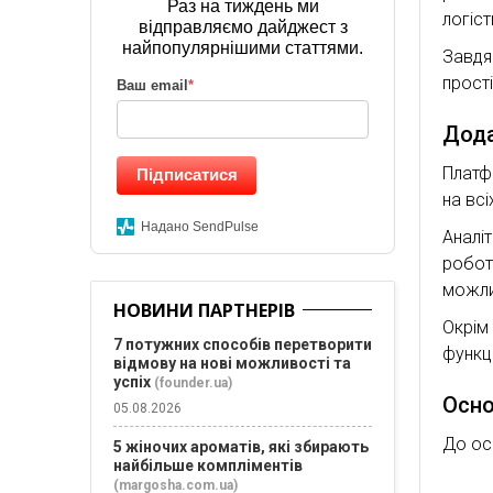
Раз на тиждень ми
логіст
відправляємо дайджест з
найпопулярнішими статтями.
Завдя
прост
Ваш email
*
Дода
Платф
Підписатися
на вс
Надано SendPulse
Аналі
робот
можли
НОВИНИ ПАРТНЕРІВ
Окрім
7 потужних способів перетворити
функці
відмову на нові можливості та
успіх
(founder.ua)
Осно
05.08.2026
До ос
5 жіночих ароматів, які збирають
найбільше компліментів
(margosha.com.ua)