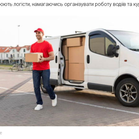
юють логісти, намагаючись організувати роботу водіїв та кур
le