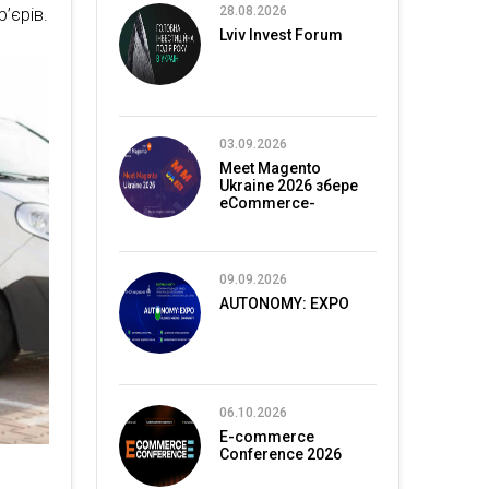
28.08.2026
’єрів.
Lviv Invest Forum
03.09.2026
Meet Magento
Ukraine 2026 збере
eCommerce-
спільноту в Києві
09.09.2026
AUTONOMY: EXPO
06.10.2026
E-commerce
Conference 2026