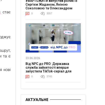
#ВАРТОЖИТИ випустив ролик із
Сергієм Жаданом, Яніною
Соколовою та Олександром
і
стає
Тереном про життя в постійній
0
3057
напрузі
воджує
ршрут,
и та є
23.06.2026
.
Від NPC до PRO: Державна
служба зайнятості вперше
я нові
запустила TikTok-серіал для
молоді
0
3745
АКТУАЛЬНЕ