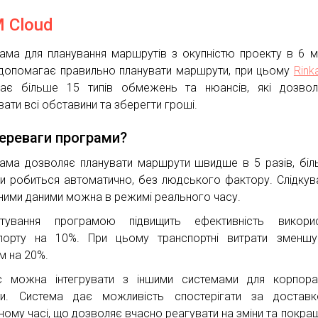
 Cloud
ама для планування маршрутів з окупністю проекту в 6 мі
допомагає правильно планувати маршрути, при цьому
Rink
ає більше 15 типів обмежень та нюансів, які дозво
вати всі обставини та зберегти гроші.
переваги програми?
ама дозволяє планувати маршрути швидше в 5 разів, біл
и робиться автоматично, без людського фактору. Слідкув
ними даними можна в режимі реального часу.
стування програмою підвищить ефективність викорис
порту на 10%. При цьому транспортні витрати зменшу
м на 20%.
с можна інтегрувати з іншими системами для корпора
ти. Система дає можливість спостерігати за достав
ному часі, що дозволяє вчасно реагувати на зміни та покра