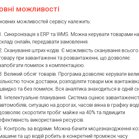
овні можливості
новних можливостей сервісу належить:
Синхронізація з ERP та WMS. Можна керувати товарами н
складі онлайн, передавати замовлення.
Сканування штрих-кодів. Є можливість сканування всього
товару при завантаженні та розвантаженні, що дозволяє
запобігати помилок з комплектацією.
Великий обсяг товарів. Програма дозволяє керувати вел
кількістю точок доставки, розподіляти товари між вантажів
швидко та без помилок. Вся аналітика знаходиться в одній си
Інтелектуальне планування. Система оцінює завантаженіс
автомобілів, ситуацію на дорогах, часові вікна в графіку воді
дозволяє скоротити пробіг майже на 40% та підвищити
ефективність використання ресурсів.
Контроль за водіями. Можна бачити місцезнаходження ко
машини та що водій робить в конкретний проміжок часу.