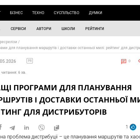
Г
БІЗНЕС
ТЕХНО
СУСПІЛЬСТВО
ДУМКИ
А
СЕРВІСИ
АВТОРИ
ШКОЛИ
РЕЙТИНГИ
ресрелізи
рами для планування маршрутів і доставки останньої милі: рейтинг для дистр
.05.2026
PR
0
 читання: 6 хв.
АЩІ ПРОГРАМИ ДЛЯ ПЛАНУВАННЯ
ШРУТІВ І ДОСТАВКИ ОСТАННЬОЇ МИ
ЙТИНГ ДЛЯ ДИСТРИБУТОРІВ
1
на проблема дистрибуції – це планування маршрутів та хаос