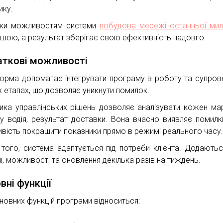
ику.
ки можливостям системи
побудова мережі останньої мил
ішою, а результат зберігає свою ефективність надовго.
ткові можливості
орма допомагає інтегрувати програму в роботу та супро
іх етапах, що дозволяє уникнути помилок.
тика управлінських рішень дозволяє аналізувати кожен ма
у водія, результат доставки. Вона вчасно виявляє помилк
вість покращити показники прямо в режимі реального часу
 того, система адаптується під потреби клієнта. Додаютьс
ї, можливості та оновлення декілька разів на тиждень.
вні функції
новних функцій програми відноситься: