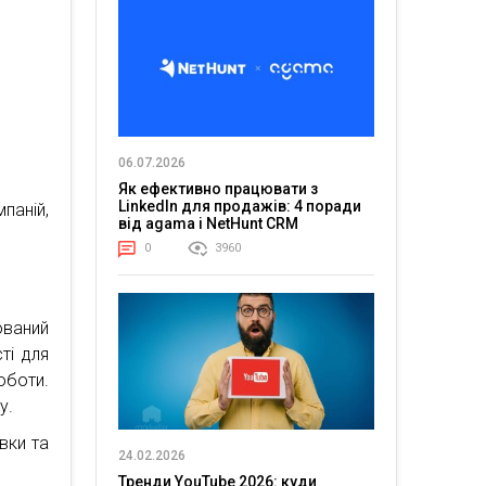
06.07.2026
Як ефективно працювати з
LinkedIn для продажів: 4 поради
паній,
від agama і NetHunt CRM
0
3960
ований
ті для
боти.
у.
вки та
24.02.2026
Тренди YouTube 2026: куди