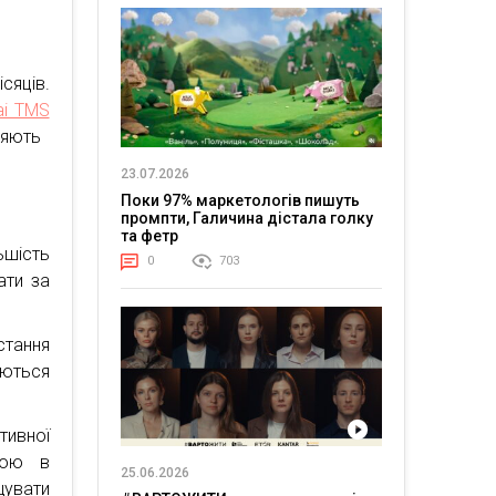
сяців.
ai TMS
ляють
23.07.2026
Поки 97% маркетологів пишуть
промпти, Галичина дістала голку
та фетр
ьшість
0
703
ати за
тання
ються
тивної
кою в
25.06.2026
щувати