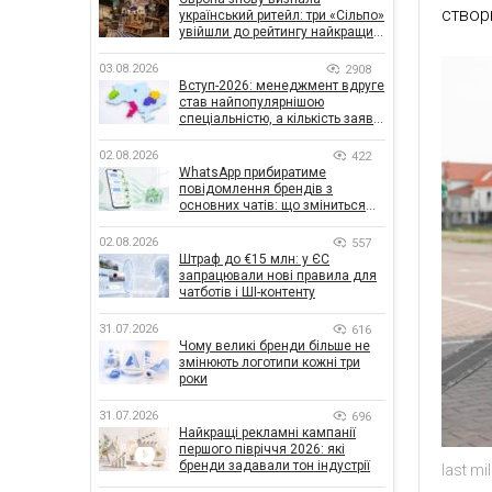
створ
український ритейл: три «Сільпо»
увійшли до рейтингу найкращих
супермаркетів
03.08.2026
2908
Вступ-2026: менеджмент вдруге
став найпопулярнішою
спеціальністю, а кількість заяв
— рекордна за 5 років
02.08.2026
422
WhatsApp прибиратиме
повідомлення брендів з
основних чатів: що зміниться
для бізнесу
02.08.2026
557
Штраф до €15 млн: у ЄС
запрацювали нові правила для
чатботів і ШІ-контенту
31.07.2026
616
Чому великі бренди більше не
змінюють логотипи кожні три
роки
31.07.2026
696
Найкращі рекламні кампанії
першого півріччя 2026: які
бренди задавали тон індустрії
last mi