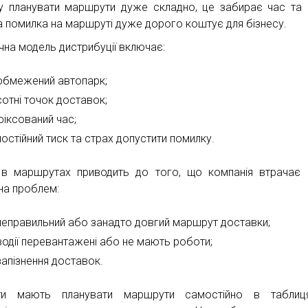
у планувати маршрути дуже складно, це забирає час та 
 помилка на маршруті дуже дорого коштує для бізнесу.
чна модель дистрибуції включає:
обмежений автопарк;
сотні точок доставок;
фіксований час;
постійний тиск та страх допустити помилку.
в маршрутах приводить до того, що компанія втрачає 
на проблем:
неправильний або занадто довгий маршрут доставки;
водії перевантажені або не мають роботи;
запізнення доставок.
сти мають планувати маршрути самостійно в таблиц