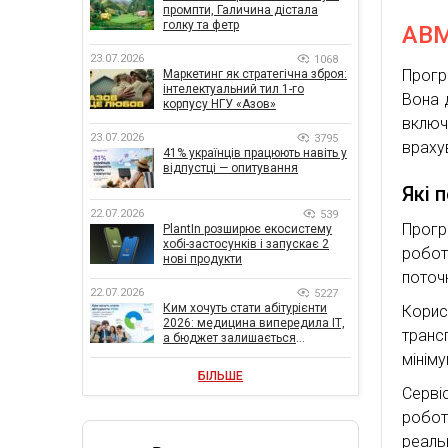
промпти, Галичина дістала
голку та фетр
ABM
23.07.2026
1068
Прогр
Маркетинг як стратегічна зброя:
інтелектуальний тил 1-го
Вона 
корпусу НГУ «Азов»
включ
23.07.2026
3795
враху
41% українців працюють навіть у
відпустці — опитування
Які 
22.07.2026
539
Прогр
PlantIn розширює екосистему
хобі-застосунків і запускає 2
робот
нові продукти
поточ
22.07.2026
5227
Ким хочуть стати абітурієнти
Кори
2026: медицина випередила ІТ,
транс
а бюджет залишається
головною метою
мініму
БІЛЬШЕ
Серві
робо
реаль