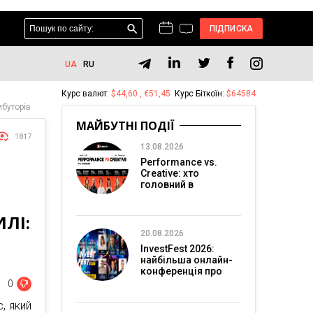
ПІДПИСКА
UA
RU
Курс валют:
$44,60 , €51,45
Курс Біткоїн:
$64584
ибуторів
МАЙБУТНІ ПОДІЇ
1817
13.08.2026
Performance vs.
Creative: хто
головний в
перформанс-
маркетингу?
ЛІ:
20.08.2026
InvestFest 2026:
найбільша онлайн-
конференція про
інвестиції
0
, який