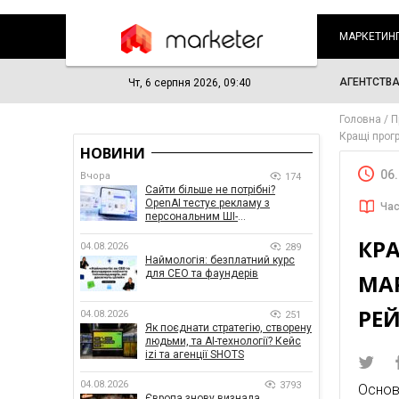
МАРКЕТИН
АГЕНТСТВ
Чт, 6 серпня 2026, 09:40
Головна
П
Кращі прог
НОВИНИ
06
Вчора
174
Сайти більше не потрібні?
OpenAI тестує рекламу з
Час
персональним ШІ-
консультантом бренду
КР
04.08.2026
289
Наймологія: безплатний курс
для CEO та фаундерів
МАР
РЕ
04.08.2026
251
Як поєднати стратегію, створену
людьми, та AI-технології? Кейс
izi та агенції SHOTS
04.08.2026
3793
Основ
Європа знову визнала