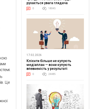
рухається увага глядача
0
18045
а
17.02.2026
икою
Клієнти більше не купують
ками
медіаплан — вони купують
впевненість у результаті
стемі.
0
24485
ть
їв. Це
жної