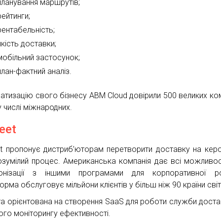
планування маршрутів;
рейтинги;
рентабельність;
якість доставки;
мобільний застосунок;
план-фактний аналіз.
атизацію свого бізнесу ABM Cloud довірили 500 великих ком
у числі міжнародних.
eet
et пропонує дистриб’юторам перетворити доставку на кер
озумілий процес. Американська компанія дає всі можливос
онізації з іншими програмами для корпоративної ро
рма обслуговує мільйони клієнтів у більш ніж 90 країни світ
а орієнтована на створення SaaS для роботи служби доста
ого моніторингу ефективності.