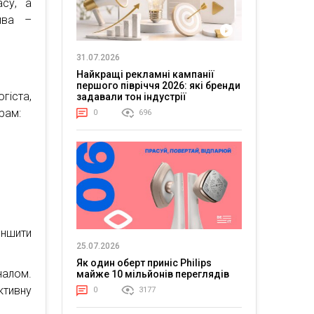
асу, а
ива –
31.07.2026
Найкращі рекламні кампанії
першого півріччя 2026: які бренди
іста,
задавали тон індустрії
рам:
0
696
еншити
25.07.2026
Як один оберт приніс Philips
алом.
майже 10 мільйонів переглядів
ктивну
0
3177