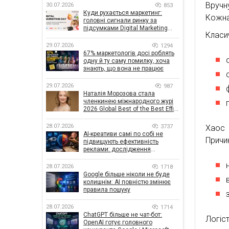
Вручн
30.07.2026
853
Куди рухається маркетинг:
Кожна
головні сигнали ринку за
підсумками Digital Marketing
Класи
Day від GoIT
29.07.2026
1294
67% маркетологів досі роблять
одну й ту саму помилку, хоча
знають, що вона не працює
29.07.2026
987
Наталія Морозова стала
членкинею міжнародного журі
2026 Global Best of the Best Effie
Awards
28.07.2026
3737
Хаос 
AI-креативи самі по собі не
Причи
підвищують ефективність
реклами: дослідження
показало, що насправді
впливає на ефективність
28.07.2026
1718
кампаній
Google більше ніколи не буде
колишнім: AI повністю змінює
правила пошуку
28.07.2026
1714
ChatGPT більше не чат-бот:
Логі
OpenAI готує головного