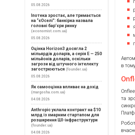
05.08.2026
Іпотека зростає, але тримається
на “єОселі”: банкірка назвала
головні бар’єри ринку
(economist.com.ua)
05.08.2026
Оцінка Horizon3 досягла 2
мільярдів доларів, а серія E — 250
Автом
мільйонів доларів, оскільки
загрози від штучного інтелекту
в том
загострюються
(founder.ua)
05.08.2026
Onfl
Як самооцінка впливає на дохід
Onfle
(margosha.com.ua)
та зр
04.08.2026
синхр
Anthropic уклала контракт на $10
Платфо
млрд із хмарним стартапом для
розширення ШІ-інфраструктури
Робот
(founder.ua)
вчасн
04.08.2026