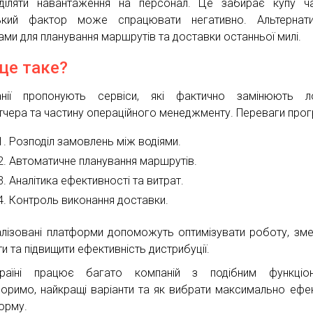
діляти навантаження на персонал. Це забирає купу ч
ький фактор може спрацювати негативно. Альтернат
ами для планування маршрутів та доставки останньої милі.
це таке?
нії пропонують сервіси, які фактично замінюють лог
тчера та частину операційного менеджменту. Переваги прог
Розподіл замовлень між водіями.
Автоматичне планування маршрутів.
Аналітика ефективності та витрат.
Контроль виконання доставки.
алізовані платформи допоможуть оптимізувати роботу, зм
и та підвищити ефективність дистрибуції.
раїні працює багато компаній з подібним функціон
оримо, найкращі варіанти та як вибрати максимально ефе
орму.