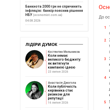
Осн
Банкнота 2000 грн не спричинить
інфляцію: банкір пояснив рішення
НБУ
(economist.com.ua)
До ос
04.08.2026
ЛІДЕРИ ДУМОК
Костянтин Мельников
Коли немає
великого бюджету:
як витягнути
кампанію ідеєю
23 липня 2026
Анастасія Джогола
Коли публічність
керівника стає
ризиком для
репутації
16 липня 2026