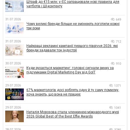
Штраф до €15 млн: у ЄС запрацювали нові правила для
чатботів і ШІ-контенту
31.07.2026
649
Чому великі бренди більше не змінюють логотипи кожні
три роки
31.07.2026
712
Найкращі рекламні кампанії першого півріччя 2026: які
бренди задавали тон індустрії
30.07.2026
910
Куди рухається маркетинг: головні сигнали ринку за
підсумками Digital Marketing Day від GoIT
29.07.2026
1371
67% маркетологів досі роблять одну й ту саму помилку,
хоча знають, що вона не працює
29.07.2026
1041
Наталія Морозова стала членкинею міжнародного журі
2026 Global Best of the Best Effie Awards
28.07.2026
3785