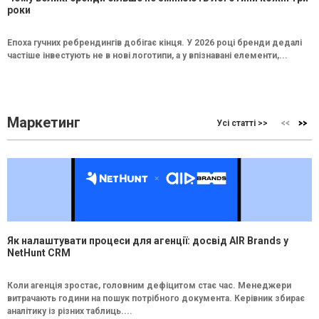
роки
Епоха гучних ребрендингів добігає кінця. У 2026 році бренди дедалі
частіше інвестують не в нові логотипи, а у впізнавані елементи,...
Маркетинг
Усі статті >>
Як налаштувати процеси для агенції: досвід AIR Brands у
NetHunt CRM
Коли агенція зростає, головним дефіцитом стає час. Менеджери
витрачають години на пошук потрібного документа. Керівник збирає
аналітику із різних таблиць....