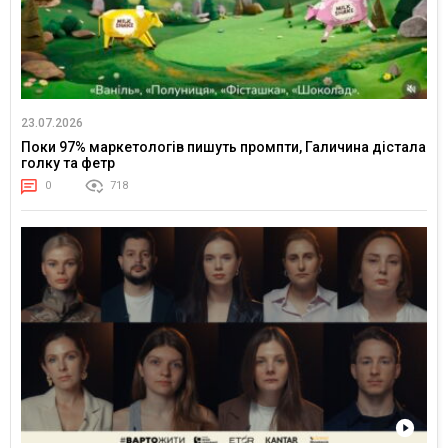
23.07.2026
Поки 97% маркетологів пишуть промпти, Галичина дістала
голку та фетр
0
718