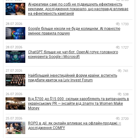
AI-креативи самі по собі не підвищують ефективність
реклами: дослідження показало, що насправді впливає
на ефективність кампаній
28.07.2026
1733
Google більше ніколи не буде колишнім: AI повністю
змінює правила пошуку
28.07.2026
1727
ChatGPT більше не чат-бот: OpenAI готує головного
конкурента Google і Microsoft
27.07.2026
741
Найбільший інвестиційний форум країни: встигніть
придбати квиток на Lviv Invest Forum
26.07.2026
538
Від $700 до $15 000: скільки заробляють та витрачають в
українському PR — інсайти від znamy та Women Make
Money
25.07.2026
2720
ROPO в дії: як онлайн впливає на офлайн-продажі —
дослідження COMFY