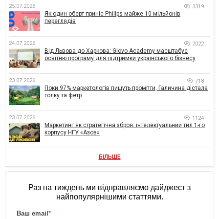
25.07.2026
3319
Як один оберт приніс Philips майже 10 мільйонів
переглядів
24.07.2026
2022
Від Львова до Харкова: Glovo Academy масштабує
освітню програму для підтримки українського бізнесу
23.07.2026
718
Поки 97% маркетологів пишуть промпти, Галичина дістала
голку та фетр
23.07.2026
1124
Маркетинг як стратегічна зброя: інтелектуальний тил 1-го
корпусу НГУ «Азов»
БІЛЬШЕ
Раз на тиждень ми відправляємо дайджест з
найпопулярнішими статтями.
Ваш email
*