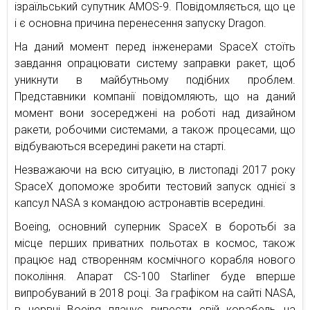
ізраїльський супутник AMOS-9. Повідомляється, що це
і є основна причина перенесення запуску Dragon.
На даний момент перед інженерами SpaceX стоїть
завдання опрацювати систему заправки ракет, щоб
уникнути в майбутньому подібних проблем.
Представники компанії повідомляють, що на даний
момент вони зосереджені на роботі над дизайном
ракети, робочими системами, а також процесами, що
відбуваються всередині ракети на старті.
Незважаючи на всю ситуацію, в листопаді 2017 року
SpaceX допоможе зробити тестовий запуск однієї з
капсул NASA з командою астронавтів всередині.
Boeing, основний суперник SpaceX в боротьбі за
місце перших приватних польотах в космос, також
працює над створенням космічного корабля нового
покоління. Апарат CS-100 Starliner буде вперше
випробуваний в 2018 році. За графіком на сайті NASA,
в червні Boeing планує вивести свій корабель на