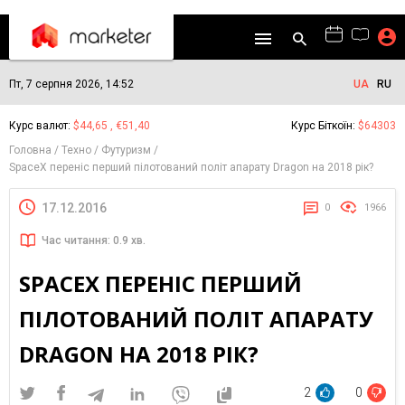
Пт, 7 серпня 2026, 14:52
UA
RU
Курс валют:
$44,65 , €51,40
Курс Біткоїн:
$64303
Головна
Техно
Футуризм
SpaceX переніс перший пілотований політ апарату Dragon на 2018 рік?
17.12.2016
0
1966
Час читання: 0.9 хв.
SPACEX ПЕРЕНІС ПЕРШИЙ
ПІЛОТОВАНИЙ ПОЛІТ АПАРАТУ
DRAGON НА 2018 РІК?
2
0