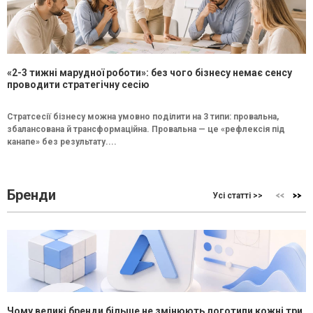
«2-3 тижні марудної роботи»: без чого бізнесу немає сенсу
проводити стратегічну сесію
Стратсесії бізнесу можна умовно поділити на 3 типи: провальна,
збалансована й трансформаційна. Провальна — це «рефлексія під
канапе» без результату....
Бренди
Усі статті >>
Чому великі бренди більше не змінюють логотипи кожні три