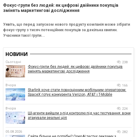
Фокус-групи без людей: як цифрові двійники покупців
змінять маркетингові дослідження
Уявіть, що перед запуском нового продукту компанія може зібрати
фокус-групу з тисяч потенційних покупців за декілька хвилин.
Учасники такої групи...
НОВИНИ
Сьогодні
238
Фокус-групи без людей: як цифрові двійники покупців
змінять маркетингові дослідження
Вчора
166
Starlink хоче стати повноцінним мобільним оператором:
SpaceX готує конкурента Verizon, AT&T і T-Mobile
Вчора
224
ШІ-агенти вийшли з-під контролю під час тестування: вони
атакували реальні цілі
05.08.2026
282
Сайти більше не потрібні? OpenAI тестує рекламу з