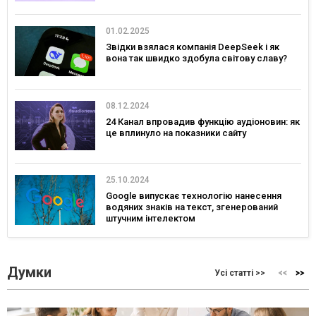
01.02.2025
Звідки взялася компанія DeepSeek і як
вона так швидко здобула світову славу?
08.12.2024
24 Канал впровадив функцію аудіоновин: як
це вплинуло на показники сайту
25.10.2024
Google випускає технологію нанесення
водяних знаків на текст, згенерований
штучним інтелектом
Думки
Усі статті >>