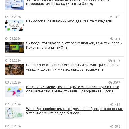
персональним ШІ-консультантом бренду
04.08.2026
391
Наймологія: безплатний курс для CEO та фаундерів
04.08.2026
324
Як поєднати стратегію, створену людьми, та AI-технології?
Кейс izi та агенції SHOTS
04.08.2026
4148
Європа знову визнала український ритейл: три «Сільпо»
увійшли до рейтингу найкращих супермаркетів
03.08.2026
3087
Вступ-2026: менеджмент вдруге став найпопулярнішою
спеціальністю, а кількість заяв — рекордна за 5 років
02.08.2026
439
WhatsApp прибиратиме повідомлення брендів з основних
чатів: що зміниться для бізнесу
02.08.2026
576