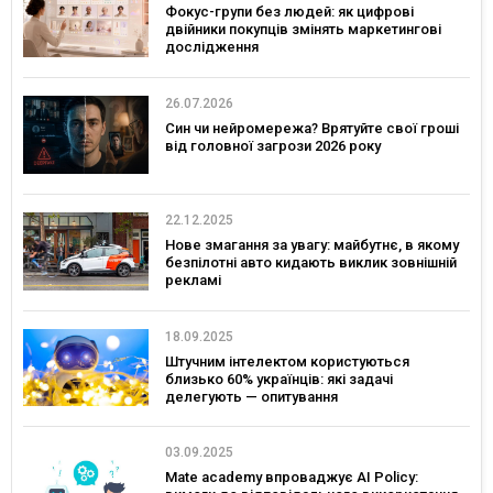
Фокус-групи без людей: як цифрові
двійники покупців змінять маркетингові
дослідження
26.07.2026
Син чи нейромережа? Врятуйте свої гроші
від головної загрози 2026 року
22.12.2025
Нове змагання за увагу: майбутнє, в якому
безпілотні авто кидають виклик зовнішній
рекламі
18.09.2025
Штучним інтелектом користуються
близько 60% українців: які задачі
делегують — опитування
03.09.2025
Mate academy впроваджує AI Policy: