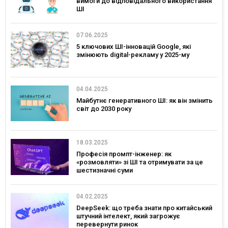
вимоги до відповідального використання
ШІ
07.06.2025
5 ключових ШІ-інновацій Google, які
змінюють digital-рекламу у 2025-му
04.04.2025
Майбутнє генеративного ШІ: як він змінить
світ до 2030 року
18.03.2025
Професія промпт-інженер: як
«розмовляти» зі ШІ та отримувати за це
шестизначні суми
04.02.2025
DeepSeek: що треба знати про китайський
штучний інтелект, який загрожує
перевернути ринок