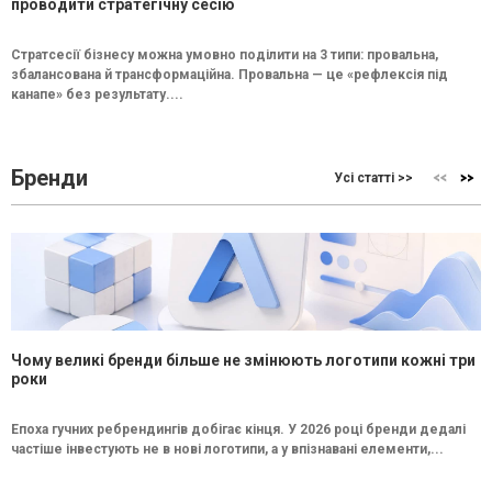
проводити стратегічну сесію
Стратсесії бізнесу можна умовно поділити на 3 типи: провальна,
збалансована й трансформаційна. Провальна — це «рефлексія під
канапе» без результату....
Бренди
Усі статті >>
Чому великі бренди більше не змінюють логотипи кожні три
роки
Епоха гучних ребрендингів добігає кінця. У 2026 році бренди дедалі
частіше інвестують не в нові логотипи, а у впізнавані елементи,...