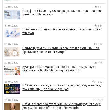
02.08.2026
581
Штраф до €15 млн: у ЄС запрацювали нові правила для
чатботів і ШІ-контенту
31.07.2026
654
Чому великі бренди більше не змінюють логотипи кожні
три роки
31.07.2026
722
Найкращі рекламні кампанії першого півріччя 2026: які
бренди задавали тон індустрії
30.07.2026
925
Куди рухається маркетинг: головні сигнали ринку за
підсумками Digital Marketing Day від GoIT
29.07.2026
1390
67% маркетологів досі роблять одну й ту саму помилку,
хоча знають, що вона не працює
29.07.2026
1053
Наталія Морозова стала членкинею міжнародного журі
2026 Global Best of the Best Effie Awards