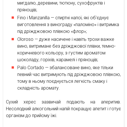
мигдалю, деревини, тютюну, сухофруктів і
прянощів;
Fino і Manzanilla — спиртні напої, які об’єднує
виготовлення з винограду «паломіно» і витримка
під дріжджовою плівкою «флор»;
Oloroso — дуже насичене і навіть трохи важке
вино, витримане без дріжджової плівки, темно-
коричневого кольору, з густим ароматом
шоколаду, горіхів, карамелі і прянощів;
Palo Cortado — збалансоване вино, яке тільки
певний час витримують під дріжджовою плівкою,
тому в ньому поєднується легкість смаку і
складність аромату.
Сухий херес зазвичай подають на аперитив.
Несолодкий алкогольний напій покращує апетит і готує
організм до прийому їжі.