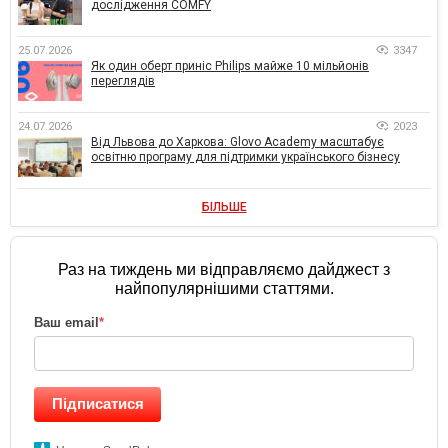
дослідження COMFY
25.07.2026
3347
Як один оберт приніс Philips майже 10 мільйонів
переглядів
24.07.2026
2023
Від Львова до Харкова: Glovo Academy масштабує
освітню програму для підтримки українського бізнесу
БІЛЬШЕ
Раз на тиждень ми відправляємо дайджест з
найпопулярнішими статтями.
Ваш email
*
Підписатися