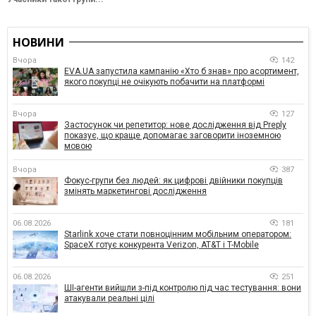
НОВИНИ
Вчора
142
EVA.UA запустила кампанію «Хто б знав» про асортимент,
якого покупці не очікують побачити на платформі
Вчора
127
Застосунок чи репетитор: нове дослідження від Preply
показує, що краще допомагає заговорити іноземною
мовою
Вчора
387
Фокус-групи без людей: як цифрові двійники покупців
змінять маркетингові дослідження
06.08.2026
181
Starlink хоче стати повноцінним мобільним оператором:
SpaceX готує конкурента Verizon, AT&T і T-Mobile
06.08.2026
251
ШІ-агенти вийшли з-під контролю під час тестування: вони
атакували реальні цілі