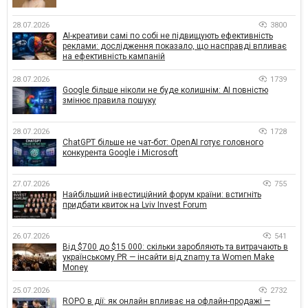
28.07.2026
3800
AI-креативи самі по собі не підвищують ефективність
реклами: дослідження показало, що насправді впливає
на ефективність кампаній
28.07.2026
1739
Google більше ніколи не буде колишнім: AI повністю
змінює правила пошуку
28.07.2026
1728
ChatGPT більше не чат-бот: OpenAI готує головного
конкурента Google і Microsoft
27.07.2026
755
Найбільший інвестиційний форум країни: встигніть
придбати квиток на Lviv Invest Forum
26.07.2026
541
Від $700 до $15 000: скільки заробляють та витрачають в
українському PR — інсайти від znamy та Women Make
Money
25.07.2026
2732
ROPO в дії: як онлайн впливає на офлайн-продажі —