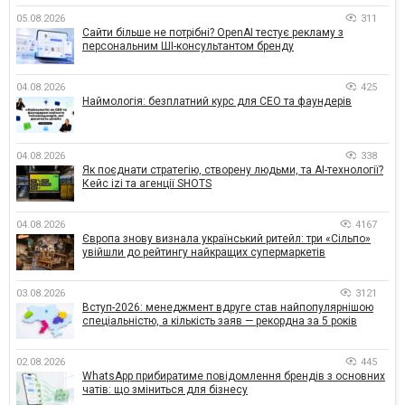
05.08.2026
311
Сайти більше не потрібні? OpenAI тестує рекламу з
персональним ШІ-консультантом бренду
04.08.2026
425
Наймологія: безплатний курс для CEO та фаундерів
04.08.2026
338
Як поєднати стратегію, створену людьми, та AI-технології?
Кейс izi та агенції SHOTS
04.08.2026
4167
Європа знову визнала український ритейл: три «Сільпо»
увійшли до рейтингу найкращих супермаркетів
03.08.2026
3121
Вступ-2026: менеджмент вдруге став найпопулярнішою
спеціальністю, а кількість заяв — рекордна за 5 років
02.08.2026
445
WhatsApp прибиратиме повідомлення брендів з основних
чатів: що зміниться для бізнесу