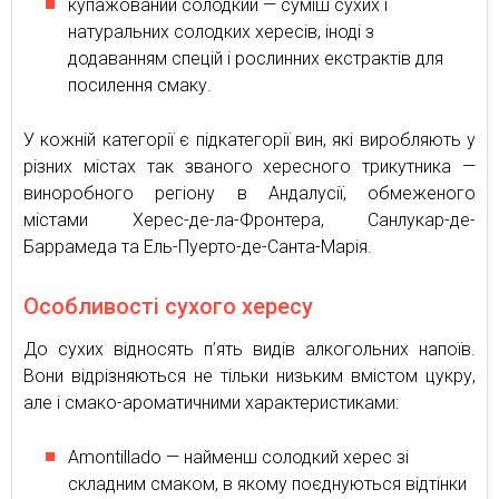
купажований солодкий — суміш сухих і
натуральних солодких хересів, іноді з
додаванням спецій і рослинних екстрактів для
посилення смаку.
У кожній категорії є підкатегорії вин, які виробляють у
різних містах так званого хересного трикутника —
виноробного регіону в Андалусії, обмеженого
містами Херес-де-ла-Фронтера, Санлукар-де-
Баррамеда та Ель-Пуерто-де-Санта-Марія.
Особливості сухого хересу
До сухих відносять п’ять видів алкогольних напоїв.
Вони відрізняються не тільки низьким вмістом цукру,
але і смако-ароматичними характеристиками:
Amontillado — найменш солодкий херес зі
складним смаком, в якому поєднуються відтінки