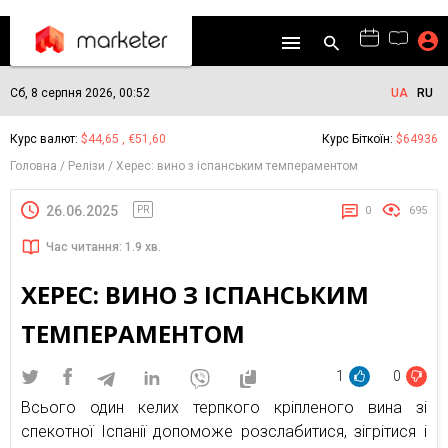
Сб, 8 серпня 2026, 00:52
UA
RU
Курс валют:
$44,65 , €51,60
Курс Біткоїн:
$64936
Головна
Релізи
Херес: вино з іспанським темпераментом
26.06.2025
PR
0
695
Час читання: 1.9 хв.
ХЕРЕС: ВИНО З ІСПАНСЬКИМ
ТЕМПЕРАМЕНТОМ
1
0
Всього один келих терпкого кріпленого вина зі
спекотної Іспанії допоможе розслабитися, зігрітися і