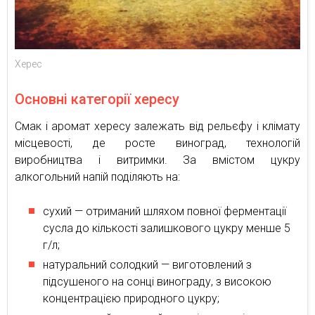
Херес
Основні категорії хересу
Смак і аромат хересу залежать від рельєфу і клімату
місцевості, де росте виноград, технологій
виробництва і витримки. За вмістом цукру
алкогольний напій поділяють на:
сухий — отриманий шляхом повної ферментації
сусла до кількості залишкового цукру менше 5
г/л;
натуральний солодкий — виготовлений з
підсушеного на сонці винограду, з високою
концентрацією природного цукру;