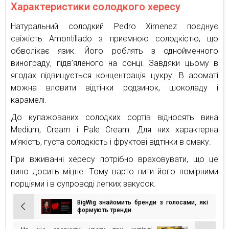
Характеристики солодкого хересу
Натуральний солодкий Pedro Ximenez поєднує
свіжість Amontillado з приємною солодкістю, що
обволікає язик. Його роблять з однойменного
винограду, підв’яленого на сонці. Завдяки цьому в
ягодах підвищується концентрація цукру. В ароматі
можна вловити відтінки родзинок, шоколаду і
карамелі.
До купажованих солодких сортів відносять вина
Medium, Cream і Pale Cream. Для них характерна
м’якість, густа солодкість і фруктові відтінки в смаку.
При вживанні хересу потрібно враховувати, що це
вино досить міцне. Тому варто пити його помірними
порціями і в супроводі легких закусок.
BigWig знайомить бренди з голосами, які
Навігація
формують тренди
записів