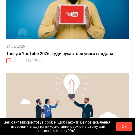
24.02.2026
Тренди YouTube 2026: куди рухається увага глядача
0
18188
Цей сайт використовує cookie. Щоб закрити це повідомлення
і підтвердити згоду на
використання cookie
на цьому сайті,
ОК
натисніть кнопку "Ок".