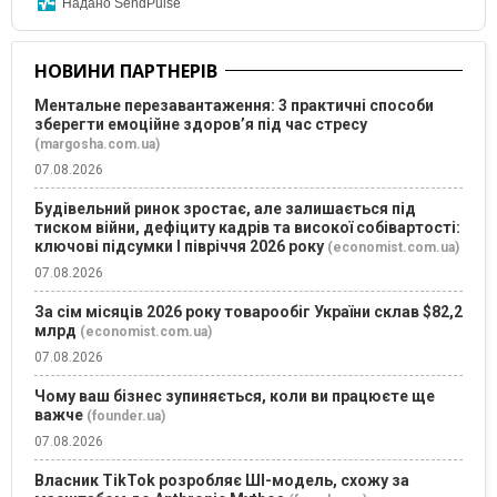
Надано SendPulse
НОВИНИ ПАРТНЕРІВ
Ментальне перезавантаження: 3 практичні способи
зберегти емоційне здоров’я під час стресу
(margosha.com.ua)
07.08.2026
Будівельний ринок зростає, але залишається під
тиском війни, дефіциту кадрів та високої собівартості:
ключові підсумки І півріччя 2026 року
(economist.com.ua)
07.08.2026
За сім місяців 2026 року товарообіг України склав $82,2
млрд
(economist.com.ua)
07.08.2026
Чому ваш бізнес зупиняється, коли ви працюєте ще
важче
(founder.ua)
07.08.2026
Власник TikTok розробляє ШІ-модель, схожу за