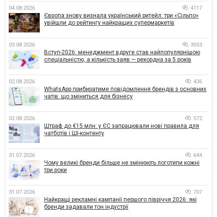
04.08.2026
4117
Європа знову визнала український ритейл: три «Сільпо»
увійшли до рейтингу найкращих супермаркетів
03.08.2026
3053
Вступ-2026: менеджмент вдруге став найпопулярнішою
спеціальністю, а кількість заяв — рекордна за 5 років
02.08.2026
436
WhatsApp прибиратиме повідомлення брендів з основних
чатів: що зміниться для бізнесу
02.08.2026
572
Штраф до €15 млн: у ЄС запрацювали нові правила для
чатботів і ШІ-контенту
31.07.2026
644
Чому великі бренди більше не змінюють логотипи кожні
три роки
31.07.2026
707
Найкращі рекламні кампанії першого півріччя 2026: які
бренди задавали тон індустрії