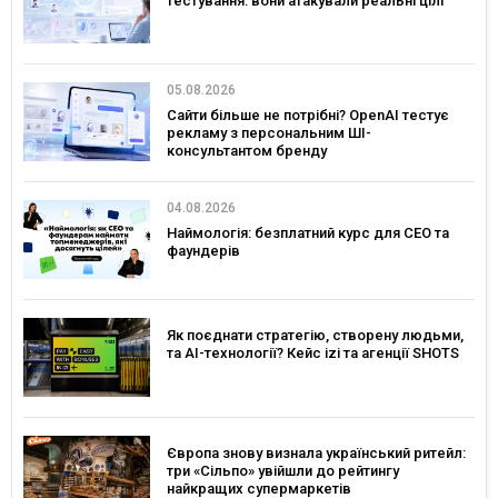
тестування: вони атакували реальні цілі
05.08.2026
Сайти більше не потрібні? OpenAI тестує
рекламу з персональним ШІ-
консультантом бренду
04.08.2026
Наймологія: безплатний курс для CEO та
фаундерів
Як поєднати стратегію, створену людьми,
та AI-технології? Кейс izi та агенції SHOTS
Європа знову визнала український ритейл:
три «Сільпо» увійшли до рейтингу
найкращих супермаркетів