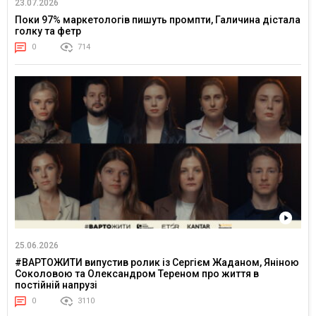
23.07.2026
Поки 97% маркетологів пишуть промпти, Галичина дістала
голку та фетр
0
714
25.06.2026
#ВАРТОЖИТИ випустив ролик із Сергієм Жаданом, Яніною
Соколовою та Олександром Тереном про життя в
постійній напрузі
0
3110