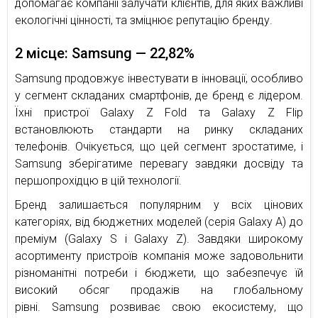
допомагає компанії залучати клієнтів, для яких важливі
екологічні цінності, та зміцнює репутацію бренду.
2 місце: Samsung — 22,82%
Samsung продовжує інвестувати в інновації, особливо
у сегмент складаних смартфонів, де бренд є лідером.
Їхні пристрої Galaxy Z Fold та Galaxy Z Flip
встановлюють стандарти на ринку складаних
телефонів. Очікується, що цей сегмент зростатиме, і
Samsung зберігатиме перевагу завдяки досвіду та
першопрохідцю в цій технології.
Бренд залишається популярним у всіх цінових
категоріях, від бюджетних моделей (серія Galaxy A) до
преміум (Galaxy S і Galaxy Z). Завдяки широкому
асортименту пристроїв компанія може задовольнити
різноманітні потреби і бюджети, що забезпечує їй
високий обсяг продажів на глобальному
рівні. Samsung розвиває свою екосистему, що