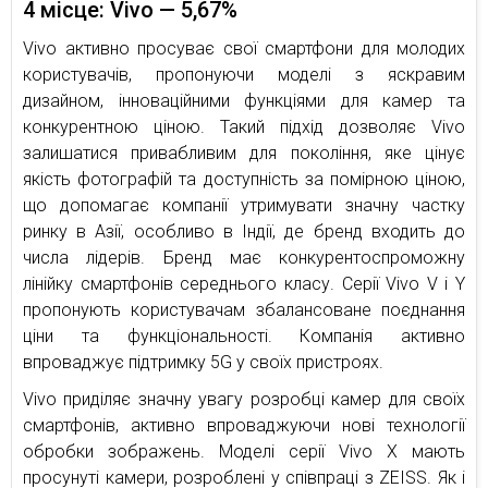
4 місце: Vivo — 5,67%
Vivo активно просуває свої смартфони для молодих
користувачів, пропонуючи моделі з яскравим
дизайном, інноваційними функціями для камер та
конкурентною ціною. Такий підхід дозволяє Vivo
залишатися привабливим для покоління, яке цінує
якість фотографій та доступність за помірною ціною,
що допомагає компанії утримувати значну частку
ринку в Азії, особливо в Індії, де бренд входить до
числа лідерів. Бренд має конкурентоспроможну
лінійку смартфонів середнього класу. Серії Vivo V і Y
пропонують користувачам збалансоване поєднання
ціни та функціональності. Компанія активно
впроваджує підтримку 5G у своїх пристроях.
Vivo приділяє значну увагу розробці камер для своїх
смартфонів, активно впроваджуючи нові технології
обробки зображень. Моделі серії Vivo X мають
просунуті камери, розроблені у співпраці з ZEISS. Як і