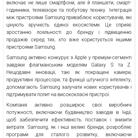
включає не лише смартфони, але й планшети, смарт-
годинники, телевізори та побутову техніку. Інтеграція
між пристроями Samsung приваблює користувачів, які
цінують зручність єдиної екосистеми. Це сприяє
зростанню лояльності до бренду і підвищенню
продажів серед тих, хто вже користується іншими
пристроями Samsung.
Samsung активно конкурує з Apple у преміум-сегменті
завдяки флагманським моделям Galaxy S та Z.
Нещодавні інновації, такі як покращені камери,
продуктивні процесори, та функції штучного інтелекту,
допомагають Samsung залучати нових користувачів і
підтримувати попит на висококласні пристрої.
Компанія активно розширює свої виробничі
потужності, включаючи будівництво заводів в Індії,
щоб забезпечити ефективність поставок і знизити
витрати. Samsung, як і інші великі бренди, розробляє
програми для сталого розвитку, включаючи