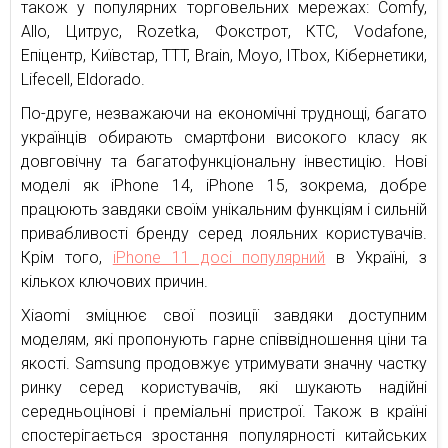
також у популярних торговельних мережах: Comfy,
Allo, Цитрус, Rozetka, Фокстрот, КТС, Vodafone,
Епіцентр, Київстар, TTT, Brain, Moyo, ITbox, Кібернетики,
Lifecell, Eldorado.
По-друге, незважаючи на економічні труднощі, багато
українців обирають смартфони високого класу як
довговічну та багатофункціональну інвестицію. Нові
моделі як iPhone 14, iPhone 15, зокрема, добре
працюють завдяки своїм унікальним функціям і сильній
привабливості бренду серед лояльних користувачів.
Крім того,
iPhone 11 досі популярний
в Україні, з
кількох ключових причин.
Xiaomi зміцнює свої позиції завдяки доступним
моделям, які пропонують гарне співвідношення ціни та
якості. Samsung продовжує утримувати значну частку
ринку серед користувачів, які шукають надійні
середньоцінові і преміальні пристрої. Також в країні
спостерігається зростання популярності китайських