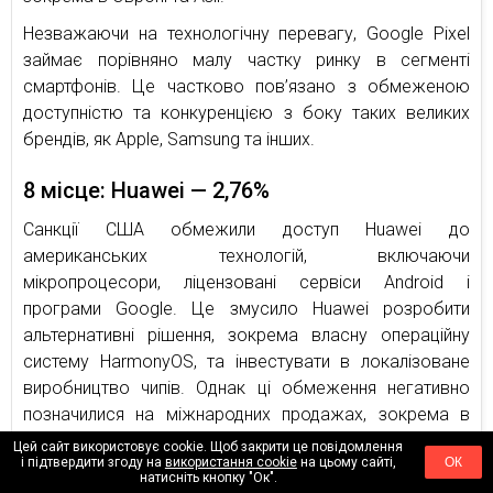
Незважаючи на технологічну перевагу, Google Pixel
займає порівняно малу частку ринку в сегменті
смартфонів. Це частково пов’язано з обмеженою
доступністю та конкуренцією з боку таких великих
брендів, як Apple, Samsung та інших.
8 місце: Huawei — 2,76%
Санкції США обмежили доступ Huawei до
американських технологій, включаючи
мікропроцесори, ліцензовані сервіси Android і
програми Google. Це змусило Huawei розробити
альтернативні рішення, зокрема власну операційну
систему HarmonyOS, та інвестувати в локалізоване
виробництво чипів. Однак ці обмеження негативно
позначилися на міжнародних продажах, зокрема в
Європі, де відсутність Google Services ускладнює
Цей сайт використовує cookie. Щоб закрити це повідомлення
і підтвердити згоду на
використання cookie
на цьому сайті,
ОК
використання Huawei-смартфонів.
натисніть кнопку "Ок".