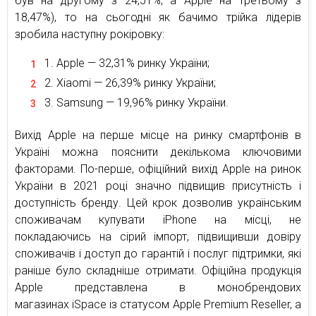
був на другому з 24,51%, а Apple на третьому з
18,47%), то на сьогодні як бачимо трійка лідерів
зробила наступну рокіровку:
Apple — 32,31% ринку України;
Xiaomi — 26,39% ринку України;
Samsung — 19,96% ринку України.
Вихід Apple на перше місце на ринку смартфонів в
Україні можна пояснити декількома ключовими
факторами. По-перше, офіційний вихід Apple на ринок
України в 2021 році значно підвищив присутність і
доступність бренду. Цей крок дозволив українським
споживачам купувати iPhone на місці, не
покладаючись на сірий імпорт, підвищивши довіру
споживачів і доступ до гарантій і послуг підтримки, які
раніше було складніше отримати. Офіційна продукція
Apple представлена в монобрендових
магазинах iSpace із статусом Apple Premium Reseller, а