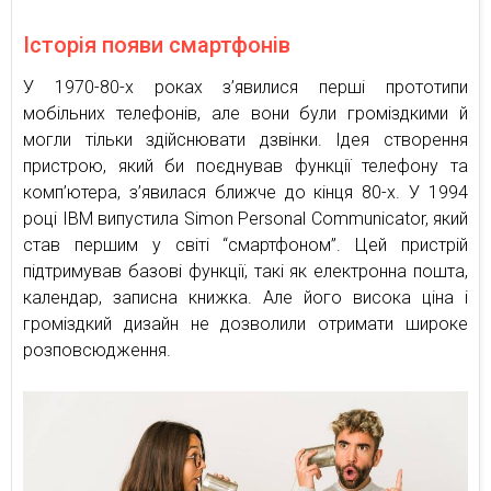
Історія появи смартфонів
У 1970-80-х роках з’явилися перші прототипи
мобільних телефонів, але вони були громіздкими й
могли тільки здійснювати дзвінки. Ідея створення
пристрою, який би поєднував функції телефону та
комп’ютера, з’явилася ближче до кінця 80-х. У 1994
році IBM випустила Simon Personal Communicator, який
став першим у світі “смартфоном”. Цей пристрій
підтримував базові функції, такі як електронна пошта,
календар, записна книжка. Але його висока ціна і
громіздкий дизайн не дозволили отримати широке
розповсюдження.