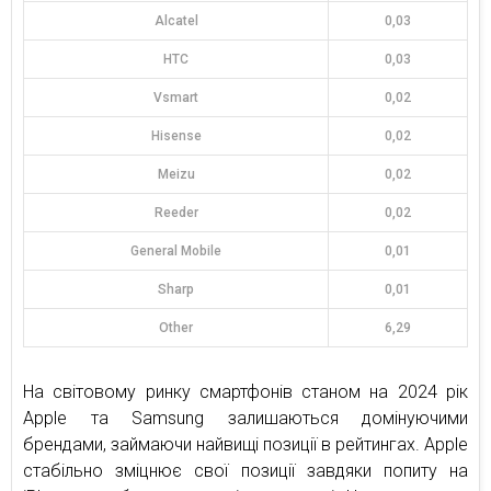
Alcatel
0,03
HTC
0,03
Vsmart
0,02
Hisense
0,02
Meizu
0,02
Reeder
0,02
General Mobile
0,01
Sharp
0,01
Other
6,29
На світовому ринку смартфонів станом на 2024 рік
Apple та Samsung залишаються домінуючими
брендами, займаючи найвищі позиції в рейтингах. Apple
стабільно зміцнює свої позиції завдяки попиту на