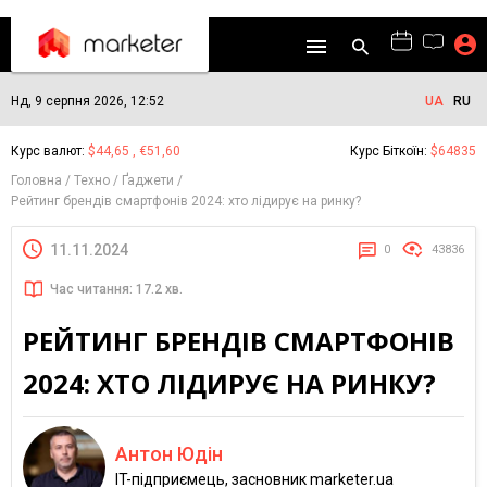
Нд, 9 серпня 2026, 12:52
UA
RU
Курс валют:
$44,65 , €51,60
Курс Біткоїн:
$64835
Головна
Техно
Ґаджети
Рейтинг брендів смартфонів 2024: хто лідирує на ринку?
11.11.2024
0
43836
Час читання: 17.2 хв.
РЕЙТИНГ БРЕНДІВ СМАРТФОНІВ
2024: ХТО ЛІДИРУЄ НА РИНКУ?
Антон Юдін
IT-підприємець, засновник marketer.ua