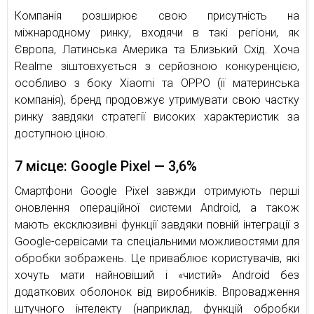
Компанія розширює свою присутність на
міжнародному ринку, входячи в такі регіони, як
Європа, Латинська Америка та Близький Схід. Хоча
Realme зіштовхується з серйозною конкуренцією,
особливо з боку Xiaomi та OPPO (її материнська
компанія), бренд продовжує утримувати свою частку
ринку завдяки стратегії високих характеристик за
доступною ціною.
7 місце: Google Pixel — 3,6%
Смартфони Google Pixel завжди отримують перші
оновлення операційної системи Android, а також
мають ексклюзивні функції завдяки повній інтеграції з
Google-сервісами та спеціальними можливостями для
обробки зображень. Це приваблює користувачів, які
хочуть мати найновіший і «чистий» Android без
додаткових оболонок від виробників. Впровадження
штучного інтелекту (наприклад, функцій обробки