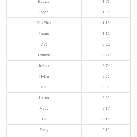
Huawei
1,70
Oppo
1,64
OnePlus
1,18
Tecno
1,12
Vivo
0,82
Lenovo
0,75
Infinix
0,74
Nokia
0,55
ZTE
0,51
Honor
0,29
Asus
0,17
LG
0,14
Sony
0,13