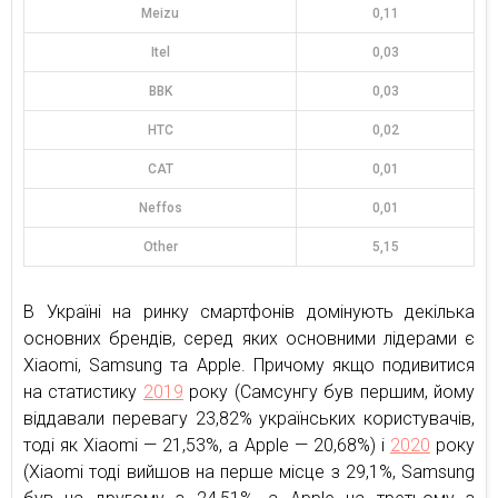
Meizu
0,11
Itel
0,03
BBK
0,03
HTC
0,02
CAT
0,01
Neffos
0,01
Other
5,15
В Україні на ринку смартфонів домінують декілька
основних брендів, серед яких основними лідерами є
Xiaomi, Samsung та Apple. Причому якщо подивитися
на статистику
2019
року (Самсунгу був першим, йому
віддавали перевагу 23,82% українських користувачів,
тоді як Xiaomi — 21,53%, а Apple — 20,68%) і
2020
року
(Xiaomi тоді вийшов на перше місце з 29,1%, Samsung