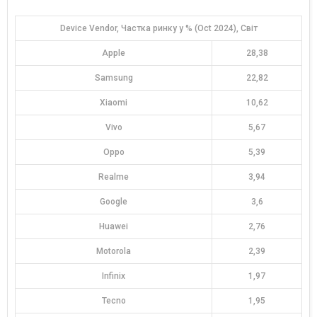
Device Vendor, Частка ринку у % (Oct 2024), Світ
Apple
28,38
Samsung
22,82
Xiaomi
10,62
Vivo
5,67
Oppo
5,39
Realme
3,94
Google
3,6
Huawei
2,76
Motorola
2,39
Infinix
1,97
Tecno
1,95