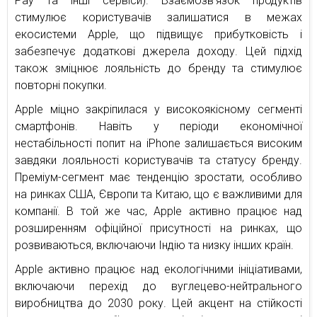
Pay та інші сервіси). Взаємозв’язок продуктів
стимулює користувачів залишатися в межах
екосистеми Apple, що підвищує прибутковість і
забезпечує додаткові джерела доходу. Цей підхід
також зміцнює лояльність до бренду та стимулює
повторні покупки.
Apple міцно закріпилася у високоякісному сегменті
смартфонів. Навіть у періоди економічної
нестабільності попит на iPhone залишається високим
завдяки лояльності користувачів та статусу бренду.
Преміум-сегмент має тенденцію зростати, особливо
на ринках США, Європи та Китаю, що є важливими для
компанії. В той же час, Apple активно працює над
розширенням офіційної присутності на ринках, що
розвиваються, включаючи Індію та низку інших країн.
Apple активно працює над екологічними ініціативами,
включаючи перехід до вуглецево-нейтрального
виробництва до 2030 року. Цей акцент на стійкості