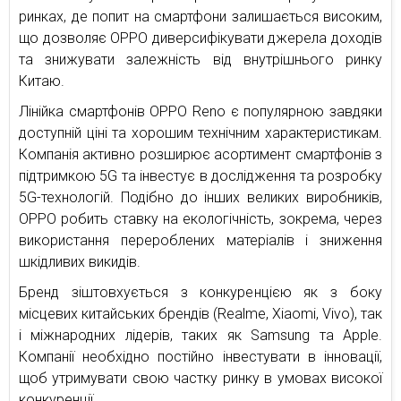
ринках, де попит на смартфони залишається високим,
що дозволяє OPPO диверсифікувати джерела доходів
та знижувати залежність від внутрішнього ринку
Китаю.
Лінійка смартфонів OPPO Reno є популярною завдяки
доступній ціні та хорошим технічним характеристикам.
Компанія активно розширює асортимент смартфонів з
підтримкою 5G та інвестує в дослідження та розробку
5G-технологій. Подібно до інших великих виробників,
OPPO робить ставку на екологічність, зокрема, через
використання перероблених матеріалів і зниження
шкідливих викидів.
Бренд зіштовхується з конкуренцією як з боку
місцевих китайських брендів (Realme, Xiaomi, Vivo), так
і міжнародних лідерів, таких як Samsung та Apple.
Компанії необхідно постійно інвестувати в інновації,
щоб утримувати свою частку ринку в умовах високої
конкуренції.