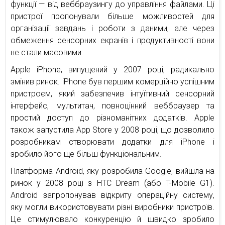
функції — від веббраузингу до управління файлами. Ці
пристрої пропонували більше можливостей для
організації завдань і роботи з даними, але через
обмеження сенсорних екранів і продуктивності вони
не стали масовими.
Apple iPhone, випущений у 2007 році, радикально
змінив ринок. iPhone був першим комерційно успішним
пристроєм, який забезпечив інтуїтивний сенсорний
інтерфейс, мультитач, повноцінний веббраузер та
простий доступ до різноманітних додатків. Apple
також запустила App Store у 2008 році, що дозволило
розробникам створювати додатки для iPhone і
зробило його ще більш функціональним.
Платформа Android, яку розробила Google, вийшла на
ринок у 2008 році з HTC Dream (або T-Mobile G1).
Android запропонував відкриту операційну систему,
яку могли використовувати різні виробники пристроїв.
Це стимулювало конкуренцію й швидко зробило