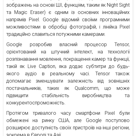
зображень на основі ШІ, функціям, таким як Night Sight
та Magic Eraser) є одним із основних інноваційних
напрямів Pixel. Google відомий своїми програмними
можливостями в обробці фотографій, і лінійка Pixel
традиційно славиться потужними камерами.
Google розробив власний процесор Tensor,
орієнтований на штучний інтелект, на технології
розпізнавання мовлення, покращення камер та функції,
такій як Live Caption, яка додає субтитри до будь-
якого аудіо в реальному часі. Tensor також
допомагає зменшувати залежність від зовнішніх
постачальників, таких як Qualcomm, що може
підвищити стабільність виробництва та
конкурентоспроможність.
Протягом тривалого часу смартфони Pixel були
обмежені на ринку США, але Google поступово
розширює доступність своїх пристроїв на інші регіони,
зокрема в Європі та Азії.